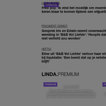
LIEVE HELEEN
Fred (55): 'Ik vind het moeilijk om meerd
keren klaar te komen tijdens een vrijparti
FRAGMENT GEMIST
Gesprek Iris en Edwin neemt onverwach
wending in 'B&B Vol Liefde': 'Hoopte dat
niet verliefd zou worden'
HEFTIG
Eline uit 'B&B Vol Liefde' verloor haar vr
bij liquidatie: 'Een beeld dat op je netvli
blijft'
LINDA.
PREMIUM
DE STAD VAN
Elske DeWall over Leeuwarden,
muziek en haar favoriete plekken in
de stad: 'Een stad die voelt als thuis'