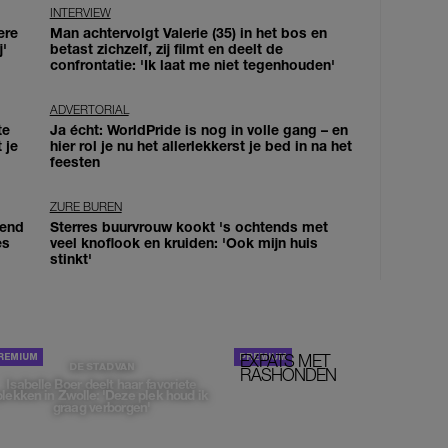
INTERVIEW
ere
Man achtervolgt Valerie (35) in het bos en
j'
betast zichzelf, zij filmt en deelt de
confrontatie: 'Ik laat me niet tegenhouden'
ADVERTORIAL
te
Ja écht: WorldPride is nog in volle gang – en
 je
hier rol je nu het allerlekkerst je bed in na het
feesten
ZURE BUREN
iend
Sterres buurvrouw kookt 's ochtends met
es
veel knoflook en kruiden: 'Ook mijn huis
stinkt'
EXPATS MET
STOM!
DE STAD VAN
RASHONDEN
Isabelle Boer deelt haar favoriete
plekken in Zwolle: 'Deze plek houd ik
graag verborgen'