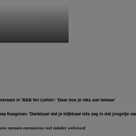
MONIQUE KLEMANN
kraam in 'B&B Vol Liefde': 'Daar doe je niks aan helaas'
ey Kaagman: 'Dankbaar dat je blijkbaar iets zag in dat jongetje van
ieuwe mensen ontmoeten veel minder awkward