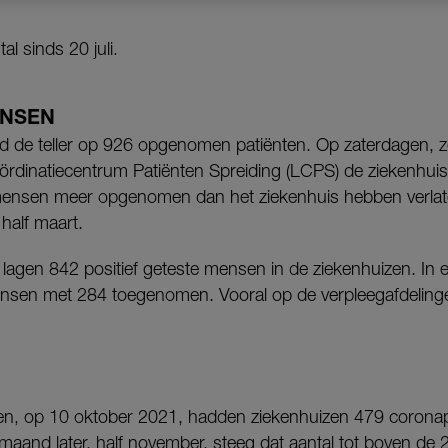
al sinds 20 juli.
NSEN
nd de teller op 926 opgenomen patiënten. Op zaterdagen, 
ördinatiecentrum Patiënten Spreiding (LCPS) de ziekenhuiscij
ensen meer opgenomen dan het ziekenhuis hebben verlate
half maart.
gen 842 positief geteste mensen in de ziekenhuizen. In ee
sen met 284 toegenomen. Vooral op de verpleegafdelingen
den, op 10 oktober 2021, hadden ziekenhuizen 479 corona
aand later, half november, steeg dat aantal tot boven de 