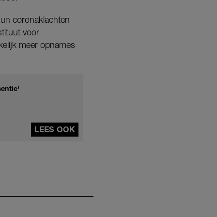
hun coronaklachten
tituut voor
rkelijk meer opnames
entie'
LEES OOK