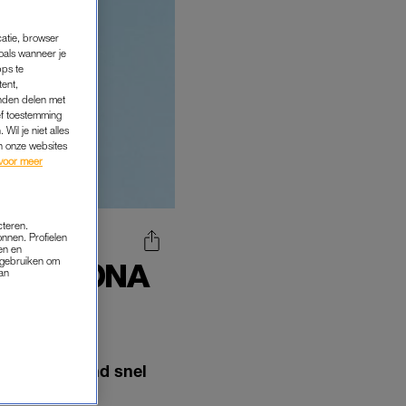
catie, browser
oals wanneer je
pps te
tent,
inden delen met
ef toestemming
Wil je niet alles
an onze websites
voor meer
cteren.
onnen. Profielen
en en
s gebruiken om
T CORONA
van
is dit weekend snel