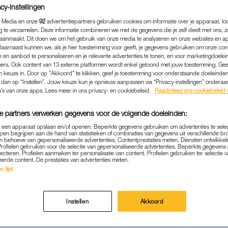
cy-instellingen
 Media en onze
92
advertentiepartners gebruiken cookies om informatie over je apparaat, lo
g te verzamelen. Deze informatie combineren we met de gegevens die je zelf deelt met ons, z
aanmaakt. Dit doen we om het gebruik van onze media te analyseren en onze websites en a
Daarnaast kunnen we, als je hier toestemming voor geeft, je gegevens gebruiken om onze con
 en aanbod te personaliseren en je relevante advertenties te tonen, en voor marketingdoele
ers. Ook content van 13 externe platformen wordt enkel getoond met jouw toestemming. Ge
gen keuze in. Door op "Akkoord" te klikken, geef je toestemming voor onderstaande doeleinden. 
k dan op “Instellen”. Jouw keuze kun je opnieuw aanpassen via “Privacy-instellingen” ondera
u’s van onze apps. Lees meer in ons privacy- en cookiebeleid.
Raadpleeg ons cookiebeleid 
e partners verwerken gegevens voor de volgende doeleinden:
p een apparaat opslaan en/of openen. Beperkte gegevens gebruiken om advertenties te sele
BINNENLAND
|
LINDA.
pen begrijpen aan de hand van statistieken of combinaties van gegevens uit verschillende br
 behoeve van gepersonaliseerde advertenties. Contentprestaties meten. Diensten ontwikkel
Profielen gebruiken voor de selectie van gepersonaliseerde advertenties. Beperkte gegeven
OPGENOMEN MENSEN ME
lecteren. Profielen aanmaken ter personalisatie van content. Profielen gebruiken ter selectie 
eerde content. De prestaties van advertenties meten.
STIJGT NAAR RUIM 1100
 lijst
10-10-2022
|
BENTE DE WILDE
Instellen
Akkoord
at met een coronabesmetting in het ziekenhuis ligt, 
taal zijn 1126 positief geteste mensen opgenomen.