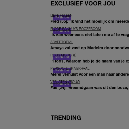
EXCLUSIEF VOOR JOU
LIEVE HELEEN
Fred (55): 'Ik vind het moeilijk om meerde
FLOOR BAKHUYS ROOZEBOOM
'Ik kan weer eens niet laten me af te vr
ADVERTORIAL
Amaya zat vast op Madeira door noodwee
ROOS MOGGRÉ
'"Roos, waarom heb je de naam van je ex 
PERSOONLIJK VERHAAL
Merel verhuist voor een man naar andere 
VERLATEN VROUW
Fae (24): 'Vreemdgaan was uit den boze, d
TRENDING