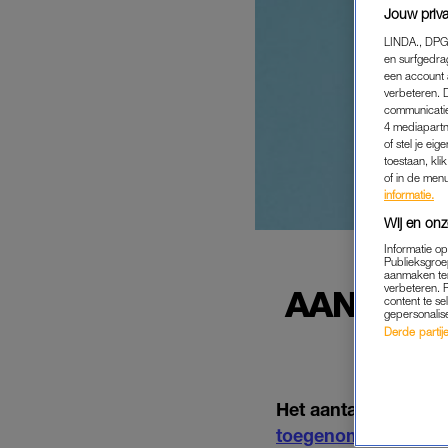
Jouw priva
LINDA., DPG
en surfgedra
een account 
verbeteren. 
communicatie
4 mediapartn
of stel je ei
toestaan, kli
of in de men
informatie.
Wij en onz
Informatie o
Publieksgroe
aanmaken ten
verbeteren. 
AANTAL 
content te se
gepersonalis
Derde partijen
Het aantal mensen d
toegenomen
. In to