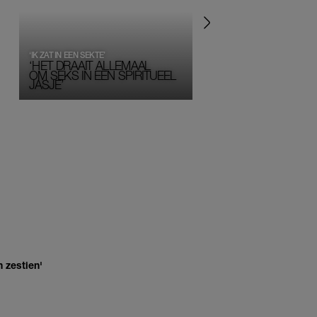
‘IK ZAT IN EEN SEKTE’
‘HET DRAAIT ALLEMAAL
OM SEKS IN EEN SPIRITUEEL 
JASJE’
 zestien'