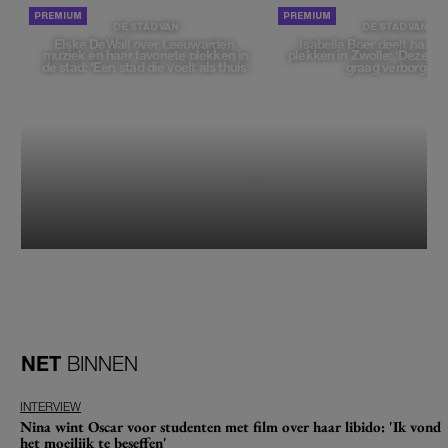
DE STAD VAN
DE STAD VAN
Elske DeWall over Leeuwarden,
Isabelle Boer deelt haar f
muziek en haar favoriete plekken in
plekken in Zwolle: 'Deze pl
de stad: 'Een stad die voelt als thuis'
graag verborgen'
NET
BINNEN
INTERVIEW
Nina wint Oscar voor studenten met film over haar libido: 'Ik vond
het moeilijk te beseffen'