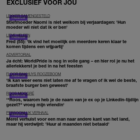
EXCLUSIEF VOOR JOU
LEKKER SAMENGESTELD
Stiefmoeder Naomi is niet welkom bij verjaardagen: 'Hun
moeder wil niet dat ik er ben'
LIEVE HELEEN
Fred (55): 'Ik vind het moeilijk om meerdere keren klaar te
komen tijdens een vrijpartij'
ADVERTORIAL
Ja écht: WorldPride is nog in volle gang – en hier rol je nu het
allerlekkerst je bed in na het feesten
FLOOR BAKHUYS ROOZEBOOM
'Ik kan weer eens niet laten me af te vragen of ik wel de beste,
braafste burger ben geweest'
ROOS MOGGRÉ
'"Roos, waarom heb je de naam van je ex op je LinkedIn-tijdlijn
gezet?" vroeg mijn vriendin'
PERSOONLIJK VERHAAL
Merel verhuist voor een man naar andere kant van het land,
maar hij verdwijnt: 'Huur al maanden niet betaald'