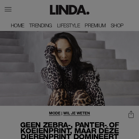
HOME
HOME
TRENDING
TRENDING
LIFESTYLE
LIFESTYLE
PREMIUM
PREMIUM
SHOP
SHOP
MODE
|
WIL JE WETEN
GEEN ZEBRA-, PANTER- OF
KOEIENPRINT, MAAR DÉZE
DIERENPRINT DOMINEERT