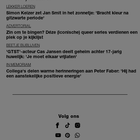
LEKKER LOEREN
Simon Keizer zet Jan Smit in het zonnetje: 'Bracht kleur na
gitzwarte periode'
ADVERTORIAL
Zin om te bingen? Déze (iconische) queer series verdienen een
plek op je kijklijst
BEETJE BIJBLIJVEN
'GTST'-acteur Cas Jansen deelt geheim achter 17-jarig
huwelijk: 'Je moet elkaar vrijlaten'
IN MEMORIAM
Collega's delen warme herinneringen aan Peter Faber: 'Hij had
een aanstekelijke positieve energie'
Volg ons