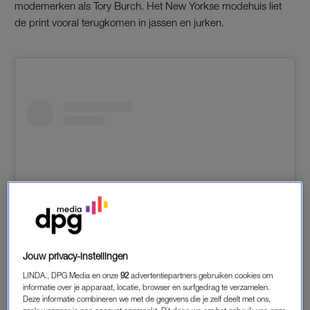
modemerken als Tory Burch. Het New Yorkse modehuis liet
de print vooral terugkomen in jassen en jurken.
Jouw privacy-instellingen
LINDA., DPG Media en onze
92
advertentiepartners gebruiken cookies om
View this post on Instagram
informatie over je apparaat, locatie, browser en surfgedrag te verzamelen.
Deze informatie combineren we met de gegevens die je zelf deelt met ons,