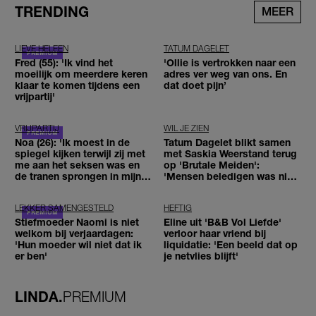
TRENDING
MEER
LIEVE HELEEN
TATUM DAGELET
Fred (55): 'Ik vind het
'Ollie is vertrokken naar een
moeilijk om meerdere keren
adres ver weg van ons. En
klaar te komen tijdens een
dat doet pijn’
vrijpartij'
VRIJPARTIJ
WIL JE ZIEN
Noa (26): 'Ik moest in de
Tatum Dagelet blikt samen
spiegel kijken terwijl zij met
met Saskia Weerstand terug
me aan het seksen was en
op 'Brutale Meiden':
de tranen sprongen in mijn
'Mensen beledigen was niet
ogen'
leuk meer'
LEKKER SAMENGESTELD
HEFTIG
Stiefmoeder Naomi is niet
Eline uit 'B&B Vol Liefde'
welkom bij verjaardagen:
verloor haar vriend bij
'Hun moeder wil niet dat ik
liquidatie: 'Een beeld dat op
er ben'
je netvlies blijft'
LINDA.
PREMIUM