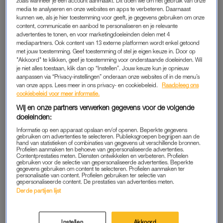
zoals wanneer je een account aanmaakt. Dit doen we om het gebruik van onze
media te analyseren en onze websites en apps te verbeteren. Daarnaast
kunnen we, als je hier toestemming voor geeft, je gegevens gebruiken om onze
content, communicatie en aanbod te personaliseren en je relevante
advertenties te tonen, en voor marketingdoeleinden delen met 4
mediapartners. Ook content van 13 externe platformen wordt enkel getoond
met jouw toestemming. Geef toestemming of stel je eigen keuze in. Door op
"Akkoord" te klikken, geef je toestemming voor onderstaande doeleinden. Wil
je niet alles toestaan, klik dan op “Instellen”. Jouw keuze kun je opnieuw
aanpassen via “Privacy-instellingen” onderaan onze websites of in de menu’s
van onze apps. Lees meer in ons privacy- en cookiebeleid.
Raadpleeg ons
cookiebeleid voor meer informatie.
Wij en onze partners verwerken gegevens voor de volgende
A post shared by TORY BURCH (@toryburch)
doeleinden:
Informatie op een apparaat opslaan en/of openen. Beperkte gegevens
gebruiken om advertenties te selecteren. Publieksgroepen begrijpen aan de
hand van statistieken of combinaties van gegevens uit verschillende bronnen.
Profielen aanmaken ten behoeve van gepersonaliseerde advertenties.
Contentprestaties meten. Diensten ontwikkelen en verbeteren. Profielen
gebruiken voor de selectie van gepersonaliseerde advertenties. Beperkte
Het duurde niet lang voordat ook andere – en gelukkig voor
gegevens gebruiken om content te selecteren. Profielen aanmaken ter
personalisatie van content. Profielen gebruiken ter selectie van
ons: betaalbare – modemerken de trend omarmden. En dat
gepersonaliseerde content. De prestaties van advertenties meten.
ging verder dan alleen jassen en jurken. Inmiddels zien we de
Derde partijen lijst
hertenprint terug in kleding, maar ook volop in accessoires
zoals schoenen en tassen.
Instellen
Akkoord