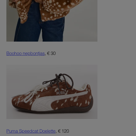
Boohoo nepbontjas
, € 30
Puma Speedcat Doelette
, € 120