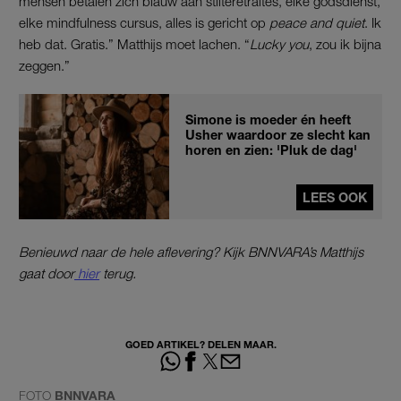
mensen betalen zich blauw aan stilteretraites, elke godsdienst,
elke mindfulness cursus, alles is gericht op
peace and quiet
. Ik
heb dat. Gratis.” Matthijs moet lachen. “
Lucky you
, zou ik bijna
zeggen.”
Simone is moeder én heeft
Usher waardoor ze slecht kan
horen en zien: 'Pluk de dag'
LEES OOK
Benieuwd naar de hele aflevering? Kijk BNNVARA’s Matthijs
gaat door
hier
terug.
GOED ARTIKEL? DELEN MAAR.
FOTO
BNNVARA