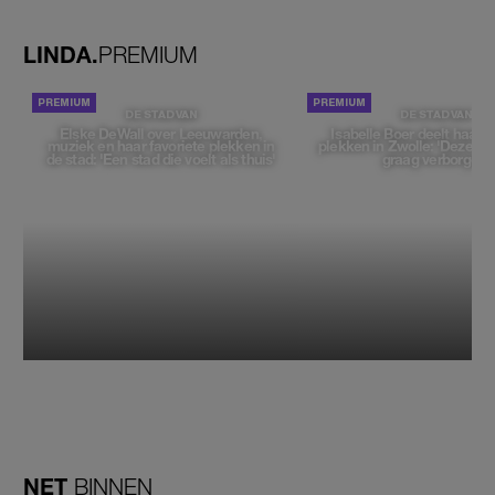
LINDA.
PREMIUM
DE STAD VAN
DE STAD VAN
Elske DeWall over Leeuwarden,
Isabelle Boer deelt haar f
muziek en haar favoriete plekken in
plekken in Zwolle: 'Deze pl
de stad: 'Een stad die voelt als thuis'
graag verborgen'
NET
BINNEN