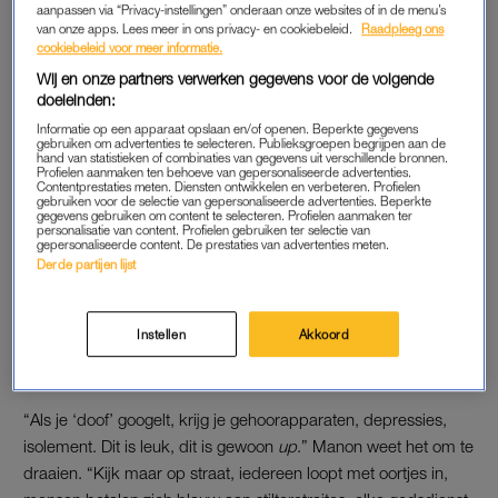
aanpassen via “Privacy-instellingen” onderaan onze websites of in de menu’s
niet zo, maar omdat ik weet dat je dat zingt, hoor ik het ook.
van onze apps. Lees meer in ons privacy- en cookiebeleid.
Raadpleeg ons
cookiebeleid voor meer informatie.
Dat wordt allemaal keurig aangevuld door mijn geheugen.”
Wij en onze partners verwerken gegevens voor de volgende
doeleinden:
ENIGE TER WERELD
Informatie op een apparaat opslaan en/of openen. Beperkte gegevens
gebruiken om advertenties te selecteren. Publieksgroepen begrijpen aan de
“Vroeger luisterde ik ook wel het tafeltje naast me af, om te
hand van statistieken of combinaties van gegevens uit verschillende bronnen.
Profielen aanmaken ten behoeve van gepersonaliseerde advertenties.
horen of ze ruzie hadden en waarover dan. Nu dicht ik ze
Contentprestaties meten. Diensten ontwikkelen en verbeteren. Profielen
gebruiken voor de selectie van gepersonaliseerde advertenties. Beperkte
allerlei dialogen toe, ik ben schrijver, dus daar kom ik prima
gegevens gebruiken om content te selecteren. Profielen aanmaken ter
personalisatie van content. Profielen gebruiken ter selectie van
uit.” Matthijs vindt dat Manon er vrij lichtvoetig mee omgaat.
gepersonaliseerde content. De prestaties van advertenties meten.
“Je keert het bijna in je voordeel”, zegt hij. “Dit geloof je niet”,
Derde partijen lijst
begint Manon, “er zijn 350 miljoen doven en slechthorenden
wereldwijd, waarvan 1,5 miljoen alleen al in Nederland en er is
Instellen
Akkoord
niets over. Ik ben wereldwijd de allereerst die hier iets over
doet”, zegt Manon terwijl ze naar haar boek wijst.
“Als je ‘doof’ googelt, krijg je gehoorapparaten, depressies,
isolement. Dit is leuk, dit is gewoon
up
.” Manon weet het om te
draaien. “Kijk maar op straat, iedereen loopt met oortjes in,