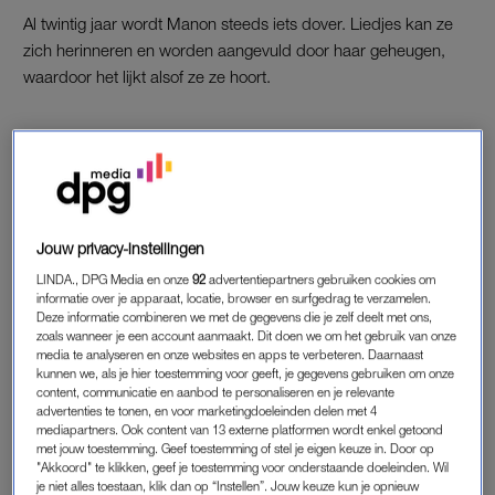
Al twintig jaar wordt Manon steeds iets dover. Liedjes kan ze
zich herinneren en worden aangevuld door haar geheugen,
waardoor het lijkt alsof ze ze hoort.
TROMPETTIST
“De hoge en lage tonen zijn goed, dus ik kon de trompettist
goed horen”, vertelt Manon over het optreden dat net te horen
en te zien was. “Maar het middenregister is dood, dus ik hoor
Jouw privacy-instellingen
geen medeklinkers meer. Als er zometeen een zangeres gaat
LINDA., DPG Media en onze
92
advertentiepartners gebruiken cookies om
zingen, hoor ik de bassen. Zingen klinkt dan als een soort nep
informatie over je apparaat, locatie, browser en surfgedrag te verzamelen.
Engels wat kinderen zingen als ze het nog niet verstaan, dat is
Deze informatie combineren we met de gegevens die je zelf deelt met ons,
zoals wanneer je een account aanmaakt. Dit doen we om het gebruik van onze
wat ik hoor. Dan doe ik maar wat en mompel ik wat mee.”
media te analyseren en onze websites en apps te verbeteren. Daarnaast
kunnen we, als je hier toestemming voor geeft, je gegevens gebruiken om onze
De zanger van BLØF is ook te gast bij Matthijs, de band
content, communicatie en aanbod te personaliseren en je relevante
advertenties te tonen, en voor marketingdoeleinden delen met 4
bestaat 30 jaar. “
Liefs uit Londen,
dat weet ik nog”, lacht
mediapartners. Ook content van 13 externe platformen wordt enkel getoond
Manon. Ze vertelt hoe ze daarna is gaan luisteren.
met jouw toestemming. Geef toestemming of stel je eigen keuze in. Door op
“Bijvoorbeeld met
Harder dan ik hebben kan
,
dan zie ik de
"Akkoord" te klikken, geef je toestemming voor onderstaande doeleinden. Wil
je niet alles toestaan, klik dan op “Instellen”. Jouw keuze kun je opnieuw
titel en dan versta ik het. Althans dat denk ik, dat is helemaal