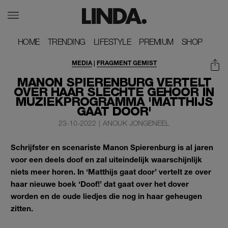
HOME
HOME
TRENDING
TRENDING
LIFESTYLE
LIFESTYLE
PREMIUM
PREMIUM
SHOP
SHOP
MEDIA
|
FRAGMENT GEMIST
MANON SPIERENBURG VERTELT
OVER HAAR SLECHTE GEHOOR IN
MUZIEKPROGRAMMA 'MATTHIJS
GAAT DOOR'
23-10-2022
|
ANOUK JONGENEEL
Schrijfster en scenariste Manon Spierenburg is al jaren
voor een deels doof en zal uiteindelijk waarschijnlijk
niets meer horen. In ‘Matthijs gaat door’ vertelt ze over
haar nieuwe boek ‘Doof!’ dat gaat over het dover
worden en de oude liedjes die nog in haar geheugen
zitten.