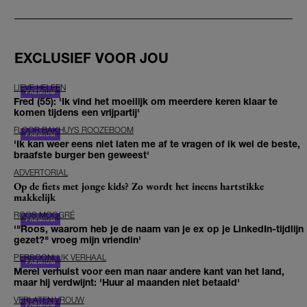
EXCLUSIEF VOOR JOU
LIEVE HELEEN
Fred (55): 'Ik vind het moeilijk om meerdere keren klaar te
komen tijdens een vrijpartij'
FLOOR BAKHUYS ROOZEBOOM
'Ik kan weer eens niet laten me af te vragen of ik wel de beste,
braafste burger ben geweest'
ADVERTORIAL
Op de fiets met jonge kids? Zo wordt het ineens hartstikke
makkelijk
ROOS MOGGRÉ
'"Roos, waarom heb je de naam van je ex op je LinkedIn-tijdlijn
gezet?" vroeg mijn vriendin'
PERSOONLIJK VERHAAL
Merel verhuist voor een man naar andere kant van het land,
maar hij verdwijnt: 'Huur al maanden niet betaald'
VERLATEN VROUW