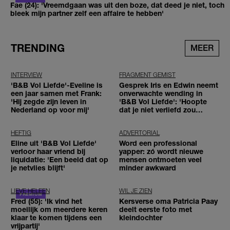
Fae (24): 'Vreemdgaan was uit den boze, dat deed je niet, toch
bleek mijn partner zelf een affaire te hebben'
TRENDING
MEER
INTERVIEW
FRAGMENT GEMIST
'B&B Vol Liefde'-Eveline is
Gesprek Iris en Edwin neemt
een jaar samen met Frank:
onverwachte wending in
'Hij zegde zijn leven in
'B&B Vol Liefde': 'Hoopte
Nederland op voor mij'
dat je niet verliefd zou
worden'
HEFTIG
ADVERTORIAL
Eline uit 'B&B Vol Liefde'
Word een professional
verloor haar vriend bij
yapper: zó wordt nieuwe
liquidatie: 'Een beeld dat op
mensen ontmoeten veel
je netvlies blijft'
minder awkward
LIEVE HELEEN
WIL JE ZIEN
Fred (55): 'Ik vind het
Kersverse oma Patricia Paay
moeilijk om meerdere keren
deelt eerste foto met
klaar te komen tijdens een
kleindochter
vrijpartij'