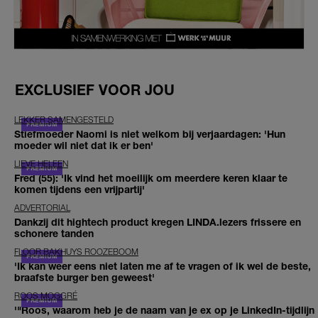
EXCLUSIEF VOOR JOU
LEKKER SAMENGESTELD
Stiefmoeder Naomi is niet welkom bij verjaardagen: 'Hun
moeder wil niet dat ik er ben'
LIEVE HELEEN
Fred (55): 'Ik vind het moeilijk om meerdere keren klaar te
komen tijdens een vrijpartij'
ADVERTORIAL
Dankzij dit hightech product kregen LINDA.lezers frissere en
schonere tanden
FLOOR BAKHUYS ROOZEBOOM
'Ik kan weer eens niet laten me af te vragen of ik wel de beste,
braafste burger ben geweest'
ROOS MOGGRÉ
'"Roos, waarom heb je de naam van je ex op je LinkedIn-tijdlijn