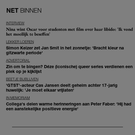
NET
BINNEN
INTERVIEW
Nina wint Oscar voor studenten met film over haar libido: 'Ik vond
het moeilijk te beseffen'
LEKKER LOEREN
Simon Keizer zet Jan Smit in het zonnetje: 'Bracht kleur na
gitzwarte periode'
ADVERTORIAL
Zin om te bingen? Déze (iconische) queer series verdienen een
plek op je kijklijst
BEETJE BIJBLIJVEN
'GTST'-acteur Cas Jansen deelt geheim achter 17-jarig
huwelijk: 'Je moet elkaar vrijlaten'
IN MEMORIAM
Collega's delen warme herinneringen aan Peter Faber: 'Hij had
een aanstekelijke positieve energie'