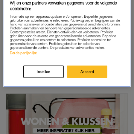
Wij en onze partners verwerken gegevens voor de volgende
doeleinden:
Informatie op een apparaat opslaan en/of openen. Beperkte gegevens
START GRATIS MAAND
gebruiken om advertenties te selecteren. Publieksgroepen begrijpen aan de
hand van statistieken of combinaties van gegevens uit verschillende bronnen.
Profielen aanmaken ten behoeve van gepersonaliseerde advertenties.
Daarna €5,95 per maand
Contentprestaties meten. Diensten ontwikkelen en verbeteren. Profielen
gebruiken voor de selectie van gepersonaliseerde advertenties. Beperkte
gegevens gebruiken om content te selecteren. Profielen aanmaken ter
Al abonnee? Log in
personalisatie van content. Profielen gebruiken ter selectie van
gepersonaliseerde content. De prestaties van advertenties meten.
Derde partijen lijst
GOED ARTIKEL? DELEN MAAR.
Instellen
Akkoord