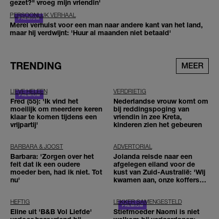
gezet?" vroeg mijn vriendin'
PERSOONLIJK VERHAAL
Merel verhuist voor een man naar andere kant van het land,
maar hij verdwijnt: 'Huur al maanden niet betaald'
TRENDING
MEER
LIEVE HELEEN
VERDRIETIG
Fred (55): 'Ik vind het
Nederlandse vrouw komt om
moeilijk om meerdere keren
bij reddingspoging van
klaar te komen tijdens een
vriendin in zee Kreta,
vrijpartij'
kinderen zien het gebeuren
BARBARA & JOOST
ADVERTORIAL
Barbara: 'Zorgen over het
Jolanda reisde naar een
feit dat ik een oudere
afgelegen eiland voor de
moeder ben, had ik niet. Tot
kust van Zuid-Australië: 'Wij
nu'
kwamen aan, onze koffers
niet'
HEFTIG
LEKKER SAMENGESTELD
Eline uit 'B&B Vol Liefde'
Stiefmoeder Naomi is niet