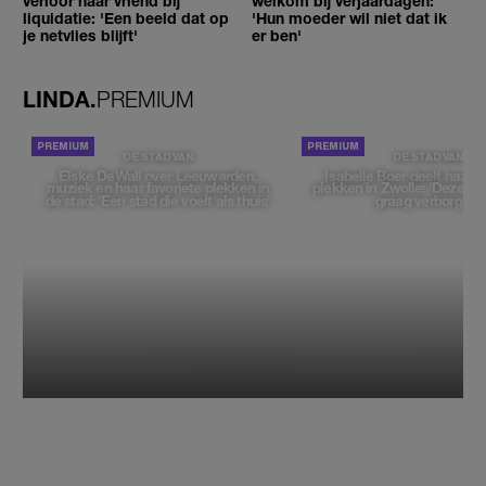
verloor haar vriend bij
welkom bij verjaardagen:
liquidatie: 'Een beeld dat op
'Hun moeder wil niet dat ik
je netvlies blijft'
er ben'
LINDA.
PREMIUM
DE STAD VAN
DE STAD VAN
Elske DeWall over Leeuwarden,
Isabelle Boer deelt haar f
muziek en haar favoriete plekken in
plekken in Zwolle: 'Deze pl
de stad: 'Een stad die voelt als thuis'
graag verborgen'