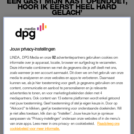
EEN GAST MIJN KAST OPENDOET,
HOOR IK EERST HEEL HARD
GELACH’
11-12-2025
|
LINDA.
PREMIUM
Jouw privacy-instellingen
LEES VERDER MET
LINDA., DPG Media en onze
92
advertentiepartners gebruiken cookies om
PREMIUM
informatie over je apparaat, locatie, browser en surfgedrag te verzamelen.
Deze informatie combineren we met de gegevens die je zelf deelt met ons,
zoals wanneer je een account aanmaakt. Dit doen we om het gebruik van onze
media te analyseren en onze websites en apps te verbeteren. Daarnaast
Krijg onbeperkt toegang tot alle
kunnen we, als je hier toestemming voor geeft, je gegevens gebruiken om onze
artikelen
content, communicatie en aanbod te personaliseren en je relevante
advertenties te tonen, en voor marketingdoeleinden delen met 4
mediapartners. Ook content van 13 externe platformen wordt enkel getoond
Lees LINDA.magazine online
met jouw toestemming. Geef toestemming of stel je eigen keuze in. Door op
"Akkoord" te klikken, geef je toestemming voor onderstaande doeleinden. Wil
Geniet van te gekke winacties en
je niet alles toestaan, klik dan op “Instellen”. Jouw keuze kun je opnieuw
aanpassen via “Privacy-instellingen” onderaan onze websites of in de menu’s
lekkere puzzels
van onze apps. Lees meer in ons privacy- en cookiebeleid.
Raadpleeg ons
cookiebeleid voor meer informatie.
Maandelijks opzegbaar