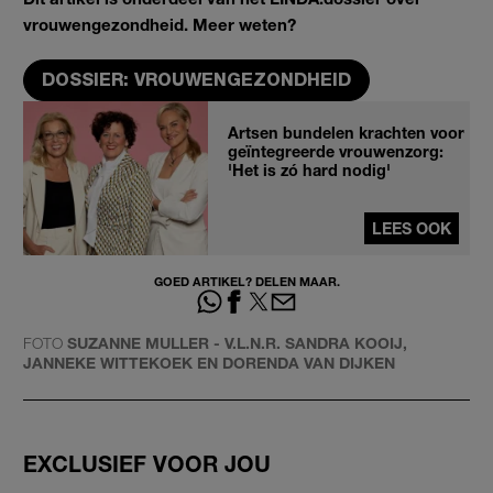
vrouwengezondheid. Meer weten?
DOSSIER: VROUWENGEZONDHEID
Artsen bundelen krachten voor
geïntegreerde vrouwenzorg:
'Het is zó hard nodig'
LEES OOK
GOED ARTIKEL? DELEN MAAR.
FOTO
SUZANNE MULLER - V.L.N.R. SANDRA KOOIJ,
JANNEKE WITTEKOEK EN DORENDA VAN DIJKEN
EXCLUSIEF VOOR JOU