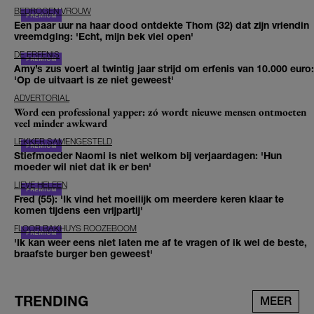
BEDROGEN VROUW
Een paar uur na haar dood ontdekte Thom (32) dat zijn vriendin
vreemdging: 'Echt, mijn bek viel open'
DE ERFENIS
Amy’s zus voert al twintig jaar strijd om erfenis van 10.000 euro:
'Op de uitvaart is ze niet geweest'
ADVERTORIAL
Word een professional yapper: zó wordt nieuwe mensen ontmoeten
veel minder awkward
LEKKER SAMENGESTELD
Stiefmoeder Naomi is niet welkom bij verjaardagen: 'Hun
moeder wil niet dat ik er ben'
LIEVE HELEEN
Fred (55): 'Ik vind het moeilijk om meerdere keren klaar te
komen tijdens een vrijpartij'
FLOOR BAKHUYS ROOZEBOOM
'Ik kan weer eens niet laten me af te vragen of ik wel de beste,
braafste burger ben geweest'
TRENDING
MEER