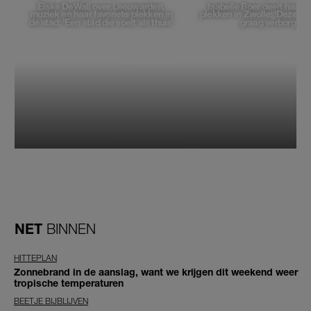
Elske DeWall over Leeuwarden,
Isabelle Boer deelt haar f
muziek en haar favoriete plekken in
plekken in Zwolle: 'Deze pl
de stad: 'Een stad die voelt als thuis'
graag verborgen'
NET
BINNEN
HITTEPLAN
Zonnebrand in de aanslag, want we krijgen dit weekend weer
tropische temperaturen
BEETJE BIJBLIJVEN