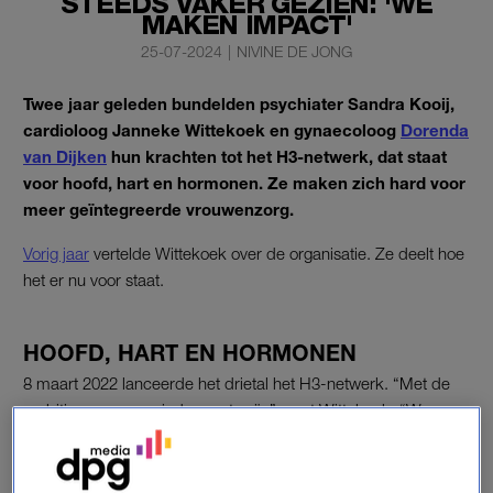
STEEDS VAKER GEZIEN: 'WE
MAKEN IMPACT'
25-07-2024
|
NIVINE DE JONG
Twee jaar geleden bundelden psychiater Sandra Kooij,
cardioloog Janneke Wittekoek en gynaecoloog
Dorenda
van Dijken
hun krachten tot het H3-netwerk, dat staat
voor hoofd, hart en hormonen. Ze maken zich hard voor
meer geïntegreerde vrouwenzorg.
Vorig jaar
vertelde Wittekoek over de organisatie. Ze deelt hoe
het er nu voor staat.
HOOFD, HART EN HORMONEN
8 maart 2022 lanceerde het drietal het H3-netwerk. “Met de
ambitie om er voor iedereen te zijn”, zegt Wittekoek. “We
voelden aan de ene kant de behoefte om informatie te geven
aan ervaringsdeskundigen en aan de andere kant de ambitie
om een professioneel netwerk op te zetten.”