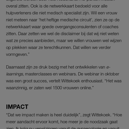
overal zitten. Ook is de netwerkkaart bedoeld voor alle
hulpverleners die niet medisch specialist zijn. Wil een vrouw
niet meteen naar ‘het heftige medische circuit’, zien ze op de
netwerkkaart waar goede overgangsconsulenten of coaches
zitten. Daar zetten we wel de disclaimer bij dat wij niet weten
wat ze precies aanbieden, maar we willen vrouwen wel wijzen
op plekken waar ze terechtkunnen. Dat willen we verder
vormgeven.”
Daarnaast zijn ze druk bezig met het ontwikkelen van
e-
learnings,
masterclasses en webinars. De webinar in oktober
was een groot succes, vertelt Wittekoek enthousiast. “Het was
waanzinnig, er zaten wel 1500 vrouwen online.”
IMPACT
“Dat we impact maken is heel duidelijk”, zegt Wittekoek. “Hoe
meer aandacht ervoor komt, hoe meer je de noodzaak gaat
zien. Ik krijg nu verwijzingen vanuit de gynaecologie en vanuit