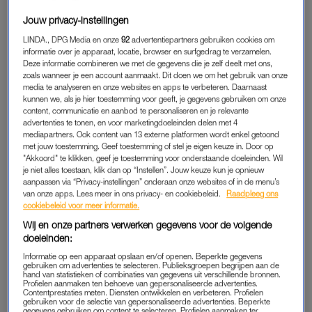
Jouw privacy-instellingen
Hoe het daarmee gaat? “Het opzetten van een goed
LINDA., DPG Media en onze
92
advertentiepartners gebruiken cookies om
professioneel netwerk is in volle gang, dus daar gaat nu onze
informatie over je apparaat, locatie, browser en surfgedrag te verzamelen.
focus naar uit. De samenwerking tussen cardiologie,
Deze informatie combineren we met de gegevens die je zelf deelt met ons,
zoals wanneer je een account aanmaakt. Dit doen we om het gebruik van onze
gynaecologen, huisartsen en psychiaters is heel belangrijk. Ik
media te analyseren en onze websites en apps te verbeteren. Daarnaast
merk dat daarbij de huisarts de belangrijkste schakel is, die
kunnen we, als je hier toestemming voor geeft, je gegevens gebruiken om onze
kan vrouwen doorverwijzen naar beroepsgroepen. Op de
content, communicatie en aanbod te personaliseren en je relevante
advertenties te tonen, en voor marketingdoeleinden delen met 4
website staat een netwerkkaart met punten waar je kunt zien
mediapartners. Ook content van 13 externe platformen wordt enkel getoond
welke psychiaters, huisartsen, gynaecologen, cardiologen en
met jouw toestemming. Geef toestemming of stel je eigen keuze in. Door op
"Akkoord" te klikken, geef je toestemming voor onderstaande doeleinden. Wil
andere beroepsgroepen die bij ons betrokken zijn en affiniteit
je niet alles toestaan, klik dan op “Instellen”. Jouw keuze kun je opnieuw
hebben met H3. Helaas zie ik dat mijn eigen beroepsgroep
aanpassen via “Privacy-instellingen” onderaan onze websites of in de menu’s
nog achterloopt.”
van onze apps. Lees meer in ons privacy- en cookiebeleid.
Raadpleeg ons
cookiebeleid voor meer informatie.
Wij en onze partners verwerken gegevens voor de volgende
doeleinden:
CARDIOLOGIE
Informatie op een apparaat opslaan en/of openen. Beperkte gegevens
Wittekoek licht toe: “De kennis over het steeds sterkere
gebruiken om advertenties te selecteren. Publieksgroepen begrijpen aan de
hand van statistieken of combinaties van gegevens uit verschillende bronnen.
verband tussen hoofd, hart en hormonen is relatief nieuw. Ik
Profielen aanmaken ten behoeve van gepersonaliseerde advertenties.
zie dat cardiologen nog niet altijd oog hebben voor zaken zoals
Contentprestaties meten. Diensten ontwikkelen en verbeteren. Profielen
gebruiken voor de selectie van gepersonaliseerde advertenties. Beperkte
chronische stress en hormonale disbalans terwijl het een
gegevens gebruiken om content te selecteren. Profielen aanmaken ter