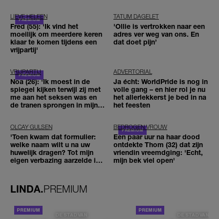
LIEVE HELEEN
TATUM DAGELET
Fred (55): 'Ik vind het
'Ollie is vertrokken naar een
moeilijk om meerdere keren
adres ver weg van ons. En
klaar te komen tijdens een
dat doet pijn’
vrijpartij'
VRIJPARTIJ
ADVERTORIAL
Noa (26): 'Ik moest in de
Ja écht: WorldPride is nog in
spiegel kijken terwijl zij met
volle gang – en hier rol je nu
me aan het seksen was en
het allerlekkerst je bed in na
de tranen sprongen in mijn
het feesten
ogen'
OLCAY GULSEN
BEDROGEN VROUW
'Toen kwam dat formulier:
Een paar uur na haar dood
welke naam wilt u na uw
ontdekte Thom (32) dat zijn
huwelijk dragen? Tot mijn
vriendin vreemdging: 'Echt,
eigen verbazing aarzelde ik
mijn bek viel open'
geen moment'
LINDA.
PREMIUM
DE STAD VAN
DE STAD VAN