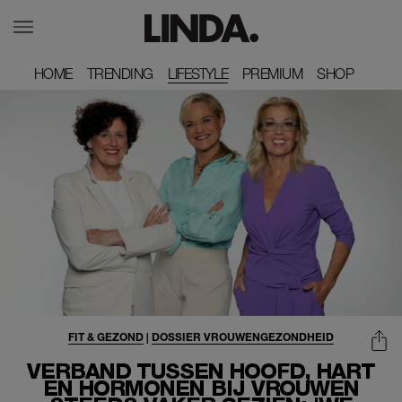
HOME
HOME
TRENDING
TRENDING
LIFESTYLE
PREMIUM
PREMIUM
SHOP
SHOP
FIT & GEZOND
|
DOSSIER VROUWENGEZONDHEID
VERBAND TUSSEN HOOFD, HART
EN HORMONEN BIJ VROUWEN