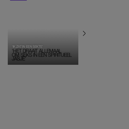
‘IK ZAT IN EEN SEKTE’
‘HET DRAAIT ALLEMAAL
OM SEKS IN EEN SPIRITUEEL 
JASJE’