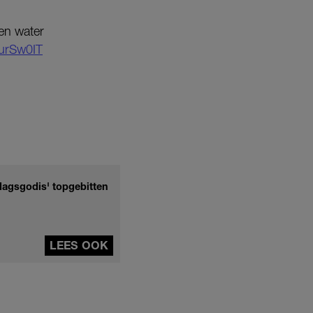
en water
TurSw0IT
dagsgodis' topgebitten
LEES OOK