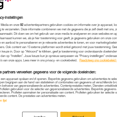
cy-instellingen
 Media en onze
92
advertentiepartners gebruiken cookies om informatie over je apparaat, lo
g te verzamelen. Deze informatie combineren we met de gegevens die je zelf deelt met ons, z
aanmaakt. Dit doen we om het gebruik van onze media te analyseren en onze websites en a
Daarnaast kunnen we, als je hier toestemming voor geeft, je gegevens gebruiken om onze con
 en aanbod te personaliseren en je relevante advertenties te tonen, en voor marketingdoele
ers. Ook content van 13 externe platformen wordt enkel getoond met jouw toestemming. Ge
gen keuze in. Door op "Akkoord" te klikken, geef je toestemming voor onderstaande doeleinden. 
k dan op “Instellen”. Jouw keuze kun je opnieuw aanpassen via “Privacy-instellingen” ondera
u’s van onze apps. Lees meer in ons privacy- en cookiebeleid.
Raadpleeg ons cookiebeleid 
LIFESTYLE
|
NOM NOM NOM
e partners verwerken gegevens voor de volgende doeleinden:
DILEMMA: HOEVEEL SNOE
p een apparaat opslaan en/of openen. Beperkte gegevens gebruiken om advertenties te sele
pen begrijpen aan de hand van statistieken of combinaties van gegevens uit verschillende br
 MEE VOOR DE AVONDVIER
 behoeve van gepersonaliseerde advertenties. Contentprestaties meten. Diensten ontwikkel
Profielen gebruiken voor de selectie van gepersonaliseerde advertenties. Beperkte gegeven
lecteren. Profielen aanmaken ter personalisatie van content. Profielen gebruiken ter selectie 
25-05-2024
|
JESSICA DE JONG
eerde content. De prestaties van advertenties meten.
 lijst
en met de vraag waarom de avondvierdaagse altijd e
e snoep? Doseer je het? Of hoort het er gewoon bij?