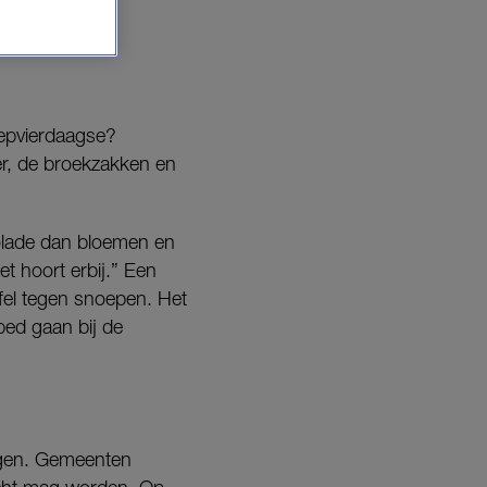
oepvierdaagse?
ter, de broekzakken en
ocolade dan bloemen en
 hoort erbij.” Een
 fel tegen snoepen. Het
bed gaan bij de
ggen. Gemeenten