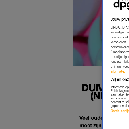
Jouw priva
LINDA., DPG
en surfgedra
een account 
verbeteren. 
communicatie
4 mediapartn
of stel je ei
toestaan, kli
of in de men
informatie.
Wij en onz
DUIVELS 
Informatie o
Publieksgroe
(NIET)
aanmaken ten
verbeteren. 
content te se
gepersonalis
Derde partijen
Veel ouders worstel
moet zijn. Verbied j