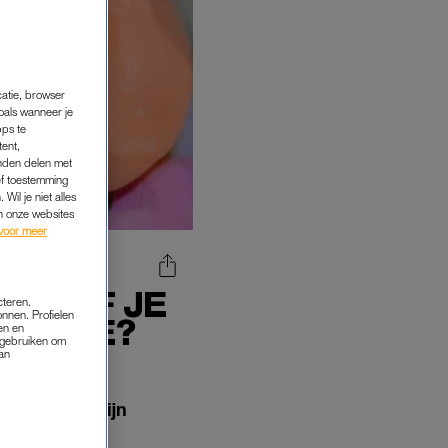
catie, browser
oals wanneer je
pps te
tent,
inden delen met
ef toestemming
Wil je niet alles
an onze websites
voor meer
P GEEF JE
cteren.
onnen. Profielen
DAAGSE?
en en
s gebruiken om
van
en snoepfestijn