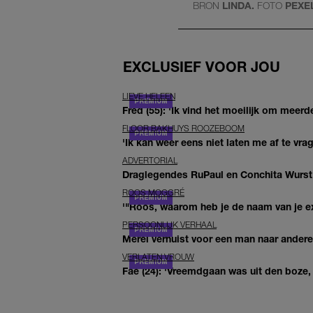
BRON
LINDA.
FOTO
PEXE
EXCLUSIEF VOOR JOU
LIEVE HELEEN
Fred (55): 'Ik vind het moeilijk om meerde
FLOOR BAKHUYS ROOZEBOOM
'Ik kan weer eens niet laten me af te vr
ADVERTORIAL
Draglegendes RuPaul en Conchita Wurst
ROOS MOGGRÉ
'"Roos, waarom heb je de naam van je ex 
PERSOONLIJK VERHAAL
Merel verhuist voor een man naar andere 
VERLATEN VROUW
Fae (24): 'Vreemdgaan was uit den boze, d