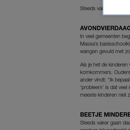
Steeds vaker gaan st
AVONDVIERDAA
In veel gemeenten beg
Massa’s basisschoolk
wangen gevuld met zoe
Als je het de kinderen
komkommers. Ouders g
ander vindt: “Ik bepaa
‘probleem’ is dat veel
meeste kinderen niet z
BEETJE MINDER
Steeds vaker gaan d