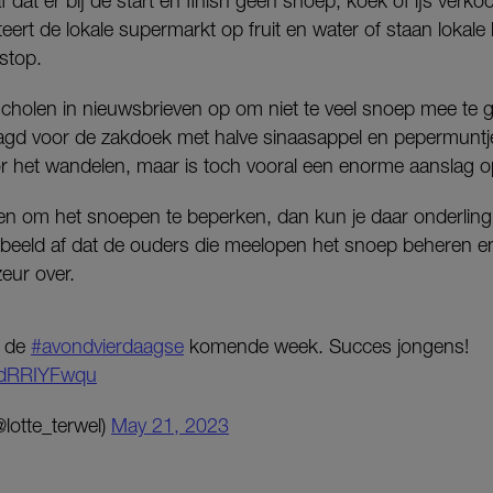
f dat er bij de start en finish geen snoep, koek of ijs ver
ert de lokale supermarkt op fruit en water of staan lokal
 stop.
cholen in nieuwsbrieven op om niet te veel snoep mee te g
gd voor de zakdoek met halve sinaasappel en pepermuntje
r het wandelen, maar is toch vooral een enorme aanslag op
doen om het snoepen te beperken, dan kun je daar onderlin
beeld af dat de ouders die meelopen het snoep beheren en u
zeur over.
n de
#avondvierdaagse
komende week. Succes jongens!
/KdRRIYFwqu
@lotte_terwel)
May 21, 2023