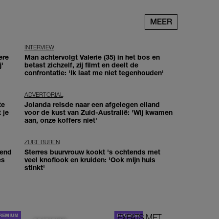
MEER
INTERVIEW
ere
Man achtervolgt Valerie (35) in het bos en
j'
betast zichzelf, zij filmt en deelt de
confrontatie: 'Ik laat me niet tegenhouden'
ADVERTORIAL
te
Jolanda reisde naar een afgelegen eiland
 je
voor de kust van Zuid-Australië: 'Wij kwamen
aan, onze koffers niet'
ZURE BUREN
iend
Sterres buurvrouw kookt 's ochtends met
es
veel knoflook en kruiden: 'Ook mijn huis
stinkt'
EXPATS MET
STOM!