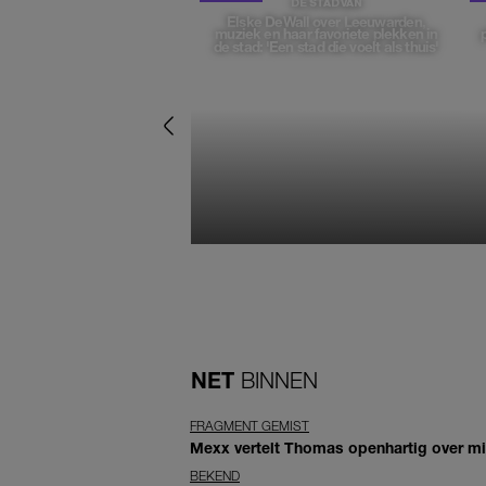
DE STAD VAN
Elske DeWall over Leeuwarden,
muziek en haar favoriete plekken in
de stad: 'Een stad die voelt als thuis'
NET
BINNEN
FRAGMENT GEMIST
Mexx vertelt Thomas openhartig over mis
BEKEND