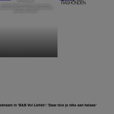
DE STAD VAN
RASHONDEN
Isabelle Boer deelt haar favoriete
plekken in Zwolle: 'Deze plek houd ik
graag verborgen'
MONIQUE KLEMANN
kraam in 'B&B Vol Liefde': 'Daar doe je niks aan helaas'