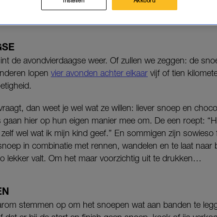
Instellen
Akkoord
emmen op om hier goede afspraken over te maken.
GSE
int de avondvierdaagse weer. Of zullen we zeggen: de sn
inderen lopen
vier avonden achter elkaar
vijf of tien kilome
tigheid.
 vraagt, dan weet je wel wat ze willen: liever snoep en ch
aan hier op hun eigen manier mee om. De een roept: “Het
l zelf wel wat ik mijn kind geef.” En sommigen zijn sowieso
 snoep in combinatie met rennen, wandelen en te laat naar 
o lekker valt. Om het maar voorzichtig uit te drukken…
EN
aarom stemmen op om het snoepen wat aan banden te le