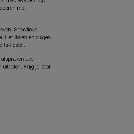
kocht mag worden. Op
e boeren met
even. Specifieke
. Het likken en zuigen
 het gebit.
g afspraken over
itdelen. Krijg je daar