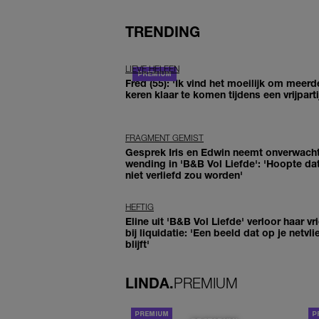
TRENDING
LIEVE HELEEN
Fred (55): 'Ik vind het moeilijk om meerd
keren klaar te komen tijdens een vrijparti
FRAGMENT GEMIST
Gesprek Iris en Edwin neemt onverwach
wending in 'B&B Vol Liefde': 'Hoopte dat
niet verliefd zou worden'
HEFTIG
Eline uit 'B&B Vol Liefde' verloor haar vr
bij liquidatie: 'Een beeld dat op je netvli
blijft'
LINDA.
PREMIUM