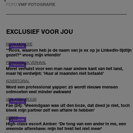
FOTO
VMF FOTOGRAFIE
EXCLUSIEF VOOR JOU
ROOS MOGGRÉ
'"Roos, waarom heb je de naam van je ex op je LinkedIn-tijdlijn
gezet?" vroeg mijn vriendin'
PERSOONLIJK VERHAAL
Merel verhuist voor een man naar andere kant van het land,
maar hij verdwijnt: 'Huur al maanden niet betaald'
ADVERTORIAL
Word een professional yapper: zó wordt nieuwe mensen
ontmoeten veel minder awkward
VERLATEN VROUW
Fae (24): 'Vreemdgaan was uit den boze, dat deed je niet, toch
bleek mijn partner zelf een affaire te hebben'
AMBER
High-class escort Amber: 'De tong van een ander in me, een
vreemde aftershave: mijn lief trekt het niet meer'