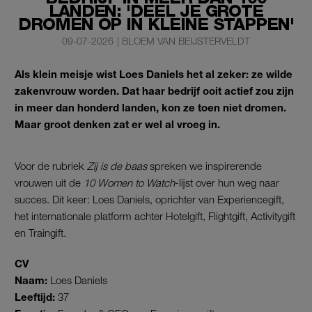
LANDEN: 'DEEL JE GROTE
DROMEN OP IN KLEINE STAPPEN'
09-07-2026
|
BLOEM VAN BEIJSTERVELDT
Als klein meisje wist Loes Daniels het al zeker: ze wilde
zakenvrouw worden. Dat haar bedrijf ooit actief zou zijn
in meer dan honderd landen, kon ze toen niet dromen.
Maar groot denken zat er wel al vroeg in.
Voor de rubriek
Zij is de baas
spreken we inspirerende
vrouwen uit de
10 Women to Watch
-lijst over hun weg naar
succes. Dit keer: Loes Daniels, oprichter van Experiencegift,
het internationale platform achter Hotelgift, Flightgift, Activitygift
en Traingift.
CV
Naam:
Loes Daniels
Leeftijd:
37