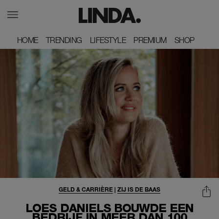
HOME
HOME
TRENDING
TRENDING
LIFESTYLE
LIFESTYLE
PREMIUM
PREMIUM
SHOP
SHOP
GELD & CARRIÈRE
|
ZIJ IS DE BAAS
LOES DANIELS BOUWDE EEN
BEDRIJF IN MEER DAN 100