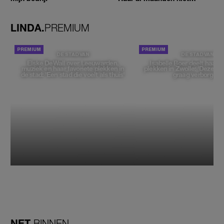
betaald'
LINDA.
PREMIUM
DE STAD VAN
DE STAD VAN
Elske DeWall over Leeuwarden,
Isabelle Boer deelt haar f
muziek en haar favoriete plekken in
plekken in Zwolle: 'Deze pl
de stad: 'Een stad die voelt als thuis'
graag verborgen'
NET
BINNEN