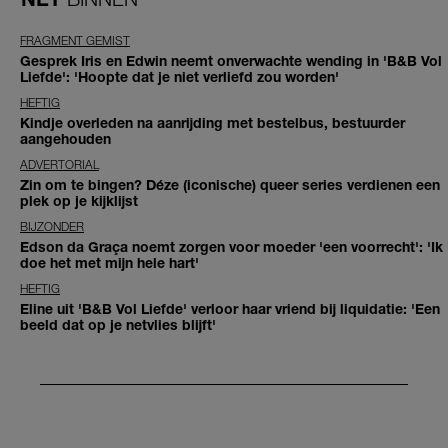
FRAGMENT GEMIST
Gesprek Iris en Edwin neemt onverwachte wending in 'B&B Vol
Liefde': 'Hoopte dat je niet verliefd zou worden'
HEFTIG
Kindje overleden na aanrijding met bestelbus, bestuurder
aangehouden
ADVERTORIAL
Zin om te bingen? Déze (iconische) queer series verdienen een
plek op je kijklijst
BIJZONDER
Edson da Graça noemt zorgen voor moeder 'een voorrecht': 'Ik
doe het met mijn hele hart'
HEFTIG
Eline uit 'B&B Vol Liefde' verloor haar vriend bij liquidatie: 'Een
beeld dat op je netvlies blijft'