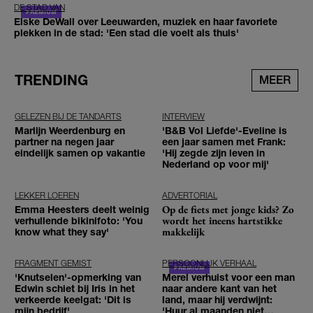
DE STAD VAN
Elske DeWall over Leeuwarden, muziek en haar favoriete
plekken in de stad: 'Een stad die voelt als thuis'
TRENDING
MEER
GELEZEN BIJ DE TANDARTS
INTERVIEW
Marlijn Weerdenburg en
'B&B Vol Liefde'-Eveline is
partner na negen jaar
een jaar samen met Frank:
eindelijk samen op vakantie
'Hij zegde zijn leven in
Nederland op voor mij'
LEKKER LOEREN
ADVERTORIAL
Op de fiets met jonge kids? Zo
Emma Heesters deelt weinig
wordt het ineens hartstikke
verhullende bikinifoto: 'You
makkelijk
know what they say'
FRAGMENT GEMIST
PERSOONLIJK VERHAAL
'Knutselen'-opmerking van
Merel verhuist voor een man
Edwin schiet bij Iris in het
naar andere kant van het
verkeerde keelgat: 'Dit is
land, maar hij verdwijnt:
mijn bedrijf'
'Huur al maanden niet