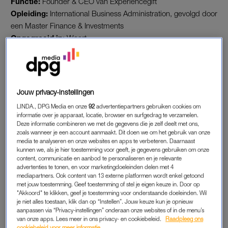
Functie:
Founder & CEO van Experiencegift
Opleiding:
International Business Administration, gevolgd door
een Master Finance & Investments
Opgegroeid in:
Weert
ONDERNEMER LOES DANIELS
Je wist als kind al dat je zakenvrouw wilde worden.
Jouw privacy-instellingen
Waar kwam dat vandaan?
LINDA., DPG Media en onze
92
advertentiepartners gebruiken cookies om
informatie over je apparaat, locatie, browser en surfgedrag te verzamelen.
“Dat weet ik eigenlijk niet precies. Ik had het beeld
Deze informatie combineren we met de gegevens die je zelf deelt met ons,
waarschijnlijk een beetje geromantiseerd vanuit films en tv-
zoals wanneer je een account aanmaakt. Dit doen we om het gebruik van onze
media te analyseren en onze websites en apps te verbeteren. Daarnaast
series. Maar ik wist wel altijd dat ik iets wilde opbouwen. Op
kunnen we, als je hier toestemming voor geeft, je gegevens gebruiken om onze
school vond ik economie, informatica en technische vakken
content, communicatie en aanbod te personaliseren en je relevante
advertenties te tonen, en voor marketingdoeleinden delen met 4
leuk. Ik was best een strebertje. En het ondernemerschap zat
mediapartners. Ook content van 13 externe platformen wordt enkel getoond
er al vroeg in.”
met jouw toestemming. Geef toestemming of stel je eigen keuze in. Door op
"Akkoord" te klikken, geef je toestemming voor onderstaande doeleinden. Wil
je niet alles toestaan, klik dan op “Instellen”. Jouw keuze kun je opnieuw
Toch begon je niet direct als ondernemer.
aanpassen via “Privacy-instellingen” onderaan onze websites of in de menu’s
van onze apps. Lees meer in ons privacy- en cookiebeleid.
Raadpleeg ons
“Nee, ik studeerde aan de Erasmus Universiteit en ging
cookiebeleid voor meer informatie.