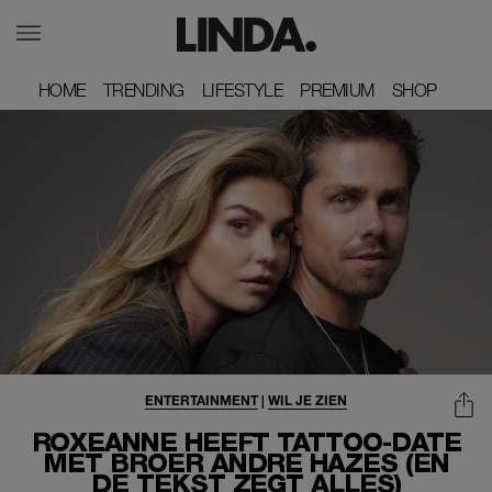
HOME
HOME
TRENDING
TRENDING
LIFESTYLE
LIFESTYLE
PREMIUM
PREMIUM
SHOP
SHOP
ENTERTAINMENT
|
WIL JE ZIEN
ROXEANNE HEEFT TATTOO-DATE
MET BROER ANDRÉ HAZES (EN
DE TEKST ZEGT ALLES)