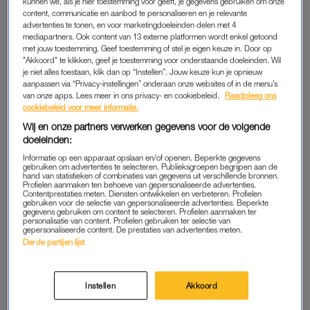
kunnen we, als je hier toestemming voor geeft, je gegevens gebruiken om onze
content, communicatie en aanbod te personaliseren en je relevante
advertenties te tonen, en voor marketingdoeleinden delen met 4
Roxeanne en André: ‘Bij ons
mediapartners. Ook content van 13 externe platformen wordt enkel getoond
thuis werden pijnlijke dingen
met jouw toestemming. Geef toestemming of stel je eigen keuze in. Door op
meestal niet besproken, dat
"Akkoord" te klikken, geef je toestemming voor onderstaande doeleinden. Wil
hebben wij nu juist wél
je niet alles toestaan, klik dan op “Instellen”. Jouw keuze kun je opnieuw
gedaan’
aanpassen via “Privacy-instellingen” onderaan onze websites of in de menu’s
LEES OOK
van onze apps. Lees meer in ons privacy- en cookiebeleid.
Raadpleeg ons
cookiebeleid voor meer informatie.
Wij en onze partners verwerken gegevens voor de volgende
doeleinden:
BON VIVANT
Informatie op een apparaat opslaan en/of openen. Beperkte gegevens
Voor welke permanente markering ze gekozen hebben? Het
gebruiken om advertenties te selecteren. Publieksgroepen begrijpen aan de
hand van statistieken of combinaties van gegevens uit verschillende bronnen.
woord Bon vivant, in sierlijke letters. De uitdrukking komt uit
Profielen aanmaken ten behoeve van gepersonaliseerde advertenties.
Contentprestaties meten. Diensten ontwikkelen en verbeteren. Profielen
het Frans en betekent letterlijk levensgenieter: iemand die
gebruiken voor de selectie van gepersonaliseerde advertenties. Beperkte
gegevens gebruiken om content te selecteren. Profielen aanmaken ter
houdt van het goede leven. Bij Roxeanne prijken de woorden
personalisatie van content. Profielen gebruiken ter selectie van
gepersonaliseerde content. De prestaties van advertenties meten.
op haar sleutelbeen, bij André achter zijn oor.
Derde partijen lijst
Na jaren van
ruzie
en gedoe hebben Roxeanne en André
Hazes elkaar in 2024 weer in de armen gesloten. In een groot
Instellen
Akkoord
interview
met LINDA. praatten ze uitgebreid over die tijd. Zo