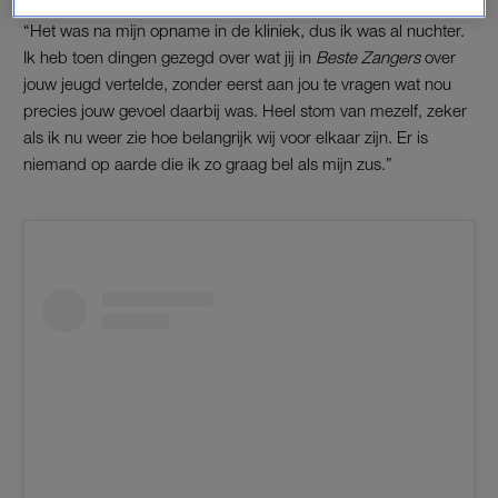
zei André dat de laatste ruzie die ze hadden, zijn schuld was.
“Het was na mijn opname in de kliniek, dus ik was al nuchter.
Ik heb toen dingen gezegd over wat jij in
Beste Zangers
over
jouw jeugd vertelde, zonder eerst aan jou te vragen wat nou
precies jouw gevoel daarbij was. Heel stom van mezelf, zeker
als ik nu weer zie hoe belangrijk wij voor elkaar zijn. Er is
niemand op aarde die ik zo graag bel als mijn zus.”