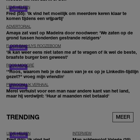
LIEVE HELEEN
Fred (55): 'Ik vind het moeilijk om meerdere keren klaar te
komen tijdens een vrijpartij'
ADVERTORIAL
Amaya zat vast op Madeira door noodweer: 'We zaten op de
grond tussen honderden gestrande reizigers'
FLOOR BAKHUYS ROOZEBOOM
'Ik kan weer eens niet laten me af te vragen of ik wel de beste,
braafste burger ben geweest'
ROOS MOGGRÉ
'"Roos, waarom heb je de naam van je ex op je LinkedIn-tijdlijn
gezet?" vroeg mijn vriendin'
PERSOONLIJK VERHAAL
Merel verhuist voor een man naar andere kant van het land,
maar hij verdwijnt: 'Huur al maanden niet betaald'
TRENDING
MEER
LIEVE HELEEN
INTERVIEW
Fred (55): 'Ik vind het
Man achtervolgt Valerie (35)