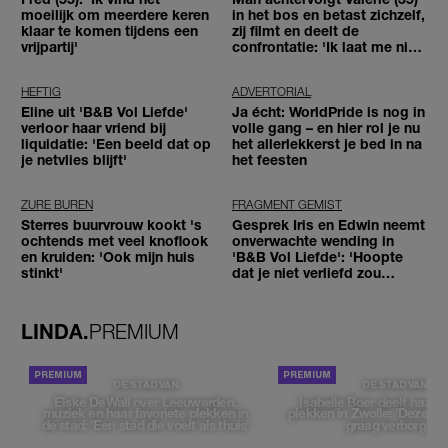
moeilijk om meerdere keren
in het bos en betast zichzelf,
klaar te komen tijdens een
zij filmt en deelt de
vrijpartij'
confrontatie: 'Ik laat me niet
tegenhouden'
HEFTIG
ADVERTORIAL
Eline uit 'B&B Vol Liefde'
Ja écht: WorldPride is nog in
verloor haar vriend bij
volle gang – en hier rol je nu
liquidatie: 'Een beeld dat op
het allerlekkerst je bed in na
je netvlies blijft'
het feesten
ZURE BUREN
FRAGMENT GEMIST
Sterres buurvrouw kookt 's
Gesprek Iris en Edwin neemt
ochtends met veel knoflook
onverwachte wending in
en kruiden: 'Ook mijn huis
'B&B Vol Liefde': 'Hoopte
stinkt'
dat je niet verliefd zou
worden'
LINDA.
PREMIUM
DE STAD VAN
DE STAD VAN
Elske DeWall over Leeuwarden,
Isabelle Boer deelt haar f
muziek en haar favoriete plekken in
plekken in Zwolle: 'Deze pl
de stad: 'Een stad die voelt als thuis'
graag verborgen'