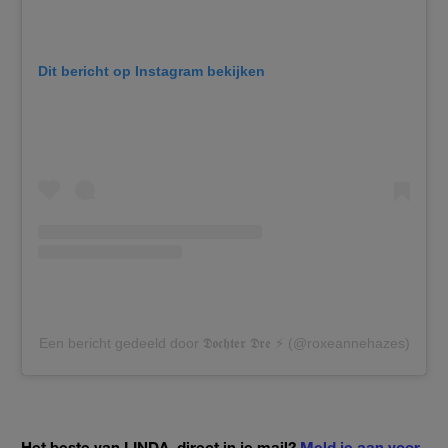
Dit bericht op Instagram bekijken
Een bericht gedeeld door 𝕯𝖔𝖈𝖍𝖙𝖊𝖗 𝕯𝖗𝖊 ⚡️ (@roxeannehazes)
Het beste van LINDA. direct in je mail?
Meld je aan voor