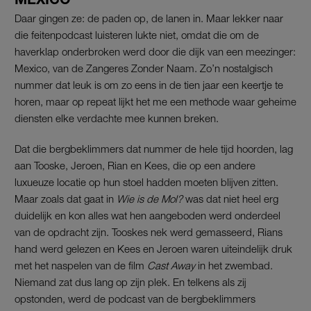
Daar gingen ze: de paden op, de lanen in. Maar lekker naar
die feitenpodcast luisteren lukte niet, omdat die om de
haverklap onderbroken werd door die dijk van een meezinger:
Mexico, van de Zangeres Zonder Naam. Zo’n nostalgisch
nummer dat leuk is om zo eens in de tien jaar een keertje te
horen, maar op repeat lijkt het me een methode waar geheime
diensten elke verdachte mee kunnen breken.
Dat die bergbeklimmers dat nummer de hele tijd hoorden, lag
aan Tooske, Jeroen, Rian en Kees, die op een andere
luxueuze locatie op hun stoel hadden moeten blijven zitten.
Maar zoals dat gaat in
Wie is de Mol?
was dat niet heel erg
duidelijk en kon alles wat hen aangeboden werd onderdeel
van de opdracht zijn. Tooskes nek werd gemasseerd, Rians
hand werd gelezen en Kees en Jeroen waren uiteindelijk druk
met het naspelen van de film
Cast Away
in het zwembad.
Niemand zat dus lang op zijn plek. En telkens als zij
opstonden, werd de podcast van de bergbeklimmers