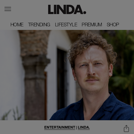
HOME
HOME
TRENDING
TRENDING
LIFESTYLE
LIFESTYLE
PREMIUM
PREMIUM
SHOP
SHOP
ENTERTAINMENT
|
LINDA.