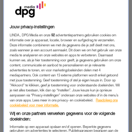
Mexico-City al met dikke chaos. Verwarring die zowel door
Fons, Kees als Anna de wereld in was geholpen.
Justin, Rian en Jip moesten borden op stoelnummers van de
Jouw privacy-instellingen
tribune plaatsen. Die nummers kwamen van de anderen. Die
renden rondjes, kregen daar enveloppen voor en moesten dan
LINDA., DPG Media en onze
92
advertentiepartners gebruiken cookies om
informatie over je apparaat, locatie, browser en surfgedrag te verzamelen.
met een liggende en een staande envelop tot het juiste
Deze informatie combineren we met de gegevens die je zelf deelt met ons,
nummer komen. Door de borden goed op de tribune te
zoals wanneer je een account aanmaakt. Dit doen we om het gebruik van onze
media te analyseren en onze websites en apps te verbeteren. Daarnaast
plaatsen, zou er een bedrag te voorschijn komen. Of zoiets.
kunnen we, als je hier toestemming voor geeft, je gegevens gebruiken om onze
We zagen veel gehol, veel gehijg en veel frustraties. Wat er nou
content, communicatie en aanbod te personaliseren en je relevante
in die enveloppen zat en hoe dat werkte, werd nooit helemaal
advertenties te tonen, en voor marketingdoeleinden delen met 4
mediapartners. Ook content van 13 externe platformen wordt enkel getoond
duidelijk.
met jouw toestemming. Geef toestemming of stel je eigen keuze in. Door op
"Akkoord" te klikken, geef je toestemming voor onderstaande doeleinden. Wil
je niet alles toestaan, klik dan op “Instellen”. Jouw keuze kun je opnieuw
aanpassen via “Privacy-instellingen” onderaan onze websites of in de menu’s
HET BROEKJE VAN KEES
van onze apps. Lees meer in ons privacy- en cookiebeleid.
Raadpleeg ons
Anna trad aan om de eerste stoelnummers door te geven toen
cookiebeleid voor meer informatie.
haar microfoon het ineens niet meer deed, een probleem dat
Wij en onze partners verwerken gegevens voor de volgende
elk seizoen ten minste in één maar gerust in meerdere
doeleinden:
afleveringen voorkomt. Daarna nam Kees het van haar over
Informatie op een apparaat opslaan en/of openen. Beperkte gegevens
gebruiken om advertenties te selecteren. Publieksgroepen begrijpen aan de