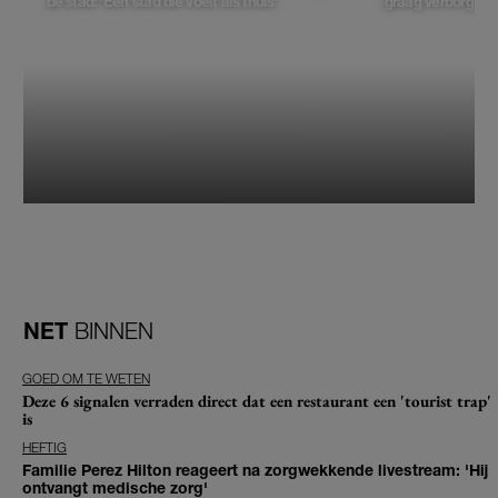
de stad: 'Een stad die voelt als thuis'
graag verborgen'
NET
BINNEN
GOED OM TE WETEN
Deze 6 signalen verraden direct dat een restaurant een 'tourist trap'
is
HEFTIG
Familie Perez Hilton reageert na zorgwekkende livestream: 'Hij
ontvangt medische zorg'