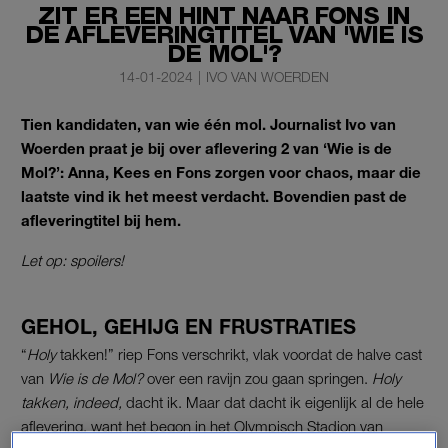
ZIT ER EEN HINT NAAR FONS IN
DE AFLEVERINGTITEL VAN 'WIE IS
DE MOL'?
14-01-2024
|
IVO VAN WOERDEN
Tien kandidaten, van wie één mol. Journalist Ivo van
Woerden praat je bij over aflevering 2 van ‘Wie is de
Mol?’: Anna, Kees en Fons zorgen voor chaos, maar die
laatste vind ik het meest verdacht. Bovendien past de
afleveringtitel bij hem.
Let op: spoilers!
GEHOL, GEHIJG EN FRUSTRATIES
“
Holy
takken!” riep Fons verschrikt, vlak voordat de halve cast
van
Wie is de Mol?
over een ravijn zou gaan springen.
Holy
takken, indeed,
dacht ik. Maar dat dacht ik eigenlijk al de hele
aflevering, want het begon in het Olympisch Stadion van