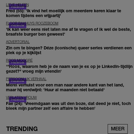
LIEVE HELEEN
Fred (55): 'Ik vind het moeilijk om meerdere keren klaar te
komen tijdens een vrijpartij'
FLOOR BAKHUYS ROOZEBOOM
'Ik kan weer eens niet laten me af te vragen of ik wel de beste,
braafste burger ben geweest'
ADVERTORIAL
Zin om te bingen? Déze (iconische) queer series verdienen een
plek op je kijklijst
ROOS MOGGRÉ
'"Roos, waarom heb je de naam van je ex op je LinkedIn-tijdlijn
gezet?" vroeg mijn vriendin'
PERSOONLIJK VERHAAL
Merel verhuist voor een man naar andere kant van het land,
maar hij verdwijnt: 'Huur al maanden niet betaald'
VERLATEN VROUW
Fae (24): 'Vreemdgaan was uit den boze, dat deed je niet, toch
bleek mijn partner zelf een affaire te hebben'
TRENDING
MEER