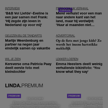
INTERVIEW
PERSOONLIJK VERHAAL
'B&B Vol Liefde'-Eveline is
Merel verhuist voor een man
een jaar samen met Frank:
naar andere kant van het
'Hij zegde zijn leven in
land, maar hij verdwijnt:
Nederland op voor mij'
'Huur al maanden niet
betaald'
GELEZEN BIJ DE TANDARTS
ADVERTORIAL
Op de fiets met jonge kids? Zo
Marlijn Weerdenburg en
wordt het ineens hartstikke
partner na negen jaar
makkelijk
eindelijk samen op vakantie
WIL JE ZIEN
LEKKER LOEREN
Kersverse oma Patricia Paay
Emma Heesters deelt weinig
deelt eerste foto met
verhullende bikinifoto: 'You
kleindochter
know what they say'
LINDA.
PREMIUM
DE STAD VAN
DE STAD VAN
Elske DeWall over Leeuwarden,
Isabelle Boer deelt haar f
muziek en haar favoriete plekken in
plekken in Zwolle: 'Deze pl