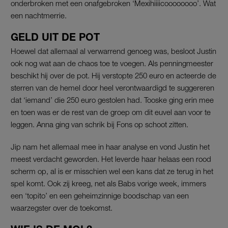
onderbroken met een onafgebroken ‘Mexihiiiicoooooooo’. Wat
een nachtmerrie.
GELD UIT DE POT
Hoewel dat allemaal al verwarrend genoeg was, besloot Justin
ook nog wat aan de chaos toe te voegen. Als penningmeester
beschikt hij over de pot. Hij verstopte 250 euro en acteerde de
sterren van de hemel door heel verontwaardigd te suggereren
dat ‘iemand’ die 250 euro gestolen had. Tooske ging erin mee
en toen was er de rest van de groep om dit euvel aan voor te
leggen. Anna ging van schrik bij Fons op schoot zitten.
Jip nam het allemaal mee in haar analyse en vond Justin het
meest verdacht geworden. Het leverde haar helaas een rood
scherm op, al is er misschien wel een kans dat ze terug in het
spel komt. Ook zij kreeg, net als Babs vorige week, immers
een ‘topito’ en een geheimzinnige boodschap van een
waarzegster over de toekomst.