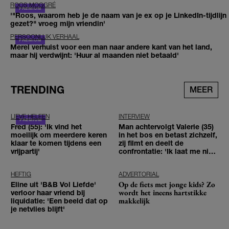
ROOS MOGGRÉ
'"Roos, waarom heb je de naam van je ex op je LinkedIn-tijdlijn
gezet?" vroeg mijn vriendin'
PERSOONLIJK VERHAAL
Merel verhuist voor een man naar andere kant van het land,
maar hij verdwijnt: 'Huur al maanden niet betaald'
TRENDING
MEER
LIEVE HELEEN
INTERVIEW
Fred (55): 'Ik vind het
Man achtervolgt Valerie (35)
moeilijk om meerdere keren
in het bos en betast zichzelf,
klaar te komen tijdens een
zij filmt en deelt de
vrijpartij'
confrontatie: 'Ik laat me niet
tegenhouden'
HEFTIG
ADVERTORIAL
Op de fiets met jonge kids? Zo
Eline uit 'B&B Vol Liefde'
wordt het ineens hartstikke
verloor haar vriend bij
makkelijk
liquidatie: 'Een beeld dat op
je netvlies blijft'