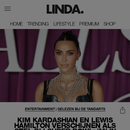
HOME
HOME
TRENDING
TRENDING
LIFESTYLE
LIFESTYLE
PREMIUM
PREMIUM
SHOP
SHOP
ENTERTAINMENT
|
GELEZEN BIJ DE TANDARTS
KIM KARDASHIAN EN LEWIS
HAMILTON VERSCHIJNEN ALS