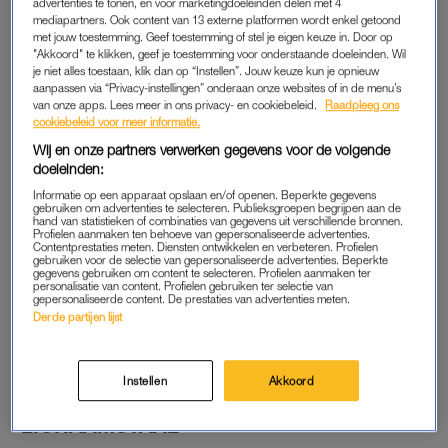
advertenties te tonen, en voor marketingdoeleinden delen met 4
open
tijdens de Super Bowl. Op de tribunes van het Levi’s
mediapartners. Ook content van 13 externe platformen wordt enkel getoond
Stadium in Santa Clara in Californië hadden de twee vooral
met jouw toestemming. Geef toestemming of stel je eigen keuze in. Door op
"Akkoord" te klikken, geef je toestemming voor onderstaande doeleinden. Wil
aandacht voor elkaar – terwijl de wereld toekeek.
je niet alles toestaan, klik dan op “Instellen”. Jouw keuze kun je opnieuw
aanpassen via “Privacy-instellingen” onderaan onze websites of in de menu’s
Tekst gaat verder onder de post.
van onze apps. Lees meer in ons privacy- en cookiebeleid.
Raadpleeg ons
cookiebeleid voor meer informatie.
Wij en onze partners verwerken gegevens voor de volgende
@viaplaysportnl
Lewis Hamilton was
doeleinden:
vannacht aanwezig bij de Super Bowl 🏈
Informatie op een apparaat opslaan en/of openen. Beperkte gegevens
De 7-voudig F1-wereldkampioen werd
gebruiken om advertenties te selecteren. Publieksgroepen begrijpen aan de
hand van statistieken of combinaties van gegevens uit verschillende bronnen.
samen met Kim Kardashian, Kendall
Profielen aanmaken ten behoeve van gepersonaliseerde advertenties.
Contentprestaties meten. Diensten ontwikkelen en verbeteren. Profielen
Jenner en Tyler! The Creator gespot 👀
gebruiken voor de selectie van gepersonaliseerde advertenties. Beperkte
#F1
#Hamilton
#Kardashian
#SuperBowl
gegevens gebruiken om content te selecteren. Profielen aanmaken ter
personalisatie van content. Profielen gebruiken ter selectie van
#BadBunny
♬ Bad Bunny style/Latin
gepersonaliseerde content. De prestaties van advertenties meten.
HIPHOP(1492544) – Burning Man
Derde partijen lijst
Instellen
Akkoord
LICHAAMSTAAL