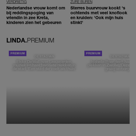
VERDRIETIG
ZURE BUREN
Nederlandse vrouw komt om
Sterres buurvrouw kookt 's
bij reddingspoging van
ochtends met veel knoflook
vriendin in zee Kreta,
en kruiden: 'Ook mijn huis
kinderen zien het gebeuren
stinkt'
LINDA.
PREMIUM
DE STAD VAN
DE STAD VAN
Elske DeWall over Leeuwarden,
Isabelle Boer deelt haar f
muziek en haar favoriete plekken in
plekken in Zwolle: 'Deze pl
de stad: 'Een stad die voelt als thuis'
graag verborgen'