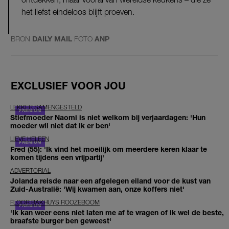
het liefst eindeloos blijft proeven.
BRON
DAILY MAIL
FOTO
ANP
EXCLUSIEF VOOR JOU
LEKKER SAMENGESTELD
Stiefmoeder Naomi is niet welkom bij verjaardagen: 'Hun
moeder wil niet dat ik er ben'
LIEVE HELEEN
Fred (55): 'Ik vind het moeilijk om meerdere keren klaar te
komen tijdens een vrijpartij'
ADVERTORIAL
Jolanda reisde naar een afgelegen eiland voor de kust van
Zuid-Australië: 'Wij kwamen aan, onze koffers niet'
FLOOR BAKHUYS ROOZEBOOM
'Ik kan weer eens niet laten me af te vragen of ik wel de beste,
braafste burger ben geweest'