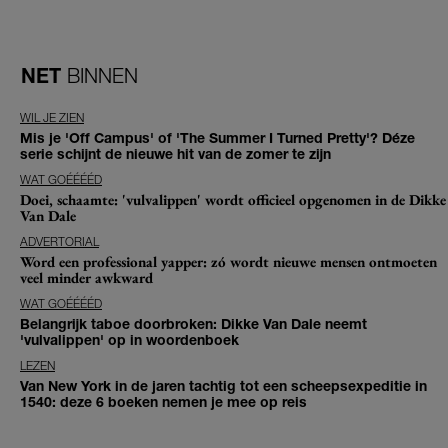
NET
BINNEN
WIL JE ZIEN
Mis je 'Off Campus' of 'The Summer I Turned Pretty'? Déze
serie schijnt de nieuwe hit van de zomer te zijn
WAT GOÉÉÉÉD
Doei, schaamte: 'vulvalippen' wordt officieel opgenomen in de Dikke
Van Dale
ADVERTORIAL
Word een professional yapper: zó wordt nieuwe mensen ontmoeten
veel minder awkward
WAT GOÉÉÉÉD
Belangrijk taboe doorbroken: Dikke Van Dale neemt
'vulvalippen' op in woordenboek
LEZEN
Van New York in de jaren tachtig tot een scheepsexpeditie in
1540: deze 6 boeken nemen je mee op reis