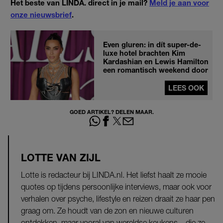
Het beste van LINDA. direct in je mail?
Meld je aan voor
onze nieuwsbrief
.
Even gluren: in dít super-de-
luxe hotel brachten Kim
Kardashian en Lewis Hamilton
een romantisch weekend door
LEES OOK
GOED ARTIKEL? DELEN MAAR.
LOTTE VAN ZIJL
Lotte is redacteur bij LINDA.nl. Het liefst haalt ze mooie
quotes op tijdens persoonlijke interviews, maar ook voor
verhalen over psyche, lifestyle en reizen draait ze haar pen
graag om. Ze houdt van de zon en nieuwe culturen
ontdekken, maar vooral van wereldse keukens – die ze