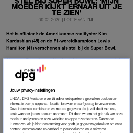
STEL BIJ SUPER BOWL: 'MIJN
MOEDER KIJKT ERNAAR UIT JE
TE ZIEN'
09-02-2026
|
LOTTE VAN ZIJL
Het is officieel: de Amerikaanse realityster Kim
Kardashian (45) en de F1-wereldkampioen Lewis
Hamilton (41) verschenen als stel bij de Super Bowl.
Als we de Britse liplezer Nicola Hickling moeten geloven is het
dik aan.
KIM KARDASHIAN EN LEWIS HAMILTON
Jouw privacy-instellingen
De geruchten dat de twee
aan het daten
zijn, gaan al langer.
LINDA., DPG Media en onze
92
advertentiepartners gebruiken cookies om
Het duo was namelijk eind december samen aanwezig op een
informatie over je apparaat, locatie, browser en surfgedrag te verzamelen.
nieuwjaarsfeest in Aspen, de grootste plaats van Pitkin County
Deze informatie combineren we met de gegevens die je zelf deelt met ons,
zoals wanneer je een account aanmaakt. Dit doen we om het gebruik van onze
in de Amerikaanse staat Colorado.
media te analyseren en onze websites en apps te verbeteren. Daarnaast
kunnen we, als je hier toestemming voor geeft, je gegevens gebruiken om onze
Maar dit weekend verschenen ze voor het eerst écht
out in the
content, communicatie en aanbod te personaliseren en je relevante