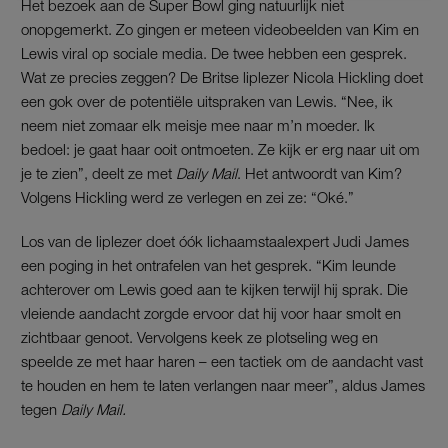
Het bezoek aan de Super Bowl ging natuurlijk niet
onopgemerkt. Zo gingen er meteen videobeelden van Kim en
Lewis viral op sociale media. De twee hebben een gesprek.
Wat ze precies zeggen? De Britse liplezer Nicola Hickling doet
een gok over de potentiële uitspraken van Lewis. “Nee, ik
neem niet zomaar elk meisje mee naar m’n moeder. Ik
bedoel: je gaat haar ooit ontmoeten. Ze kijk er erg naar uit om
je te zien”, deelt ze met
Daily Mail
. Het antwoordt van Kim?
Volgens Hickling werd ze verlegen en zei ze: “Oké.”
Los van de liplezer doet óók lichaamstaalexpert Judi James
een poging in het ontrafelen van het gesprek. “Kim leunde
achterover om Lewis goed aan te kijken terwijl hij sprak. Die
vleiende aandacht zorgde ervoor dat hij voor haar smolt en
zichtbaar genoot. Vervolgens keek ze plotseling weg en
speelde ze met haar haren – een tactiek om de aandacht vast
te houden en hem te laten verlangen naar meer”, aldus James
tegen
Daily Mail.