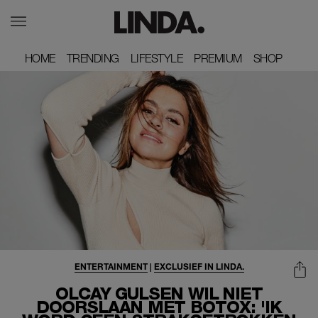
HOME
HOME
TRENDING
TRENDING
LIFESTYLE
LIFESTYLE
PREMIUM
PREMIUM
SHOP
SHOP
ENTERTAINMENT
|
EXCLUSIEF IN LINDA.
OLCAY GULSEN WIL NIET
DOORSLAAN MET BOTOX: 'IK