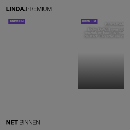
LINDA.
PREMIUM
ACHTERGROND
DE STAD VAN
Elske DeWall over Leeu
muziek en haar favoriete p
de stad: 'Een stad die voelt 
NET
BINNEN