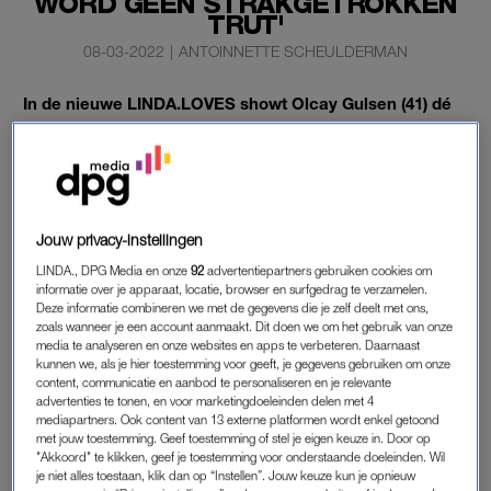
WORD GEEN STRAKGETROKKEN
TRUT'
08-03-2022
|
ANTOINNETTE SCHEULDERMAN
In de nieuwe LINDA.LOVES showt Olcay Gulsen (41) dé
trend van dit seizoen, cut-outs, en praat ze over ouder
worden, liefde en het goede leven.
“Op verjaardagen en feestjes kwam ik niet. Nu denk ik: als je
die mist, leef je niet.”
Jouw privacy-instellingen
LINDA., DPG Media en onze
92
advertentiepartners gebruiken cookies om
informatie over je apparaat, locatie, browser en surfgedrag te verzamelen.
STRAKGETROKKEN TRUT
Deze informatie combineren we met de gegevens die je zelf deelt met ons,
Op haar oude dag wil Olcay zo’n chic dametje zijn in een
zoals wanneer je een account aanmaakt. Dit doen we om het gebruik van onze
media te analyseren en onze websites en apps te verbeteren. Daarnaast
tweed mantelpak. “Het haar keurig gekapt, lipstick die net
kunnen we, als je hier toestemming voor geeft, je gegevens gebruiken om onze
over de ingezakte lippenrand kruipt, lunchen in een duur
content, communicatie en aanbod te personaliseren en je relevante
advertenties te tonen, en voor marketingdoeleinden delen met 4
warenhuis.” Ze ziet het helemaal voor zich. “Ik wil niet zo’n
mediapartners. Ook content van 13 externe platformen wordt enkel getoond
strakgetrokken trut worden.”
met jouw toestemming. Geef toestemming of stel je eigen keuze in. Door op
"Akkoord" te klikken, geef je toestemming voor onderstaande doeleinden. Wil
je niet alles toestaan, klik dan op “Instellen”. Jouw keuze kun je opnieuw
“Ik merk al dat ik ouder word. Mijn knieën zaten vijf jaar