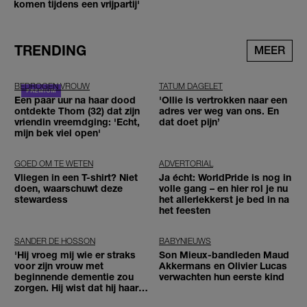
komen tijdens een vrijpartij'
TRENDING
MEER
BEDROGEN VROUW
TATUM DAGELET
Een paar uur na haar dood
'Ollie is vertrokken naar een
ontdekte Thom (32) dat zijn
adres ver weg van ons. En
vriendin vreemdging: 'Echt,
dat doet pijn’
mijn bek viel open'
GOED OM TE WETEN
ADVERTORIAL
Vliegen in een T-shirt? Niet
Ja écht: WorldPride is nog in
doen, waarschuwt deze
volle gang – en hier rol je nu
stewardess
het allerlekkerst je bed in na
het feesten
SANDER DE HOSSON
BABYNIEUWS
'Hij vroeg mij wie er straks
Son Mieux-bandleden Maud
voor zijn vrouw met
Akkermans en Olivier Lucas
beginnende dementie zou
verwachten hun eerste kind
zorgen. Hij wist dat hij haar
zou moeten loslaten'