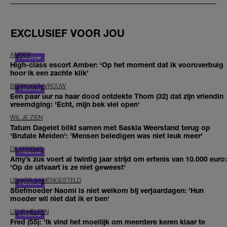
EXCLUSIEF VOOR JOU
AMBER
High-class escort Amber: ‘Op het moment dat ik vooroverbuig
hoor ik een zachte klik’
BEDROGEN VROUW
Een paar uur na haar dood ontdekte Thom (32) dat zijn vriendin
vreemdging: 'Echt, mijn bek viel open'
WIL JE ZIEN
Tatum Dagelet blikt samen met Saskia Weerstand terug op
'Brutale Meiden': 'Mensen beledigen was niet leuk meer'
DE ERFENIS
Amy’s zus voert al twintig jaar strijd om erfenis van 10.000 euro:
'Op de uitvaart is ze niet geweest'
LEKKER SAMENGESTELD
Stiefmoeder Naomi is niet welkom bij verjaardagen: 'Hun
moeder wil niet dat ik er ben'
LIEVE HELEEN
Fred (55): 'Ik vind het moeilijk om meerdere keren klaar te