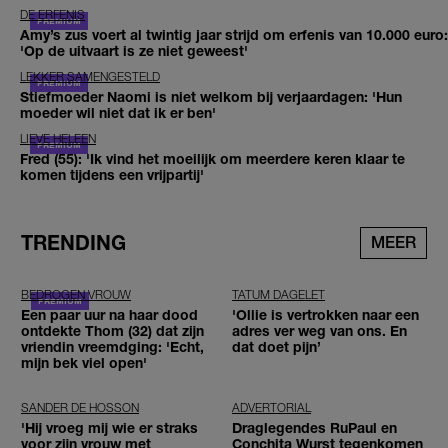
DE ERFENIS
Amy’s zus voert al twintig jaar strijd om erfenis van 10.000 euro:
'Op de uitvaart is ze niet geweest'
LEKKER SAMENGESTELD
Stiefmoeder Naomi is niet welkom bij verjaardagen: 'Hun
moeder wil niet dat ik er ben'
LIEVE HELEEN
Fred (55): 'Ik vind het moeilijk om meerdere keren klaar te
komen tijdens een vrijpartij'
TRENDING
MEER
BEDROGEN VROUW
TATUM DAGELET
Een paar uur na haar dood
'Ollie is vertrokken naar een
ontdekte Thom (32) dat zijn
adres ver weg van ons. En
vriendin vreemdging: 'Echt,
dat doet pijn’
mijn bek viel open'
SANDER DE HOSSON
ADVERTORIAL
'Hij vroeg mij wie er straks
Draglegendes RuPaul en
voor zijn vrouw met
Conchita Wurst tegenkomen