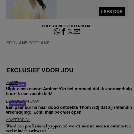
LEES OOK
GOED ARTIKEL? DELEN MAAR.
BRON
ANP
FOTO
ANP
EXCLUSIEF VOOR JOU
AMBER
High-class escort Amber: ‘Op het moment dat ik vooroverbuig
hoor ik een zachte klik’
BEDROGEN VROUW
Een paar uur na haar dood ontdekte Thom (32) dat zijn vriendin
vreemdging: 'Echt, mijn bek viel open'
ADVERTORIAL
Word een professional yapper: zó wordt nieuwe mensen ontmoeten
veel minder awkward