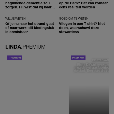
beginnende dementie zou
op de Dam? Dat kan zomaar
zorgen. Hij wist dat hij haar
eens realiteit worden
zou moeten loslaten'
WIL JE WETEN
GOED OM TE WETEN
Of je nu naar het strand gaat
Vliegen in een T-shirt? Niet
of naar werk: dit kledingstuk
doen, waarschuwt deze
is onmisbaar
stewardess
LINDA.
PREMIUM
ACHTERGROND
DE STAD VAN
Elske DeWall over Leeu
muziek en haar favoriete p
de stad: 'Een stad die voelt 