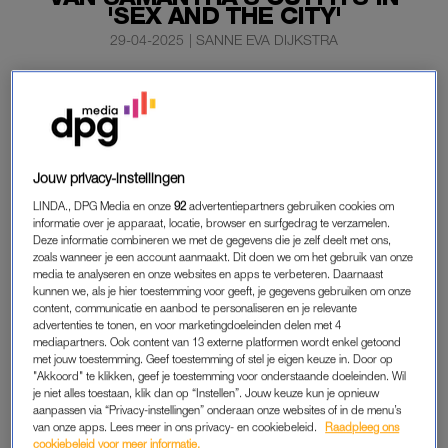
'SEX AND THE CITY'
29-04-2025
|
SANNE EVA DIJKSTRA
Kim Cattrall is nooit fan geweest van de outfits die haar
personage Samantha Jones droeg in de serie
Sex and
the City
. De 68-jarige actrice heeft daarom altijd een
beetje afstand gehouden van haar populaire rol.
Jouw privacy-instellingen
Dat vertelt ze in een interview met het blad
Grazia
.
LINDA., DPG Media en onze
92
advertentiepartners gebruiken cookies om
informatie over je apparaat, locatie, browser en surfgedrag te verzamelen.
Deze informatie combineren we met de gegevens die je zelf deelt met ons,
zoals wanneer je een account aanmaakt. Dit doen we om het gebruik van onze
KIM CATTRALL
media te analyseren en onze websites en apps te verbeteren. Daarnaast
“Ik heb de kleding van Samantha nooit echt leuk gevonden.
kunnen we, als je hier toestemming voor geeft, je gegevens gebruiken om onze
content, communicatie en aanbod te personaliseren en je relevante
Dat was gewoon niet wie ik was”, zegt Cattrall. De actrice
advertenties te tonen, en voor marketingdoeleinden delen met 4
vertolkte van 1998 tot 2004 in de serie
Sex and the City
en
mediapartners. Ook content van 13 externe platformen wordt enkel getoond
met jouw toestemming. Geef toestemming of stel je eigen keuze in. Door op
later in de films de rol van de extravagante Samantha Jones.
"Akkoord" te klikken, geef je toestemming voor onderstaande doeleinden. Wil
je niet alles toestaan, klik dan op “Instellen”. Jouw keuze kun je opnieuw
Cattrall kwam er al snel achter dat fans het jammer vonden
aanpassen via “Privacy-instellingen” onderaan onze websites of in de menu’s
van onze apps. Lees meer in ons privacy- en cookiebeleid.
Raadpleeg ons
dat de actrice Samantha Jones niet meer “omarmde”. “Er is
cookiebeleid voor meer informatie.