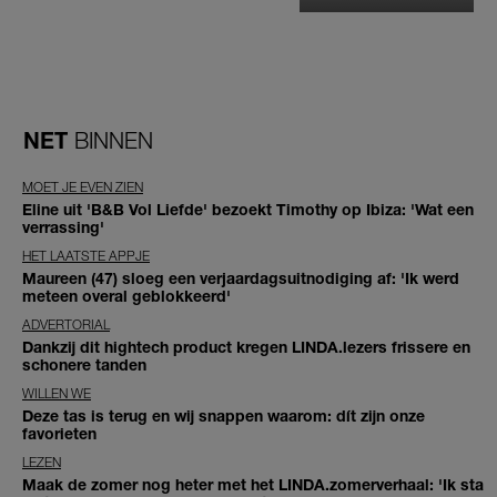
NET
BINNEN
MOET JE EVEN ZIEN
Eline uit 'B&B Vol Liefde' bezoekt Timothy op Ibiza: 'Wat een
verrassing'
HET LAATSTE APPJE
Maureen (47) sloeg een verjaardagsuitnodiging af: 'Ik werd
meteen overal geblokkeerd'
ADVERTORIAL
Dankzij dit hightech product kregen LINDA.lezers frissere en
schonere tanden
WILLEN WE
Deze tas is terug en wij snappen waarom: dít zijn onze
favorieten
LEZEN
Maak de zomer nog heter met het LINDA.zomerverhaal: 'Ik sta