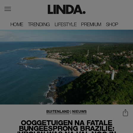
HOME
HOME
TRENDING
TRENDING
LIFESTYLE
LIFESTYLE
PREMIUM
PREMIUM
SHOP
SHOP
BUITENLAND
|
NIEUWS
OOGGETUIGEN NA FATALE
BUNGEESPRONG BRAZILIË: