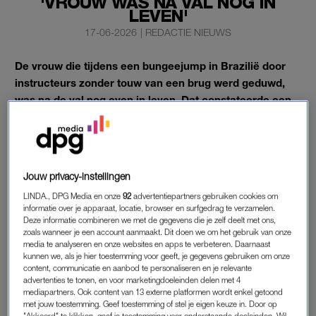
'VROUW WAS NA VAL NOG IN
LEVEN'
17-06-2026
|
REDACTIE NIEUWS
De vrouw die tijdens een bungeejump in Brazilië door
instructeurs zonder touw van een brug werd geduwd,
was na de val nog even in leven. Dat constateerde een
verpleegkundige die toevallig ooggetuige was.
“Ze ademde zwaar. Ik voelde haar hartslag, die was erg zwak,
maar ze had nog steeds een hartslag”, vertelde Rayza Dias
Jouw privacy-instellingen
aan Braziliaanse media, zo meldt
RTL Nieuws
.
LINDA., DPG Media en onze
92
advertentiepartners gebruiken cookies om
informatie over je apparaat, locatie, browser en surfgedrag te verzamelen.
Deze informatie combineren we met de gegevens die je zelf deelt met ons,
OOGGETUIGEN NA FATALE
zoals wanneer je een account aanmaakt. Dit doen we om het gebruik van onze
BUNGEESPRONG
media te analyseren en onze websites en apps te verbeteren. Daarnaast
kunnen we, als je hier toestemming voor geeft, je gegevens gebruiken om onze
De verpleegkundige vervolgde: “Ik heb nog tegen haar
content, communicatie en aanbod te personaliseren en je relevante
gepraat. Ik heb de gewoonte om grapjes te maken en te
advertenties te tonen, en voor marketingdoeleinden delen met 4
mediapartners. Ook content van 13 externe platformen wordt enkel getoond
blijven praten in moeilijke situaties, dus ik zei: ‘Niemand sterft
met jouw toestemming. Geef toestemming of stel je eigen keuze in. Door op
tijdens mijn shift.’ Ook al was ik helemaal niet aan het werk.”
"Akkoord" te klikken, geef je toestemming voor onderstaande doeleinden. Wil