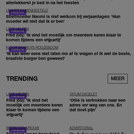
allerlekkerst je bed in na het feesten
LEKKER SAMENGESTELD
Stiefmoeder Naomi is niet welkom bij verjaardagen: 'Hun
moeder wil niet dat ik er ben'
LIEVE HELEEN
Fred (55): 'Ik vind het moeilijk om meerdere keren klaar te
komen tijdens een vrijpartij'
FLOOR BAKHUYS ROOZEBOOM
'Ik kan weer eens niet laten me af te vragen of ik wel de beste,
braafste burger ben geweest'
TRENDING
MEER
LIEVE HELEEN
TATUM DAGELET
Fred (55): 'Ik vind het
'Ollie is vertrokken naar een
moeilijk om meerdere keren
adres ver weg van ons. En
klaar te komen tijdens een
dat doet pijn’
vrijpartij'
BEDROGEN VROUW
ADVERTORIAL
Op de fiets met jonge kids? Zo
Een paar uur na haar dood