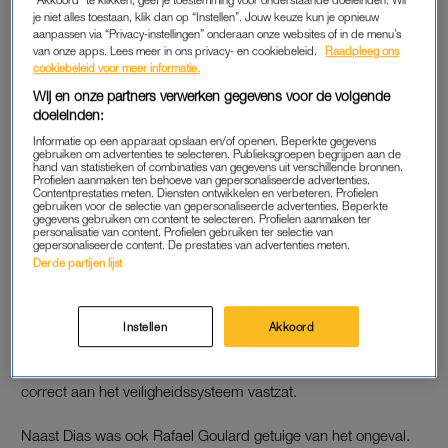
je niet alles toestaan, klik dan op “Instellen”. Jouw keuze kun je opnieuw
aanpassen via “Privacy-instellingen” onderaan onze websites of in de menu’s
Dias startte direct met reanimeren, maar al snel werd duidelijk
van onze apps. Lees meer in ons privacy- en cookiebeleid.
Raadpleeg ons
dat het niet meer mocht baten. Toen de hulpdiensten
cookiebeleid voor meer informatie.
arriveerden, konden zij alleen nog het overlijden van de
Wij en onze partners verwerken gegevens voor de volgende
student vaststellen. Het gaat om
de 21-jarige Maria Eduarda
doeleinden:
Rodrigues de Freitas
.
Informatie op een apparaat opslaan en/of openen. Beperkte gegevens
gebruiken om advertenties te selecteren. Publieksgroepen begrijpen aan de
hand van statistieken of combinaties van gegevens uit verschillende bronnen.
Profielen aanmaken ten behoeve van gepersonaliseerde advertenties.
Contentprestaties meten. Diensten ontwikkelen en verbeteren. Profielen
HET ONGELUK
gebruiken voor de selectie van gepersonaliseerde advertenties. Beperkte
gegevens gebruiken om content te selecteren. Profielen aanmaken ter
Het fatale incident gebeurde zaterdag bij de populaire
personalisatie van content. Profielen gebruiken ter selectie van
gepersonaliseerde content. De prestaties van advertenties meten.
Skeleton Bridge Trail in Limeira, een stad in het zuidoosten van
Derde partijen lijst
Brazilië.
Onderzoekers stellen dat de student ongeveer veertig meter
Instellen
Akkoord
naar beneden viel nadat instructeurs haar bij een zogenoemde
‘airplane-style jump’ lanceerden, zonder te controleren of ze
correct aan het veiligheidssysteem vastzat.
Naast Dias was ook Rafael Goulard getuige van het ongeval.