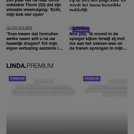
wordt het ineens hartstikke
ontdekte Thom (32) dat zijn
makkelijk
vriendin vreemdging: 'Echt,
mijn bek viel open'
OLCAY GULSEN
VRIJPARTIJ
'Toen kwam dat formulier:
Noa (26): 'Ik moest in de
welke naam wilt u na uw
spiegel kijken terwijl zij met
huwelijk dragen? Tot mijn
me aan het seksen was en
eigen verbazing aarzelde ik
de tranen sprongen in mijn
geen moment'
ogen'
LINDA.
PREMIUM
DE STAD VAN
DE STAD VAN
Elske DeWall over Leeuwarden,
Isabelle Boer deelt haar f
muziek en haar favoriete plekken in
plekken in Zwolle: 'Deze pl
de stad: 'Een stad die voelt als thuis'
graag verborgen'