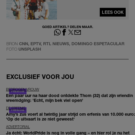
LEES OOK
GOED ARTIKEL? DELEN MAAR.
BRON
CNN, EPTV, RTL NIEUWS, DOMINGO ESPETACULAR
FOTO
UNSPLASH
EXCLUSIEF VOOR JOU
BEDROGEN VROUW
Een paar uur na haar dood ontdekte Thom (32) dat zijn vriendin
vreemdging: 'Echt, mijn bek viel open'
DE ERFENIS
Amy’s zus voert al twintig jaar strijd om erfenis van 10.000 euro:
'Op de uitvaart is ze niet geweest'
ADVERTORIAL
Ja écht: WorldPride is nog in volle gang – en hier rol je nu het