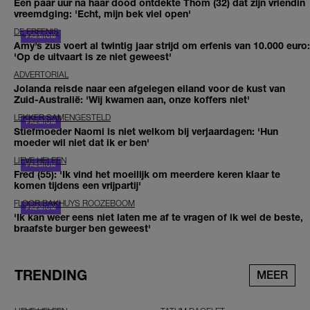
Een paar uur na haar dood ontdekte Thom (32) dat zijn vriendin
vreemdging: 'Echt, mijn bek viel open'
DE ERFENIS
Amy’s zus voert al twintig jaar strijd om erfenis van 10.000 euro:
'Op de uitvaart is ze niet geweest'
ADVERTORIAL
Jolanda reisde naar een afgelegen eiland voor de kust van
Zuid-Australië: 'Wij kwamen aan, onze koffers niet'
LEKKER SAMENGESTELD
Stiefmoeder Naomi is niet welkom bij verjaardagen: 'Hun
moeder wil niet dat ik er ben'
LIEVE HELEEN
Fred (55): 'Ik vind het moeilijk om meerdere keren klaar te
komen tijdens een vrijpartij'
FLOOR BAKHUYS ROOZEBOOM
'Ik kan weer eens niet laten me af te vragen of ik wel de beste,
braafste burger ben geweest'
TRENDING
MEER