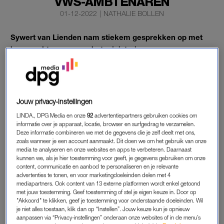
VWS-AMBTENAREN
01-12-2022
|
NATHALIE BOLLEN
Sywert van Lienden nam stiekem gesprekken op met
hoge ambtenaren van het ministerie van
Volksgezondheid, Welzijn en Sport (VWS).
De
Volkskrant
publiceerde donderdag
de opnames
en
geheime berichten tussen Van Lienden en Hugo de Jonge in
Jouw privacy-instellingen
een uitgebreid artikel.
LINDA., DPG Media en onze
92
advertentiepartners gebruiken cookies om
informatie over je apparaat, locatie, browser en surfgedrag te verzamelen.
Deze informatie combineren we met de gegevens die je zelf deelt met ons,
SYWERT VAN LIENDEN
zoals wanneer je een account aanmaakt. Dit doen we om het gebruik van onze
media te analyseren en onze websites en apps te verbeteren. Daarnaast
Uit de gesprekken blijkt dat Van Lienden nauw contact had
kunnen we, als je hier toestemming voor geeft, je gegevens gebruiken om onze
met De Jonge. De voormalig zorgminister spoorde zelfs de
content, communicatie en aanbod te personaliseren en je relevante
secretaris-generaal van Financiën aan het gesprek met de
advertenties te tonen, en voor marketingdoeleinden delen met 4
mediapartners. Ook content van 13 externe platformen wordt enkel getoond
mondkapjeshandelaar aan te gaan. Deze gesprekken leidden
met jouw toestemming. Geef toestemming of stel je eigen keuze in. Door op
uiteindelijk tot de omstreden deals.
"Akkoord" te klikken, geef je toestemming voor onderstaande doeleinden. Wil
je niet alles toestaan, klik dan op “Instellen”. Jouw keuze kun je opnieuw
aanpassen via “Privacy-instellingen” onderaan onze websites of in de menu’s
In 2021, nadat alles uitkwam over de
mondkapjesdeal
, belde