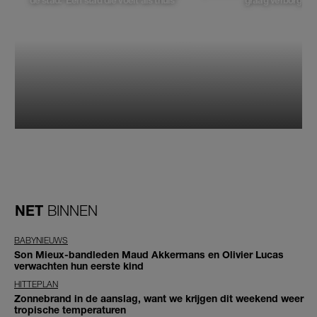
de stad: 'Een stad die voelt als thuis'
graag verborgen'
NET
BINNEN
BABYNIEUWS
Son Mieux-bandleden Maud Akkermans en Olivier Lucas
verwachten hun eerste kind
HITTEPLAN
Zonnebrand in de aanslag, want we krijgen dit weekend weer
tropische temperaturen