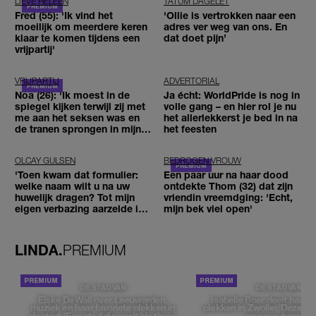
LIEVE HELEEN
TATUM DAGELET
Fred (55): 'Ik vind het
'Ollie is vertrokken naar een
moeilijk om meerdere keren
adres ver weg van ons. En
klaar te komen tijdens een
dat doet pijn’
vrijpartij'
VRIJPARTIJ
ADVERTORIAL
Noa (26): 'Ik moest in de
Ja écht: WorldPride is nog in
spiegel kijken terwijl zij met
volle gang – en hier rol je nu
me aan het seksen was en
het allerlekkerst je bed in na
de tranen sprongen in mijn
het feesten
ogen'
OLCAY GULSEN
BEDROGEN VROUW
'Toen kwam dat formulier:
Een paar uur na haar dood
welke naam wilt u na uw
ontdekte Thom (32) dat zijn
huwelijk dragen? Tot mijn
vriendin vreemdging: 'Echt,
eigen verbazing aarzelde ik
mijn bek viel open'
geen moment'
LINDA.
PREMIUM
DE STAD VAN
DE STAD VAN
Elske DeWall over Leeuwarden,
Isabelle Boer deelt haar f
muziek en haar favoriete plekken in
plekken in Zwolle: 'Deze pl