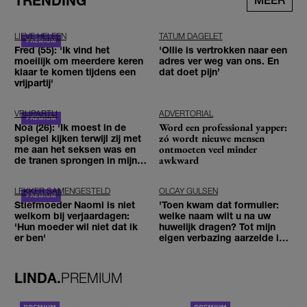
TRENDING
MEER
LIEVE HELEEN
TATUM DAGELET
Fred (55): 'Ik vind het
'Ollie is vertrokken naar een
moeilijk om meerdere keren
adres ver weg van ons. En
klaar te komen tijdens een
dat doet pijn’
vrijpartij'
VRIJPARTIJ
ADVERTORIAL
Word een professional yapper:
Noa (26): 'Ik moest in de
zó wordt nieuwe mensen
spiegel kijken terwijl zij met
ontmoeten veel minder
me aan het seksen was en
awkward
de tranen sprongen in mijn
ogen'
LEKKER SAMENGESTELD
OLCAY GULSEN
Stiefmoeder Naomi is niet
'Toen kwam dat formulier:
welkom bij verjaardagen:
welke naam wilt u na uw
'Hun moeder wil niet dat ik
huwelijk dragen? Tot mijn
er ben'
eigen verbazing aarzelde ik
geen moment'
LINDA.
PREMIUM