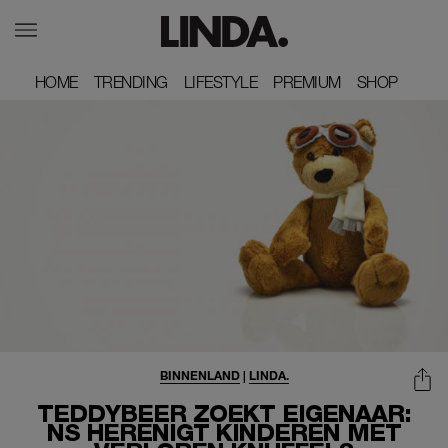
HOME
HOME
TRENDING
TRENDING
LIFESTYLE
LIFESTYLE
PREMIUM
PREMIUM
SHOP
SHOP
BINNENLAND
|
LINDA.
TEDDYBEER ZOEKT EIGENAAR:
NS HERENIGT KINDEREN MET