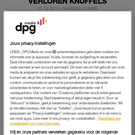
VERLOREN KNUFFELS
07-12-2019
|
MARISSA KLAVER
Een verloren knuffel kan voor een hoop verdriet zorgen.
Daarom probeert de NS vanaf maandag kinderen te
herenigen met de knuffels die ze per ongeluk in de trein
Jouw privacy-instellingen
of op het station hebben achtergelaten.
LINDA., DPG Media en onze
92
advertentiepartners gebruiken cookies om
Het wordt alweer de vijfde editie van de week van de verloren
informatie over je apparaat, locatie, browser en surfgedrag te verzamelen.
Deze informatie combineren we met de gegevens die je zelf deelt met ons,
knuffel.
zoals wanneer je een account aanmaakt. Dit doen we om het gebruik van onze
media te analyseren en onze websites en apps te verbeteren. Daarnaast
kunnen we, als je hier toestemming voor geeft, je gegevens gebruiken om onze
KNUFFELS
content, communicatie en aanbod te personaliseren en je relevante
advertenties te tonen, en voor marketingdoeleinden delen met 4
Het vervoersbedrijf zet haar social mediakanalen in om
mediapartners. Ook content van 13 externe platformen wordt enkel getoond
met jouw toestemming. Geef toestemming of stel je eigen keuze in. Door op
achtergelaten knuffels voor de kerst thuis te bezorgen. Dus
"Akkoord" te klikken, geef je toestemming voor onderstaande doeleinden. Wil
heeft je kind afgelopen jaar zijn of haar knuffel verloren, hou
je niet alles toestaan, klik dan op “Instellen”. Jouw keuze kun je opnieuw
Instagram, Twitter en Facebook dan goed in de gaten.
aanpassen via “Privacy-instellingen” onderaan onze websites of in de menu’s
van onze apps. Lees meer in ons privacy- en cookiebeleid.
Raadpleeg ons
Daarnaast komen op treinstations ‘vermist’-posters te hangen
cookiebeleid voor meer informatie.
en ook op de schermen in treinen komen foto’s van verloren
Wij en onze partners verwerken gegevens voor de volgende