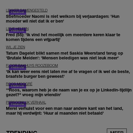
LEKKER SAMENGESTELD
Stiefmoeder Naomi is niet welkom bij verjaardagen: 'Hun
moeder wil niet dat ik er ben'
LIEVE HELEEN
Fred (55): 'Ik vind het moeilijk om meerdere keren klaar te
komen tijdens een vrijpartij'
WIL JE ZIEN
Tatum Dagelet blikt samen met Saskia Weerstand terug op
'Brutale Meiden': 'Mensen beledigen was niet leuk meer'
FLOOR BAKHUYS ROOZEBOOM
'Ik kan weer eens niet laten me af te vragen of ik wel de beste,
braafste burger ben geweest'
ROOS MOGGRÉ
'"Roos, waarom heb je de naam van je ex op je LinkedIn-tijdlijn
gezet?" vroeg mijn vriendin'
PERSOONLIJK VERHAAL
Merel verhuist voor een man naar andere kant van het land,
maar hij verdwijnt: 'Huur al maanden niet betaald'