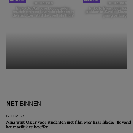
DE STAD VAN
DE STAD VAN
Elske DeWall over Leeuwarden,
Isabelle Boer deelt haar f
muziek en haar favoriete plekken in
plekken in Zwolle: 'Deze pl
de stad: 'Een stad die voelt als thuis'
graag verborgen'
NET
BINNEN
INTERVIEW
Nina wint Oscar voor studenten met film over haar libido: 'Ik vond
het moeilijk te beseffen'