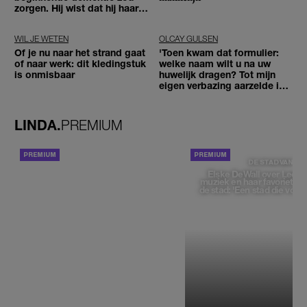
zorgen. Hij wist dat hij haar
zou moeten loslaten'
WIL JE WETEN
OLCAY GULSEN
Of je nu naar het strand gaat
'Toen kwam dat formulier:
of naar werk: dit kledingstuk
welke naam wilt u na uw
is onmisbaar
huwelijk dragen? Tot mijn
eigen verbazing aarzelde ik
geen moment'
LINDA.
PREMIUM
ACHTERGROND
DE STAD VAN
Elske DeWall over Leeu
muziek en haar favoriete p
de stad: 'Een stad die voelt 