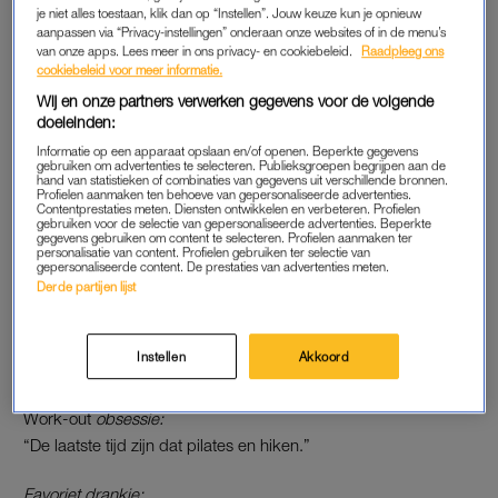
“Crème de la Mer voor mijn lippen, Meaningful Beauty (haar
je niet alles toestaan, klik dan op “Instellen”. Jouw keuze kun je opnieuw
aanpassen via “Privacy-instellingen” onderaan onze websites of in de menu’s
eigen
skincare
lijn).”
van onze apps. Lees meer in ons privacy- en cookiebeleid.
Raadpleeg ons
cookiebeleid voor meer informatie.
Meest onderschatte product:
Wij en onze partners verwerken gegevens voor de volgende
“Mascara. Ik gebruik Lash Stiletto van Maybelline.”
doeleinden:
Informatie op een apparaat opslaan en/of openen. Beperkte gegevens
Verlaat het huis nooit zonder:
gebruiken om advertenties te selecteren. Publieksgroepen begrijpen aan de
hand van statistieken of combinaties van gegevens uit verschillende bronnen.
“Foundation, mascara en lippenstift.”
Profielen aanmaken ten behoeve van gepersonaliseerde advertenties.
Contentprestaties meten. Diensten ontwikkelen en verbeteren. Profielen
gebruiken voor de selectie van gepersonaliseerde advertenties. Beperkte
gegevens gebruiken om content te selecteren. Profielen aanmaken ter
Een
bad hairday
voorkom je met:
personalisatie van content. Profielen gebruiken ter selectie van
“Schoon, gevoed haar. Ik gebruik shampoo en conditioner en
gepersonaliseerde content. De prestaties van advertenties meten.
Derde partijen lijst
een verzorgende spray, en goed föhnen doet wonderen.”
Schoonheid van binnen:
Instellen
Akkoord
“Water, water, water.”
Work-out
obsessie:
“De laatste tijd zijn dat pilates en hiken.”
Favoriet drankje: