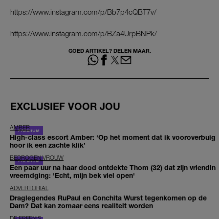
https://www.instagram.com/p/Bb7p4cQBT7v/
https://www.instagram.com/p/BZa4UrpBNPk/
GOED ARTIKEL? DELEN MAAR.
EXCLUSIEF VOOR JOU
AMBER
High-class escort Amber: ‘Op het moment dat ik vooroverbuig
hoor ik een zachte klik’
BEDROGEN VROUW
Een paar uur na haar dood ontdekte Thom (32) dat zijn vriendin
vreemdging: 'Echt, mijn bek viel open'
ADVERTORIAL
Draglegendes RuPaul en Conchita Wurst tegenkomen op de
Dam? Dat kan zomaar eens realiteit worden
DE ERFENIS