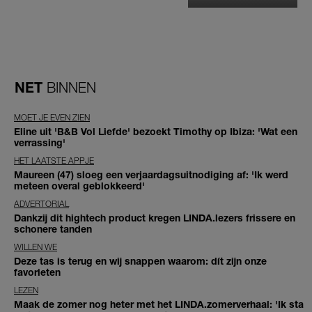
NET
BINNEN
MOET JE EVEN ZIEN
Eline uit 'B&B Vol Liefde' bezoekt Timothy op Ibiza: 'Wat een
verrassing'
HET LAATSTE APPJE
Maureen (47) sloeg een verjaardagsuitnodiging af: 'Ik werd
meteen overal geblokkeerd'
ADVERTORIAL
Dankzij dit hightech product kregen LINDA.lezers frissere en
schonere tanden
WILLEN WE
Deze tas is terug en wij snappen waarom: dít zijn onze
favorieten
LEZEN
Maak de zomer nog heter met het LINDA.zomerverhaal: 'Ik sta