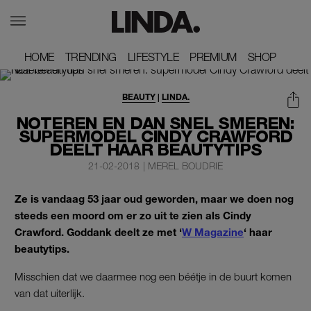
HOME
HOME
TRENDING
TRENDING
LIFESTYLE
LIFESTYLE
PREMIUM
PREMIUM
SHOP
SHOP
BEAUTY
|
LINDA.
NOTEREN EN DAN SNEL SMEREN:
SUPERMODEL CINDY CRAWFORD
DEELT HAAR BEAUTYTIPS
21-02-2018
|
MEREL BOUDRIE
Ze is vandaag 53 jaar oud geworden, maar we doen nog
steeds een moord om er zo uit te zien als Cindy
Crawford. Goddank deelt ze met ‘
W Magazine
‘ haar
beautytips.
Misschien dat we daarmee nog een béétje in de buurt komen
van dat uiterlijk.