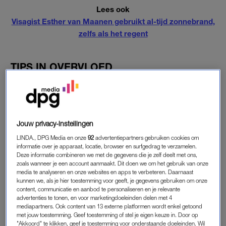
Lees ook
Visagist Esther van Maanen gebruikt al-tijd zonnebrand,
zelfs als het regent
TIPS IN OVERVLOED
Gedurende haar (immens succesvolle) modellencarrière heeft
Cindy genoeg tips om haar oren geslingerd gekregen, die ze
maar al te graag met de wereld deelt. Ook de producten waar
ze zelf bij zweert laat ze niet onbesproken. Ideaal. Komen ze:
Jouw privacy-instellingen
LINDA., DPG Media en onze
92
advertentiepartners gebruiken cookies om
Beste advies van een dermatoloog:
informatie over je apparaat, locatie, browser en surfgedrag te verzamelen.
“Draag iedere dag zonnebrand.”
Deze informatie combineren we met de gegevens die je zelf deelt met ons,
zoals wanneer je een account aanmaakt. Dit doen we om het gebruik van onze
media te analyseren en onze websites en apps te verbeteren. Daarnaast
Make-up wonder:
kunnen we, als je hier toestemming voor geeft, je gegevens gebruiken om onze
“Concealer Hydrate van Amazing Cosmetics is geweldig voor
content, communicatie en aanbod te personaliseren en je relevante
onder je ogen.”
advertenties te tonen, en voor marketingdoeleinden delen met 4
mediapartners. Ook content van 13 externe platformen wordt enkel getoond
met jouw toestemming. Geef toestemming of stel je eigen keuze in. Door op
In je badkamerkastje:
"Akkoord" te klikken, geef je toestemming voor onderstaande doeleinden. Wil