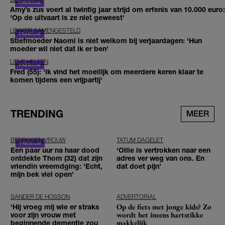
Amy’s zus voert al twintig jaar strijd om erfenis van 10.000 euro:
'Op de uitvaart is ze niet geweest'
LEKKER SAMENGESTELD
Stiefmoeder Naomi is niet welkom bij verjaardagen: 'Hun
moeder wil niet dat ik er ben'
LIEVE HELEEN
Fred (55): 'Ik vind het moeilijk om meerdere keren klaar te
komen tijdens een vrijpartij'
TRENDING
MEER
BEDROGEN VROUW
TATUM DAGELET
Een paar uur na haar dood
'Ollie is vertrokken naar een
ontdekte Thom (32) dat zijn
adres ver weg van ons. En
vriendin vreemdging: 'Echt,
dat doet pijn’
mijn bek viel open'
SANDER DE HOSSON
ADVERTORIAL
Op de fiets met jonge kids? Zo
'Hij vroeg mij wie er straks
wordt het ineens hartstikke
voor zijn vrouw met
makkelijk
beginnende dementie zou