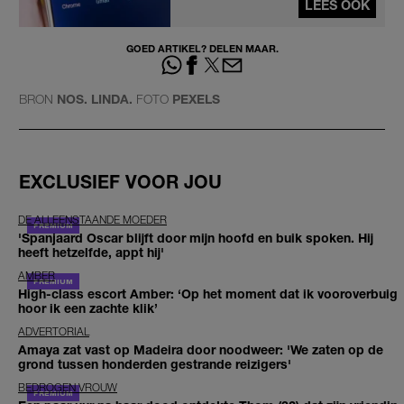
LEES OOK
GOED ARTIKEL? DELEN MAAR.
BRON
NOS. LINDA.
FOTO
PEXELS
EXCLUSIEF VOOR JOU
DE ALLEENSTAANDE MOEDER
'Spanjaard Oscar blijft door mijn hoofd en buik spoken. Hij
heeft hetzelfde, appt hij'
AMBER
High-class escort Amber: ‘Op het moment dat ik vooroverbuig
hoor ik een zachte klik’
ADVERTORIAL
Amaya zat vast op Madeira door noodweer: 'We zaten op de
grond tussen honderden gestrande reizigers'
BEDROGEN VROUW