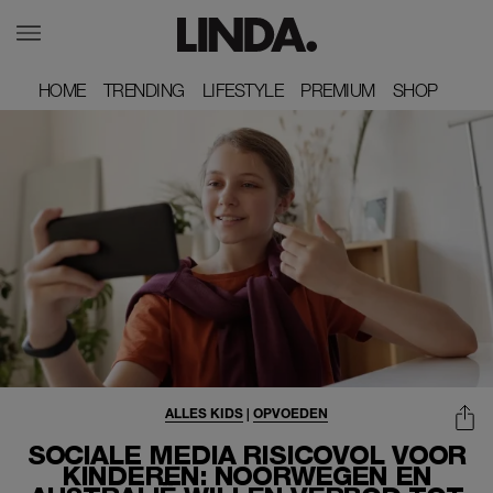
HOME
HOME
TRENDING
TRENDING
LIFESTYLE
LIFESTYLE
PREMIUM
PREMIUM
SHOP
SHOP
ALLES KIDS
|
OPVOEDEN
SOCIALE MEDIA RISICOVOL VOOR
KINDEREN: NOORWEGEN EN