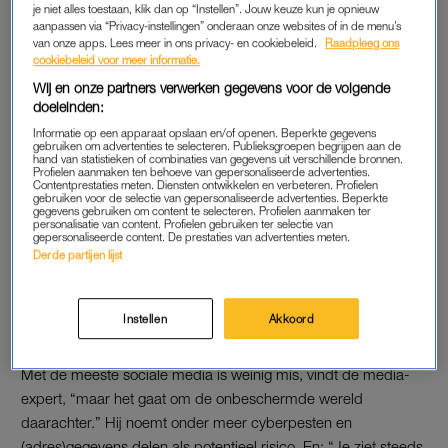
je niet alles toestaan, klik dan op “Instellen”. Jouw keuze kun je opnieuw
het vormen. Als een kind dan alleen maar de mooie plaatjes
aanpassen via “Privacy-instellingen” onderaan onze websites of in de menu’s
van een ander ziet, dan doet dat iets. Want de realiteit is vaak
van onze apps. Lees meer in ons privacy- en cookiebeleid.
Raadpleeg ons
cookiebeleid voor meer informatie.
lastiger. Die leeftijdsgrens is er niet voor niets.”
Wij en onze partners verwerken gegevens voor de volgende
doeleinden:
Pleijsier doelt op de leeftijdsgrens die platforms zelf hanteren
Informatie op een apparaat opslaan en/of openen. Beperkte gegevens
voor gebruikers. Op Instagram, TikTok en Snapchat ligt die op
gebruiken om advertenties te selecteren. Publieksgroepen begrijpen aan de
13 jaar. Ook hebben Instagram, Facebook, WhatsApp, Google
hand van statistieken of combinaties van gegevens uit verschillende bronnen.
Profielen aanmaken ten behoeve van gepersonaliseerde advertenties.
en YouTube de regel dat kinderen jonger dan 16 jaar
Contentprestaties meten. Diensten ontwikkelen en verbeteren. Profielen
gebruiken voor de selectie van gepersonaliseerde advertenties. Beperkte
toestemming van hun ouders nodig hebben. Daar wordt alleen
gegevens gebruiken om content te selecteren. Profielen aanmaken ter
personalisatie van content. Profielen gebruiken ter selectie van
nauwelijks op gecontroleerd, onder meer doordat overheden
gepersonaliseerde content. De prestaties van advertenties meten.
daar weinig op hebben aangedrongen. Vaak kunnen kinderen
Derde partijen lijst
dus gewoon een andere geboortedatum invullen.
Instellen
Akkoord
DIALOOG
Met de meeste sociale media is weinig mis, vindt de media-
expert, “maar het gaat om de onbeschermde wereld
daarachter.” Hij noemt onder meer cyberpesten en
(adres)gegevens delen als potentieel risico. En: “Je ziet steeds