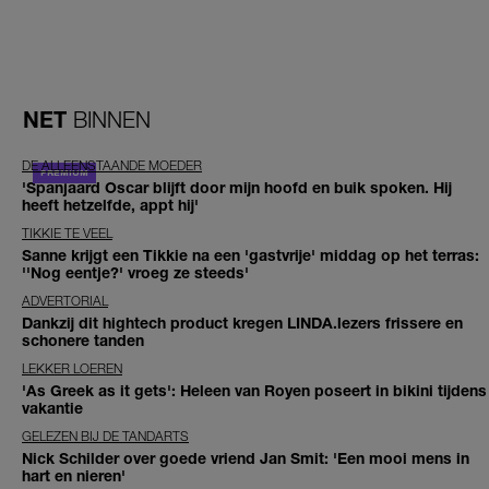
NET
BINNEN
DE ALLEENSTAANDE MOEDER
'Spanjaard Oscar blijft door mijn hoofd en buik spoken. Hij
heeft hetzelfde, appt hij'
TIKKIE TE VEEL
Sanne krijgt een Tikkie na een 'gastvrije' middag op het terras:
''Nog eentje?' vroeg ze steeds'
ADVERTORIAL
Dankzij dit hightech product kregen LINDA.lezers frissere en
schonere tanden
LEKKER LOEREN
'As Greek as it gets': Heleen van Royen poseert in bikini tijdens
vakantie
GELEZEN BIJ DE TANDARTS
Nick Schilder over goede vriend Jan Smit: 'Een mooi mens in
hart en nieren'