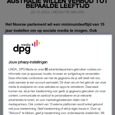
AUSTRALIË WILLEN VERBOD TOT
BEPAALDE LEEFTIJD
25-10-2024
|
REDACTIE NIEUWS
Het Noorse parlement wil een minimumleeftijd van 15
jaar instellen om op sociale media te mogen. Ook
Australië test technologie waarmee de platforms
kunnen worden verboden tot een bepaalde leeftijd,
schrijft
NOS
.
Hoe nuttig is dat?
Jouw privacy-instellingen
LINDA., DPG Media en onze
92
advertentiepartners gebruiken cookies om
informatie over je apparaat, locatie, browser en surfgedrag te verzamelen.
KINDEREN OP SOCIALE MEDIA
Deze informatie combineren we met de gegevens die je zelf deelt met ons,
zoals wanneer je een account aanmaakt. Dit doen we om het gebruik van onze
An sich is het goed om kritisch te zijn op de leeftijd waarop je
media te analyseren en onze websites en apps te verbeteren. Daarnaast
kinderen op sociale media toelaat,
zei media-expert Bert-Jan
kunnen we, als je hier toestemming voor geeft, je gegevens gebruiken om onze
Pleijsier
van Mediawijzer eerder tegen LINDA. “Je kunt wel
content, communicatie en aanbod te personaliseren en je relevante
advertenties te tonen, en voor marketingdoeleinden delen met 4
met de hype mee willen, maar vraag je af of je kind in zijn
mediapartners. Ook content van 13 externe platformen wordt enkel getoond
ontwikkeling daar wel baat bij heeft. Een kind van 10 tot 14
met jouw toestemming. Geef toestemming of stel je eigen keuze in. Door op
"Akkoord" te klikken, geef je toestemming voor onderstaande doeleinden. Wil
jaar is nog volop in ontwikkeling. Ze zijn hun identiteit nog aan