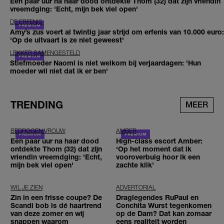
Een paar uur na haar dood ontdekte Thom (32) dat zijn vriendin
vreemdging: 'Echt, mijn bek viel open'
DE ERFENIS
Amy’s zus voert al twintig jaar strijd om erfenis van 10.000 euro:
'Op de uitvaart is ze niet geweest'
LEKKER SAMENGESTELD
Stiefmoeder Naomi is niet welkom bij verjaardagen: 'Hun
moeder wil niet dat ik er ben'
TRENDING
MEER
BEDROGEN VROUW
AMBER
Een paar uur na haar dood
High-class escort Amber:
ontdekte Thom (32) dat zijn
‘Op het moment dat ik
vriendin vreemdging: 'Echt,
vooroverbuig hoor ik een
mijn bek viel open'
zachte klik’
WIL JE ZIEN
ADVERTORIAL
Zin in een frisse coupe? De
Draglegendes RuPaul en
Scandi bob is dé haartrend
Conchita Wurst tegenkomen
van deze zomer en wij
op de Dam? Dat kan zomaar
snappen waarom
eens realiteit worden