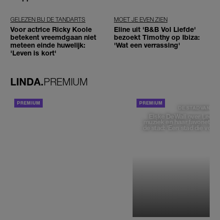
GELEZEN BIJ DE TANDARTS
MOET JE EVEN ZIEN
Voor actrice Ricky Koole
Eline uit 'B&B Vol Liefde'
betekent vreemdgaan niet
bezoekt Timothy op Ibiza:
meteen einde huwelijk:
'Wat een verrassing'
'Leven is kort'
LINDA.
PREMIUM
ACHTERGROND
DE STAD VAN
Elske DeWall over Leeu
muziek en haar favoriete p
de stad: 'Een stad die voelt 