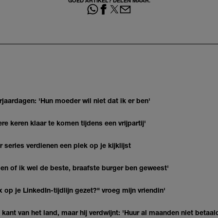
GOED ARTIKEL? DELEN MAAR.
jaardagen: 'Hun moeder wil niet dat ik er ben'
re keren klaar te komen tijdens een vrijpartij'
series verdienen een plek op je kijklijst
agen of ik wel de beste, braafste burger ben geweest'
op je LinkedIn-tijdlijn gezet?" vroeg mijn vriendin'
kant van het land, maar hij verdwijnt: 'Huur al maanden niet betaal