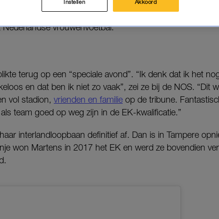
Instellen
Akkoord
s en oud-internationals vormden bovendien een erehaag vo
t Nederlandse vrouwenvoetbal.
likte terug op een “speciale avond”. “Ik denk dat ik het nog
keloos en dat ben ik niet zo vaak”, zei ze bij de NOS. “Dit 
n vol stadion,
vrienden en familie
op de tribune. Fantastisc
 als team goed op weg zijn in de EK-kwalificatie.”
haar interlandloopbaan definitief af. Dan is in Tampere opn
nje won Martens in 2017 het EK en werd ze bovendien ver
d.