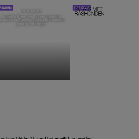
EXPATS MET
STOM!
DE STAD VAN
RASHONDEN
Isabelle Boer deelt haar favoriete
plekken in Zwolle: 'Deze plek houd ik
graag verborgen'
MONIQUE KLEMANN
r haar libido: 'Ik vond het moeilijk te beseffen'