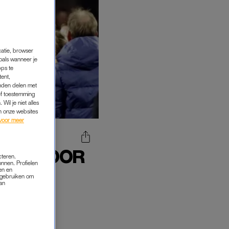
catie, browser
oals wanneer je
pps te
tent,
inden delen met
ef toestemming
Wil je niet alles
an onze websites
voor meer
EID VOOR
cteren.
onnen. Profielen
AM
en en
s gebruiken om
van
n het EK-