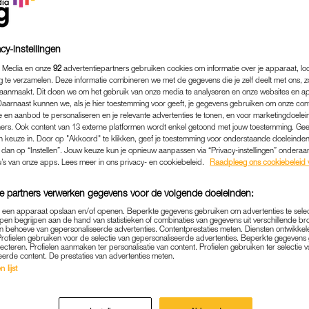
cy-instellingen
 Media en onze
92
advertentiepartners gebruiken cookies om informatie over je apparaat, lo
g te verzamelen. Deze informatie combineren we met de gegevens die je zelf deelt met ons, z
aanmaakt. Dit doen we om het gebruik van onze media te analyseren en onze websites en a
Daarnaast kunnen we, als je hier toestemming voor geeft, je gegevens gebruiken om onze con
 en aanbod te personaliseren en je relevante advertenties te tonen, en voor marketingdoele
ers. Ook content van 13 externe platformen wordt enkel getoond met jouw toestemming. Ge
gen keuze in. Door op "Akkoord" te klikken, geef je toestemming voor onderstaande doeleinden. 
k dan op “Instellen”. Jouw keuze kun je opnieuw aanpassen via “Privacy-instellingen” ondera
u’s van onze apps. Lees meer in ons privacy- en cookiebeleid.
Raadpleeg ons cookiebeleid 
SPORT
|
NIEUWS
e partners verwerken gegevens voor de volgende doeleinden:
 'SPRAKELOOS' NA AFSCH
p een apparaat opslaan en/of openen. Beperkte gegevens gebruiken om advertenties te sele
pen begrijpen aan de hand van statistieken of combinaties van gegevens uit verschillende br
HUISPUBLIEK IN ROTTERD
 behoeve van gepersonaliseerde advertenties. Contentprestaties meten. Diensten ontwikkel
Profielen gebruiken voor de selectie van gepersonaliseerde advertenties. Beperkte gegeven
lecteren. Profielen aanmaken ter personalisatie van content. Profielen gebruiken ter selectie 
01-06-2024
|
JUJUBE ZEGUERS
eerde content. De prestaties van advertenties meten.
 lijst
bij haar afscheid voor het thuispubliek na afloop va
t Finland (1-0-winst) een daverend applaus.