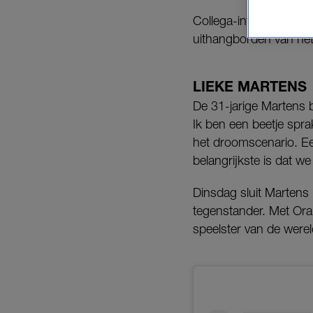
Collega-international
uithangborden van he
LIEKE MARTENS
De 31-jarige Martens b
Ik ben een beetje spra
het droomscenario. Ee
belangrijkste is dat we
Dinsdag sluit Martens 
tegenstander. Met Ora
speelster van de werel