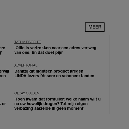
MEER
TATUM DAGELET
ere
'Ollie is vertrokken naar een adres ver weg
j'
van ons. En dat doet pijn’
ADVERTORIAL
erwijl
Dankzij dit hightech product kregen
nen
LINDA.lezers frissere en schonere tanden
OLCAY GULSEN
'Toen kwam dat formulier: welke naam wilt u
k er
na uw huwelijk dragen? Tot mijn eigen
verbazing aarzelde ik geen moment'