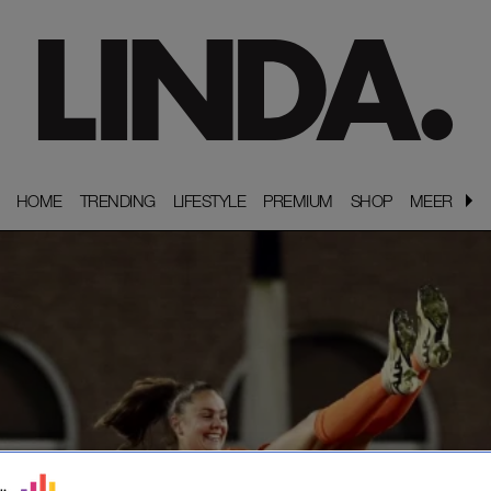
HOME
HOME
TRENDING
TRENDING
LIFESTYLE
LIFESTYLE
PREMIUM
PREMIUM
SHOP
SHOP
MEER
MEER