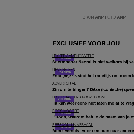
BRON
ANP
FOTO
ANP
EXCLUSIEF VOOR JOU
LEKKER SAMENGESTELD
Stiefmoeder Naomi is niet welkom bij ver
LIEVE HELEEN
Fred (55): 'Ik vind het moeilijk om meerde
ADVERTORIAL
Zin om te bingen? Déze (iconische) queer 
FLOOR BAKHUYS ROOZEBOOM
'Ik kan weer eens niet laten me af te vr
ROOS MOGGRÉ
'"Roos, waarom heb je de naam van je ex 
PERSOONLIJK VERHAAL
Merel verhuist voor een man naar andere 