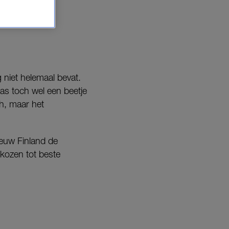
or een van de
 niet helemaal bevat.
was toch wel een beetje
h, maar het
ieuw Finland de
kozen tot beste