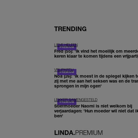
TRENDING
LIEVE HELEEN
Fred (55): 'Ik vind het moeilijk om meerd
keren klaar te komen tijdens een vrijparti
VRIJPARTIJ
Noa (26): 'Ik moest in de spiegel kijken t
zij met me aan het seksen was en de tra
sprongen in mijn ogen'
LEKKER SAMENGESTELD
Stiefmoeder Naomi is niet welkom bij
verjaardagen: 'Hun moeder wil niet dat i
ben'
LINDA.
PREMIUM