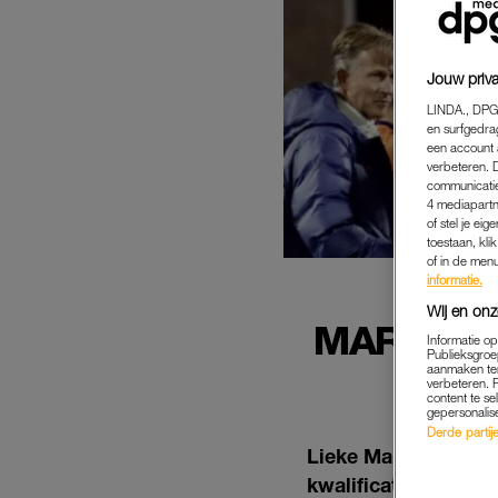
Jouw priva
LINDA., DPG
en surfgedra
een account 
verbeteren. 
communicatie
4 mediapartn
of stel je ei
toestaan, kli
of in de men
informatie.
Wij en onz
MARTENS
Informatie o
Publieksgroe
T
aanmaken ten
verbeteren. 
content te se
gepersonalis
Derde partijen
Lieke Martens kreeg 
kwalificatieduel me