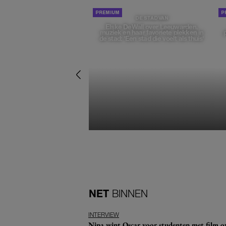
DE STAD VAN
Elske DeWall over Leeuwarden,
muziek en haar favoriete plekken in
de stad: 'Een stad die voelt als thuis'
NET
BINNEN
INTERVIEW
Nina wint Oscar voor studenten met film ove