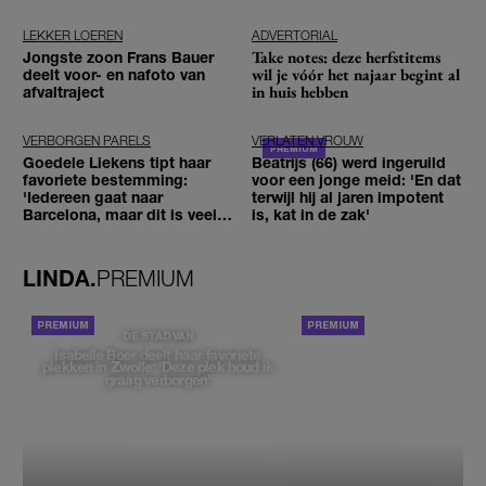
niks meer van'
LEKKER LOEREN
ADVERTORIAL
Take notes: deze herfstitems
Jongste zoon Frans Bauer
wil je vóór het najaar begint al
deelt voor- en nafoto van
in huis hebben
afvaltraject
VERBORGEN PARELS
VERLATEN VROUW
Goedele Liekens tipt haar
Beatrijs (66) werd ingeruild
favoriete bestemming:
voor een jonge meid: 'En dat
'Iedereen gaat naar
terwijl hij al jaren impotent
Barcelona, maar dit is veel
is, kat in de zak'
leuker'
LINDA.
PREMIUM
PORTRETTEN
DE STAD VAN
Isabelle Boer deelt haar favoriete
plekken in Zwolle: 'Deze plek houd ik
graag verborgen'