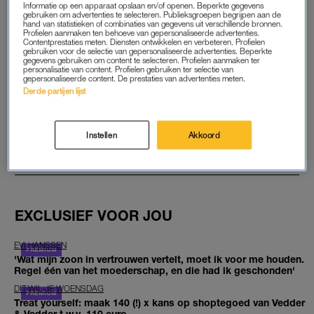
Informatie op een apparaat opslaan en/of openen. Beperkte gegevens
gebruiken om advertenties te selecteren. Publieksgroepen begrijpen aan de
START GRATIS MAAND
hand van statistieken of combinaties van gegevens uit verschillende bronnen.
Profielen aanmaken ten behoeve van gepersonaliseerde advertenties.
Contentprestaties meten. Diensten ontwikkelen en verbeteren. Profielen
Daarna €5,95 per maand
gebruiken voor de selectie van gepersonaliseerde advertenties. Beperkte
gegevens gebruiken om content te selecteren. Profielen aanmaken ter
personalisatie van content. Profielen gebruiken ter selectie van
Al abonnee? Log in
gepersonaliseerde content. De prestaties van advertenties meten.
Derde partijen lijst
Instellen
Akkoord
GOED ARTIKEL? DELEN MAAR.
EXCLUSIEF VOOR JOU
EVI HANSSEN
'Wat mijn zoon in vertrouwen vertelt, moet ik voor me houden.
Regel één van het moederschap, en die had ik geschonden'
DIT-WIL-JE WOENSDAG
Treat yourself: maak 140 (!) x kans op shoptegoed van Vedder
& Vedder t.w.v. 110 euro