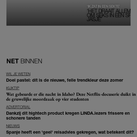
‘IK ZAT IN EEN SEKTE’
‘HET DRAAIT ALLEMAA
OM SEKS IN EEN SPIRI
JASJE’
NET
BINNEN
WIL JE WETEN
Doei pastel: dít is de nieuwe, felle trendkleur deze zomer
KIJKTIP
Wat gebeurde er die nacht in Idaho? Deze Netflix-docuserie duikt in
de gruwelijke moordzaak op vier studenten
ADVERTORIAL
Dankzij dit hightech product kregen LINDA.lezers frissere en
schonere tanden
NIEUWS
Spanje heeft een 'geel' reisadvies gekregen, wat betekent dit?