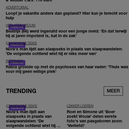
ADVERTORIAL
Loopt je vakantie anders dan gepland? Hier kun je terecht voor
hulp
VERLATEN VROUW
Beatrijs (66) werd ingeruild voor een jonge meid: 'En dat terwijl
hij al jaren impotent is, kat in de zak'
(ON)GEWONE SEKS
Nora's man lijdt aan slaapseks in plaats van slaapwandelen:
'De volgende ochtend wist hij er niks meer van'
INTERVIEW
Rabia groeide op met de psychoses van haar vader: 'Thuis was
voor mij geen veilige plek'
TRENDING
MEER
(ON)GEWONE SEKS
LEKKER LOEREN
Nora's man lijdt aan
Roel en Simone uit 'Boer
slaapseks in plaats van
zoekt Vrouw' delen eerste
slaapwandelen: 'De
foto's van pasgeboren zoon:
volgende ochtend wist hij er
'Verliefd!'