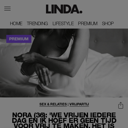
HOME
HOME
TRENDING
TRENDING
LIFESTYLE
LIFESTYLE
PREMIUM
PREMIUM
SHOP
SHOP
SEX & RELATIES
|
VRIJPARTIJ
NORA (36): 'WE VRIJEN IEDERE
DAG EN IK HOEF ER GEEN TIJD
VOOR VRIJ TE MAKEN, HET IS