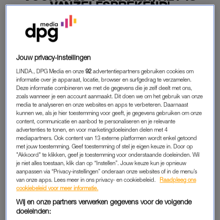
VANZELFSPREKEND'
03-07-2026
|
CORINE KOOLE
PREMIUM
Jouw privacy-instellingen
LEES VERDER MET
LINDA., DPG Media en onze
92
advertentiepartners gebruiken cookies om
informatie over je apparaat, locatie, browser en surfgedrag te verzamelen.
PREMIUM
Deze informatie combineren we met de gegevens die je zelf deelt met ons,
zoals wanneer je een account aanmaakt. Dit doen we om het gebruik van onze
media te analyseren en onze websites en apps te verbeteren. Daarnaast
kunnen we, als je hier toestemming voor geeft, je gegevens gebruiken om onze
Krijg onbeperkt toegang tot alle
content, communicatie en aanbod te personaliseren en je relevante
artikelen
advertenties te tonen, en voor marketingdoeleinden delen met 4
mediapartners. Ook content van 13 externe platformen wordt enkel getoond
met jouw toestemming. Geef toestemming of stel je eigen keuze in. Door op
Lees LINDA.magazine online
"Akkoord" te klikken, geef je toestemming voor onderstaande doeleinden. Wil
je niet alles toestaan, klik dan op “Instellen”. Jouw keuze kun je opnieuw
Geniet van te gekke winacties en
aanpassen via “Privacy-instellingen” onderaan onze websites of in de menu’s
van onze apps. Lees meer in ons privacy- en cookiebeleid.
Raadpleeg ons
lekkere puzzels
cookiebeleid voor meer informatie.
Maandelijks opzegbaar
Wij en onze partners verwerken gegevens voor de volgende
doeleinden: