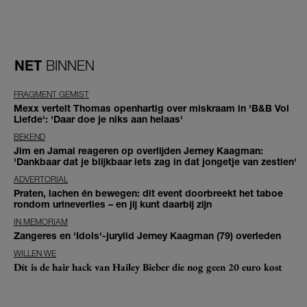
NET
BINNEN
FRAGMENT GEMIST
Mexx vertelt Thomas openhartig over miskraam in 'B&B Vol
Liefde': 'Daar doe je niks aan helaas'
BEKEND
Jim en Jamai reageren op overlijden Jerney Kaagman:
'Dankbaar dat je blijkbaar iets zag in dat jongetje van zestien'
ADVERTORIAL
Praten, lachen én bewegen: dit event doorbreekt het taboe
rondom urineverlies – en jij kunt daarbij zijn
IN MEMORIAM
Zangeres en 'Idols'-jurylid Jerney Kaagman (79) overleden
WILLEN WE
Dít is de hair hack van Hailey Bieber die nog geen 20 euro kost