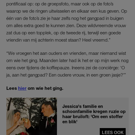
pontificaal op: op de groepsfoto, maar ook op de foto’s
waarop we de ringen uitwisselen en elkaar een kus geven. Op
één van de foto’s zie je haar zelfs nog het gangpad in buigen
om alles extra goed te kunnen zien. Deze wildvreemde vrouw
zat dus op een topplek, op de tweede rij, terwijl een goede
vriendin van mij achterin moest staan? Heel vreemd.”
“We vroegen het aan ouders en vrienden, maar niemand wist
om wie het ging. Maanden later had ik het er op mijn werk nog
eens over tijdens de koffiepauze. Ineens zei de conciërge: ‘O
ja, aan het gangpad? Een oudere vrouw, in een groen jasje?'”
Lees
hier
om wie het ging.
Jessica's familie en
schoonfamilie kregen ruzie op
haar bruiloft: 'Om een stoffer
en blik'
LEES OOK