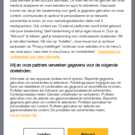
zoals wanneer je een account aanmaakt. Dit doen we om het gebruik van onze
wij twee en de fotograaf wisten ervan af. De bruiloft vond
media te analyseren en onze websites en apps te verbeteren. Daarnaast
kunnen we, als je hier toestemming voor geeft, je gegevens gebruiken om onze
plaats op het stadhuis van Dordrecht, een mooi, statig
content, communicatie en aanbod te personaliseren en je relevante
gebouw. Het idee met de uil paste daar helemaal bij.”
advertenties te tonen, en voor marketingdoeleinden delen met 4
mediapartners. Ook content van 13 externe platformen wordt enkel getoond
met jouw toestemming. Geef toestemming of stel je eigen keuze in. Door op
“De uilenverzorger opperde nog om voor de zekerheid
"Akkoord" te klikken, geef je toestemming voor onderstaande doeleinden. Wil
dummy-ringen aan de poten van de uil te binden: “Het gaat
je niet alles toestaan, klik dan op “Instellen”. Jouw keuze kun je opnieuw
aanpassen via “Privacy-instellingen” onderaan onze websites of in de menu’s
meestal wel goed, maar het blijft toch een dier, he.” Esther en
van onze apps. Lees meer in ons privacy- en cookiebeleid.
Raadpleeg ons
ik vonden dat onzin. Als je zo’n uil regelt, moet hij ook meteen
cookiebeleid voor meer informatie.
de echte trouwringen komen brengen, anders is het een
Wij en onze partners verwerken gegevens voor de volgende
enorme anti-climax. Achteraf snap ik wel dat ze ons
doeleinden:
waarschuwde.”
Informatie op een apparaat opslaan en/of openen. Beperkte gegevens
gebruiken om advertenties te selecteren. Publieksgroepen begrijpen aan de
hand van statistieken of combinaties van gegevens uit verschillende bronnen.
“Flash forward: we stonden klaar op die trap, Richard met de
Profielen aanmaken ten behoeve van gepersonaliseerde advertenties.
Contentprestaties meten. Diensten ontwikkelen en verbeteren. Profielen
leren handschoen aan. De uil werd losgelaten en meteen
gebruiken voor de selectie van gepersonaliseerde advertenties. Beperkte
gegevens gebruiken om content te selecteren. Profielen aanmaken ter
teruggefloten, zodat hij een mooie aanvliegroute heeft. Hij
personalisatie van content. Profielen gebruiken ter selectie van
gepersonaliseerde content. De prestaties van advertenties meten.
kwam netjes in een rechte lijn aanvliegen, maar draaide ineens
Derde partijen lijst
met een scherpe bocht weg. Waarschijnlijk schrok hij van de
heliumballonnen bij het stadhuis. Hij wisselde van koers,
maakte vaart en de verwonderde ‘aaah’s van de gasten
Instellen
Akkoord