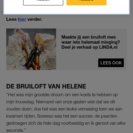
maakten ineens plaats voor luide ‘ooooh’s…”
Lees
hier
verder.
Maakte jij een bruiloft mee
waar iets helemaal misging?
Deel je verhaal op LINDA.nl
LEES OOK
DE BRUILOFT VAN HELENE
“Het was mijn grootste droom om een koets te hebben op
mijn trouwdag. Niemand van onze gasten wist dat we dit
zouden doen, dus het was een leuke verrassing toen we aan
kwamen rijden. Sowieso was het een succes: de paarden
gedroegen zich de hele dag voorbeeldig en ik genoot van elke
seconde.”