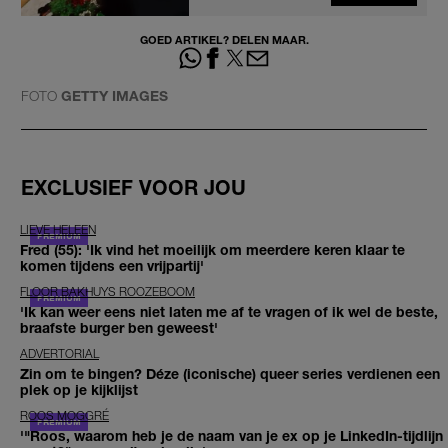
GOED ARTIKEL? DELEN MAAR.
FOTO
GETTY IMAGES
EXCLUSIEF VOOR JOU
LIEVE HELEEN
Fred (55): 'Ik vind het moeilijk om meerdere keren klaar te
komen tijdens een vrijpartij'
FLOOR BAKHUYS ROOZEBOOM
'Ik kan weer eens niet laten me af te vragen of ik wel de beste,
braafste burger ben geweest'
ADVERTORIAL
Zin om te bingen? Déze (iconische) queer series verdienen een
plek op je kijklijst
ROOS MOGGRÉ
'"Roos, waarom heb je de naam van je ex op je LinkedIn-tijdlijn