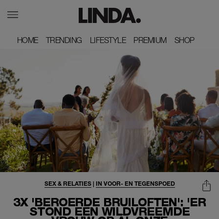
HOME
HOME
TRENDING
TRENDING
LIFESTYLE
LIFESTYLE
PREMIUM
PREMIUM
SHOP
SHOP
SEX & RELATIES
|
IN VOOR- EN TEGENSPOED
3X 'BEROERDE BRUILOFTEN': 'ER
STOND EEN WILDVREEMDE