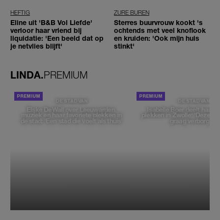
HEFTIG
ZURE BUREN
Eline uit 'B&B Vol Liefde'
Sterres buurvrouw kookt 's
verloor haar vriend bij
ochtends met veel knoflook
liquidatie: 'Een beeld dat op
en kruiden: 'Ook mijn huis
je netvlies blijft'
stinkt'
LINDA.
PREMIUM
DE STAD VAN
DE STAD VAN
Elske DeWall over Leeuwarden,
Isabelle Boer deelt haar f
muziek en haar favoriete plekken in
plekken in Zwolle: 'Deze pl
de stad: 'Een stad die voelt als thuis'
graag verborgen'