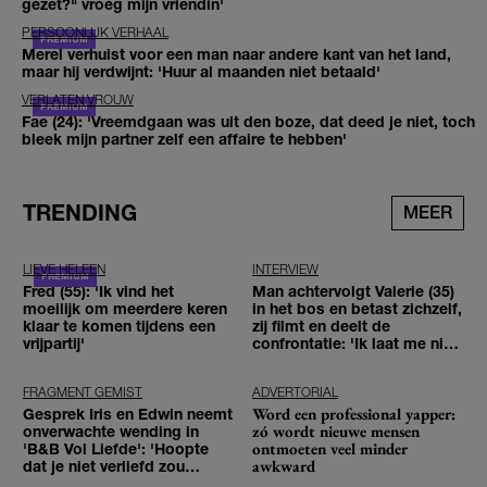
gezet?" vroeg mijn vriendin'
PERSOONLIJK VERHAAL
Merel verhuist voor een man naar andere kant van het land,
maar hij verdwijnt: 'Huur al maanden niet betaald'
VERLATEN VROUW
Fae (24): 'Vreemdgaan was uit den boze, dat deed je niet, toch
bleek mijn partner zelf een affaire te hebben'
TRENDING
MEER
LIEVE HELEEN
INTERVIEW
Fred (55): 'Ik vind het
Man achtervolgt Valerie (35)
moeilijk om meerdere keren
in het bos en betast zichzelf,
klaar te komen tijdens een
zij filmt en deelt de
vrijpartij'
confrontatie: 'Ik laat me niet
tegenhouden'
FRAGMENT GEMIST
ADVERTORIAL
Word een professional yapper:
Gesprek Iris en Edwin neemt
zó wordt nieuwe mensen
onverwachte wending in
ontmoeten veel minder
'B&B Vol Liefde': 'Hoopte
awkward
dat je niet verliefd zou
worden'