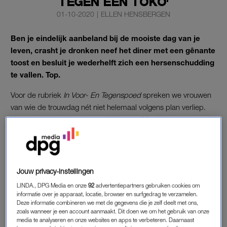
TEGEN EEN TOKO'
01-10-2020
|
ELLEN HENSBERGEN
Ben je eindelijk aanbeland bij de mooiste dag van je
leven, crasht je dronken neef het diner met een gênante
toost en besluit je wederhelft zich een hersenschudding
te vallen. Top.
Voor de rubriek
In Voor- En Tegenspoed
spreken we vrouwen
van wie de trouwdag nét niet helemaal volgens plan verliep.
Vandaag de beurt aan Laura Walraven (30), die vertelt over de
huwelijksdag van haar vriendin Esther.
Trouwdatum
05-08-2011
Jouw privacy-instellingen
LINDA., DPG Media en onze
92
advertentiepartners gebruiken cookies om
informatie over je apparaat, locatie, browser en surfgedrag te verzamelen.
VERRASSING
Deze informatie combineren we met de gegevens die je zelf deelt met ons,
zoals wanneer je een account aanmaakt. Dit doen we om het gebruik van onze
“De uil was Esthers idee, ze wilde Richard verrassen met iets
media te analyseren en onze websites en apps te verbeteren. Daarnaast
extra’s op hun trouwdag. Ze is vrij avontuurlijk ingesteld en