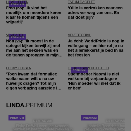
LIEVE HELEEN
TATUM DAGELET
Fred (55): 'Ik vind het
'Ollie is vertrokken naar een
moeilijk om meerdere keren
adres ver weg van ons. En
klaar te komen tijdens een
dat doet pijn’
vrijpartij'
VRIJPARTIJ
ADVERTORIAL
Noa (26): 'Ik moest in de
Ja écht: WorldPride is nog in
spiegel kijken terwijl zij met
volle gang – en hier rol je nu
me aan het seksen was en
het allerlekkerst je bed in na
de tranen sprongen in mijn
het feesten
ogen'
OLCAY GULSEN
LEKKER SAMENGESTELD
'Toen kwam dat formulier:
Stiefmoeder Naomi is niet
welke naam wilt u na uw
welkom bij verjaardagen:
huwelijk dragen? Tot mijn
'Hun moeder wil niet dat ik
eigen verbazing aarzelde ik
er ben'
geen moment'
LINDA.
PREMIUM
DE STAD VAN
DE STAD VAN
Elske DeWall over Leeuwarden,
Isabelle Boer deelt haar f
muziek en haar favoriete plekken in
plekken in Zwolle: 'Deze pl