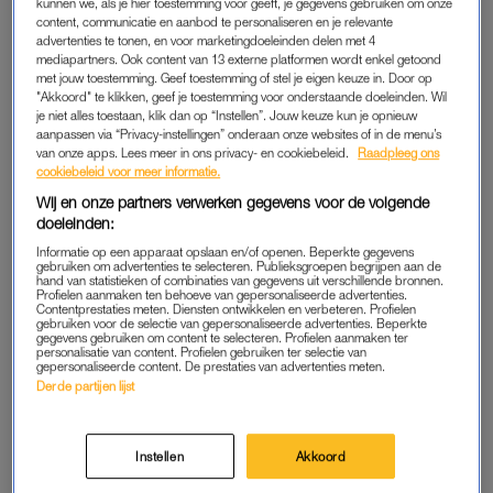
kunnen we, als je hier toestemming voor geeft, je gegevens gebruiken om onze
wilde de dag iets minder formeel maken. We zouden de
content, communicatie en aanbod te personaliseren en je relevante
advertenties te tonen, en voor marketingdoeleinden delen met 4
bruidsmeisjes ineens zo’n grote leren handschoen laten
mediapartners. Ook content van 13 externe platformen wordt enkel getoond
brengen in plaats van de trouwringen. Alleen wij twee en de
met jouw toestemming. Geef toestemming of stel je eigen keuze in. Door op
"Akkoord" te klikken, geef je toestemming voor onderstaande doeleinden. Wil
fotograaf wisten er vanaf. De bruiloft vond plaats op het
je niet alles toestaan, klik dan op “Instellen”. Jouw keuze kun je opnieuw
stadhuis van Dordrecht, een mooi, statig gebouw. Het idee
aanpassen via “Privacy-instellingen” onderaan onze websites of in de menu’s
met de uil paste daar helemaal bij.
van onze apps. Lees meer in ons privacy- en cookiebeleid.
Raadpleeg ons
cookiebeleid voor meer informatie.
De uilenverzorger opperde nog om voor de zekerheid
Wij en onze partners verwerken gegevens voor de volgende
doeleinden:
dummy-ringen aan de poten van de uil te binden: “Het gaat
Informatie op een apparaat opslaan en/of openen. Beperkte gegevens
meestal wel goed, maar het blijft toch een dier, he”. Maar
gebruiken om advertenties te selecteren. Publieksgroepen begrijpen aan de
Esther en ik vonden dat onzin. Als je zo’n uil regelt, moet hij
hand van statistieken of combinaties van gegevens uit verschillende bronnen.
Profielen aanmaken ten behoeve van gepersonaliseerde advertenties.
ook meteen de echte trouwringen komen brengen, anders is
Contentprestaties meten. Diensten ontwikkelen en verbeteren. Profielen
gebruiken voor de selectie van gepersonaliseerde advertenties. Beperkte
het een enorme anti-climax. Achteraf snap ik wel dat ze ons
gegevens gebruiken om content te selecteren. Profielen aanmaken ter
personalisatie van content. Profielen gebruiken ter selectie van
waarschuwde.”
gepersonaliseerde content. De prestaties van advertenties meten.
Derde partijen lijst
DE DAG
Instellen
Akkoord
“Flash forward: we stonden klaar op die trap, Richard met de
leren handschoen aan. De uil werd losgelaten en meteen