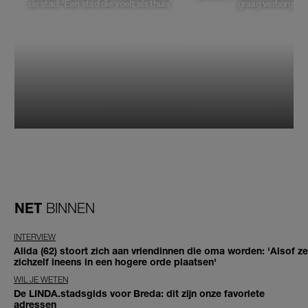
de stad: 'Een stad die voelt als thuis'
graag verborgen'
NET
BINNEN
INTERVIEW
Alida (62) stoort zich aan vriendinnen die oma worden: 'Alsof ze
zichzelf ineens in een hogere orde plaatsen'
WIL JE WETEN
De LINDA.stadsgids voor Breda: dit zijn onze favoriete
adressen