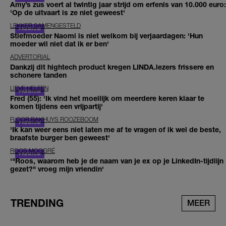
Amy’s zus voert al twintig jaar strijd om erfenis van 10.000 euro:
'Op de uitvaart is ze niet geweest'
LEKKER SAMENGESTELD
Stiefmoeder Naomi is niet welkom bij verjaardagen: 'Hun
moeder wil niet dat ik er ben'
ADVERTORIAL
Dankzij dit hightech product kregen LINDA.lezers frissere en
schonere tanden
LIEVE HELEEN
Fred (55): 'Ik vind het moeilijk om meerdere keren klaar te
komen tijdens een vrijpartij'
FLOOR BAKHUYS ROOZEBOOM
'Ik kan weer eens niet laten me af te vragen of ik wel de beste,
braafste burger ben geweest'
ROOS MOGGRÉ
'"Roos, waarom heb je de naam van je ex op je LinkedIn-tijdlijn
gezet?" vroeg mijn vriendin'
TRENDING
MEER