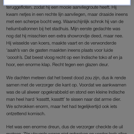
teruggefloten, zodat hij een mooie aanvliegroute heeft. Hij
kwam netjes in een rechte lijn aanvliegen, maar draaide ineens
met een scherpe bocht weg. Waarschijnlijk schrok hij van de
heliumballonnen bij het stadhuis. Mijn eerste gedachte was
nog dat hij misschien een extra showrondje deed, maar nee.
Hij wisselde van koers, maakte vaart en de verwonderde
‘aaah’s van de gasten maakten ineens plaats voor luide
‘ooooh’s. Dat beest vloog recht op een Indische toko af en ja
hoor, een enorme klap. Recht tegen een glazen deur.
We dachten meteen dat het beest dood zou zijn, dus ik rende
samen met de verzorger die kant op. Voordat we aankwamen
was de uil alweer opgekrabbeld en stond een kleine Indische
man heel hard ‘ksssttt, ksssttt’ te sissen naar dat arme dier.
We schrokken enorm, maar het had tegelijkertijd ook iets
ontzettend komisch.
Het was een enorme dreun, dus de verzorger checkte de uil
meteen. Zijn vleugels waren niet gebroken en verder leek alles