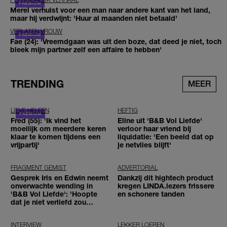
Merel verhuist voor een man naar andere kant van het land,
maar hij verdwijnt: 'Huur al maanden niet betaald'
VERLATEN VROUW
Fae (24): 'Vreemdgaan was uit den boze, dat deed je niet, toch
bleek mijn partner zelf een affaire te hebben'
TRENDING
MEER
LIEVE HELEEN
HEFTIG
Fred (55): 'Ik vind het
Eline uit 'B&B Vol Liefde'
moeilijk om meerdere keren
verloor haar vriend bij
klaar te komen tijdens een
liquidatie: 'Een beeld dat op
vrijpartij'
je netvlies blijft'
FRAGMENT GEMIST
ADVERTORIAL
Gesprek Iris en Edwin neemt
Dankzij dit hightech product
onverwachte wending in
kregen LINDA.lezers frissere
'B&B Vol Liefde': 'Hoopte
en schonere tanden
dat je niet verliefd zou
worden'
INTERVIEW
LEKKER LOEREN