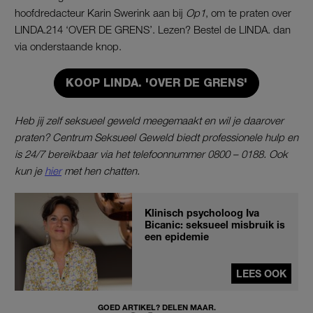
hoofdredacteur Karin Swerink aan bij
Op1
, om te praten over
LINDA.214 ‘OVER DE GRENS’. Lezen? Bestel de LINDA. dan
via onderstaande knop.
KOOP LINDA. 'OVER DE GRENS'
Heb jij zelf seksueel geweld meegemaakt en wil je daarover
praten? Centrum Seksueel Geweld biedt professionele hulp en
is 24/7 bereikbaar via het telefoonnummer 0800 – 0188. Ook
kun je
hier
met hen chatten.
Klinisch psycholoog Iva
Bicanic: seksueel misbruik is
een epidemie
LEES OOK
GOED ARTIKEL? DELEN MAAR.