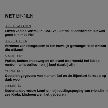
NET
BINNEN
BEETJE BIJBLIJVEN
Edwin voelde vertrek in 'B&B Vol Liefde' al aankomen: 'Er was
geen klik met Iris'
LEKKER LOEREN
Veronica van Hoogdalem is ten huwelijk gevraagd: 'Een droom
die uitkomt'
ADVERTORIAL
Praten, lachen én bewegen: dit event doorbreekt het taboe
rondom urineverlies – en jij kunt daarbij zijn
MEEN JE NIET
Gestolen gegevens van klanten Bol en de Bijenkorf te koop op
dark web
VERDRIETIG
Nederlandse vrouw komt om bij reddingspoging van vriendin in
zee Kreta, kinderen zien het gebeuren