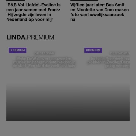
'B&B Vol Liefde'-Eveline is
Vijftien jaar later: Bas Smit
een jaar samen met Frank:
en Nicolette van Dam maken
'Hij zegde zijn leven in
foto van huwelijksaanzoek
Nederland op voor mij'
na
LINDA.
PREMIUM
DE STAD VAN
DE STAD VAN
Elske DeWall over Leeuwarden,
Isabelle Boer deelt haar f
muziek en haar favoriete plekken in
plekken in Zwolle: 'Deze pl
de stad: 'Een stad die voelt als thuis'
graag verborgen'