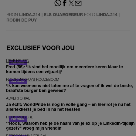
BRON
LINDA.214 | ELS QUAEGEBEUR
FOTO
LINDA.214 |
ROBIN DE PUY
EXCLUSIEF VOOR JOU
LIEVE HELEEN
Fred (55): 'Ik vind het moeilijk om meerdere keren klaar te
komen tijdens een vrijpartij'
FLOOR BAKHUYS ROOZEBOOM
'Ik kan weer eens niet laten me af te vragen of ik wel de beste,
braafste burger ben geweest'
ADVERTORIAL
Ja écht: WorldPride is nog in volle gang – en hier rol je nu het
allerlekkerst je bed in na het feesten
ROOS MOGGRÉ
'"Roos, waarom heb je de naam van je ex op je LinkedIn-tijdlijn
gezet?" vroeg mijn vriendin'
PERSOONLIJK VERHAAL