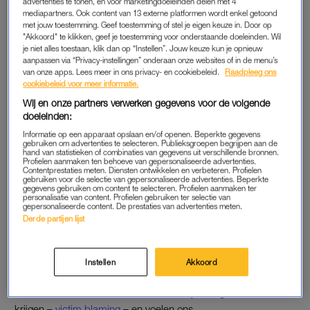
advertenties te tonen, en voor marketingdoeleinden delen met 4
‘klein’ gebeurt als seksueel misbruik uitkomt. Je hebt altijd
mediapartners. Ook content van 13 externe platformen wordt enkel getoond
met jouw toestemming. Geef toestemming of stel je eigen keuze in. Door op
believers en non-believers én polarisatie. Niemand was erbij,
"Akkoord" te klikken, geef je toestemming voor onderstaande doeleinden. Wil
maar iedereen weet hoe het zit en heeft een mening.
je niet alles toestaan, klik dan op “Instellen”. Jouw keuze kun je opnieuw
aanpassen via “Privacy-instellingen” onderaan onze websites of in de menu’s
van onze apps. Lees meer in ons privacy- en cookiebeleid.
Raadpleeg ons
We schreeuwen allemaal even moord en brand, en nu? Het
cookiebeleid voor meer informatie.
staat alweer op de
back burner
. Dat was ook gebeurd zonder
Wij en onze partners verwerken gegevens voor de volgende
oorlog in Oekraïne.”
doeleinden:
Informatie op een apparaat opslaan en/of openen. Beperkte gegevens
gebruiken om advertenties te selecteren. Publieksgroepen begrijpen aan de
hand van statistieken of combinaties van gegevens uit verschillende bronnen.
MAAK HET BESPREEKBAAR
Profielen aanmaken ten behoeve van gepersonaliseerde advertenties.
Contentprestaties meten. Diensten ontwikkelen en verbeteren. Profielen
“Ik voorspelde meteen na de ophef: mensen willen weer rustig
gebruiken voor de selectie van gepersonaliseerde advertenties. Beperkte
gegevens gebruiken om content te selecteren. Profielen aanmaken ter
verder slapen. Degenen die het overkomt, de plegers en de
personalisatie van content. Profielen gebruiken ter selectie van
gepersonaliseerde content. De prestaties van advertenties meten.
rest, wij dus: we werken allemaal mee aan die collectieve
Derde partijen lijst
ontkenning”, vervolgt Bicanic. “Er zijn maar weinig vrouwen en
meisjes die denken: wat een klootzak, het is zijn schuld.
Negen van de tien slachtoffers denken: wat heb ik gedaan
Instellen
Akkoord
waardoor die ander het idee kreeg dat hij dit kon maken?
Daarom vertellen we het ook niet. We zijn bang de schuld te
krijgen –
victim blaming
– en voelen ons