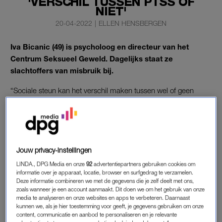
'VERSCHIL TUSSEN PTSS OF
NIET'
20-04-2022
|
ELLEN HENSBERGEN
Iva Bicanic (49) is psycholoog en directeur van het
Centrum Seksueel Geweld. Dagelijks staat ze
slachtoffers van misbruik bij.
“Sociale steun kan het verschil maken tussen wel of geen
PTSS”, vertelt ze in LINDA. ‘OVER DE GRENS’ aan journalist
Els Quaegebeur.
‘THE VOICE OF HOLLAND’
Jouw privacy-instellingen
Wat was uw reactie op de
BOOS
-aflevering over
LINDA., DPG Media en onze
92
advertentiepartners gebruiken cookies om
machtsmisbruik bij
The Voice of Holland
?
informatie over je apparaat, locatie, browser en surfgedrag te verzamelen.
Deze informatie combineren we met de gegevens die je zelf deelt met ons,
“Ik herinner me vooral mijn verbazing over de manier waarop
zoals wanneer je een account aanmaakt. Dit doen we om het gebruik van onze
we er vervolgens mee omgingen; het onvermogen rustig te
media te analyseren en onze websites en apps te verbeteren. Daarnaast
kunnen we, als je hier toestemming voor geeft, je gegevens gebruiken om onze
blijven en de zaak over te laten aan de partijen die daar
content, communicatie en aanbod te personaliseren en je relevante
beroepsmatig over gaan. Ik zag hier in het groot wat ook in het