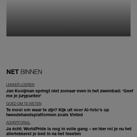
NET
BINNEN
LEKKER LOEREN
Jan Kooijman springt niet zomaar even in het zwembad: 'Geef
me je jurypunten'
GOED OM TE WETEN
Te mooi om waar te zijn? Kijk uit voor AI-foto's op
tweedehandsplatformen zoals Vinted
ADVERTORIAL
Ja écht: WorldPride is nog in volle gang – en hier rol je nu het
allerlekkerst je bed in na het feesten