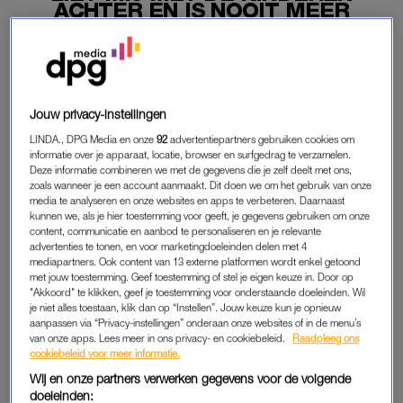
ACHTER EN IS NOOIT MEER
TERUGGEKOMEN'
10-05-2026
|
CORINE KOOLE
PREMIUM
Jouw privacy-instellingen
LEES VERDER MET
LINDA., DPG Media en onze
92
advertentiepartners gebruiken cookies om
informatie over je apparaat, locatie, browser en surfgedrag te verzamelen.
Deze informatie combineren we met de gegevens die je zelf deelt met ons,
PREMIUM
zoals wanneer je een account aanmaakt. Dit doen we om het gebruik van onze
media te analyseren en onze websites en apps te verbeteren. Daarnaast
kunnen we, als je hier toestemming voor geeft, je gegevens gebruiken om onze
content, communicatie en aanbod te personaliseren en je relevante
Krijg onbeperkt toegang tot alle
advertenties te tonen, en voor marketingdoeleinden delen met 4
artikelen
mediapartners. Ook content van 13 externe platformen wordt enkel getoond
met jouw toestemming. Geef toestemming of stel je eigen keuze in. Door op
Lees LINDA.magazine online
"Akkoord" te klikken, geef je toestemming voor onderstaande doeleinden. Wil
je niet alles toestaan, klik dan op “Instellen”. Jouw keuze kun je opnieuw
aanpassen via “Privacy-instellingen” onderaan onze websites of in de menu’s
Geniet van te gekke winacties en
van onze apps. Lees meer in ons privacy- en cookiebeleid.
Raadpleeg ons
lekkere puzzels
cookiebeleid voor meer informatie.
Wij en onze partners verwerken gegevens voor de volgende
Maandelijks opzegbaar
doeleinden: