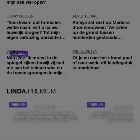
mijn bek viel open'
OLCAY GULSEN
ADVERTORIAL
'Toen kwam dat formulier:
Amaya zat vast op Madeira
welke naam wilt u na uw
door noodweer: 'We zaten
huwelijk dragen? Tot mijn
op de grond tussen
eigen verbazing aarzelde ik
honderden gestrande
geen moment'
reizigers'
VRIJPARTIJ
WIL JE WETEN
Noa (26): 'Ik moest in de
Of je nu naar het strand gaat
spiegel kijken terwijl zij met
of naar werk: dit kledingstuk
me aan het seksen was en
is onmisbaar
de tranen sprongen in mijn
ogen'
LINDA.
PREMIUM
DE STAD VAN
DE STAD VAN
Elske DeWall over Leeuwarden,
Isabelle Boer deelt haar f
muziek en haar favoriete plekken in
plekken in Zwolle: 'Deze pl
de stad: 'Een stad die voelt als thuis'
graag verborgen'