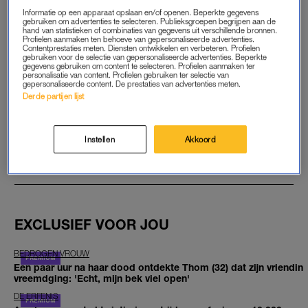
Informatie op een apparaat opslaan en/of openen. Beperkte gegevens
gebruiken om advertenties te selecteren. Publieksgroepen begrijpen aan de
hand van statistieken of combinaties van gegevens uit verschillende bronnen.
START GRATIS MAAND
Profielen aanmaken ten behoeve van gepersonaliseerde advertenties.
Contentprestaties meten. Diensten ontwikkelen en verbeteren. Profielen
gebruiken voor de selectie van gepersonaliseerde advertenties. Beperkte
Daarna €5,95 per maand
gegevens gebruiken om content te selecteren. Profielen aanmaken ter
personalisatie van content. Profielen gebruiken ter selectie van
gepersonaliseerde content. De prestaties van advertenties meten.
Al abonnee? Log in
Derde partijen lijst
Instellen
Akkoord
GOED ARTIKEL? DELEN MAAR.
EXCLUSIEF VOOR JOU
BEDROGEN VROUW
Een paar uur na haar dood ontdekte Thom (32) dat zijn vriendin
vreemdging: 'Echt, mijn bek viel open'
DE ERFENIS