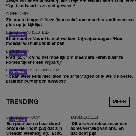
Amy’s zus voert al twintig jaar strijd om erfenis van 10.000 euro:
'Op de uitvaart is ze niet geweest'
ADVERTORIAL
Zin om te bingen? Déze (iconische) queer series verdienen een
plek op je kijklijst
LEKKER SAMENGESTELD
Stiefmoeder Naomi is niet welkom bij verjaardagen: 'Hun
moeder wil niet dat ik er ben'
LIEVE HELEEN
Fred (55): 'Ik vind het moeilijk om meerdere keren klaar te
komen tijdens een vrijpartij'
FLOOR BAKHUYS ROOZEBOOM
'Ik kan weer eens niet laten me af te vragen of ik wel de beste,
braafste burger ben geweest'
TRENDING
MEER
BEDROGEN VROUW
TATUM DAGELET
Een paar uur na haar dood
'Ollie is vertrokken naar een
ontdekte Thom (32) dat zijn
adres ver weg van ons. En
vriendin vreemdging: 'Echt,
dat doet pijn’