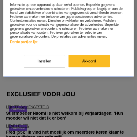
Informatie op een apparaat opslaan en/of openen. Beperkte gegevens
START GRATIS MAAND
gebruiken om advertenties te selecteren. Publieksgroepen begrijpen aan de
hand van statistieken of combinaties van gegevens uit verschillende bronnen.
Profielen aanmaken ten behoeve van gepersonaliseerde advertenties.
Contentprestaties meten. Diensten ontwikkelen en verbeteren. Profielen
Daarna €5,95 per maand
gebruiken voor de selectie van gepersonaliseerde advertenties. Beperkte
gegevens gebruiken om content te selecteren. Profielen aanmaken ter
personalisatie van content. Profielen gebruiken ter selectie van
Al abonnee? Log in
gepersonaliseerde content. De prestaties van advertenties meten.
Derde partijen lijst
Instellen
Akkoord
GOED ARTIKEL? DELEN MAAR.
EXCLUSIEF VOOR JOU
LEKKER SAMENGESTELD
Stiefmoeder Naomi is niet welkom bij verjaardagen: 'Hun
moeder wil niet dat ik er ben'
LIEVE HELEEN
Fred (55): 'Ik vind het moeilijk om meerdere keren klaar te
komen tijdens een vrijpartij'