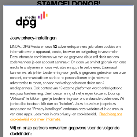
STAMCELDONOR'
02-06-2026
|
NIVINE DE JONG
PREMIUM
Jouw privacy-instellingen
LEES VERDER MET
LINDA., DPG Media en onze
92
advertentiepartners gebruiken cookies om
informatie over je apparaat, locatie, browser en surfgedrag te verzamelen.
PREMIUM
Deze informatie combineren we met de gegevens die je zelf deelt met ons,
zoals wanneer je een account aanmaakt. Dit doen we om het gebruik van onze
media te analyseren en onze websites en apps te verbeteren. Daarnaast
kunnen we, als je hier toestemming voor geeft, je gegevens gebruiken om onze
Krijg onbeperkt toegang tot alle
content, communicatie en aanbod te personaliseren en je relevante
artikelen
advertenties te tonen, en voor marketingdoeleinden delen met 4
mediapartners. Ook content van 13 externe platformen wordt enkel getoond
Lees LINDA.magazine online
met jouw toestemming. Geef toestemming of stel je eigen keuze in. Door op
"Akkoord" te klikken, geef je toestemming voor onderstaande doeleinden. Wil
je niet alles toestaan, klik dan op “Instellen”. Jouw keuze kun je opnieuw
Geniet van te gekke winacties en
aanpassen via “Privacy-instellingen” onderaan onze websites of in de menu’s
lekkere puzzels
van onze apps. Lees meer in ons privacy- en cookiebeleid.
Raadpleeg ons
cookiebeleid voor meer informatie.
Maandelijks opzegbaar
Wij en onze partners verwerken gegevens voor de volgende
doeleinden: