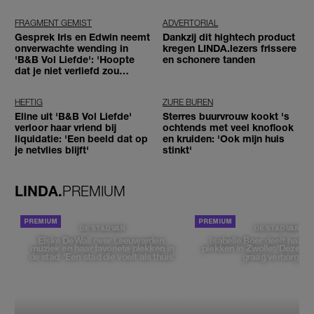
tegenhouden'
FRAGMENT GEMIST
ADVERTORIAL
Gesprek Iris en Edwin neemt
Dankzij dit hightech product
onverwachte wending in
kregen LINDA.lezers frissere
'B&B Vol Liefde': 'Hoopte
en schonere tanden
dat je niet verliefd zou
worden'
HEFTIG
ZURE BUREN
Eline uit 'B&B Vol Liefde'
Sterres buurvrouw kookt 's
verloor haar vriend bij
ochtends met veel knoflook
liquidatie: 'Een beeld dat op
en kruiden: 'Ook mijn huis
je netvlies blijft'
stinkt'
LINDA.
PREMIUM
DE STAD VAN
DE STAD VAN
Elske DeWall over Leeuwarden,
Isabelle Boer deelt haar f
muziek en haar favoriete plekken in
plekken in Zwolle: 'Deze pl
de stad: 'Een stad die voelt als thuis'
graag verborgen'