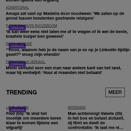
ADVERTORIAL
Amaya zat vast op Madeira door noodweer: 'We zaten op de
grond tussen honderden gestrande reizigers'
FLOOR BAKHUYS ROOZEBOOM
'Ik kan weer eens niet laten me af te vragen of ik wel de beste,
braafste burger ben geweest'
ROOS MOGGRÉ
'"Roos, waarom heb je de naam van je ex op je LinkedIn-tijdlijn
gezet?" vroeg mijn vriendin'
PERSOONLIJK VERHAAL
Merel verhuist voor een man naar andere kant van het land,
maar hij verdwijnt: 'Huur al maanden niet betaald'
TRENDING
MEER
LIEVE HELEEN
INTERVIEW
Fred (55): 'Ik vind het
Man achtervolgt Valerie (35)
moeilijk om meerdere keren
in het bos en betast zichzelf,
klaar te komen tijdens een
zij filmt en deelt de
vrijpartij'
confrontatie: 'Ik laat me niet