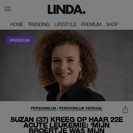
HOME
HOME
TRENDING
TRENDING
LIFESTYLE
LIFESTYLE
PREMIUM
PREMIUM
SHOP
SHOP
PERSOONLIJK
|
PERSOONLIJK VERHAAL
SUZAN (37) KREEG OP HAAR 22E
ACUTE LEUKEMIE: 'MIJN
BROERTJE WAS MIJN