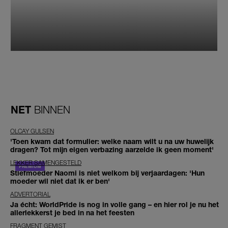
NET
BINNEN
OLCAY GULSEN
'Toen kwam dat formulier: welke naam wilt u na uw huwelijk
dragen? Tot mijn eigen verbazing aarzelde ik geen moment'
LEKKER SAMENGESTELD
Stiefmoeder Naomi is niet welkom bij verjaardagen: 'Hun
moeder wil niet dat ik er ben'
ADVERTORIAL
Ja écht: WorldPride is nog in volle gang – en hier rol je nu het
allerlekkerst je bed in na het feesten
FRAGMENT GEMIST