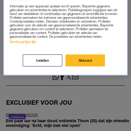
Maandelijks opzegbaar
Informatie op een apparaat opslaan en/of openen. Beperkte gegevens
gebruiken om advertenties te selecteren. Publieksgroepen begrijpen aan de
hand van statistieken of combinaties van gegevens uit verschillende bronnen.
Profielen aanmaken ten behoeve van gepersonaliseerde advertenties.
START GRATIS MAAND
Contentprestaties meten. Diensten ontwikkelen en verbeteren. Profielen
gebruiken voor de selectie van gepersonaliseerde advertenties. Beperkte
gegevens gebruiken om content te selecteren. Profielen aanmaken ter
personalisatie van content. Profielen gebruiken ter selectie van
Daarna €5,95 per maand
gepersonaliseerde content. De prestaties van advertenties meten.
Derde partijen lijst
Al abonnee? Log in
Instellen
Akkoord
GOED ARTIKEL? DELEN MAAR.
EXCLUSIEF VOOR JOU
BEDROGEN VROUW
Een paar uur na haar dood ontdekte Thom (32) dat zijn vriendin
vreemdging: 'Echt, mijn bek viel open'