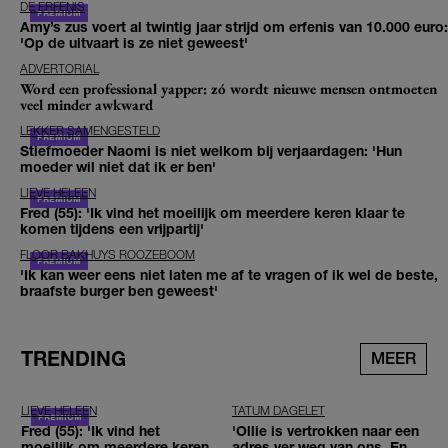
DE ERFENIS
Amy’s zus voert al twintig jaar strijd om erfenis van 10.000 euro:
'Op de uitvaart is ze niet geweest'
ADVERTORIAL
Word een professional yapper: zó wordt nieuwe mensen ontmoeten
veel minder awkward
LEKKER SAMENGESTELD
Stiefmoeder Naomi is niet welkom bij verjaardagen: 'Hun
moeder wil niet dat ik er ben'
LIEVE HELEEN
Fred (55): 'Ik vind het moeilijk om meerdere keren klaar te
komen tijdens een vrijpartij'
FLOOR BAKHUYS ROOZEBOOM
'Ik kan weer eens niet laten me af te vragen of ik wel de beste,
braafste burger ben geweest'
TRENDING
MEER
LIEVE HELEEN
TATUM DAGELET
Fred (55): 'Ik vind het
'Ollie is vertrokken naar een
moeilijk om meerdere keren
adres ver weg van ons. En