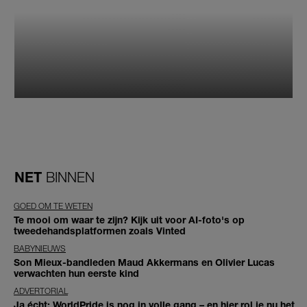
NET
BINNEN
GOED OM TE WETEN
Te mooi om waar te zijn? Kijk uit voor AI-foto's op
tweedehandsplatformen zoals Vinted
BABYNIEUWS
Son Mieux-bandleden Maud Akkermans en Olivier Lucas
verwachten hun eerste kind
ADVERTORIAL
Ja écht: WorldPride is nog in volle gang – en hier rol je nu het