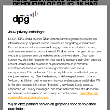
GEHOUDEN OP DE IC: 'IK HAD
NOG MAAR TWEE PROCENT
SPIERCAPACITEIT'
26-08-2025
|
ANNA NEELTJE DE BOER
Jouw privacy-instellingen
PREMIUM
LINDA., DPG Media en onze
92
advertentiepartners gebruiken cookies om
informatie over je apparaat, locatie, browser en surfgedrag te verzamelen.
LEES VERDER MET
Deze informatie combineren we met de gegevens die je zelf deelt met ons,
zoals wanneer je een account aanmaakt. Dit doen we om het gebruik van onze
PREMIUM
media te analyseren en onze websites en apps te verbeteren. Daarnaast
kunnen we, als je hier toestemming voor geeft, je gegevens gebruiken om onze
content, communicatie en aanbod te personaliseren en je relevante
advertenties te tonen, en voor marketingdoeleinden delen met 4
Krijg onbeperkt toegang tot alle
mediapartners. Ook content van 13 externe platformen wordt enkel getoond
artikelen
met jouw toestemming. Geef toestemming of stel je eigen keuze in. Door op
"Akkoord" te klikken, geef je toestemming voor onderstaande doeleinden. Wil
Lees LINDA.magazine online
je niet alles toestaan, klik dan op “Instellen”. Jouw keuze kun je opnieuw
aanpassen via “Privacy-instellingen” onderaan onze websites of in de menu’s
van onze apps. Lees meer in ons privacy- en cookiebeleid.
Raadpleeg ons
Geniet van te gekke winacties en
cookiebeleid voor meer informatie.
lekkere puzzels
Wij en onze partners verwerken gegevens voor de volgende
doeleinden: