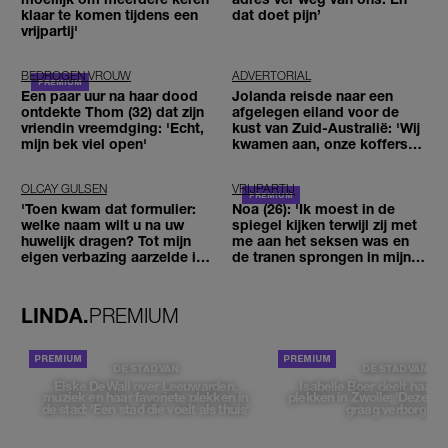
klaar te komen tijdens een
dat doet pijn’
vrijpartij'
BEDROGEN VROUW
ADVERTORIAL
Een paar uur na haar dood
Jolanda reisde naar een
ontdekte Thom (32) dat zijn
afgelegen eiland voor de
vriendin vreemdging: 'Echt,
kust van Zuid-Australië: 'Wij
mijn bek viel open'
kwamen aan, onze koffers
niet'
OLCAY GULSEN
VRIJPARTIJ
'Toen kwam dat formulier:
Noa (26): 'Ik moest in de
welke naam wilt u na uw
spiegel kijken terwijl zij met
huwelijk dragen? Tot mijn
me aan het seksen was en
eigen verbazing aarzelde ik
de tranen sprongen in mijn
geen moment'
ogen'
LINDA.
PREMIUM
DE STAD VAN
DE STAD VAN
Elske DeWall over Leeuwarden,
Isabelle Boer deelt haar f
muziek en haar favoriete plekken in
plekken in Zwolle: 'Deze pl
de stad: 'Een stad die voelt als thuis'
graag verborgen'