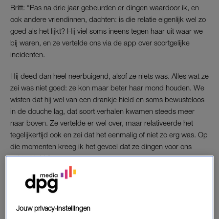
Britt: “Pas na drie jaar gebeurden er dingen waardoor ik, en
ook andere vriendinnen, dachten: is die relatie eigenlijk wel zo
goed als het lijkt? Hij viel soms ineens tegen haar uit waar we
bij waren, en ze vertelde ons via de app over soortgelijke
incidenten.
Hij deed dan heel neerbuigend, alsof ze niets was. Alles wat ze
zei was niet goed: ze kon maar beter haar mond houden. We
wisten dat hij wel van een drankje hield en soms bewusteloos
in de douche lag, dat soort verhalen kwamen steeds meer
naar boven. Ze vertelde er wel over, maar relativeerde het
tegelijkertijd ook en zei dat het eenmalig of niet zo erg was. Op
die momenten kreeg ik het gevoel dat ze dingen voor ons
achterhield.”
HUISELIJK GEWELD
In 2020 gaven 1,2 miljoen Nederlanders bij het CBS aan de
Jouw privacy-instellingen
afgelopen twaalf maanden slachtoffer te zijn geweest van