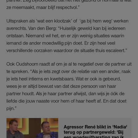
ze meemaakt, maar blijf respectvol.”
Uitspraken als ‘wat een klootzak’ of ‘ga bij hem weg’ werken
averechts. Van den Berg: “Huiselijk geweld kan bij iedereen
ontstaan. Niemand wil het, en er zijn weinig situaties waarin
iemand de ander moedwillig pijn doet. Er zijn heel veel
verschillende oorzaken waardoor de situatie thuis escaleert.”
Ook Oudshoorn raadt af om je al te negatief over de partner uit
te spreken. “Als je iets zegt over de relatie van een ander, raak
je iets heel intiems en kwetsbaars. Wat er ook is gebeurd,
wees je er altijd bewust van dat deze persoon van haar
partner houdt. Als je haar partner afwijst, dan wijs je óók de
liefde die jouw naaste voor hem of haar heeft af. En dat doet
pijn.”
Agressor René blikt in 'Nadia'
terug op partnergeweld: 'Bij
een woedeuitbarsting zag ik