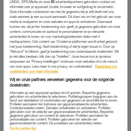
LINDA., DPG Media en onze
92
advertentiepartners gebruiken cookies om
huiselijk geweld
. Dat komt neer op acht procent van de
informatie over je apparaat, locatie, browser en surfgedrag te verzamelen.
zestienplussers. Was verbale agressie meegerekend, dan zou
Deze informatie combineren we met de gegevens die je zelf deelt met ons,
zoals wanneer je een account aanmaakt. Dit doen we om het gebruik van onze
het zelfs gaan om 33 procent. Het gaat hier niet alleen om
media te analyseren en onze websites en apps te verbeteren. Daarnaast
(ex-)partnergeweld, maar ook om kindermishandeling,
kunnen we, als je hier toestemming voor geeft, je gegevens gebruiken om onze
content, communicatie en aanbod te personaliseren en je relevante
eergerelateerd geweld en ouderenmishandeling. Bij 820.000
advertenties te tonen, en voor marketingdoeleinden delen met 4
Nederlanders had dit een structureel karakter: zij maakten het
mediapartners. Ook content van 13 externe platformen wordt enkel getoond
dagelijks, wekelijks of maandelijks mee.
met jouw toestemming. Geef toestemming of stel je eigen keuze in. Door op
"Akkoord" te klikken, geef je toestemming voor onderstaande doeleinden. Wil
je niet alles toestaan, klik dan op “Instellen”. Jouw keuze kun je opnieuw
Verbaal en fysiek partnergeweld speelt zich vaak grotendeels
aanpassen via “Privacy-instellingen” onderaan onze websites of in de menu’s
af achter de voordeur. Het is niet altijd makkelijk om de
van onze apps. Lees meer in ons privacy- en cookiebeleid.
Raadpleeg ons
cookiebeleid voor meer informatie.
signalen te herkennen, weet Van den Berg, teammanager bij
Wij en onze partners verwerken gegevens voor de volgende
Veilig Thuis. Vanuit verschillende functies werkt zij al twaalf jaar
doeleinden:
met slachtoffers en daders van huiselijk geweld. “De signalen
Informatie op een apparaat opslaan en/of openen. Beperkte gegevens
kunnen heel divers zijn. Soms is het heel opvallend of extreem:
gebruiken om advertenties te selecteren. Publieksgroepen begrijpen aan de
hand van statistieken of combinaties van gegevens uit verschillende bronnen.
je komt binnen en er zit een gat in de muur, of het hele servies
Profielen aanmaken ten behoeve van gepersonaliseerde advertenties.
Contentprestaties meten. Diensten ontwikkelen en verbeteren. Profielen
blijkt kapot.”
gebruiken voor de selectie van gepersonaliseerde advertenties. Beperkte
gegevens gebruiken om content te selecteren. Profielen aanmaken ter
personalisatie van content. Profielen gebruiken ter selectie van
Vaker ziet Van den Berg dat mensen niet over het geweld
gepersonaliseerde content. De prestaties van advertenties meten.
spreken, maar het wel over lichamelijke klachten hebben. “En
Derde partijen lijst