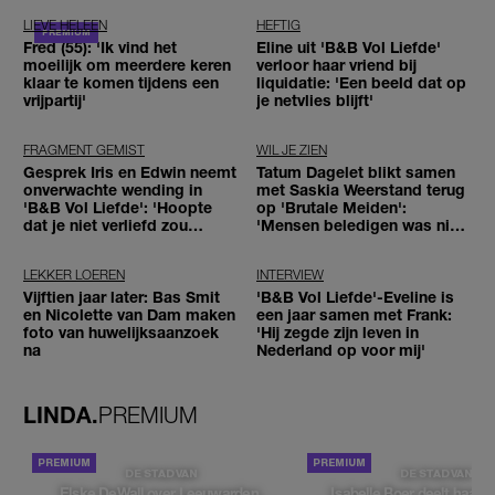
LIEVE HELEEN
HEFTIG
Fred (55): 'Ik vind het
Eline uit 'B&B Vol Liefde'
moeilijk om meerdere keren
verloor haar vriend bij
klaar te komen tijdens een
liquidatie: 'Een beeld dat op
vrijpartij'
je netvlies blijft'
FRAGMENT GEMIST
WIL JE ZIEN
Gesprek Iris en Edwin neemt
Tatum Dagelet blikt samen
onverwachte wending in
met Saskia Weerstand terug
'B&B Vol Liefde': 'Hoopte
op 'Brutale Meiden':
dat je niet verliefd zou
'Mensen beledigen was niet
worden'
leuk meer'
LEKKER LOEREN
INTERVIEW
Vijftien jaar later: Bas Smit
'B&B Vol Liefde'-Eveline is
en Nicolette van Dam maken
een jaar samen met Frank:
foto van huwelijksaanzoek
'Hij zegde zijn leven in
na
Nederland op voor mij'
LINDA.
PREMIUM
DE STAD VAN
DE STAD VAN
Elske DeWall over Leeuwarden,
Isabelle Boer deelt haar f