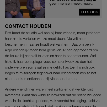
geen mensen meer, maar
silhouetten'
LEES OOK
CONTACT HOUDEN
Britt kaart de situatie wel aan bij haar vriendin, maar probeert
haar niet te vertellen wat ze moet doen. “Je wilt haar
beschermen, maar ze houdt wel van hem. Daarom ben ik
altijd vriendelijk tegen hem gebleven. Ik heb geprobeerd om
de keuze bij haarzelf te laten en haar te ondersteunen. Wel
hield ik haar een spiegel voor: soms ontweek ze dan het
onderwerp en soms gaf ze me gelijk. Pas toen hij zich ook
begon te misdragen tegenover haar vriendinnen kon ze het
niet meer kon ontkennen. Hij viel door de mand.
Andere vriendinnen waren heel stellig, en dat werkte juist
averechts. Want dan wilde ze bewijzen dat de relatie wél goed
was. In de slechtste periode, vlak voordat het uitging, hield ze
ook mij op afstand. Ik denk dat ze zich afschermde van de