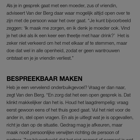
Als je in gesprek gaat met een moeder, zus of vriendin,
adviseert Van der Berg daar waar mogelijk altijd open over te
zijn met de persoon waar het over gaat. “Je kunt bijvoorbeeld
zeggen: ‘Ik maak me zorgen, en ik denk je moeder ook. Vind
je het oké als ik een keer een theetje met haar drink?’ Het is
zeker niet verkeerd om het met elkaar af te stemmen, maar
doe dat wel in alle openheid, zodat er geen wantrouwen
ontstaat en je je vriendin verliest.”
BESPREEKBAAR MAKEN
Heb je een vervelend onderbuikgevoel? Vraag er dan naar,
zegt Van den Berg. “En zorg dat het een open gesprek is. Dat
klinkt makkelijker dan het is. Houd het laagdrempelig: vraag
eerst gewoon eens of het thuis goed gaat. Vul het niet voor de
ander in, stel open vragen. En als je uitlegt wat je is opgevallen,
richt je dan op de situatie. Gedrag mag je afkeuren, maar
maak nooit persoonlijke verwijten richting de persoon of
partner. Zeg bijvoorbeeld dat het niet gezond of normaal is wat