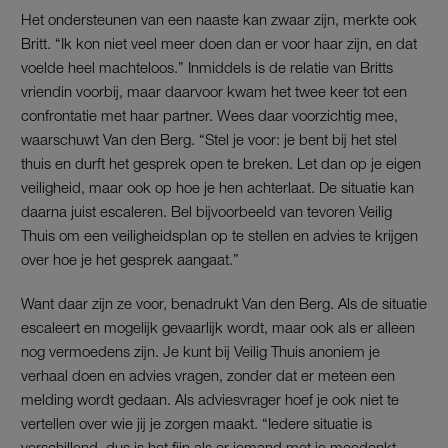
Het ondersteunen van een naaste kan zwaar zijn, merkte ook
Britt. “Ik kon niet veel meer doen dan er voor haar zijn, en dat
voelde heel machteloos.” Inmiddels is de relatie van Britts
vriendin voorbij, maar daarvoor kwam het twee keer tot een
confrontatie met haar partner. Wees daar voorzichtig mee,
waarschuwt Van den Berg. “Stel je voor: je bent bij het stel
thuis en durft het gesprek open te breken. Let dan op je eigen
veiligheid, maar ook op hoe je hen achterlaat. De situatie kan
daarna juist escaleren. Bel bijvoorbeeld van tevoren Veilig
Thuis om een veiligheidsplan op te stellen en advies te krijgen
over hoe je het gesprek aangaat.”
Want daar zijn ze voor, benadrukt Van den Berg. Als de situatie
escaleert en mogelijk gevaarlijk wordt, maar ook als er alleen
nog vermoedens zijn. Je kunt bij Veilig Thuis anoniem je
verhaal doen en advies vragen, zonder dat er meteen een
melding wordt gedaan. Als adviesvrager hoef je ook niet te
vertellen over wie jij je zorgen maakt. “Iedere situatie is
verschillend, dus is het fijn als er iemand met je meedenkt.