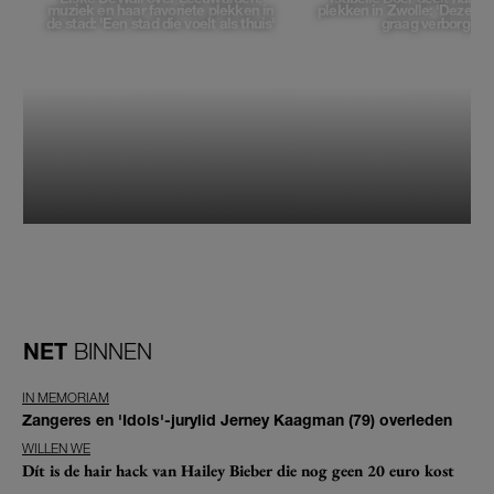
muziek en haar favoriete plekken in
plekken in Zwolle: 'Deze pl
de stad: 'Een stad die voelt als thuis'
graag verborgen'
NET
BINNEN
IN MEMORIAM
Zangeres en 'Idols'-jurylid Jerney Kaagman (79) overleden
WILLEN WE
Dít is de hair hack van Hailey Bieber die nog geen 20 euro kost