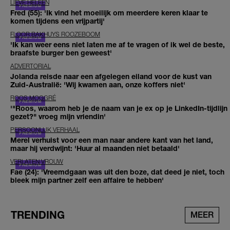
LIEVE HELEEN
Fred (55): 'Ik vind het moeilijk om meerdere keren klaar te
komen tijdens een vrijpartij'
FLOOR BAKHUYS ROOZEBOOM
'Ik kan weer eens niet laten me af te vragen of ik wel de beste,
braafste burger ben geweest'
ADVERTORIAL
Jolanda reisde naar een afgelegen eiland voor de kust van
Zuid-Australië: 'Wij kwamen aan, onze koffers niet'
ROOS MOGGRÉ
'"Roos, waarom heb je de naam van je ex op je LinkedIn-tijdlijn
gezet?" vroeg mijn vriendin'
PERSOONLIJK VERHAAL
Merel verhuist voor een man naar andere kant van het land,
maar hij verdwijnt: 'Huur al maanden niet betaald'
VERLATEN VROUW
Fae (24): 'Vreemdgaan was uit den boze, dat deed je niet, toch
bleek mijn partner zelf een affaire te hebben'
TRENDING
MEER