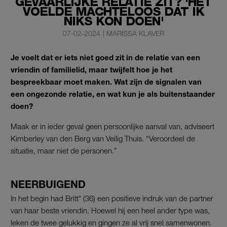
GEVAARLIJKE RELATIE ZIT? 'HET
VOELDE MACHTELOOS DAT IK
NIKS KON DOEN'
07-02-2024
|
MARISSA KLAVER
Je voelt dat er iets niet goed zit in de relatie van een
vriendin of familielid, maar twijfelt hoe je het
bespreekbaar moet maken. Wat zijn de signalen van
een ongezonde relatie, en wat kun je als buitenstaander
doen?
Maak er in ieder geval geen persoonlijke aanval van, adviseert
Kimberley van den Berg van Veilig Thuis. “Veroordeel de
situatie, maar niet de personen.”
NEERBUIGEND
In het begin had Britt* (36) een positieve indruk van de partner
van haar beste vriendin. Hoewel hij een heel ander type was,
leken de twee gelukkig en gingen ze al vrij snel samenwonen.