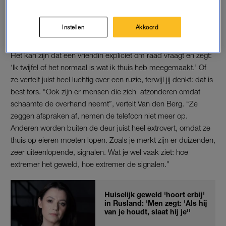
dan heb ik het niet over blauwe plekken. Ze zijn moe, hebben
buikpijn … Signalen die niet altijd duiden op huiselijk geweld,
Instellen
Akkoord
en waarvan de huisarts zegt: ‘Dat klinkt als stress.'”
Het kan zijn dat een vriendin expliciet om raad vraagt en zegt:
‘Ik twijfel of het normaal is wat ik thuis heb meegemaakt.’ Of
ze vertelt juist heel luchtig over een ruzie, terwijl jij denkt: dat is
best fors. “Ook zijn er mensen die zich afzonderen omdat
schaamte de overhand neemt”, vertelt Van den Berg. “Ze
zeggen afspraken af, nemen de telefoon niet meer op.
Anderen worden buiten de deur juist heel extrovert, omdat ze
thuis op eieren moeten lopen. Zoals je merkt zijn er duizenden,
zeer uiteenlopende, signalen. Wat je wel vaak ziet: hoe
extremer het geweld, hoe extremer de signalen.”
Huiselijk geweld 'hoort erbij'
in Rusland: 'Men zegt: 'Als hij
van je houdt, slaat hij je''