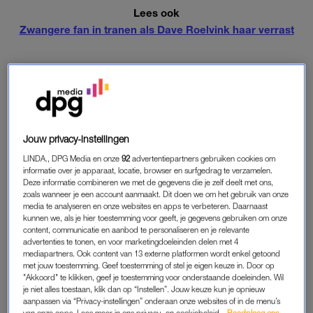
Lees ook
Zwangere fan in tranen als Dave Roelvink haar verrast
RELATIE
Ook vertelt Dave dat hij is vrijgesproken voor het filmpje. Bella
wist dat niet, zegt ze. “Dat is ook amper in het nieuws geweest,
en daarom blijven mensen me zien als een
Jouw privacy-instellingen
vrouwenverslinder.” Dat frustreert hem. Dave en Bella hebben
LINDA., DPG Media en onze
92
advertentiepartners gebruiken cookies om
allebei een relatie. Dave met Julia en Bella met Frans, beter
informatie over je apparaat, locatie, browser en surfgedrag te verzamelen.
bekend als Spike van Di-rect. Beiden hebben ze hun geliefde
Deze informatie combineren we met de gegevens die je zelf deelt met ons,
zoals wanneer je een account aanmaakt. Dit doen we om het gebruik van onze
vereeuwigd op hun lichaam. Bella met een spijkertje op haar
media te analyseren en onze websites en apps te verbeteren. Daarnaast
pols. “We waren twee weken samen toen ik die liet zetten.”
kunnen we, als je hier toestemming voor geeft, je gegevens gebruiken om onze
Dave heeft de naam van zijn vriendin, maar óók die van zijn ex
content, communicatie en aanbod te personaliseren en je relevante
advertenties te tonen, en voor marketingdoeleinden delen met 4
op zijn lichaam staan. “Als ik heel veel van je hou, wil ik dat
mediapartners. Ook content van 13 externe platformen wordt enkel getoond
laten zien.”
met jouw toestemming. Geef toestemming of stel je eigen keuze in. Door op
"Akkoord" te klikken, geef je toestemming voor onderstaande doeleinden. Wil
je niet alles toestaan, klik dan op “Instellen”. Jouw keuze kun je opnieuw
aanpassen via “Privacy-instellingen” onderaan onze websites of in de menu’s
JALOEZIE
van onze apps. Lees meer in ons privacy- en cookiebeleid.
Raadpleeg ons