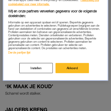
cookiebeleid voor meer informatie.
Ook vertellen bekende stellen Lizzy van der Ligt en Yuki
Wij en onze partners verwerken gegevens voor de volgende
Kempees, Christina Curry en Shenta Ignacio, en Arie en Romy
doeleinden:
Boomsma over hoe ze met jaloezie omgaan. Zo hebben Yuki
Informatie op een apparaat opslaan en/of openen. Beperkte gegevens
en Lizzy door hun vele reizen op een gegeven moment
gebruiken om advertenties te selecteren. Publieksgroepen begrijpen aan de
hand van statistieken of combinaties van gegevens uit verschillende bronnen.
gezegd: ‘We gaan elkaar nu echt beloven dat we elkaars
Profielen aanmaken ten behoeve van gepersonaliseerde advertenties.
laatste zijn, anders werkt het niet.’ En bij Shenta en Christina is
Contentprestaties meten. Diensten ontwikkelen en verbeteren. Profielen
gebruiken voor de selectie van gepersonaliseerde advertenties. Beperkte
er helemaal geen ruimte voor jaloers. Shenta: ‘We zijn
gegevens gebruiken om content te selecteren. Profielen aanmaken ter
personalisatie van content. Profielen gebruiken ter selectie van
monogaam.’ Ook voor Arie is er geen ruimte voor. ‘Misschien
gepersonaliseerde content. De prestaties van advertenties meten.
Derde partijen lijst
maakt onze liefde, die zo vanzelfsprekend is, jaloezie
overbodig.’
Instellen
Akkoord
Maar ook:
‘IK MAAK JE KOUD’
Scharrel wordt stalker.
JALOERS KRENG