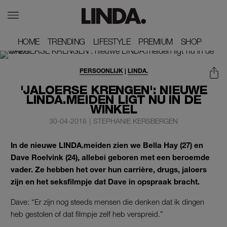
HOME
HOME
TRENDING
TRENDING
LIFESTYLE
LIFESTYLE
PREMIUM
PREMIUM
SHOP
SHOP
PERSOONLIJK
|
LINDA.
'JALOERSE KRENGEN': NIEUWE
LINDA.MEIDEN LIGT NÚ IN DE
WINKEL
30-04-2018
|
STEPHANIE KERSBERGEN
In de nieuwe LINDA.meiden zien we Bella Hay (27) en
Dave Roelvink (24), allebei geboren met een beroemde
vader. Ze hebben het over hun carrière, drugs, jaloers
zijn en het seksfilmpje dat Dave in opspraak bracht.
Dave: “Er zijn nog steeds mensen die denken dat ik dingen
heb gestolen of dat filmpje zelf heb verspreid.”