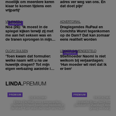
moeilijk om meerdere keren
adres ver weg van ons. En
klaar te komen tijdens een
dat doet pijn’
vrijpartij'
VRIJPARTIJ
ADVERTORIAL
Noa (26): 'Ik moest in de
Draglegendes RuPaul en
spiegel kijken terwijl zij met
Conchita Wurst tegenkomen
me aan het seksen was en
op de Dam? Dat kan zomaar
de tranen sprongen in mijn
eens realiteit worden
ogen'
OLCAY GULSEN
LEKKER SAMENGESTELD
'Toen kwam dat formulier:
Stiefmoeder Naomi is niet
welke naam wilt u na uw
welkom bij verjaardagen:
huwelijk dragen? Tot mijn
'Hun moeder wil niet dat ik
eigen verbazing aarzelde ik
er ben'
geen moment'
LINDA.
PREMIUM
DE STAD VAN
DE STAD VAN
Elske DeWall over Leeuwarden,
Isabelle Boer deelt haar f
muziek en haar favoriete plekken in
plekken in Zwolle: 'Deze pl
de stad: 'Een stad die voelt als thuis'
graag verborgen'