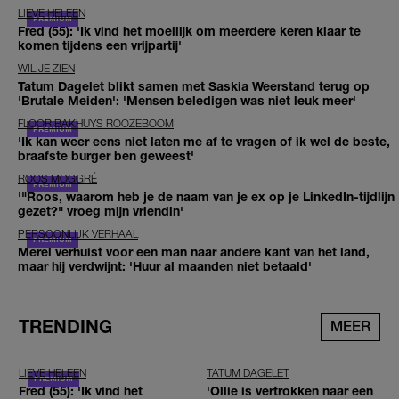
LIEVE HELEEN
Fred (55): 'Ik vind het moeilijk om meerdere keren klaar te
komen tijdens een vrijpartij'
WIL JE ZIEN
Tatum Dagelet blikt samen met Saskia Weerstand terug op
'Brutale Meiden': 'Mensen beledigen was niet leuk meer'
FLOOR BAKHUYS ROOZEBOOM
'Ik kan weer eens niet laten me af te vragen of ik wel de beste,
braafste burger ben geweest'
ROOS MOGGRÉ
'"Roos, waarom heb je de naam van je ex op je LinkedIn-tijdlijn
gezet?" vroeg mijn vriendin'
PERSOONLIJK VERHAAL
Merel verhuist voor een man naar andere kant van het land,
maar hij verdwijnt: 'Huur al maanden niet betaald'
TRENDING
MEER
LIEVE HELEEN
TATUM DAGELET
Fred (55): 'Ik vind het
'Ollie is vertrokken naar een