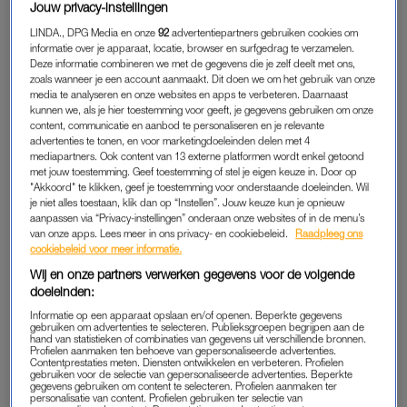
Jouw privacy-instellingen
Kinderen zitten nú al aan hun suikertaks: 8 x de boosdoeners
LINDA., DPG Media en onze
92
advertentiepartners gebruiken cookies om
informatie over je apparaat, locatie, browser en surfgedrag te verzamelen.
Deze informatie combineren we met de gegevens die je zelf deelt met ons,
BELEG
zoals wanneer je een account aanmaakt. Dit doen we om het gebruik van onze
media te analyseren en onze websites en apps te verbeteren. Daarnaast
Een gezonde keuze voor op brood is halvarine of margarine uit
kunnen we, als je hier toestemming voor geeft, je gegevens gebruiken om onze
een kuipje, gaat Lutgerink verder. De boterham met kaas
content, communicatie en aanbod te personaliseren en je relevante
advertenties te tonen, en voor marketingdoeleinden delen met 4
kunnen ouders gewoon blijven voorschotelen. “Wel met 20+ of
mediapartners. Ook content van 13 externe platformen wordt enkel getoond
30+ kaas of smeerkaas met minder zout. Andere opties zijn ei,
met jouw toestemming. Geef toestemming of stel je eigen keuze in. Door op
"Akkoord" te klikken, geef je toestemming voor onderstaande doeleinden. Wil
hüttenkäse en zuivelspreads.” Lutgerink noemt notenpasta’s
je niet alles toestaan, klik dan op “Instellen”. Jouw keuze kun je opnieuw
en pindakaas met 100 procent noten ook goede keuzes.
aanpassen via “Privacy-instellingen” onderaan onze websites of in de menu’s
van onze apps. Lees meer in ons privacy- en cookiebeleid.
Raadpleeg ons
cookiebeleid voor meer informatie.
FRUIT EN GROENTEN
Wij en onze partners verwerken gegevens voor de volgende
doeleinden:
“Een leuke en gezonde manier om fruit toe te voegen aan het
Informatie op een apparaat opslaan en/of openen. Beperkte gegevens
ontbijt, is geprakte banaan of aardbeien op brood doen. Of
gebruiken om advertenties te selecteren. Publieksgroepen begrijpen aan de
hand van statistieken of combinaties van gegevens uit verschillende bronnen.
schijfjes komkommer, als kinderen moeilijk groenten eten.” Op
Profielen aanmaken ten behoeve van gepersonaliseerde advertenties.
deze manier krijgen kinderen ook al wat van hun gezonde
Contentprestaties meten. Diensten ontwikkelen en verbeteren. Profielen
gebruiken voor de selectie van gepersonaliseerde advertenties. Beperkte
portie fruit en groenten binnen.
gegevens gebruiken om content te selecteren. Profielen aanmaken ter
personalisatie van content. Profielen gebruiken ter selectie van