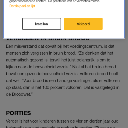
gepersonaliseerde content. De prestaties van advertenties meten.
Lees ook
Derde partijen lijst
Broodtrommel vol en op naar school: zo lunchen je kinderen
lekker én gezond
Instellen
Akkoord
VERGISSEN IN BRUIN BROOD
Een misverstand dat opvalt bij het Voedingscentrum, is dat
mensen zich vergissen in bruin brood. “Ze denken dat het
automatisch gezond is, terwijl het juist belangrijk is om te
kijken naar de hoeveelheid vezels.” Niet al het bruine brood
bevat een gezonde hoeveelheid vezels. Volkoren brood heeft
dat wel. “Voor brood is een handige vuistregel: als er volkoren
op staat, dan is het 100 procent volkoren. Dat is vastgelegd in
de Broodwet.”
PORTIES
Verder is het voor kinderen tussen de vier en dertien jaar oud
belangrijk om onderscheid te maken in porties. “Tussen de