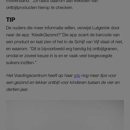
misverstand.” Ze raadt daarom aan etiketten van
ontbijtproducten hierop te checken.
TIP
De ouders die meer informatie willen, verwijst Lutgerink door
naar de app
‘KiesIkGezond?’
Die app scant de barcode van
een product en laat zien of het in de Schijf van Vijf staat of niet,
en waarom. “Dit is bijvoorbeeld erg handig bij ontbijtgranen,
omdat er zoveel keuze in is en er vaak veel toegevoegde
suikers inzitten.”
Het Voedingscentrum heeft op haar
site
nog meer tips voor
een gezond en lekker ontbijt voor kinderen tussen de vier en
dertien jaar.