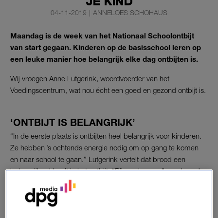
JE KIND
04-11-2019
|
ANNELOES SCHOHAUS
Maandag is de week van het Nationaal Schoolontbijt
van start gegaan. Kinderen op de basisschool leren op
een leuke manier hoe belangrijk elke dag ontbijten is.
Wij vroegen Anne Lutgerink, woordvoerder van het
Voedingscentrum, wat nou écht een goed en gezond ontbijt is.
‘ONTBIJT IS BELANGRIJK’
“In de eerste plaats is ontbijten heel belangrijk voor kinderen.
Ze hebben ’s ochtends energie nodig om op gang te komen
en naar school te gaan.” Lutgerink vertelt dat brood een
belangrijk rol heeft in het ontbijt. “Bij voorkeur volkorenbrood,
want daar zitten de meeste vezels in. Die heb je nodig voor je
darmen en brengen je spijsvertering op gang.”
Lees ook