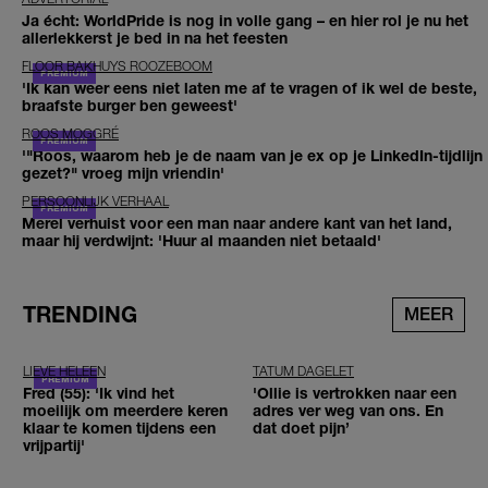
Ja écht: WorldPride is nog in volle gang – en hier rol je nu het
allerlekkerst je bed in na het feesten
FLOOR BAKHUYS ROOZEBOOM
'Ik kan weer eens niet laten me af te vragen of ik wel de beste,
braafste burger ben geweest'
ROOS MOGGRÉ
'"Roos, waarom heb je de naam van je ex op je LinkedIn-tijdlijn
gezet?" vroeg mijn vriendin'
PERSOONLIJK VERHAAL
Merel verhuist voor een man naar andere kant van het land,
maar hij verdwijnt: 'Huur al maanden niet betaald'
TRENDING
MEER
LIEVE HELEEN
TATUM DAGELET
Fred (55): 'Ik vind het
'Ollie is vertrokken naar een
moeilijk om meerdere keren
adres ver weg van ons. En
klaar te komen tijdens een
dat doet pijn’
vrijpartij'