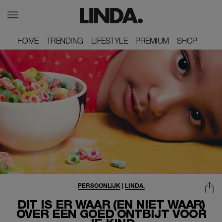
HOME
HOME
TRENDING
TRENDING
LIFESTYLE
LIFESTYLE
PREMIUM
PREMIUM
SHOP
SHOP
PERSOONLIJK
|
LINDA.
DIT IS ER WAAR (EN NIET WAAR)
OVER EEN GOED ONTBIJT VOOR