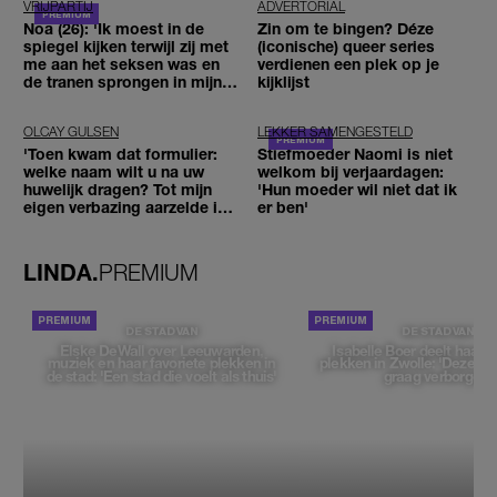
VRIJPARTIJ
ADVERTORIAL
Noa (26): 'Ik moest in de
Zin om te bingen? Déze
spiegel kijken terwijl zij met
(iconische) queer series
me aan het seksen was en
verdienen een plek op je
de tranen sprongen in mijn
kijklijst
ogen'
OLCAY GULSEN
LEKKER SAMENGESTELD
'Toen kwam dat formulier:
Stiefmoeder Naomi is niet
welke naam wilt u na uw
welkom bij verjaardagen:
huwelijk dragen? Tot mijn
'Hun moeder wil niet dat ik
eigen verbazing aarzelde ik
er ben'
geen moment'
LINDA.
PREMIUM
DE STAD VAN
DE STAD VAN
Elske DeWall over Leeuwarden,
Isabelle Boer deelt haar f
muziek en haar favoriete plekken in
plekken in Zwolle: 'Deze pl
de stad: 'Een stad die voelt als thuis'
graag verborgen'