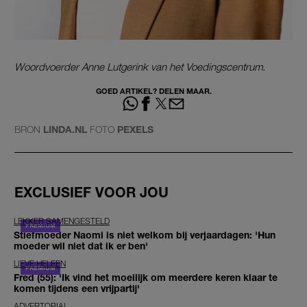
Woordvoerder Anne Lutgerink van het Voedingscentrum.
GOED ARTIKEL? DELEN MAAR.
BRON
LINDA.NL
FOTO
PEXELS
EXCLUSIEF VOOR JOU
LEKKER SAMENGESTELD
Stiefmoeder Naomi is niet welkom bij verjaardagen: 'Hun
moeder wil niet dat ik er ben'
LIEVE HELEEN
Fred (55): 'Ik vind het moeilijk om meerdere keren klaar te
komen tijdens een vrijpartij'
ADVERTORIAL