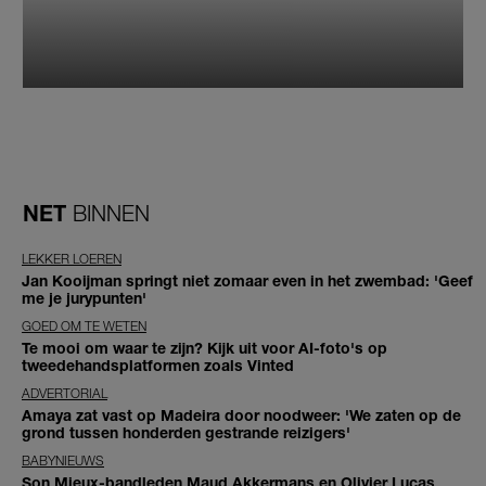
NET
BINNEN
LEKKER LOEREN
Jan Kooijman springt niet zomaar even in het zwembad: 'Geef
me je jurypunten'
GOED OM TE WETEN
Te mooi om waar te zijn? Kijk uit voor AI-foto's op
tweedehandsplatformen zoals Vinted
ADVERTORIAL
Amaya zat vast op Madeira door noodweer: 'We zaten op de
grond tussen honderden gestrande reizigers'
BABYNIEUWS
Son Mieux-bandleden Maud Akkermans en Olivier Lucas