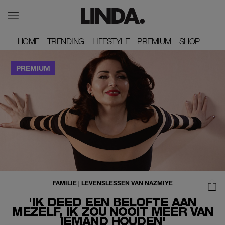
HOME
HOME
TRENDING
TRENDING
LIFESTYLE
LIFESTYLE
PREMIUM
PREMIUM
SHOP
SHOP
FAMILIE
|
LEVENSLESSEN VAN NAZMIYE
'IK DEED EEN BELOFTE AAN
MEZELF, IK ZOU NOOIT MEER VAN
IEMAND HOUDEN'