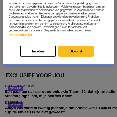
START GRATIS MAAND
Informatie op een apparaat opslaan en/of openen. Beperkte gegevens
gebruiken om advertenties te selecteren. Publieksgroepen begrijpen aan de
hand van statistieken of combinaties van gegevens uit verschillende bronnen.
Daarna €5,95 per maand
Profielen aanmaken ten behoeve van gepersonaliseerde advertenties.
Contentprestaties meten. Diensten ontwikkelen en verbeteren. Profielen
gebruiken voor de selectie van gepersonaliseerde advertenties. Beperkte
Al abonnee? Log in
gegevens gebruiken om content te selecteren. Profielen aanmaken ter
personalisatie van content. Profielen gebruiken ter selectie van
gepersonaliseerde content. De prestaties van advertenties meten.
Derde partijen lijst
GOED ARTIKEL? DELEN MAAR.
Instellen
Akkoord
EXCLUSIEF VOOR JOU
BEDROGEN VROUW
Een paar uur na haar dood ontdekte Thom (32) dat zijn vriendin
vreemdging: 'Echt, mijn bek viel open'
DE ERFENIS
Amy’s zus voert al twintig jaar strijd om erfenis van 10.000 euro:
'Op de uitvaart is ze niet geweest'