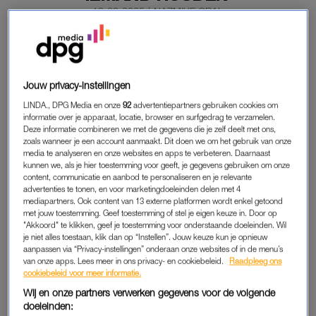
19-08-2025
|
NAZMIYE ORAL
PREMIUM
LEES VERDER MET
Jouw privacy-instellingen
LINDA., DPG Media en onze
92
advertentiepartners gebruiken cookies om
PREMIUM
informatie over je apparaat, locatie, browser en surfgedrag te verzamelen.
Deze informatie combineren we met de gegevens die je zelf deelt met ons,
zoals wanneer je een account aanmaakt. Dit doen we om het gebruik van onze
media te analyseren en onze websites en apps te verbeteren. Daarnaast
Krijg onbeperkt toegang tot alle
kunnen we, als je hier toestemming voor geeft, je gegevens gebruiken om onze
artikelen
content, communicatie en aanbod te personaliseren en je relevante
advertenties te tonen, en voor marketingdoeleinden delen met 4
Lees LINDA.magazine online
mediapartners. Ook content van 13 externe platformen wordt enkel getoond
met jouw toestemming. Geef toestemming of stel je eigen keuze in. Door op
"Akkoord" te klikken, geef je toestemming voor onderstaande doeleinden. Wil
Geniet van te gekke winacties en
je niet alles toestaan, klik dan op “Instellen”. Jouw keuze kun je opnieuw
lekkere puzzels
aanpassen via “Privacy-instellingen” onderaan onze websites of in de menu’s
van onze apps. Lees meer in ons privacy- en cookiebeleid.
Raadpleeg ons
Maandelijks opzegbaar
cookiebeleid voor meer informatie.
Wij en onze partners verwerken gegevens voor de volgende
doeleinden: