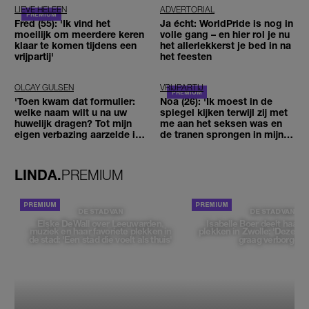
LIEVE HELEEN
ADVERTORIAL
Fred (55): 'Ik vind het
Ja écht: WorldPride is nog in
moeilijk om meerdere keren
volle gang – en hier rol je nu
klaar te komen tijdens een
het allerlekkerst je bed in na
vrijpartij'
het feesten
OLCAY GULSEN
VRIJPARTIJ
'Toen kwam dat formulier:
Noa (26): 'Ik moest in de
welke naam wilt u na uw
spiegel kijken terwijl zij met
huwelijk dragen? Tot mijn
me aan het seksen was en
eigen verbazing aarzelde ik
de tranen sprongen in mijn
geen moment'
ogen'
LINDA.
PREMIUM
DE STAD VAN
DE STAD VAN
Elske DeWall over Leeuwarden,
Isabelle Boer deelt haar f
muziek en haar favoriete plekken in
plekken in Zwolle: 'Deze pl
de stad: 'Een stad die voelt als thuis'
graag verborgen'