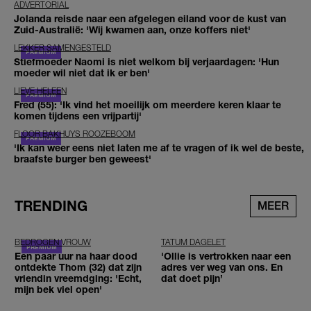
ADVERTORIAL
Jolanda reisde naar een afgelegen eiland voor de kust van
Zuid-Australië: 'Wij kwamen aan, onze koffers niet'
LEKKER SAMENGESTELD
Stiefmoeder Naomi is niet welkom bij verjaardagen: 'Hun
moeder wil niet dat ik er ben'
LIEVE HELEEN
Fred (55): 'Ik vind het moeilijk om meerdere keren klaar te
komen tijdens een vrijpartij'
FLOOR BAKHUYS ROOZEBOOM
'Ik kan weer eens niet laten me af te vragen of ik wel de beste,
braafste burger ben geweest'
TRENDING
MEER
BEDROGEN VROUW
TATUM DAGELET
Een paar uur na haar dood
'Ollie is vertrokken naar een
ontdekte Thom (32) dat zijn
adres ver weg van ons. En
vriendin vreemdging: 'Echt,
dat doet pijn’
mijn bek viel open'