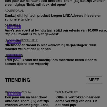
Een paar uur na haar dood ontdekte Thom (32) dat zijn vriendin
vreemdging: 'Echt, mijn bek viel open'
ADVERTORIAL
Dankzij dit hightech product kregen LINDA.lezers frissere en
schonere tanden
DE ERFENIS
Amy’s zus voert al twintig jaar strijd om erfenis van 10.000 euro:
'Op de uitvaart is ze niet geweest'
LEKKER SAMENGESTELD
Stiefmoeder Naomi is niet welkom bij verjaardagen: 'Hun
moeder wil niet dat ik er ben'
LIEVE HELEEN
Fred (55): 'Ik vind het moeilijk om meerdere keren klaar te
komen tijdens een vrijpartij'
TRENDING
MEER
BEDROGEN VROUW
TATUM DAGELET
Een paar uur na haar dood
'Ollie is vertrokken naar een
ontdekte Thom (32) dat zijn
adres ver weg van ons. En
vriendin vreemdging: 'Echt,
dat doet pijn’