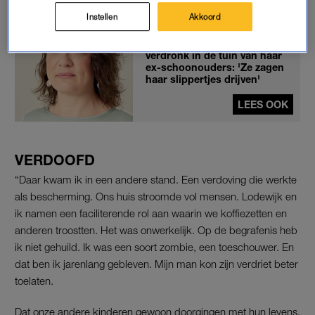
naar huis genomen.”
Instellen
Akkoord
Heddy's dochter Marith (6)
verdronk in de tuin van haar
ex-schoonouders: 'Ze zagen
haar slippertjes drijven'
LEES OOK
VERDOOFD
“Daar kwam ik in een andere stand. Een verdoving die werkte
als bescherming. Ons huis stroomde vol mensen. Lodewijk en
ik namen een faciliterende rol aan waarin we koffiezetten en
anderen troostten. Het was onwerkelijk. Op de begrafenis heb
ik niet gehuild. Ik was een soort zombie, een toeschouwer. En
dat ben ik jarenlang gebleven. Mijn man kon zijn verdriet beter
toelaten.
Dat onze andere kinderen gewoon doorgingen met hun levens,