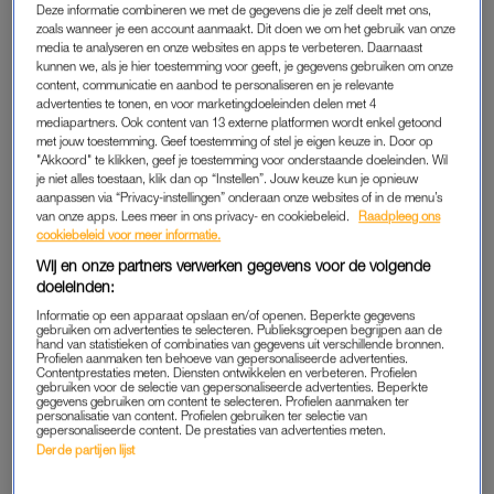
niet blijven kijken en dus reed ik weer naar huis.
Deze informatie combineren we met de gegevens die je zelf deelt met ons,
zoals wanneer je een account aanmaakt. Dit doen we om het gebruik van onze
Eenmaal thuis ging de telefoon. ‘Kunt u naar het zwembad
media te analyseren en onze websites en apps te verbeteren. Daarnaast
kunnen we, als je hier toestemming voor geeft, je gegevens gebruiken om onze
komen? Milou wordt op dit moment gereanimeerd.’ De drie
content, communicatie en aanbod te personaliseren en je relevante
badmeesters waren haar uit het oog verloren tijdens een
advertenties te tonen, en voor marketingdoeleinden delen met 4
mediapartners. Ook content van 13 externe platformen wordt enkel getoond
oefening zonder bandjes. Achteraf bleek dat Milou twintig
met jouw toestemming. Geef toestemming of stel je eigen keuze in. Door op
minuten onder water heeft gelegen voordat ze werd
"Akkoord" te klikken, geef je toestemming voor onderstaande doeleinden. Wil
opgemerkt. Ze had nog een lichte hartslag toen ik aankwam.
je niet alles toestaan, klik dan op “Instellen”. Jouw keuze kun je opnieuw
aanpassen via “Privacy-instellingen” onderaan onze websites of in de menu’s
Ik reed mee met de ambulance. Mijn man, Lodewijk, was
van onze apps. Lees meer in ons privacy- en cookiebeleid.
Raadpleeg ons
inmiddels door de politie gewaarschuwd en kwam
cookiebeleid voor meer informatie.
rechtstreeks naar het ziekenhuis.
Wij en onze partners verwerken gegevens voor de volgende
doeleinden:
‘We moeten stoppen met reanimeren, het heeft geen zin
Informatie op een apparaat opslaan en/of openen. Beperkte gegevens
gebruiken om advertenties te selecteren. Publieksgroepen begrijpen aan de
meer’, zei de arts. Miloutje werd op mijn schoot gezet. Zo
hand van statistieken of combinaties van gegevens uit verschillende bronnen.
Profielen aanmaken ten behoeve van gepersonaliseerde advertenties.
hebben we een tijdje huilend en sprakeloos met z’n drietjes in
Contentprestaties meten. Diensten ontwikkelen en verbeteren. Profielen
die kamer gezeten. Tot we ons realiseerden dat onze andere
gebruiken voor de selectie van gepersonaliseerde advertenties. Beperkte
gegevens gebruiken om content te selecteren. Profielen aanmaken ter
kinderen nog van niets wisten en we niet zomaar met een
personalisatie van content. Profielen gebruiken ter selectie van
gepersonaliseerde content. De prestaties van advertenties meten.
overleden zusje thuis konden komen. We hebben de meisjes,
Derde partijen lijst
toen acht, zes en anderhalf, opgehaald en Milou samen mee