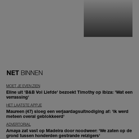
NET
BINNEN
MOET JE EVEN ZIEN
Eline uit 'B&B Vol Liefde' bezoekt Timothy op Ibiza: 'Wat een
verrassing'
HET LAATSTE APPJE
Maureen (47) sloeg een verjaardagsuitnodiging af: 'Ik werd
meteen overal geblokkeerd'
ADVERTORIAL
Amaya zat vast op Madeira door noodweer: 'We zaten op de
grond tussen honderden gestrande reizigers'