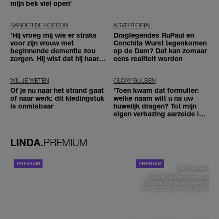
mijn bek viel open'
SANDER DE HOSSON
ADVERTORIAL
'Hij vroeg mij wie er straks
Draglegendes RuPaul en
voor zijn vrouw met
Conchita Wurst tegenkomen
beginnende dementie zou
op de Dam? Dat kan zomaar
zorgen. Hij wist dat hij haar
eens realiteit worden
zou moeten loslaten'
WIL JE WETEN
OLCAY GULSEN
Of je nu naar het strand gaat
'Toen kwam dat formulier:
of naar werk: dit kledingstuk
welke naam wilt u na uw
is onmisbaar
huwelijk dragen? Tot mijn
eigen verbazing aarzelde ik
geen moment'
LINDA.
PREMIUM
ACHTERGROND
DE STAD VAN
Elske DeWall over Leeu
muziek en haar favoriete p
de stad: 'Een stad die voelt 