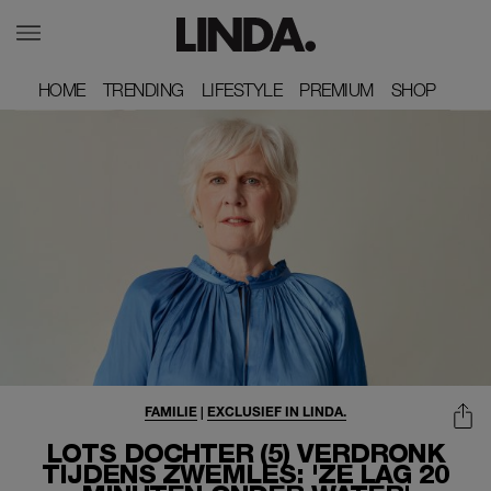
HOME
HOME
TRENDING
TRENDING
LIFESTYLE
LIFESTYLE
PREMIUM
PREMIUM
SHOP
SHOP
FAMILIE
|
EXCLUSIEF IN LINDA.
LOTS DOCHTER (5) VERDRONK
TIJDENS ZWEMLES: 'ZE LAG 20