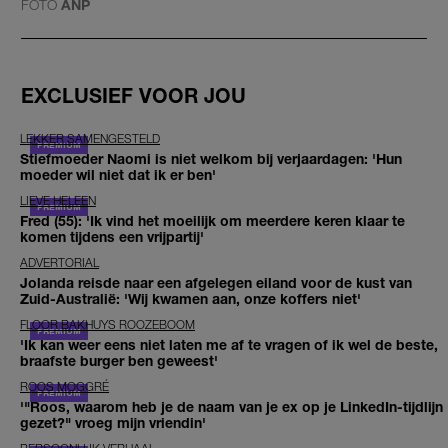
FOTO
ANP
EXCLUSIEF VOOR JOU
LEKKER SAMENGESTELD
Stiefmoeder Naomi is niet welkom bij verjaardagen: 'Hun
moeder wil niet dat ik er ben'
LIEVE HELEEN
Fred (55): 'Ik vind het moeilijk om meerdere keren klaar te
komen tijdens een vrijpartij'
ADVERTORIAL
Jolanda reisde naar een afgelegen eiland voor de kust van
Zuid-Australië: 'Wij kwamen aan, onze koffers niet'
FLOOR BAKHUYS ROOZEBOOM
'Ik kan weer eens niet laten me af te vragen of ik wel de beste,
braafste burger ben geweest'
ROOS MOGGRÉ
'"Roos, waarom heb je de naam van je ex op je LinkedIn-tijdlijn
gezet?" vroeg mijn vriendin'