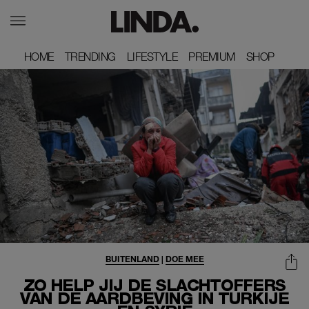
HOME
HOME
TRENDING
TRENDING
LIFESTYLE
LIFESTYLE
PREMIUM
PREMIUM
SHOP
SHOP
BUITENLAND
|
DOE MEE
ZO HELP JIJ DE SLACHTOFFERS
VAN DE AARDBEVING IN TURKIJE