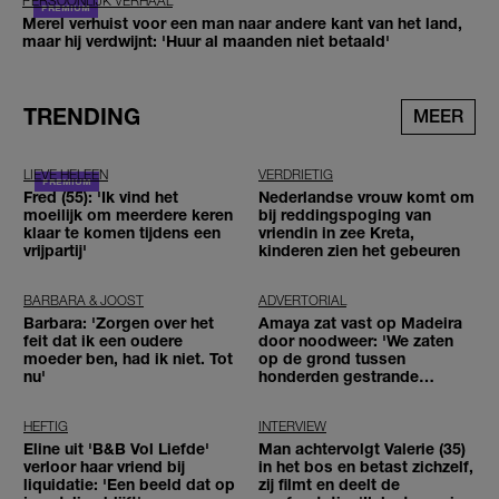
PERSOONLIJK VERHAAL
Merel verhuist voor een man naar andere kant van het land,
maar hij verdwijnt: 'Huur al maanden niet betaald'
TRENDING
MEER
LIEVE HELEEN
VERDRIETIG
Fred (55): 'Ik vind het
Nederlandse vrouw komt om
moeilijk om meerdere keren
bij reddingspoging van
klaar te komen tijdens een
vriendin in zee Kreta,
vrijpartij'
kinderen zien het gebeuren
BARBARA & JOOST
ADVERTORIAL
Barbara: 'Zorgen over het
Amaya zat vast op Madeira
feit dat ik een oudere
door noodweer: 'We zaten
moeder ben, had ik niet. Tot
op de grond tussen
nu'
honderden gestrande
reizigers'
HEFTIG
INTERVIEW
Eline uit 'B&B Vol Liefde'
Man achtervolgt Valerie (35)
verloor haar vriend bij
in het bos en betast zichzelf,
liquidatie: 'Een beeld dat op
zij filmt en deelt de