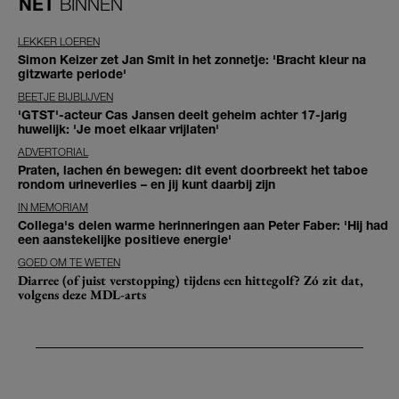
NET
BINNEN
LEKKER LOEREN
Simon Keizer zet Jan Smit in het zonnetje: 'Bracht kleur na
gitzwarte periode'
BEETJE BIJBLIJVEN
'GTST'-acteur Cas Jansen deelt geheim achter 17-jarig
huwelijk: 'Je moet elkaar vrijlaten'
ADVERTORIAL
Praten, lachen én bewegen: dit event doorbreekt het taboe
rondom urineverlies – en jij kunt daarbij zijn
IN MEMORIAM
Collega's delen warme herinneringen aan Peter Faber: 'Hij had
een aanstekelijke positieve energie'
GOED OM TE WETEN
Diarree (of juist verstopping) tijdens een hittegolf? Zó zit dat,
volgens deze MDL-arts