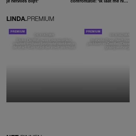
je netvlies blijft'
confrontatie: 'Ik laat me niet
tegenhouden'
LINDA.
PREMIUM
DE STAD VAN
DE STAD VAN
Elske DeWall over Leeuwarden,
Isabelle Boer deelt haar f
muziek en haar favoriete plekken in
plekken in Zwolle: 'Deze pl
de stad: 'Een stad die voelt als thuis'
graag verborgen'