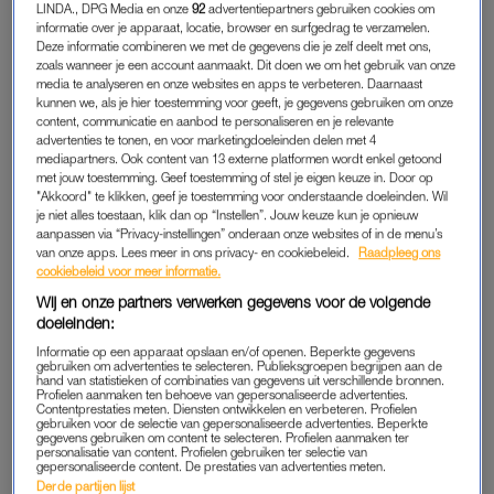
LINDA., DPG Media en onze
92
advertentiepartners gebruiken cookies om
gaat onverminderd door.
informatie over je apparaat, locatie, browser en surfgedrag te verzamelen.
Deze informatie combineren we met de gegevens die je zelf deelt met ons,
zoals wanneer je een account aanmaakt. Dit doen we om het gebruik van onze
media te analyseren en onze websites en apps te verbeteren. Daarnaast
Pasgeboren baby nog met
kunnen we, als je hier toestemming voor geeft, je gegevens gebruiken om onze
navelstreng uit puin gered na
content, communicatie en aanbod te personaliseren en je relevante
aardbeving
advertenties te tonen, en voor marketingdoeleinden delen met 4
mediapartners. Ook content van 13 externe platformen wordt enkel getoond
met jouw toestemming. Geef toestemming of stel je eigen keuze in. Door op
LEES OOK
"Akkoord" te klikken, geef je toestemming voor onderstaande doeleinden. Wil
je niet alles toestaan, klik dan op “Instellen”. Jouw keuze kun je opnieuw
aanpassen via “Privacy-instellingen” onderaan onze websites of in de menu’s
van onze apps. Lees meer in ons privacy- en cookiebeleid.
Raadpleeg ons
DONEREN
cookiebeleid voor meer informatie.
Wij en onze partners verwerken gegevens voor de volgende
Wij hebben voor je op een rij gezet hoe je vanuit Nederland
doeleinden:
kunt helpen en bij welke hulporganisaties je kunt doneren.
Informatie op een apparaat opslaan en/of openen. Beperkte gegevens
gebruiken om advertenties te selecteren. Publieksgroepen begrijpen aan de
Tekst gaat hieronder verder.
hand van statistieken of combinaties van gegevens uit verschillende bronnen.
Profielen aanmaken ten behoeve van gepersonaliseerde advertenties.
Contentprestaties meten. Diensten ontwikkelen en verbeteren. Profielen
gebruiken voor de selectie van gepersonaliseerde advertenties. Beperkte
gegevens gebruiken om content te selecteren. Profielen aanmaken ter
personalisatie van content. Profielen gebruiken ter selectie van
gepersonaliseerde content. De prestaties van advertenties meten.
Derde partijen lijst