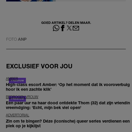
GOED ARTIKEL? DELEN MAAR.
FOTO
ANP
EXCLUSIEF VOOR JOU
AMBER
High-class escort Amber: ‘Op het moment dat ik vooroverbuig
hoor ik een zachte klik’
BEDROGEN VROUW
Een paar uur na haar dood ontdekte Thom (32) dat zijn vriendin
vreemdging: 'Echt, mijn bek viel open'
ADVERTORIAL
Zin om te bingen? Déze (iconische) queer series verdienen een
plek op je kijklijst