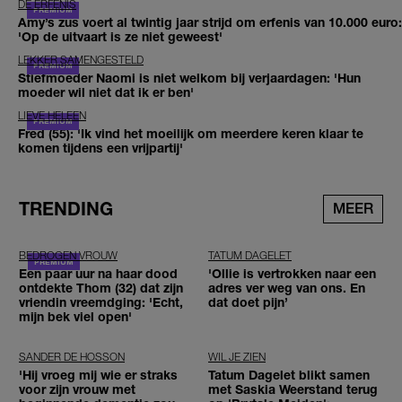
DE ERFENIS
Amy’s zus voert al twintig jaar strijd om erfenis van 10.000 euro:
'Op de uitvaart is ze niet geweest'
LEKKER SAMENGESTELD
Stiefmoeder Naomi is niet welkom bij verjaardagen: 'Hun
moeder wil niet dat ik er ben'
LIEVE HELEEN
Fred (55): 'Ik vind het moeilijk om meerdere keren klaar te
komen tijdens een vrijpartij'
TRENDING
MEER
BEDROGEN VROUW
TATUM DAGELET
Een paar uur na haar dood
'Ollie is vertrokken naar een
ontdekte Thom (32) dat zijn
adres ver weg van ons. En
vriendin vreemdging: 'Echt,
dat doet pijn’
mijn bek viel open'
SANDER DE HOSSON
WIL JE ZIEN
'Hij vroeg mij wie er straks
Tatum Dagelet blikt samen
voor zijn vrouw met
met Saskia Weerstand terug