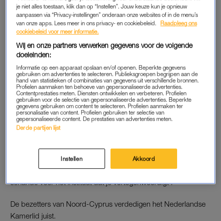
weten. Den Haan was tevens niet op de hoogte van de klacht.
je niet alles toestaan, klik dan op “Instellen”. Jouw keuze kun je opnieuw
aanpassen via “Privacy-instellingen” onderaan onze websites of in de menu’s
van onze apps. Lees meer in ons privacy- en cookiebeleid.
Raadpleeg ons
Volgens de Cypriotische ambassade in Den Haag geeft dat
cookiebeleid voor meer informatie.
aan hoe het Kamerlid in de wereld staat. “Dit bezoek vinden
Wij en onze partners verwerken gegevens voor de volgende
wij ongepast en zeer onverstandig”, aldus de ambassade.
doeleinden:
“Het Kamerlid hoort te weten dat zoiets heftige emoties kan
Informatie op een apparaat opslaan en/of openen. Beperkte gegevens
gebruiken om advertenties te selecteren. Publieksgroepen begrijpen aan de
oproepen op het eiland.” Ze benoemen ook dat het hun plicht
hand van statistieken of combinaties van gegevens uit verschillende bronnen.
Profielen aanmaken ten behoeve van gepersonaliseerde advertenties.
is om hiervan een melding te maken bij de Nederlandse
Contentprestaties meten. Diensten ontwikkelen en verbeteren. Profielen
regering en hopen dat Den Haan aangesproken wordt.
gebruiken voor de selectie van gepersonaliseerde advertenties. Beperkte
gegevens gebruiken om content te selecteren. Profielen aanmaken ter
personalisatie van content. Profielen gebruiken ter selectie van
gepersonaliseerde content. De prestaties van advertenties meten.
Derde partijen lijst
VERDEELDHEID
Het gevoelige bezoek resulteert in verdere verdeeldheid
tussen het noorden van Cyprus en de rest van het eiland. De
Instellen
Akkoord
Cypriotische minister van Financiën noemt Den Haan ‘een
schande voor het instituut dat je vertegenwoordigt’.
De bezetters van Noord-Cyprus verdedigen het Nederlandse
Kamerlid juist.