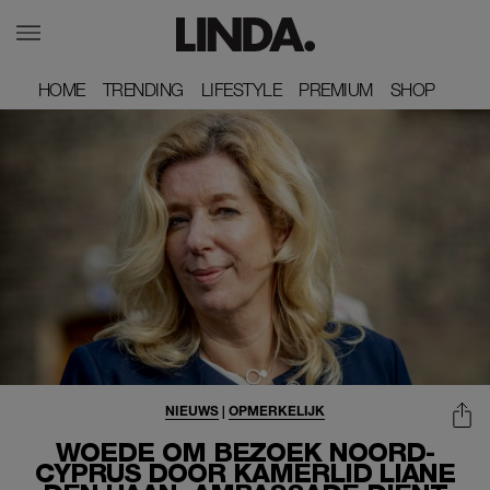
HOME
HOME
TRENDING
TRENDING
LIFESTYLE
LIFESTYLE
PREMIUM
PREMIUM
SHOP
SHOP
NIEUWS
|
OPMERKELIJK
WOEDE OM BEZOEK NOORD-
CYPRUS DOOR KAMERLID LIANE