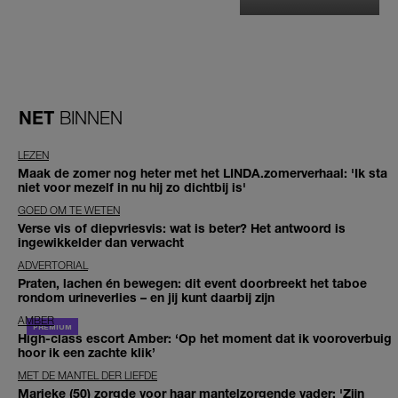
NET
BINNEN
LEZEN
Maak de zomer nog heter met het LINDA.zomerverhaal: 'Ik sta
niet voor mezelf in nu hij zo dichtbij is'
GOED OM TE WETEN
Verse vis of diepvriesvis: wat is beter? Het antwoord is
ingewikkelder dan verwacht
ADVERTORIAL
Praten, lachen én bewegen: dit event doorbreekt het taboe
rondom urineverlies – en jij kunt daarbij zijn
AMBER
High-class escort Amber: ‘Op het moment dat ik vooroverbuig
hoor ik een zachte klik’
MET DE MANTEL DER LIEFDE
Marieke (50) zorgde voor haar mantelzorgende vader: 'Zijn