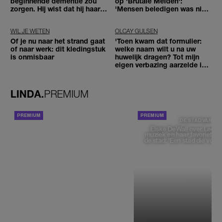
beginnende dementie zou
op 'Brutale Meiden':
zorgen. Hij wist dat hij haar
'Mensen beledigen was niet
zou moeten loslaten'
leuk meer'
WIL JE WETEN
OLCAY GULSEN
Of je nu naar het strand gaat
'Toen kwam dat formulier:
of naar werk: dit kledingstuk
welke naam wilt u na uw
is onmisbaar
huwelijk dragen? Tot mijn
eigen verbazing aarzelde ik
geen moment'
LINDA.
PREMIUM
ACHTERGROND
DE STAD VAN
Elske DeWall over Leeu
muziek en haar favoriete p
de stad: 'Een stad die voelt 