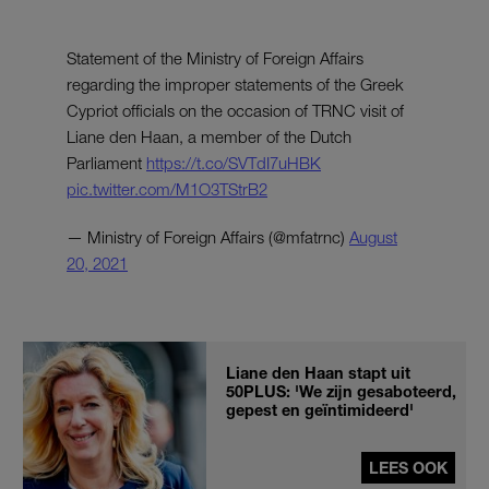
Statement of the Ministry of Foreign Affairs
regarding the improper statements of the Greek
Cypriot officials on the occasion of TRNC visit of
Liane den Haan, a member of the Dutch
Parliament
https://t.co/SVTdI7uHBK
pic.twitter.com/M1O3TStrB2
— Ministry of Foreign Affairs (@mfatrnc)
August
20, 2021
Liane den Haan stapt uit
50PLUS: 'We zijn gesaboteerd,
gepest en geïntimideerd'
LEES OOK