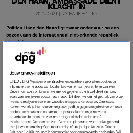
DEN HAAN, AMBASSADE DIENT
KLACHT IN
20-08-2021
|
NATHALIE BOLLEN
Politica Liane den Haan ligt zwaar onder vuur na een
bezoek aan de internationaal niet-erkende republiek
Noord-Cyprus.
Daarnaast diende de ambassade van de Republiek Cyprus in
Den Haag gisteren een klacht in bij de Nederlandse regering,
Jouw privacy-instellingen
bevestigt een woordvoerder tegen het
AD.
LINDA., DPG Media en onze
92
advertentiepartners gebruiken cookies om
informatie over je apparaat, locatie, browser en surfgedrag te verzamelen.
Deze informatie combineren we met de gegevens die je zelf deelt met ons,
NOORD-CYPRUS
zoals wanneer je een account aanmaakt. Dit doen we om het gebruik van onze
Den Haan bezocht een minister van Noord-Cyprus. Iets wat
media te analyseren en onze websites en apps te verbeteren. Daarnaast
kunnen we, als je hier toestemming voor geeft, je gegevens gebruiken om onze
het Europese gedeelte van het eiland ziet als provocatie en
content, communicatie en aanbod te personaliseren en je relevante
een erkenning van het door Turkije bezette gebied. Het
advertenties te tonen, en voor marketingdoeleinden delen met 4
mediapartners. Ook content van 13 externe platformen wordt enkel getoond
Kamerlid
van voorheen 50Plus
zag zelf het kwaad er niet van
met jouw toestemming. Geef toestemming of stel je eigen keuze in. Door op
in. “Het was een informeel bezoek als privépersoon”, liet ze
"Akkoord" te klikken, geef je toestemming voor onderstaande doeleinden. Wil