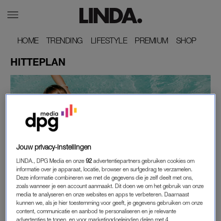
HOME
HOME
TRENDING
TRENDING
LIFESTYLE
LIFESTYLE
PREMIUM
PREMIUM
SHOP
SHOP
HITTEPLAN
Jouw privacy-instellingen
LINDA., DPG Media en onze
92
advertentiepartners gebruiken cookies om
HITTEPLAN
informatie over je apparaat, locatie, browser en surfgedrag te verzamelen.
Deze informatie combineren we met de gegevens die je zelf deelt met ons,
SLA DE ZONNEBRAND MAAR VAST IN: KANS
zoals wanneer je een account aanmaakt. Dit doen we om het gebruik van onze
OP VIERDE REGIONALE HITTEGOLF VAN DIT
media te analyseren en onze websites en apps te verbeteren. Daarnaast
JAAR
kunnen we, als je hier toestemming voor geeft, je gegevens gebruiken om onze
content, communicatie en aanbod te personaliseren en je relevante
advertenties te tonen, en voor marketingdoeleinden delen met 4