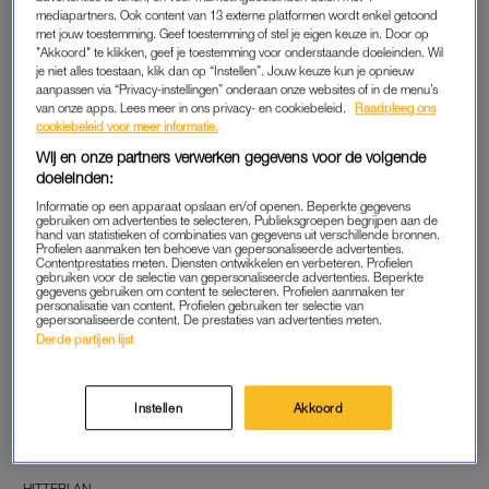
HITTEPLAN
HITTEPLAN
mediapartners. Ook content van 13 externe platformen wordt enkel getoond
Deze vakantiebestemmingen
Zomerhitte weer op volle
met jouw toestemming. Geef toestemming of stel je eigen keuze in. Door op
krijgen dit weekend met
kracht: temperaturen lopen
"Akkoord" te klikken, geef je toestemming voor onderstaande doeleinden. Wil
extreme hitte of stevig
vanaf vandaag op tot 31
je niet alles toestaan, klik dan op “Instellen”. Jouw keuze kun je opnieuw
onweer te maken
graden
aanpassen via “Privacy-instellingen” onderaan onze websites of in de menu’s
van onze apps. Lees meer in ons privacy- en cookiebeleid.
Raadpleeg ons
cookiebeleid voor meer informatie.
HITTEPLAN
HITTEPLAN
Wij en onze partners verwerken gegevens voor de volgende
Wijnboer Ilja Gort deelt dé
Is het gebruik van een airco
wijntip voor warme dagen:
verstandig? Deze do's (en
doeleinden:
'Stop die fles gewoon in de
don'ts) zijn goed om te
Informatie op een apparaat opslaan en/of openen. Beperkte gegevens
vriezer'
weten
gebruiken om advertenties te selecteren. Publieksgroepen begrijpen aan de
hand van statistieken of combinaties van gegevens uit verschillende bronnen.
Profielen aanmaken ten behoeve van gepersonaliseerde advertenties.
HITTEPLAN
HITTEPLAN
Contentprestaties meten. Diensten ontwikkelen en verbeteren. Profielen
gebruiken voor de selectie van gepersonaliseerde advertenties. Beperkte
Pak die ventilator er maar
Na flinke zonneschijn komt
gegevens gebruiken om content te selecteren. Profielen aanmaken ter
weer bij: de warmste nacht
minder zonneschijn: vanaf
personalisatie van content. Profielen gebruiken ter selectie van
ooit komt eraan
déze dag koelt het af
gepersonaliseerde content. De prestaties van advertenties meten.
Derde partijen lijst
HITTEPLAN
HITTEPLAN
In deze hitte een
8 x tips hoe je tijdens een
festivalcamping op? Dit zijn de
hete plaknacht tóch goed
Instellen
Akkoord
essentials die je niet wil
slaapt
vergeten
HITTEPLAN