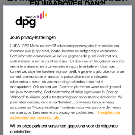
EN WAAROVER DAN?'
25-06-2026
|
SUUS RUIS
PREMIUM
Jouw privacy-instellingen
LEES VERDER MET
LINDA., DPG Media en onze
92
advertentiepartners gebruiken cookies om
informatie over je apparaat, locatie, browser en surfgedrag te verzamelen.
PREMIUM
Deze informatie combineren we met de gegevens die je zelf deelt met ons,
zoals wanneer je een account aanmaakt. Dit doen we om het gebruik van onze
media te analyseren en onze websites en apps te verbeteren. Daarnaast
kunnen we, als je hier toestemming voor geeft, je gegevens gebruiken om onze
Krijg onbeperkt toegang tot alle
content, communicatie en aanbod te personaliseren en je relevante
artikelen
advertenties te tonen, en voor marketingdoeleinden delen met 4
mediapartners. Ook content van 13 externe platformen wordt enkel getoond
Lees LINDA.magazine online
met jouw toestemming. Geef toestemming of stel je eigen keuze in. Door op
"Akkoord" te klikken, geef je toestemming voor onderstaande doeleinden. Wil
je niet alles toestaan, klik dan op “Instellen”. Jouw keuze kun je opnieuw
Geniet van te gekke winacties en
aanpassen via “Privacy-instellingen” onderaan onze websites of in de menu’s
lekkere puzzels
van onze apps. Lees meer in ons privacy- en cookiebeleid.
Raadpleeg ons
cookiebeleid voor meer informatie.
Maandelijks opzegbaar
Wij en onze partners verwerken gegevens voor de volgende
doeleinden: