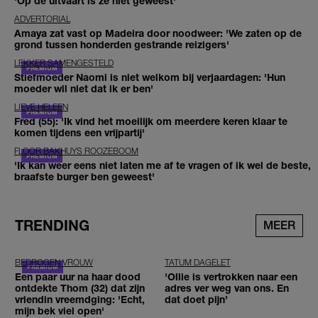
'Op de uitvaart is ze niet geweest'
ADVERTORIAL
Amaya zat vast op Madeira door noodweer: 'We zaten op de
grond tussen honderden gestrande reizigers'
LEKKER SAMENGESTELD
Stiefmoeder Naomi is niet welkom bij verjaardagen: 'Hun
moeder wil niet dat ik er ben'
LIEVE HELEEN
Fred (55): 'Ik vind het moeilijk om meerdere keren klaar te
komen tijdens een vrijpartij'
FLOOR BAKHUYS ROOZEBOOM
'Ik kan weer eens niet laten me af te vragen of ik wel de beste,
braafste burger ben geweest'
TRENDING
MEER
BEDROGEN VROUW
TATUM DAGELET
Een paar uur na haar dood
'Ollie is vertrokken naar een
ontdekte Thom (32) dat zijn
adres ver weg van ons. En
vriendin vreemdging: 'Echt,
dat doet pijn’
mijn bek viel open'