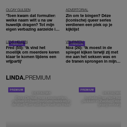
OLCAY GULSEN
ADVERTORIAL
'Toen kwam dat formulier:
Zin om te bingen? Déze
welke naam wilt u na uw
(iconische) queer series
huwelijk dragen? Tot mijn
verdienen een plek op je
eigen verbazing aarzelde ik
kijklijst
geen moment'
LIEVE HELEEN
VRIJPARTIJ
Fred (55): 'Ik vind het
Noa (26): 'Ik moest in de
moeilijk om meerdere keren
spiegel kijken terwijl zij met
klaar te komen tijdens een
me aan het seksen was en
vrijpartij'
de tranen sprongen in mijn
ogen'
LINDA.
PREMIUM
DE STAD VAN
DE STAD VAN
Elske DeWall over Leeuwarden,
Isabelle Boer deelt haar f
muziek en haar favoriete plekken in
plekken in Zwolle: 'Deze pl
de stad: 'Een stad die voelt als thuis'
graag verborgen'