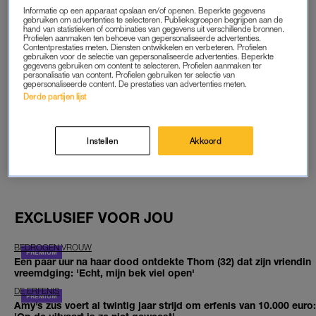
Informatie op een apparaat opslaan en/of openen. Beperkte gegevens
START GRATIS MAAND
gebruiken om advertenties te selecteren. Publieksgroepen begrijpen aan de
hand van statistieken of combinaties van gegevens uit verschillende bronnen.
Profielen aanmaken ten behoeve van gepersonaliseerde advertenties.
Contentprestaties meten. Diensten ontwikkelen en verbeteren. Profielen
Daarna €5,95 per maand
gebruiken voor de selectie van gepersonaliseerde advertenties. Beperkte
gegevens gebruiken om content te selecteren. Profielen aanmaken ter
personalisatie van content. Profielen gebruiken ter selectie van
Al abonnee? Log in
gepersonaliseerde content. De prestaties van advertenties meten.
Derde partijen lijst
Instellen
Akkoord
GOED ARTIKEL? DELEN MAAR.
EXCLUSIEF VOOR JOU
BEDROGEN VROUW
Een paar uur na haar dood ontdekte Thom (32) dat zijn vriendin
vreemdging: 'Echt, mijn bek viel open'
DE ERFENIS
Amy’s zus voert al twintig jaar strijd om erfenis van 10.000 euro: