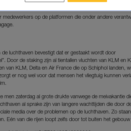
de staking’.
r medewerkers op de platformen die onder andere verantwoo
agage.
de luchthaven bevestigt dat er gestaakt wordt door
l”.
Door de staking zijn al tientallen vluchten van KLM en
gen van KLM, Delta en Air France die op Schiphol landen, 
zorgt er nog wel voor dat mensen het vliegtuig kunnen verl
uim.
e men zaterdag al grote drukte vanwege de meivakantie di
hthaven al sprake zijn van langere wachttijden die door de 
sociale media over de problemen op de luchthaven. Zo staa
jen. Eén van die rijen loopt zelfs door tot buiten het gebou