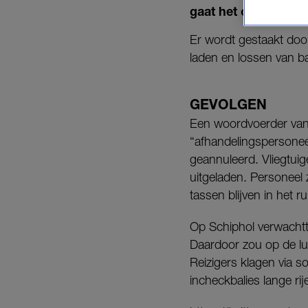
gaat het om een ‘wil
Er wordt gestaakt doo
laden en lossen van b
GEVOLGEN
Een woordvoerder van 
“afhandelingspersonee
geannuleerd. Vliegtui
uitgeladen. Personeel 
tassen blijven in het r
Op Schiphol verwachtt
Daardoor zou op de luc
Reizigers klagen via 
incheckbalies lange ri