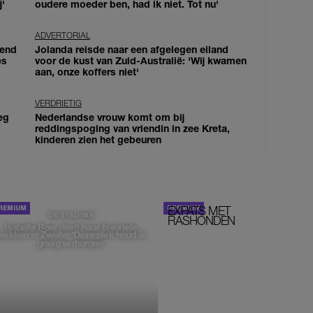
j'
oudere moeder ben, had ik niet. Tot nu'
ADVERTORIAL
iend
Jolanda reisde naar een afgelegen eiland
es
voor de kust van Zuid-Australië: 'Wij kwamen
aan, onze koffers niet'
VERDRIETIG
eg
Nederlandse vrouw komt om bij
reddingspoging van vriendin in zee Kreta,
kinderen zien het gebeuren
EXPATS MET
STOM!
DE STAD VAN
RASHONDEN
Isabelle Boer deelt haar favoriete
plekken in Zwolle: 'Deze plek houd ik
graag verborgen'