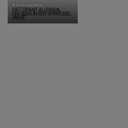
‘IK ZAT IN EEN SEKTE’
‘HET DRAAIT ALLEMAAL
OM SEKS IN EEN SPIRITUEEL 
JASJE’