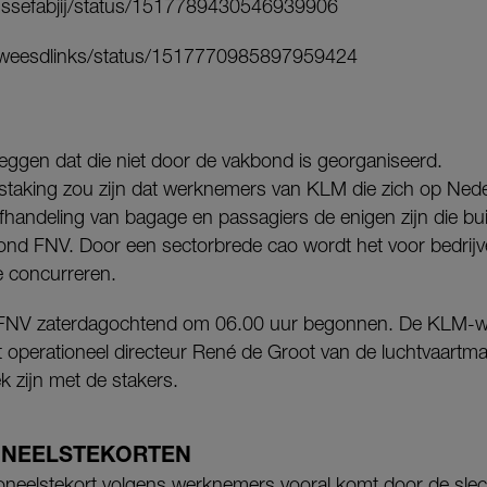
oussefabjij/status/1517789430546939906
verweesdlinks/status/1517770985897959424
zeggen dat die niet door de vakbond is georganiseerd.
 staking zou zijn dat werknemers van KLM die zich op Ned
handeling van bagage en passagiers de enigen zijn die bu
bond FNV. Door een sectorbrede cao wordt het voor bedrij
e concurreren.
ns FNV zaterdagochtend om 06.00 uur begonnen. De KLM-
 operationeel directeur René de Groot van de luchtvaartma
 zijn met de stakers.
ONEELSTEKORTEN
soneelstekort volgens werknemers vooral komt door de sle