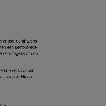
erlandse luchthavens
iten een sectorbrede
ven onmogelijk om op
werknemers zouden
atschappij. Hij zou
chte