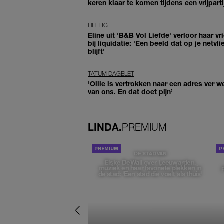
keren klaar te komen tijdens een vrijparti
HEFTIG
Eline uit 'B&B Vol Liefde' verloor haar vr
bij liquidatie: 'Een beeld dat op je netvli
blijft'
TATUM DAGELET
'Ollie is vertrokken naar een adres ver w
van ons. En dat doet pijn’
LINDA.
PREMIUM
DE STAD VAN
Elske DeWall over Leeuwarden,
muziek en haar favoriete plekken in
de stad: 'Een stad die voelt als thuis'