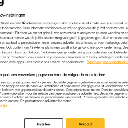
cy-instellingen
 Media en onze
92
advertentiepartners gebruiken cookies om informatie over je apparaat, lo
g te verzamelen. Deze informatie combineren we met de gegevens die je zelf deelt met ons, z
aanmaakt. Dit doen we om het gebruik van onze media te analyseren en onze websites en a
Daarnaast kunnen we, als je hier toestemming voor geeft, je gegevens gebruiken om onze con
 en aanbod te personaliseren en je relevante advertenties te tonen, en voor marketingdoele
ers. Ook content van 13 externe platformen wordt enkel getoond met jouw toestemming. Ge
gen keuze in. Door op "Akkoord" te klikken, geef je toestemming voor onderstaande doeleinden. 
k dan op “Instellen”. Jouw keuze kun je opnieuw aanpassen via “Privacy-instellingen” ondera
u’s van onze apps. Lees meer in ons privacy- en cookiebeleid.
Raadpleeg ons cookiebeleid 
e partners verwerken gegevens voor de volgende doeleinden:
BINNENLAND
|
LINDA.
p een apparaat opslaan en/of openen. Beperkte gegevens gebruiken om advertenties te sele
AKING’ KLM PERSONEEL 
pen begrijpen aan de hand van statistieken of combinaties van gegevens uit verschillende br
 behoeve van gepersonaliseerde advertenties. Contentprestaties meten. Diensten ontwikkel
E EN UITVALLENDE VLUCH
Profielen gebruiken voor de selectie van gepersonaliseerde advertenties. Beperkte gegeven
lecteren. Profielen aanmaken ter personalisatie van content. Profielen gebruiken ter selectie 
SCHIPHOL
eerde content. De prestaties van advertenties meten.
 lijst
23-04-2022
|
NATHALIE BOLLEN
staakt zaterdagochtend op luchthaven Schiphol. Vo
Instellen
Akkoord