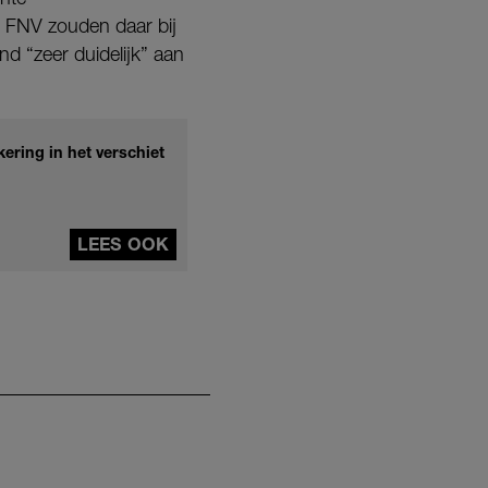
n FNV zouden daar bij
 “zeer duidelijk” aan
ering in het verschiet
LEES OOK