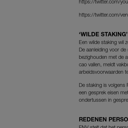
https://twitter.com/y
https://twitter.com/
‘WILDE STAKING’
Een wilde staking wil 
De aanleiding voor de
bezighouden met de af
cao vallen, meldt vak
arbeidsvoorwaarden t
De staking is volge
een gesprek eisen met
ondertussen in gesprek
REDENEN PERS
FNV stelt dat het per