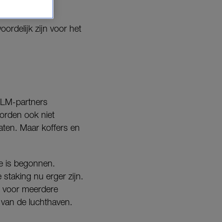
rdelijk zijn voor het
 KLM-partners
worden ook niet
aten. Maar koffers en
e is begonnen.
staking nu erger zijn.
n voor meerdere
w van de luchthaven.