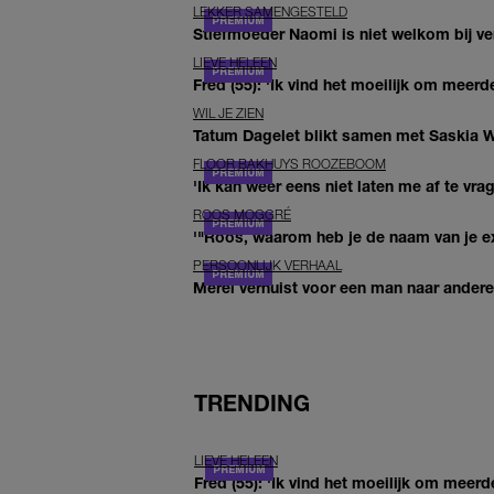
LEKKER SAMENGESTELD
Stiefmoeder Naomi is niet welkom bij ver
LIEVE HELEEN
Fred (55): 'Ik vind het moeilijk om meerde
WIL JE ZIEN
Tatum Dagelet blikt samen met Saskia W
FLOOR BAKHUYS ROOZEBOOM
'Ik kan weer eens niet laten me af te vr
ROOS MOGGRÉ
'"Roos, waarom heb je de naam van je ex 
PERSOONLIJK VERHAAL
Merel verhuist voor een man naar andere 
TRENDING
LIEVE HELEEN
Fred (55): 'Ik vind het moeilijk om meerd