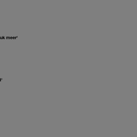
euk meer'
d'