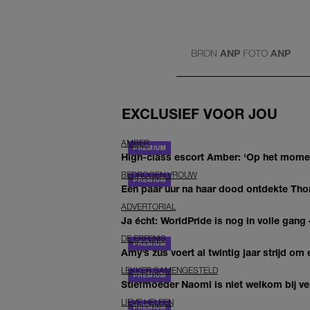
BRON
ANP
FOTO
ANP
EXCLUSIEF VOOR JOU
AMBER
High-class escort Amber: ‘Op het moment
BEDROGEN VROUW
Een paar uur na haar dood ontdekte Thom 
ADVERTORIAL
Ja écht: WorldPride is nog in volle gang –
DE ERFENIS
Amy’s zus voert al twintig jaar strijd om 
LEKKER SAMENGESTELD
Stiefmoeder Naomi is niet welkom bij ver
LIEVE HELEEN