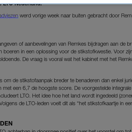
e LTO Nederland.
adviezen
werd vorige week naar buiten gebracht door Rem
ngeven of aanbevelingen van Remkes bijdragen aan de br
 boeren in een oplossing voor de stikstofkwestie. Voor zi
doende. De vraag is vooral wat het kabinet met het Remk
 om de stikstofaanpak breder te benaderen dan enkel jurid
en met een 6,7 de hoogste score. De voorgestelde integral
ludeert LTO. Het idee hoe het land wordt ingedeeld (zoner
 Volgens de LTO-leden voelt dit als “het stikstofkaartje in ee
IDEN
TO-achterban in doorsnee positief over het voorstel om tot