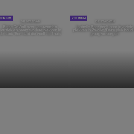
DE STAD VAN
DE STAD VAN
Elske DeWall over Leeuwarden,
Isabelle Boer deelt haar favoriete
muziek en haar favoriete plekken in
plekken in Zwolle: 'Deze plek houd 
de stad: 'Een stad die voelt als thuis'
graag verborgen'