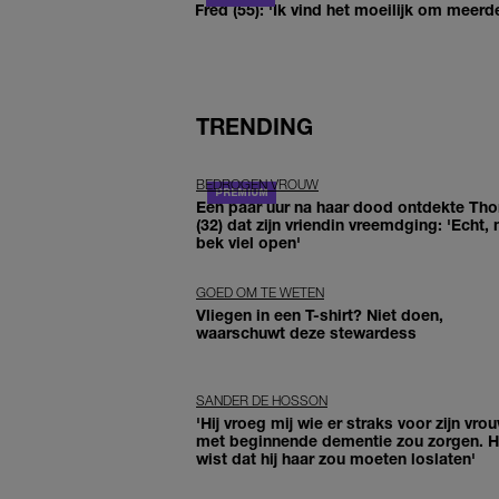
Fred (55): 'Ik vind het moeilijk om meerde
TRENDING
BEDROGEN VROUW
Een paar uur na haar dood ontdekte Th
(32) dat zijn vriendin vreemdging: 'Echt, 
bek viel open'
GOED OM TE WETEN
Vliegen in een T-shirt? Niet doen,
waarschuwt deze stewardess
SANDER DE HOSSON
'Hij vroeg mij wie er straks voor zijn vro
met beginnende dementie zou zorgen. Hi
wist dat hij haar zou moeten loslaten'