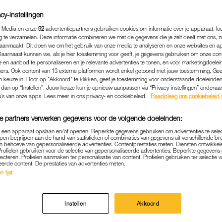
cy-instellingen
 Media en onze
92
advertentiepartners gebruiken cookies om informatie over je apparaat, lo
g te verzamelen. Deze informatie combineren we met de gegevens die je zelf deelt met ons, z
aanmaakt. Dit doen we om het gebruik van onze media te analyseren en onze websites en a
Daarnaast kunnen we, als je hier toestemming voor geeft, je gegevens gebruiken om onze con
 en aanbod te personaliseren en je relevante advertenties te tonen, en voor marketingdoele
ers. Ook content van 13 externe platformen wordt enkel getoond met jouw toestemming. Ge
gen keuze in. Door op "Akkoord" te klikken, geef je toestemming voor onderstaande doeleinden. 
k dan op “Instellen”. Jouw keuze kun je opnieuw aanpassen via “Privacy-instellingen” ondera
u’s van onze apps. Lees meer in ons privacy- en cookiebeleid.
Raadpleeg ons cookiebeleid 
e partners verwerken gegevens voor de volgende doeleinden:
POLITIEK
|
DE DISCUSSIE
p een apparaat opslaan en/of openen. Beperkte gegevens gebruiken om advertenties te sele
pen begrijpen aan de hand van statistieken of combinaties van gegevens uit verschillende br
: BOEREN HEBBEN WEINIG
 behoeve van gepersonaliseerde advertenties. Contentprestaties meten. Diensten ontwikkel
Profielen gebruiken voor de selectie van gepersonaliseerde advertenties. Beperkte gegeven
lecteren. Profielen aanmaken ter personalisatie van content. Profielen gebruiken ter selectie 
N REMKES-RAPPORT DOOR
eerde content. De prestaties van advertenties meten.
 lijst
11-10-2022
|
ROWAN PEPERKAMP
vragen zich hardop af of het kabinet de adviezen van
Instellen
Akkoord
l opvolgen. Dat komt naar voren uit een ledenraadp