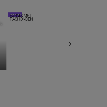
EXPATS MET
STOM!
PORTRETTEN
RASHONDEN
ik
‘IK ZAT IN EEN SEKTE’
‘HET DRAAIT ALLEMA
OM SEKS IN EEN SPIR
JASJE’
MONIQUE KLEMANN