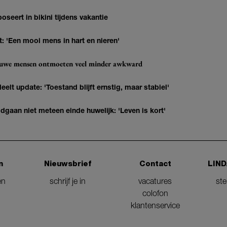
oseert in bikini tijdens vakantie
: 'Een mooi mens in hart en nieren'
ieuwe mensen ontmoeten veel minder awkward
elt update: 'Toestand blijft ernstig, maar stabiel'
gaan niet meteen einde huwelijk: 'Leven is kort'
n
Nieuwsbrief
Contact
LIND
en
schrijf je in
vacatures
st
colofon
klantenservice