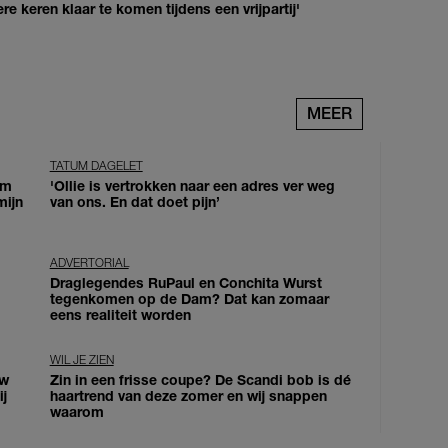
re keren klaar te komen tijdens een vrijpartij'
MEER
TATUM DAGELET
om
'Ollie is vertrokken naar een adres ver weg
mijn
van ons. En dat doet pijn’
ADVERTORIAL
Draglegendes RuPaul en Conchita Wurst
tegenkomen op de Dam? Dat kan zomaar
eens realiteit worden
WIL JE ZIEN
uw
Zin in een frisse coupe? De Scandi bob is dé
j
haartrend van deze zomer en wij snappen
waarom