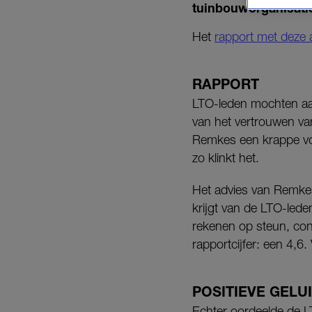
tuinbouworganisati
Het
rapport met deze 
RAPPORT
LTO-leden mochten aa
van het vertrouwen van
Remkes een krappe vol
zo klinkt het.
Het advies van Remkes
krijgt van de LTO-led
rekenen op steun, conc
rapportcijfer: een 4,6.
POSITIEVE GELU
Echter oordeelde de L