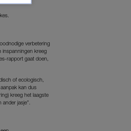
kes.
oodnodige verbetering
jn inspanningen kreeg
es-rapport gaat doen,
isch of ecologisch,
e aanpak kan dus
ing) kreeg het laagste
n ander jasje”.
 een