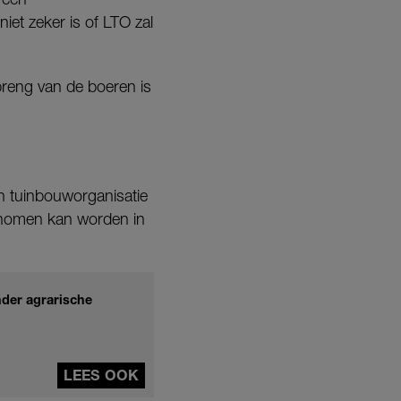
et zeker is of LTO zal
breng van de boeren is
n tuinbouworganisatie
genomen kan worden in
nder agrarische
LEES OOK