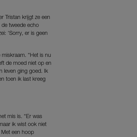
Tristan krijgt ze een
ij de tweede echo
i: ‘Sorry, er is geen
e miskraam. “Het is nu
eft de moed niet op en
n leven ging goed. Ik
n toen ik last kreeg
et mis is. “Er was
aar ik wist ook niet
n. Met een hoop