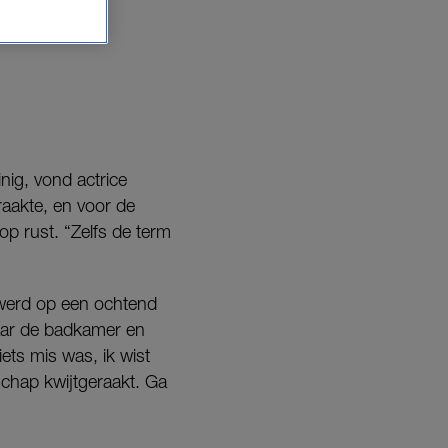
oot ze een
ig, vond actrice
aakte, en voor de
p rust. “Zelfs de term
 werd op een ochtend
aar de badkamer en
ets mis was, ik wist
rschap kwijtgeraakt. Ga