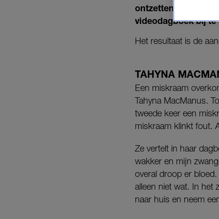
ontzettend alleen in
videodagboek bij t
Het resultaat is de a
TAHYNA MACMA
Een miskraam overkomt
Tahyna MacManus. Toe
tweede keer een miskr
miskraam klinkt fout. 
Ze vertelt in haar da
wakker en mijn zwang
overal droop er bloed.
alleen niet wat. In het
naar huis en neem een 