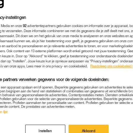
cy-instellingen
 Media en onze
92
advertentiepartners gebruiken cookies om informatie over je apparaat, lo
g te verzamelen. Deze informatie combineren we met de gegevens die je zelf deelt met ons, z
aanmaakt. Dit doen we om het gebruik van onze media te analyseren en onze websites en a
Daarnaast kunnen we, als je hier toestemming voor geeft, je gegevens gebruiken om onze con
 en aanbod te personaliseren en je relevante advertenties te tonen, en voor marketingdoele
ers. Ook content van 13 externe platformen wordt enkel getoond met jouw toestemming. Ge
gen keuze in. Door op "Akkoord" te klikken, geef je toestemming voor onderstaande doeleinden. 
k dan op “Instellen”. Jouw keuze kun je opnieuw aanpassen via “Privacy-instellingen” ondera
u’s van onze apps. Lees meer in ons privacy- en cookiebeleid.
Raadpleeg ons cookiebeleid 
ENTERTAINMENT
|
LINDA.
e partners verwerken gegevens voor de volgende doeleinden:
IELD VIDEODAGBOEK TIJ
p een apparaat opslaan en/of openen. Beperkte gegevens gebruiken om advertenties te sele
pen begrijpen aan de hand van statistieken of combinaties van gegevens uit verschillende br
ISKRAAM: 'DE TERM KLI
 behoeve van gepersonaliseerde advertenties. Contentprestaties meten. Diensten ontwikkel
Profielen gebruiken voor de selectie van gepersonaliseerde advertenties. Beperkte gegeven
lecteren. Profielen aanmaken ter personalisatie van content. Profielen gebruiken ter selectie 
HET MIJN FOUT IS'
eerde content. De prestaties van advertenties meten.
 lijst
20-07-2022
|
ROBYN VAN GORSEL
e actrice Tahyna MacManus een miskraam kreeg, voe
Instellen
Akkoord