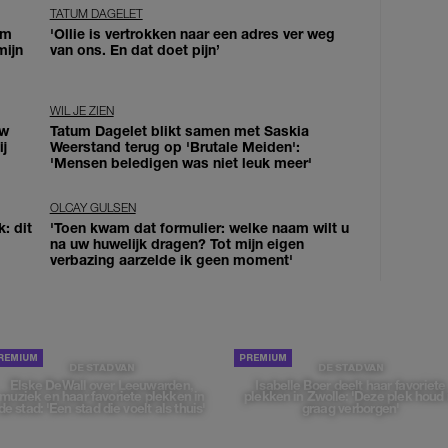
TATUM DAGELET
om
'Ollie is vertrokken naar een adres ver weg
mijn
van ons. En dat doet pijn’
WIL JE ZIEN
uw
Tatum Dagelet blikt samen met Saskia
j
Weerstand terug op 'Brutale Meiden':
'Mensen beledigen was niet leuk meer'
OLCAY GULSEN
: dit
'Toen kwam dat formulier: welke naam wilt u
na uw huwelijk dragen? Tot mijn eigen
verbazing aarzelde ik geen moment'
DE STAD VAN
DE STAD VAN
Elske DeWall over Leeuwarden,
Isabelle Boer deelt haar favoriete
muziek en haar favoriete plekken in
plekken in Zwolle: 'Deze plek houd 
de stad: 'Een stad die voelt als thuis'
graag verborgen'