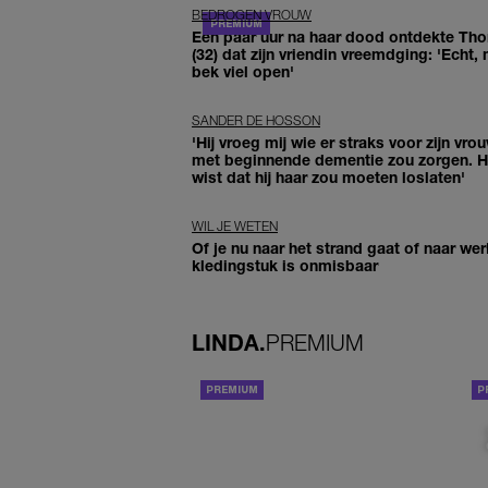
BEDROGEN VROUW
Een paar uur na haar dood ontdekte Th
(32) dat zijn vriendin vreemdging: 'Echt, 
bek viel open'
SANDER DE HOSSON
'Hij vroeg mij wie er straks voor zijn vro
met beginnende dementie zou zorgen. Hi
wist dat hij haar zou moeten loslaten'
WIL JE WETEN
Of je nu naar het strand gaat of naar werk
kledingstuk is onmisbaar
LINDA.
PREMIUM
ACHTERGROND