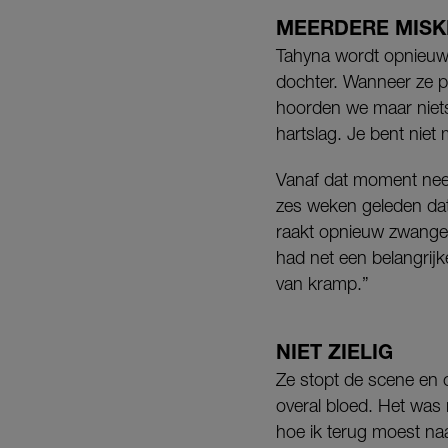
MEERDERE MIS
Tahyna wordt opnieuw 
dochter. Wanneer ze pr
hoorden we maar niets.
hartslag. Je bent niet
Vanaf dat moment neem
zes weken geleden dat 
raakt opnieuw zwanger.
had net een belangrijk
van kramp.”
NIET ZIELIG
Ze stopt de scene en c
overal bloed. Het was 
hoe ik terug moest naa