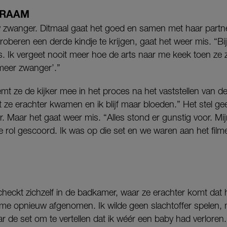
KRAAM
zwanger. Ditmaal gaat het goed en samen met haar partner 
oberen een derde kindje te krijgen, gaat het weer mis. “B
 Ik vergeet nooit meer hoe de arts naar me keek toen ze ze
 meer zwanger’.”
t ze de kijker mee in het proces na het vaststellen van d
ze erachter kwamen en ik blijf maar bloeden.” Het stel ge
 Maar het gaat weer mis. “Alles stond er gunstig voor. Mij
e rol gescoord. Ik was op die set en we waren aan het filme
heckt zichzelf in de badkamer, waar ze erachter komt dat h
me opnieuw afgenomen. Ik wilde geen slachtoffer spelen, m
r de set om te vertellen dat ik wéér een baby had verlore