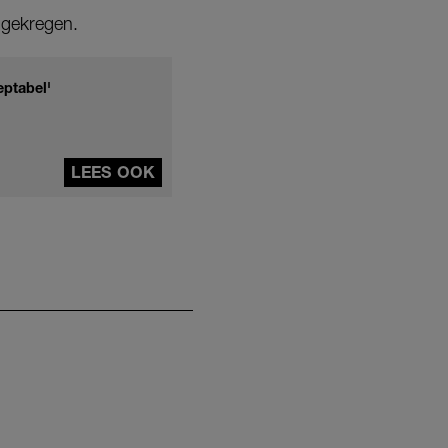
 gekregen.
eptabel'
LEES OOK