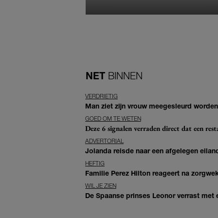
NET
BINNEN
VERDRIETIG
Man ziet zijn vrouw meegesleurd worden 
GOED OM TE WETEN
Deze 6 signalen verraden direct dat een resta
ADVERTORIAL
Jolanda reisde naar een afgelegen eiland
HEFTIG
Familie Perez Hilton reageert na zorgwe
WIL JE ZIEN
De Spaanse prinses Leonor verrast met e