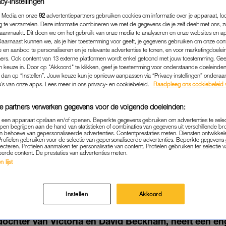
cy-instellingen
 Media en onze
92
advertentiepartners gebruiken cookies om informatie over je apparaat, lo
g te verzamelen. Deze informatie combineren we met de gegevens die je zelf deelt met ons, z
aanmaakt. Dit doen we om het gebruik van onze media te analyseren en onze websites en a
Daarnaast kunnen we, als je hier toestemming voor geeft, je gegevens gebruiken om onze con
 en aanbod te personaliseren en je relevante advertenties te tonen, en voor marketingdoele
ers. Ook content van 13 externe platformen wordt enkel getoond met jouw toestemming. Ge
gen keuze in. Door op "Akkoord" te klikken, geef je toestemming voor onderstaande doeleinden. 
k dan op “Instellen”. Jouw keuze kun je opnieuw aanpassen via “Privacy-instellingen” ondera
u’s van onze apps. Lees meer in ons privacy- en cookiebeleid.
Raadpleeg ons cookiebeleid 
e partners verwerken gegevens voor de volgende doeleinden:
p een apparaat opslaan en/of openen. Beperkte gegevens gebruiken om advertenties te sele
pen begrijpen aan de hand van statistieken of combinaties van gegevens uit verschillende br
MEDIA
|
BEKEND
 behoeve van gepersonaliseerde advertenties. Contentprestaties meten. Diensten ontwikkel
Profielen gebruiken voor de selectie van gepersonaliseerde advertenties. Beperkte gegeven
lecteren. Profielen aanmaken ter personalisatie van content. Profielen gebruiken ter selectie 
DEED ZICH VOOR ALS 'BI
eerde content. De prestaties van advertenties meten.
EN PROBEERDE DOCHTE
 lijst
TE ONTVOEREN
Instellen
Akkoord
13-07-2022
|
RENEE DE WITTE
e dochter van Victoria en David Beckham, heeft een e