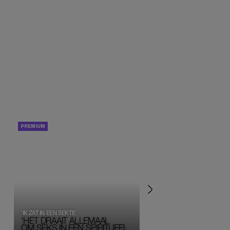
PORTRETTEN
PERSOONLIJK VERHA
‘IK ZAT IN EEN SEKTE’
‘HET DRAAIT ALLEMAAL
OM SEKS IN EEN SPIRITUEEL 