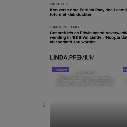
WIL JE ZIEN
Kersverse oma Patricia Paay deelt eerst
foto met kleindochter
FRAGMENT GEMIST
Gesprek Iris en Edwin neemt onverwach
wending in 'B&B Vol Liefde': 'Hoopte dat
niet verliefd zou worden'
LINDA.
PREMIUM
DE STAD VAN
Elske DeWall over Leeuwarden,
muziek en haar favoriete plekken in
de stad: 'Een stad die voelt als thuis'