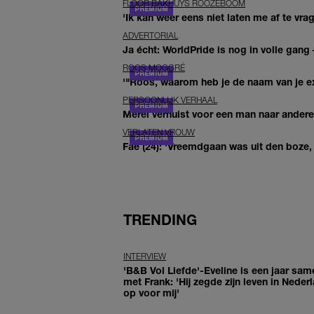
FLOOR BAKHUYS ROOZEBOOM
'Ik kan weer eens niet laten me af te vr
ADVERTORIAL
Ja écht: WorldPride is nog in volle gang –
ROOS MOGGRÉ
'"Roos, waarom heb je de naam van je ex 
PERSOONLIJK VERHAAL
Merel verhuist voor een man naar andere 
VERLATEN VROUW
Fae (24): 'Vreemdgaan was uit den boze, d
TRENDING
INTERVIEW
'B&B Vol Liefde'-Eveline is een jaar sam
met Frank: 'Hij zegde zijn leven in Neder
op voor mij'