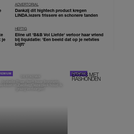
ADVERTORIAL
e
Dankzij dit hightech product kregen
LINDA.lezers frissere en schonere tanden
HEFTIG
te
Eline uit 'B&B Vol Liefde' verloor haar vriend
 je
bij liquidatie: 'Een beeld dat op je netvlies
blijft'
EXPATS MET
STOM!
DE STAD VAN
RASHONDEN
Isabelle Boer deelt haar favoriete
plekken in Zwolle: 'Deze plek houd ik
graag verborgen'