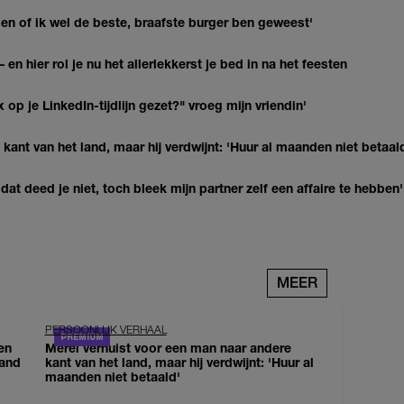
agen of ik wel de beste, braafste burger ben geweest'
 en hier rol je nu het allerlekkerst je bed in na het feesten
op je LinkedIn-tijdlijn gezet?" vroeg mijn vriendin'
kant van het land, maar hij verdwijnt: 'Huur al maanden niet betaal
at deed je niet, toch bleek mijn partner zelf een affaire te hebben'
MEER
PERSOONLIJK VERHAAL
en
Merel verhuist voor een man naar andere
land
kant van het land, maar hij verdwijnt: 'Huur al
maanden niet betaald'