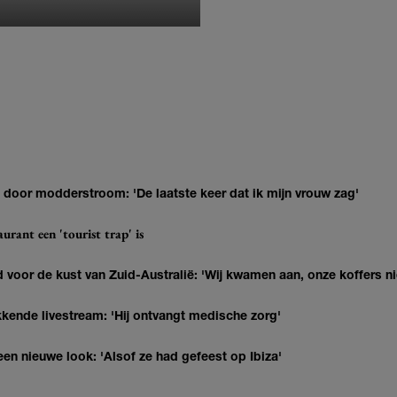
MONIQUE KLEMANN
door modderstroom: 'De laatste keer dat ik mijn vrouw zag'
urant een 'tourist trap' is
 voor de kust van Zuid-Australië: 'Wij kwamen aan, onze koffers ni
kkende livestream: 'Hij ontvangt medische zorg'
en nieuwe look: 'Alsof ze had gefeest op Ibiza'