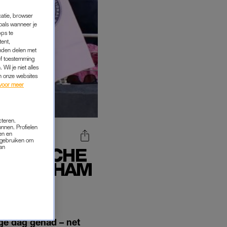
catie, browser
oals wanneer je
pps te
tent,
inden delen met
ef toestemming
Wil je niet alles
an onze websites
voor meer
cteren.
onnen. Profielen
en en
s gebruiken om
van
OLOGISCHE
R BECKHAM
nge dag gehad – net