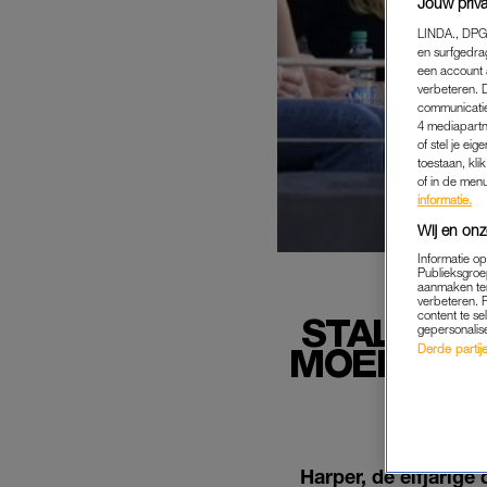
Jouw priva
LINDA., DPG
en surfgedra
een account 
verbeteren. 
communicatie
4 mediapartn
of stel je ei
toestaan, kli
of in de men
informatie.
Wij en onz
Informatie o
Publieksgroe
aanmaken ten
verbeteren. 
content te se
STALKER 
gepersonalis
MOEDER' 
Derde partijen
Harper, de elfjarig