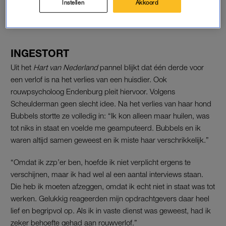
Instellen
Akkoord
LEES OOK
INGESTORT
Uit het
Hart van Nederland
pannel blijkt dat één derde voor
een verlof is na het verlies van een huisdier. Ook
rouwpsycholoog Endenburg pleit hiervoor. Volgens
Scheulderman geen slecht idee. Na het verlies van haar hond
Bubbels stortte ze volledig in: “Ik kon alleen maar huilen, was
tot niks in staat en voelde me geamputeerd. Bubbels en ik
waren altijd samen geweest en ik miste haar verschrikkelijk.”
“Omdat ik zzp’er ben, hoefde ik niet verplicht ergens te
verschijnen, maar ik had wel al een aantal interviews staan.
Die heb ik moeten afzeggen, omdat ik echt niet in staat was tot
werken. Gelukkig reageerden mijn opdrachtgevers daar heel
lief en begripvol op. Als ik in vaste dienst was geweest, had ik
zeker behoefte gehad aan rouwverlof.”