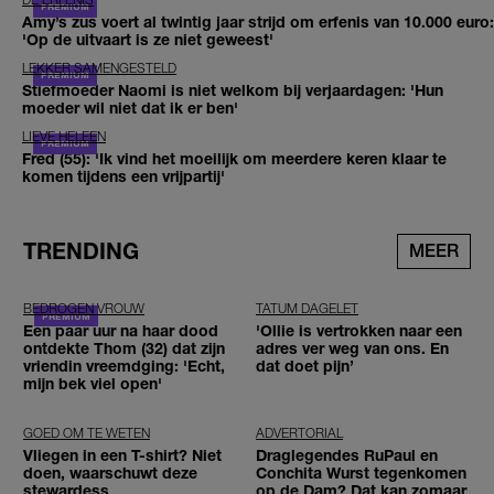
Amy’s zus voert al twintig jaar strijd om erfenis van 10.000 euro:
'Op de uitvaart is ze niet geweest'
LEKKER SAMENGESTELD
Stiefmoeder Naomi is niet welkom bij verjaardagen: 'Hun
moeder wil niet dat ik er ben'
LIEVE HELEEN
Fred (55): 'Ik vind het moeilijk om meerdere keren klaar te
komen tijdens een vrijpartij'
TRENDING
MEER
BEDROGEN VROUW
TATUM DAGELET
Een paar uur na haar dood
'Ollie is vertrokken naar een
ontdekte Thom (32) dat zijn
adres ver weg van ons. En
vriendin vreemdging: 'Echt,
dat doet pijn’
mijn bek viel open'
GOED OM TE WETEN
ADVERTORIAL
Vliegen in een T-shirt? Niet
Draglegendes RuPaul en
doen, waarschuwt deze
Conchita Wurst tegenkomen
stewardess
op de Dam? Dat kan zomaar