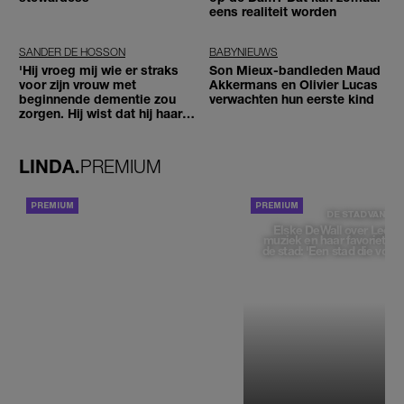
eens realiteit worden
SANDER DE HOSSON
BABYNIEUWS
'Hij vroeg mij wie er straks
Son Mieux-bandleden Maud
voor zijn vrouw met
Akkermans en Olivier Lucas
beginnende dementie zou
verwachten hun eerste kind
zorgen. Hij wist dat hij haar
zou moeten loslaten'
LINDA.
PREMIUM
ACHTERGROND
DE STAD VAN
Elske DeWall over Leeu
muziek en haar favoriete p
de stad: 'Een stad die voelt 