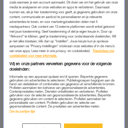
zoals wanneer je een account aanmaakt. Dit doen we om het gebruik van onze
helemaal vol, neem gewoon een nieuwe. Maar zo werkt het
media te analyseren en onze websites en apps te verbeteren. Daarnaast
natuurlijk helemaal niet. Dat zeg je ook niet als iemands
kunnen we, als je hier toestemming voor geeft, je gegevens gebruiken om onze
content, communicatie en aanbod te personaliseren en je relevante
partner is overleden. Tachtig procent van de mensen ziet hun
advertenties te tonen, en voor marketingdoeleinden delen met 4
huisdier als volwaardig lid van het gezin”, vertelt ze aan
Hart
mediapartners. Ook content van 13 externe platformen wordt enkel getoond
met jouw toestemming. Geef toestemming of stel je eigen keuze in. Door op
van Nederland.
"Akkoord" te klikken, geef je toestemming voor onderstaande doeleinden. Wil
je niet alles toestaan, klik dan op “Instellen”. Jouw keuze kun je opnieuw
Journalist Antoinnette Scheulderman herkent zich hierin:
aanpassen via “Privacy-instellingen” onderaan onze websites of in de menu’s
van onze apps. Lees meer in ons privacy- en cookiebeleid.
Raadpleeg ons
“Helaas nemen nog te veel mensen het verlies van een dier
cookiebeleid voor meer informatie.
niet serieus, alsof dieren inwisselbaar zijn. Vandaar ook de titel
Wij en onze partners verwerken gegevens voor de volgende
van mijn boek:
Dan neem je toch gewoon een nieuwe?
Maar
doeleinden:
geloof me: dat helpt niet. Zoals met elk verdriet van een ander
Informatie op een apparaat opslaan en/of openen. Beperkte gegevens
geldt: je hoeft het niet per se zelf te begrijpen om er respect
gebruiken om advertenties te selecteren. Publieksgroepen begrijpen aan de
hand van statistieken of combinaties van gegevens uit verschillende bronnen.
voor op te brengen. Iemand erkennen en respecteren in zijn of
Profielen aanmaken ten behoeve van gepersonaliseerde advertenties.
Contentprestaties meten. Diensten ontwikkelen en verbeteren. Profielen
haar verdriet, dát helpt”, vertelt ze aan LINDA.
gebruiken voor de selectie van gepersonaliseerde advertenties. Beperkte
gegevens gebruiken om content te selecteren. Profielen aanmaken ter
personalisatie van content. Profielen gebruiken ter selectie van
gepersonaliseerde content. De prestaties van advertenties meten.
Rowan bracht haar hond naar
Derde partijen lijst
een dierenbegraafplaats: 'Een
pleister op een open wond'