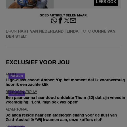
LEES OOK
GOED ARTIKEL? DELEN MAAR.
BRON
HART VAN NEDERLAND | LINDA.
FOTO
CORNÉ VAN
DER STELT
EXCLUSIEF VOOR JOU
AMBER
High-class escort Amber: ‘Op het moment dat ik vooroverbuig
hoor ik een zachte klik’
BEDROGEN VROUW
Een paar uur na haar dood ontdekte Thom (32) dat zijn vriendin
vreemdging: 'Echt, mijn bek viel open'
ADVERTORIAL
Jolanda reisde naar een afgelegen eiland voor de kust van
Zuid-Australië: 'Wij kwamen aan, onze koffers niet'
DE ERFENIS