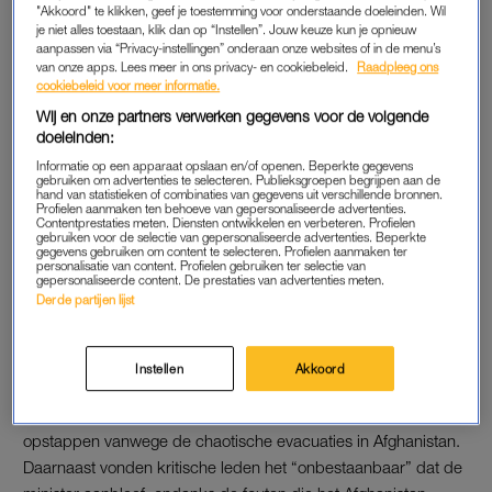
"Akkoord" te klikken, geef je toestemming voor onderstaande doeleinden. Wil
constateer echter dat mijn aanblijven onderwerp van discussie
je niet alles toestaan, klik dan op “Instellen”. Jouw keuze kun je opnieuw
aanpassen via “Privacy-instellingen” onderaan onze websites of in de menu’s
is geworden.”
van onze apps. Lees meer in ons privacy- en cookiebeleid.
Raadpleeg ons
cookiebeleid voor meer informatie.
De medewerkers van Defensie moeten hun werk goed kunnen
Wij en onze partners verwerken gegevens voor de volgende
doen “en ik wil niet dat ik hun belangrijke werk in de weg sta”,
doeleinden:
vervolgt Bijleveld. Daarom heeft ze aan CDA-leider Wopke
Informatie op een apparaat opslaan en/of openen. Beperkte gegevens
Hoekstra en minister-president Mark Rutte laten weten haar
gebruiken om advertenties te selecteren. Publieksgroepen begrijpen aan de
hand van statistieken of combinaties van gegevens uit verschillende bronnen.
ontslag in te dienen. Daarbij liet ze nog weten dat ze daartoe
Profielen aanmaken ten behoeve van gepersonaliseerde advertenties.
Contentprestaties meten. Diensten ontwikkelen en verbeteren. Profielen
niet onder druk was gezet. Minister van Justitie Ferd
gebruiken voor de selectie van gepersonaliseerde advertenties. Beperkte
gegevens gebruiken om content te selecteren. Profielen aanmaken ter
Grapperhaus neemt tijdelijk de leiding over het ministerie van
personalisatie van content. Profielen gebruiken ter selectie van
gepersonaliseerde content. De prestaties van advertenties meten.
Defensie over tot er een vervanger uit CDA-gelederen is
Derde partijen lijst
gevonden.
Instellen
Akkoord
DISCUSSIE
De partijleden van het CDA vonden dat Bijleveld alsnog moest
opstappen vanwege de chaotische evacuaties in Afghanistan.
Daarnaast vonden kritische leden het “onbestaanbaar” dat de