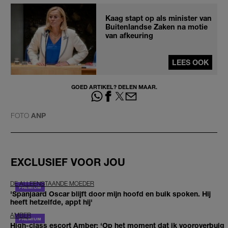
Kaag stapt op als minister van
Buitenlandse Zaken na motie
van afkeuring
LEES OOK
GOED ARTIKEL? DELEN MAAR.
FOTO
ANP
EXCLUSIEF VOOR JOU
DE ALLEENSTAANDE MOEDER
'Spanjaard Oscar blijft door mijn hoofd en buik spoken. Hij
heeft hetzelfde, appt hij'
AMBER
High-class escort Amber: ‘Op het moment dat ik vooroverbuig