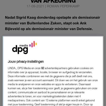
VAN AFKEURING
17-09-2021
|
ROWAN PEPERKAMP
Nadat Sigrid Kaag donderdag opstapte als demissionair
minister van Buitenlandse Zaken, stapt ook Ank
Bijleveld op als demissionair minister van Defensie.
De demissionair minister van Defensie wilde na een motie van
afkeuring in eerste instantie aanblijven, maar het doek viel
tóch.
Jouw privacy-instellingen
ANK BIJLEVELD
LINDA., DPG Media en onze
92
advertentiepartners gebruiken cookies om
In een persverklaring vertelt Bijleveld dat ze van mening is dat
informatie over je apparaat, locatie, browser en surfgedrag te verzamelen.
Deze informatie combineren we met de gegevens die je zelf deelt met ons,
ze niet langer kon aanblijven, omdat ze door de ontstane
zoals wanneer je een account aanmaakt. Dit doen we om het gebruik van onze
discussie over haar positie haar werk niet meer kon doen.
media te analyseren en onze websites en apps te verbeteren. Daarnaast
Haar keuze om in eerste instantie aan te blijven, was “om de
kunnen we, als je hier toestemming voor geeft, je gegevens gebruiken om onze
content, communicatie en aanbod te personaliseren en je relevante
taak af te maken waar ik voor sta”.
Ze doelde daarmee onder
advertenties te tonen, en voor marketingdoeleinden delen met 4
meer op de pogingen om mensen uit Afghanistan te
mediapartners. Ook content van 13 externe platformen wordt enkel getoond
met jouw toestemming. Geef toestemming of stel je eigen keuze in. Door op
evacueren die nog naar Nederland kunnen komen. “Ik