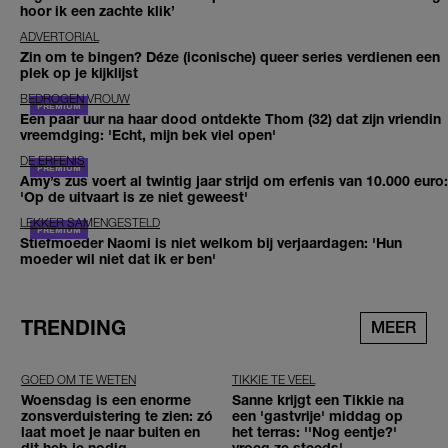
hoor ik een zachte klik’
ADVERTORIAL
Zin om te bingen? Déze (iconische) queer series verdienen een
plek op je kijklijst
BEDROGEN VROUW
Een paar uur na haar dood ontdekte Thom (32) dat zijn vriendin
vreemdging: 'Echt, mijn bek viel open'
DE ERFENIS
Amy’s zus voert al twintig jaar strijd om erfenis van 10.000 euro:
'Op de uitvaart is ze niet geweest'
LEKKER SAMENGESTELD
Stiefmoeder Naomi is niet welkom bij verjaardagen: 'Hun
moeder wil niet dat ik er ben'
TRENDING
MEER
GOED OM TE WETEN
TIKKIE TE VEEL
Woensdag is een enorme
Sanne krijgt een Tikkie na
zonsverduistering te zien: zó
een 'gastvrije' middag op
laat moet je naar buiten en
het terras: ''Nog eentje?'
dit heb je nodig
vroeg ze steeds'