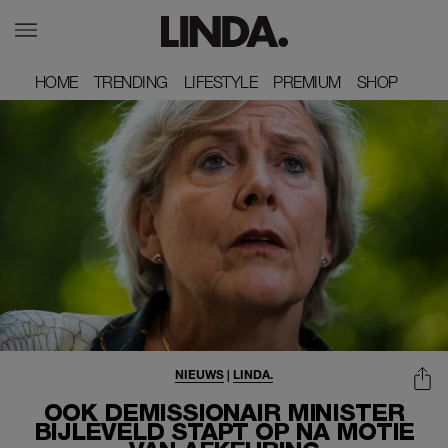
HOME
HOME
TRENDING
TRENDING
LIFESTYLE
LIFESTYLE
PREMIUM
PREMIUM
SHOP
SHOP
NIEUWS
|
LINDA.
OOK DEMISSIONAIR MINISTER
BIJLEVELD STAPT OP NA MOTIE