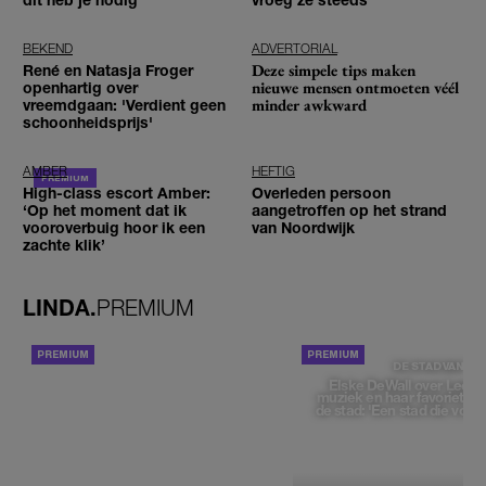
BEKEND
ADVERTORIAL
Deze simpele tips maken
René en Natasja Froger
nieuwe mensen ontmoeten véél
openhartig over
minder awkward
vreemdgaan: 'Verdient geen
schoonheidsprijs'
AMBER
HEFTIG
High-class escort Amber:
Overleden persoon
‘Op het moment dat ik
aangetroffen op het strand
vooroverbuig hoor ik een
van Noordwijk
zachte klik’
LINDA.
PREMIUM
ACHTERGROND
DE STAD VAN
Elske DeWall over Leeu
muziek en haar favoriete p
de stad: 'Een stad die voelt 