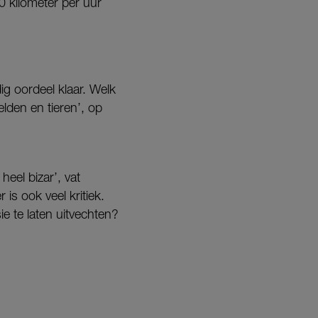
0 kilometer per uur
ig oordeel klaar. Welk
den en tieren’, op
heel bizar’, vat
 is ook veel kritiek.
sie te laten uitvechten?