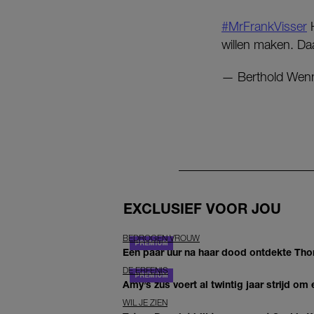
#MrFrankVisser
H
willen maken. Daa
— Berthold Wenn
EXCLUSIEF VOOR JOU
BEDROGEN VROUW
Een paar uur na haar dood ontdekte Thom 
DE ERFENIS
Amy’s zus voert al twintig jaar strijd om 
WIL JE ZIEN