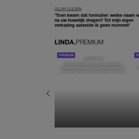
OLCAY GULSEN
'Toen kwam dat formulier: welke naam wi
na uw huwelijk dragen? Tot mijn eigen
verbazing aarzelde ik geen moment'
LINDA.
PREMIUM
DE STAD VAN
Elske DeWall over Leeuwarden,
muziek en haar favoriete plekken in
de stad: 'Een stad die voelt als thuis'