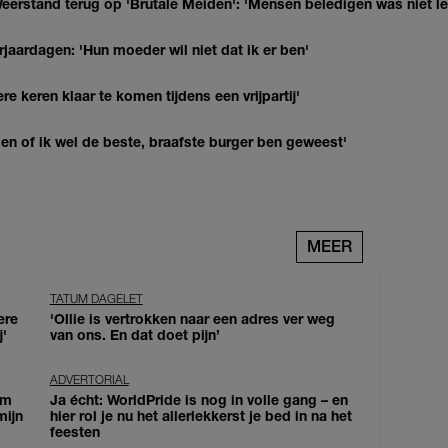
eerstand terug op 'Brutale Meiden': 'Mensen beledigen was niet l
jaardagen: 'Hun moeder wil niet dat ik er ben'
re keren klaar te komen tijdens een vrijpartij'
agen of ik wel de beste, braafste burger ben geweest'
MEER
TATUM DAGELET
ere
'Ollie is vertrokken naar een adres ver weg
j'
van ons. En dat doet pijn’
ADVERTORIAL
om
Ja écht: WorldPride is nog in volle gang – en
mijn
hier rol je nu het allerlekkerst je bed in na het
feesten