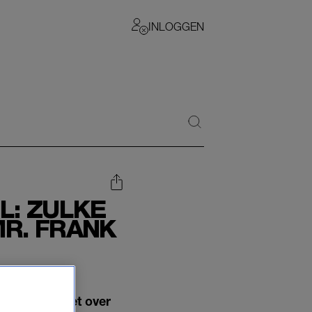
INLOGGEN
L: ZULKE
MR. FRANK
 snel ging het over