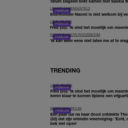
Tatum Dagelet blikt samen met Saskia W
LEKKER SAMENGESTELD
Stiefmoeder Naomi is niet welkom bij ver
LIEVE HELEEN
Fred (55): 'Ik vind het moeilijk om meerde
FLOOR BAKHUYS ROOZEBOOM
'Ik kan weer eens niet laten me af te vr
TRENDING
LIEVE HELEEN
Fred (55): 'Ik vind het moeilijk om meerd
keren klaar te komen tijdens een vrijparti
BEDROGEN VROUW
Een paar uur na haar dood ontdekte Th
(32) dat zijn vriendin vreemdging: 'Echt, 
bek viel open'