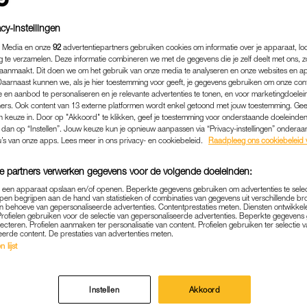
een racebaan, drugshandel én dronken achter het stu
cy-instellingen
et uitspraak
werd op een bizarre manier duidelijk hoe snel 
 Media en onze
92
advertentiepartners gebruiken cookies om informatie over je apparaat, lo
 kan lopen.
g te verzamelen. Deze informatie combineren we met de gegevens die je zelf deelt met ons, z
aanmaakt. Dit doen we om het gebruik van onze media te analyseren en onze websites en a
Daarnaast kunnen we, als je hier toestemming voor geeft, je gegevens gebruiken om onze con
Lees ook
 en aanbod te personaliseren en je relevante advertenties te tonen, en voor marketingdoele
ouw klaagt bij ‘Mr. Frank Visser’ over getik van (denk
ers. Ook content van 13 externe platformen wordt enkel getoond met jouw toestemming. Ge
gen keuze in. Door op "Akkoord" te klikken, geef je toestemming voor onderstaande doeleinden. 
k dan op “Instellen”. Jouw keuze kun je opnieuw aanpassen via “Privacy-instellingen” ondera
u’s van onze apps. Lees meer in ons privacy- en cookiebeleid.
Raadpleeg ons cookiebeleid 
esentator Viktor Brand de stand van zaken op komt neme
e partners verwerken gegevens voor de volgende doeleinden:
het recht hebben gebruik te maken van een pad dat hém toe
p een apparaat opslaan en/of openen. Beperkte gegevens gebruiken om advertenties te sele
pen begrijpen aan de hand van statistieken of combinaties van gegevens uit verschillende br
acebaan. Ze zouden met snelheden van 70 tot 90 kilometer 
 behoeve van gepersonaliseerde advertenties. Contentprestaties meten. Diensten ontwikkel
Profielen gebruiken voor de selectie van gepersonaliseerde advertenties. Beperkte gegeven
aarom? Omdat het pad niet van hen is. Rij maar naar de kl
lecteren. Profielen aanmaken ter personalisatie van content. Profielen gebruiken ter selectie 
eerde content. De prestaties van advertenties meten.
 lijst
. Henk verdenkt zijn buren er namelijk óók van een seksboer
Instellen
Akkoord
’s nachts zo druk zijn op het pad? Henk: “Het is allemaal 