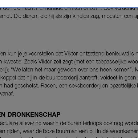
 de hele nacht? Limonade drinken of zo?”. Ook verdenkt hij
et. Die dieren, die hij als zijn kindjes zag, moesten een sp
len kun je je voorstellen dat Viktor ontzettend benieuwd is
 kwestie. Zoals Viktor zelf zegt (met een toepasselijke w
ij): “We laten het maar gewoon over ons heen komen”. Maa
koppel dat hij in de buurboerderij aantreft, voldoet in geen
 had geschetst. Racen, een seksboerderij en opzettelijke
 vanaf.
EN DRONKENSCHAP
taculaire aflevering waarin de buren terloops ook nog wor
n rijden, waar de boze buurman een bijl in de woonkamer 