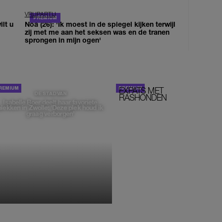
VRIJPARTIJ
lt u
Noa (26): 'Ik moest in de spiegel kijken terwijl
zij met me aan het seksen was en de tranen
sprongen in mijn ogen'
EXPATS MET
STOM!
DE STAD VAN
RASHONDEN
Isabelle Boer deelt haar favoriete
plekken in Zwolle: 'Deze plek houd ik
graag verborgen'
MONIQUE KLEMANN