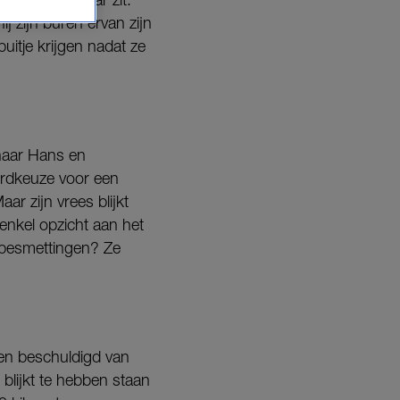
 zijn buren ervan zijn
uitje krijgen nadat ze
 naar Hans en
oordkeuze voor een
r zijn vrees blijkt
 enkel opzicht aan het
 besmettingen? Ze
den beschuldigd van
blijkt te hebben staan