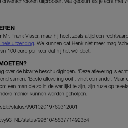
 onverschrokken uitprobeert wat gebeurt als je écht met 7
IEREN
Mr. Frank Visser, maar hij heeft zoals altijd een rechtvaard
 hele uitzending
. We kunnen dat Henk niet meer mag ‘schel
van 100 euro per keer dat hij het wél doet.
EMOETEN?
ing over de bizarre beschuldigingen. ‘Deze aflevering is echt 
fend samen. ‘Beste aflevering ooit’, vindt een ander. Maar er
m een man die zo in de war lijkt te zijn, zijn ruzie op televi
 andere manier kunnen worden geholpen.
ThijsEld/status/996102019789312001
/Chevy93_NL/status/996104583771492354