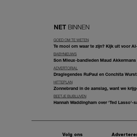
NET
BINNEN
GOED OM TE WETEN
Te mooi om waar te zijn? Kijk uit voor 
BABYNIEUWS
Son Mieux-bandleden Maud Akkermans en
ADVERTORIAL
Draglegendes RuPaul en Conchita Wurst
HITTEPLAN
Zonnebrand in de aanslag, want we krij
BEETJE BIJBLIJVEN
Hannah Waddingham over 'Ted Lasso'-sam
Volg ons
Advertere