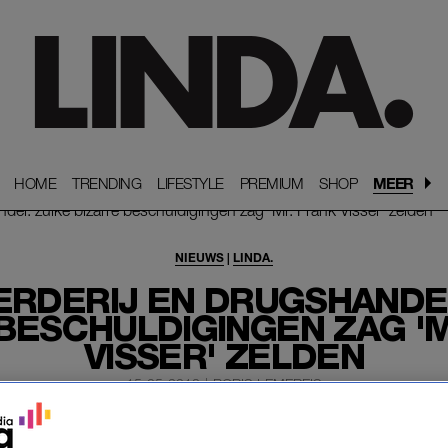
HOME
HOME
TRENDING
TRENDING
LIFESTYLE
LIFESTYLE
PREMIUM
PREMIUM
SHOP
SHOP
MEER
NIEUWS
|
LINDA.
RDERIJ EN DRUGSHANDE
BESCHULDIGINGEN ZAG '
VISSER' ZELDEN
15-05-2018
|
BORIS LEMEREIS
et een conflict over het ‘recht van overpad’. Maar al