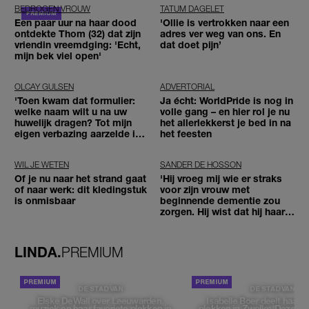
BEDROGEN VROUW
TATUM DAGELET
Een paar uur na haar dood
'Ollie is vertrokken naar een
ontdekte Thom (32) dat zijn
adres ver weg van ons. En
vriendin vreemdging: 'Echt,
dat doet pijn’
mijn bek viel open'
OLCAY GULSEN
ADVERTORIAL
'Toen kwam dat formulier:
Ja écht: WorldPride is nog in
welke naam wilt u na uw
volle gang – en hier rol je nu
huwelijk dragen? Tot mijn
het allerlekkerst je bed in na
eigen verbazing aarzelde ik
het feesten
geen moment'
WIL JE WETEN
SANDER DE HOSSON
Of je nu naar het strand gaat
'Hij vroeg mij wie er straks
of naar werk: dit kledingstuk
voor zijn vrouw met
is onmisbaar
beginnende dementie zou
zorgen. Hij wist dat hij haar
zou moeten loslaten'
LINDA.
PREMIUM
DE STAD VAN
DE STAD VAN
Elske DeWall over Leeuwarden,
Isabelle Boer deelt haar f
muziek en haar favoriete plekken in
plekken in Zwolle: 'Deze pl