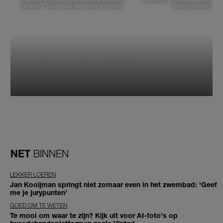
de stad: 'Een stad die voelt als thuis'
graag verborgen'
NET
BINNEN
LEKKER LOEREN
Jan Kooijman springt niet zomaar even in het zwembad: 'Geef
me je jurypunten'
GOED OM TE WETEN
Te mooi om waar te zijn? Kijk uit voor AI-foto's op