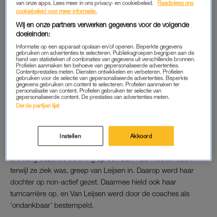
van onze apps. Lees meer in ons privacy- en cookiebeleid.
Raadpleeg ons
gelukkig werd ze er niet van. “Van een talentvolle energieke
cookiebeleid voor meer informatie.
turnster veranderde ze in gereedschap om een trainer
Wij en onze partners verwerken gegevens voor de volgende
succesvol te maken.” Op zeker moment zag de trainer hun
doeleinden:
kind vaker dan zijzelf. De trainingsruimtes bleven daarbij
Informatie op een apparaat opslaan en/of openen. Beperkte gegevens
gebruiken om advertenties te selecteren. Publieksgroepen begrijpen aan de
gesloten voor de ouders.
hand van statistieken of combinaties van gegevens uit verschillende bronnen.
Profielen aanmaken ten behoeve van gepersonaliseerde advertenties.
Contentprestaties meten. Diensten ontwikkelen en verbeteren. Profielen
Lees ook
gebruiken voor de selectie van gepersonaliseerde advertenties. Beperkte
gegevens gebruiken om content te selecteren. Profielen aanmaken ter
Turncoach Gerrit Beltman: ‘Ik mishandelde en vernederde
personalisatie van content. Profielen gebruiken ter selectie van
gepersonaliseerde content. De prestaties van advertenties meten.
jonge turnsters’
Derde partijen lijst
NON-ACTIEF
Instellen
Akkoord
Toen haar dochter, toen twaalf, vertelde dat ze op een dag
urenlang dezelfde oefening op een balk had moeten doen
terwijl ze ziek was, greep van Leijsen in. Daarop werd haar
dochter op non-actief gezet. Daarmee hield ook haar
turncarrière op, en Van Leijsen werd door de coaches als
‘ondankbaar’ bestempeld.