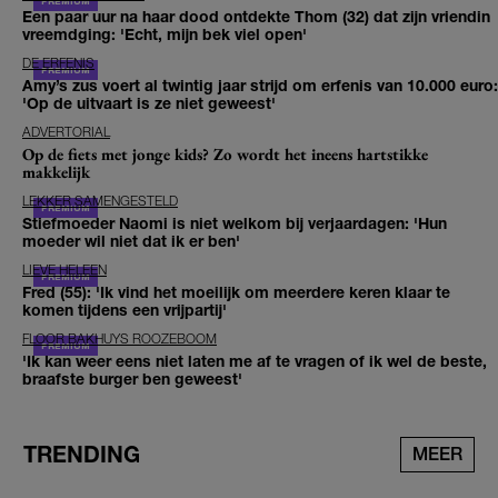
Een paar uur na haar dood ontdekte Thom (32) dat zijn vriendin
vreemdging: 'Echt, mijn bek viel open'
DE ERFENIS
Amy’s zus voert al twintig jaar strijd om erfenis van 10.000 euro:
'Op de uitvaart is ze niet geweest'
ADVERTORIAL
Op de fiets met jonge kids? Zo wordt het ineens hartstikke
makkelijk
LEKKER SAMENGESTELD
Stiefmoeder Naomi is niet welkom bij verjaardagen: 'Hun
moeder wil niet dat ik er ben'
LIEVE HELEEN
Fred (55): 'Ik vind het moeilijk om meerdere keren klaar te
komen tijdens een vrijpartij'
FLOOR BAKHUYS ROOZEBOOM
'Ik kan weer eens niet laten me af te vragen of ik wel de beste,
braafste burger ben geweest'
TRENDING
MEER