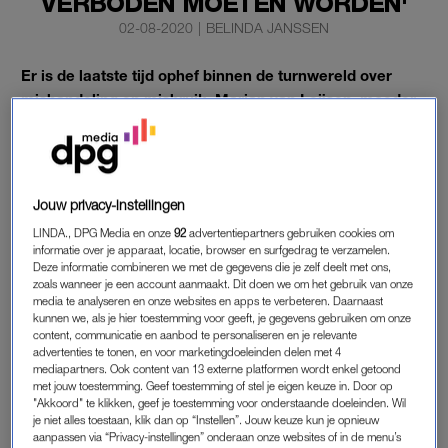
VERBODEN MOETEN WORDEN'
02-08-2020
|
BELINDA JANSSEN
Er is de laatste tijd ophef binnen de turnwereld over
mishandeling en misbruik. Marian van Leijsen, moeder
van een jong turntalent, pleit voor een verbod.
Van Leijsen blikt terug op de ervaringen met haar eigen kind
en daar is ze niet bepaald trots op, zo vertelt ze in
Telegraaf
.
Jouw privacy-instellingen
LINDA., DPG Media en onze
92
advertentiepartners gebruiken cookies om
TURNEN
informatie over je apparaat, locatie, browser en surfgedrag te verzamelen.
Deze informatie combineren we met de gegevens die je zelf deelt met ons,
Twintig tot dertig uur per week trainde haar dochter op de top
zoals wanneer je een account aanmaakt. Dit doen we om het gebruik van onze
media te analyseren en onze websites en apps te verbeteren. Daarnaast
van haar kunnen. Al op haar achtste werd ze kampioen. Toen
kunnen we, als je hier toestemming voor geeft, je gegevens gebruiken om onze
was het nog leuk, vertelt Van Leijsen. “Veel lol en weinig
content, communicatie en aanbod te personaliseren en je relevante
trainen”. Maar de druk nam al snel toe en er werd aan alle
advertenties te tonen, en voor marketingdoeleinden delen met 4
mediapartners. Ook content van 13 externe platformen wordt enkel getoond
kanten aan haar kind getrokken. Ze liet het toe. “Ook voor ons
met jouw toestemming. Geef toestemming of stel je eigen keuze in. Door op
vervaagden de grenzen.”
"Akkoord" te klikken, geef je toestemming voor onderstaande doeleinden. Wil
je niet alles toestaan, klik dan op “Instellen”. Jouw keuze kun je opnieuw
aanpassen via “Privacy-instellingen” onderaan onze websites of in de menu’s
Haar dochter haalde de ene na de andere prijs binnen, maar