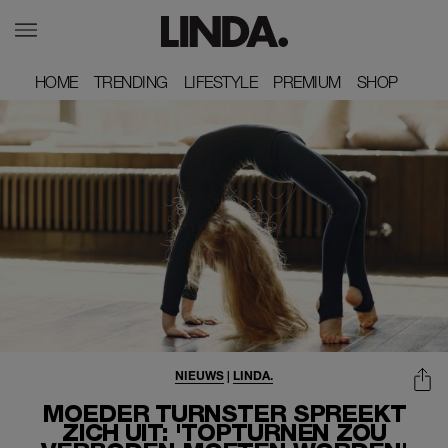
HOME
HOME
TRENDING
TRENDING
LIFESTYLE
LIFESTYLE
PREMIUM
PREMIUM
SHOP
SHOP
NIEUWS
|
LINDA.
MOEDER TURNSTER SPREEKT
ZICH UIT: 'TOPTURNEN ZOU