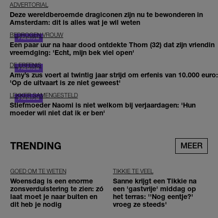
ADVERTORIAL
Deze wereldberoemde dragiconen zijn nu te bewonderen in
Amsterdam: dit is alles wat je wil weten
BEDROGEN VROUW
Een paar uur na haar dood ontdekte Thom (32) dat zijn vriendin
vreemdging: 'Echt, mijn bek viel open'
DE ERFENIS
Amy’s zus voert al twintig jaar strijd om erfenis van 10.000 euro:
'Op de uitvaart is ze niet geweest'
LEKKER SAMENGESTELD
Stiefmoeder Naomi is niet welkom bij verjaardagen: 'Hun
moeder wil niet dat ik er ben'
TRENDING
MEER
GOED OM TE WETEN
TIKKIE TE VEEL
Woensdag is een enorme
Sanne krijgt een Tikkie na
zonsverduistering te zien: zó
een 'gastvrije' middag op
laat moet je naar buiten en
het terras: ''Nog eentje?'
dit heb je nodig
vroeg ze steeds'