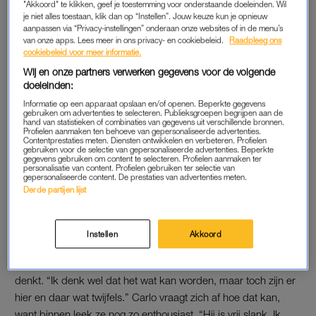
schoonzoon.
"Akkoord" te klikken, geef je toestemming voor onderstaande doeleinden. Wil
je niet alles toestaan, klik dan op “Instellen”. Jouw keuze kun je opnieuw
aanpassen via “Privacy-instellingen” onderaan onze websites of in de menu’s
Op zowel het gezicht van moeder Cisca als Sarath verschijnt
van onze apps. Lees meer in ons privacy- en cookiebeleid.
Raadpleeg ons
een grote glimlach als ze elkaar voor het eerst zien. Ze geven
cookiebeleid voor meer informatie.
elkaar gretig een hand, wanhopig om zo veel mogelijk te
Wij en onze partners verwerken gegevens voor de volgende
weten te komen over de match. Cisca wil Sarath gelijk het
doeleinden:
hemd van het lijf vragen, maar door de beperkte tijd moet ze
Informatie op een apparaat opslaan en/of openen. Beperkte gegevens
gebruiken om advertenties te selecteren. Publieksgroepen begrijpen aan de
al snel weer vertrekken.
hand van statistieken of combinaties van gegevens uit verschillende bronnen.
Profielen aanmaken ten behoeve van gepersonaliseerde advertenties.
Contentprestaties meten. Diensten ontwikkelen en verbeteren. Profielen
gebruiken voor de selectie van gepersonaliseerde advertenties. Beperkte
Oud 'MAFS'-deelneemster
gegevens gebruiken om content te selecteren. Profielen aanmaken ter
personalisatie van content. Profielen gebruiken ter selectie van
Milly bevallen: 'Grote
gepersonaliseerde content. De prestaties van advertenties meten.
avonturen beginnen klein'
Derde partijen lijst
LEES OOK
Instellen
Akkoord
Als ze samen met Carlo buiten staat, vraagt hij aan haar wat ze
denkt. “Ik denk wel dat het wat kan worden, maar toch zijn er
hier en daar wat twijfels.” Carlo vraagt zich af hoe dat kan,
want binnen leek ze nog zo enthousiast. “Hij is vrij slank. Ik