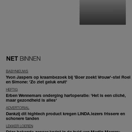
NET
BINNEN
BABYNIEUWS
Yvon Jaspers op kraambezoek bij 'Boer zoekt Vrouw'-stel Roel
en Simone: 'Zo ziet geluk eruit'
HEFTIG
Erben Wennemars onderging hartoperatie: 'Het is een cliché,
maar gezondheid is alles'
ADVERTORIAL
Dankzij dit hightech product kregen LINDA.lezers frissere en
schonere tanden
LEKKER LOEREN
Déze bekende zanger kruipt in de huid van Martin Morero: