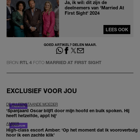
Ja, ik wil: dit zijn de
deelnemers van 'Married At
First Sight' 2024
LEES OOK
GOED ARTIKEL? DELEN MAAR.
BRON
RTL 4
FOTO
MARRIED AT FIRST SIGHT
EXCLUSIEF VOOR JOU
DE ALLEENSTAANDE MOEDER
'Spanjaard Oscar blijft door mijn hoofd en buik spoken. Hij
heeft hetzelfde, appt hij'
AMBER
High-class escort Amber: ‘Op het moment dat ik vooroverbuig
hoor ik een zachte klik’