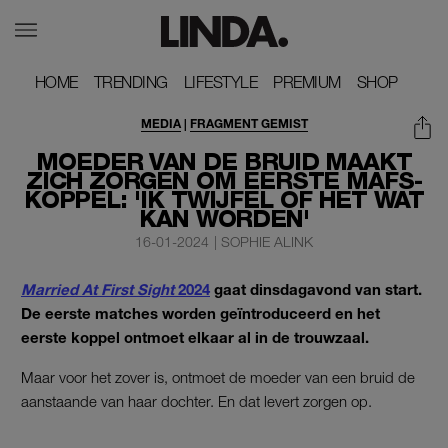
HOME
HOME
TRENDING
TRENDING
LIFESTYLE
LIFESTYLE
PREMIUM
PREMIUM
SHOP
SHOP
MEDIA
|
FRAGMENT GEMIST
MOEDER VAN DE BRUID MAAKT
ZICH ZORGEN OM EERSTE MAFS-
KOPPEL: 'IK TWIJFEL OF HET WAT
KAN WORDEN'
16-01-2024
|
SOPHIE ALINK
Married At First Sight
2024
gaat dinsdagavond van start.
De eerste matches worden geïntroduceerd en het
eerste koppel ontmoet elkaar al in de trouwzaal.
Maar voor het zover is, ontmoet de moeder van een bruid de
aanstaande van haar dochter. En dat levert zorgen op.