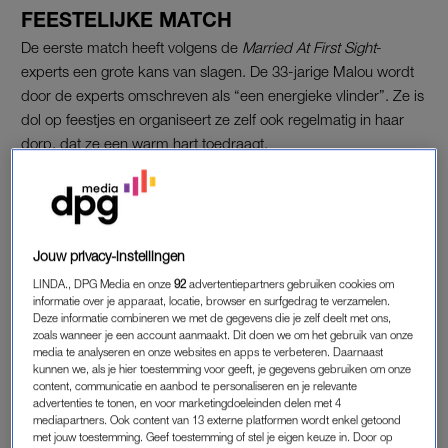
FEESTELIJKE MATCH
De eerste match heeft volgens de
Married At First Sight
-
experts een grote kans van slagen. De 33-jarige Malou wordt
door de experts omschreven als “een energieke vlinder”. Ze is
dol op feestjes en organiseert ze zelf ook regelmatig in haar
dorp, dat ze een warm hart toedraagt.
Ook haar aanstaande, Sarath, is niet vies van een beetje
gezelligheid. De 40-jarige prins carnaval heeft veel vrienden en
feest erop los. En ook hij is dol op zijn woonplaats. Hij woont al
Jouw privacy-instellingen
sinds zijn adoptie in Schinveld en is “niet van plan om er ooit
weg te gaan.” Hoewel: “Alleen voor de liefde misschien.”
LINDA., DPG Media en onze
92
advertentiepartners gebruiken cookies om
informatie over je apparaat, locatie, browser en surfgedrag te verzamelen.
Deze informatie combineren we met de gegevens die je zelf deelt met ons,
zoals wanneer je een account aanmaakt. Dit doen we om het gebruik van onze
MAMA WEET HET BETER
media te analyseren en onze websites en apps te verbeteren. Daarnaast
kunnen we, als je hier toestemming voor geeft, je gegevens gebruiken om onze
Voordat Malou en Sarath met elkaar trouwen, mogen ze elkaar
content, communicatie en aanbod te personaliseren en je relevante
natuurlijk niet zien. Maar de moeder van Malou mag wél voor
advertenties te tonen, en voor marketingdoeleinden delen met 4
mediapartners. Ook content van 13 externe platformen wordt enkel getoond
een korte ontmoeting naar de kamer van haar aanstaande
met jouw toestemming. Geef toestemming of stel je eigen keuze in. Door op