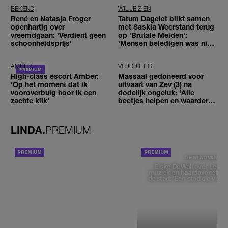
BEKEND
WIL JE ZIEN
René en Natasja Froger
Tatum Dagelet blikt samen
openhartig over
met Saskia Weerstand terug
vreemdgaan: 'Verdient geen
op 'Brutale Meiden':
schoonheidsprijs'
'Mensen beledigen was niet
leuk meer'
AMBER
VERDRIETIG
High-class escort Amber:
Massaal gedoneerd voor
‘Op het moment dat ik
uitvaart van Zev (3) na
vooroverbuig hoor ik een
dodelijk ongeluk: 'Alle
zachte klik’
beetjes helpen en waarderen
wij enorm'
LINDA.
PREMIUM
ACHTERGROND
DE STAD VAN
Elske DeWall over Leeu
muziek en haar favoriete p
de stad: 'Een stad die voelt 