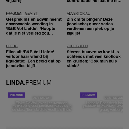
vrijpartij'
confrontatie: 'Ik laat me niet
tegenhouden'
FRAGMENT GEMIST
ADVERTORIAL
Gesprek Iris en Edwin neemt
Zin om te bingen? Déze
onverwachte wending in
(iconische) queer series
'B&B Vol Liefde': 'Hoopte
verdienen een plek op je
dat je niet verliefd zou
kijklijst
worden'
HEFTIG
ZURE BUREN
Eline uit 'B&B Vol Liefde'
Sterres buurvrouw kookt 's
verloor haar vriend bij
ochtends met veel knoflook
liquidatie: 'Een beeld dat op
en kruiden: 'Ook mijn huis
je netvlies blijft'
stinkt'
LINDA.
PREMIUM
DE STAD VAN
DE STAD VAN
Elske DeWall over Leeuwarden,
Isabelle Boer deelt haar f
muziek en haar favoriete plekken in
plekken in Zwolle: 'Deze pl
de stad: 'Een stad die voelt als thuis'
graag verborgen'