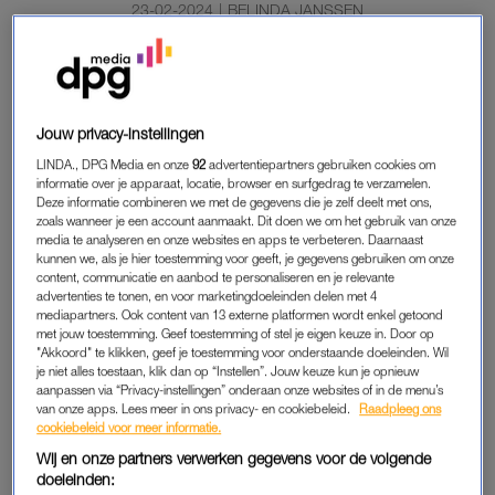
23-02-2024
|
BELINDA JANSSEN
Een negentienjarige man uit de gemeente Het Hogeland
heeft bij de politie bekend de zeventienjarige Jet in
Winsum om het leven te hebben gebracht.
Jouw privacy-instellingen
Dat zegt zijn advocaat Gert Meijer tegen het
Dagblad van het
LINDA., DPG Media en onze
92
advertentiepartners gebruiken cookies om
Noorden
.
informatie over je apparaat, locatie, browser en surfgedrag te verzamelen.
Deze informatie combineren we met de gegevens die je zelf deelt met ons,
zoals wanneer je een account aanmaakt. Dit doen we om het gebruik van onze
media te analyseren en onze websites en apps te verbeteren. Daarnaast
STEEKPARTIJ IN WINSUM
kunnen we, als je hier toestemming voor geeft, je gegevens gebruiken om onze
content, communicatie en aanbod te personaliseren en je relevante
De man stak woensdagavond
de zeventienjarige Jet neer
aan
advertenties te tonen, en voor marketingdoeleinden delen met 4
de A.S. de Blécourtlaan in Winsum. Naar verluidt ontstond een
mediapartners. Ook content van 13 externe platformen wordt enkel getoond
met jouw toestemming. Geef toestemming of stel je eigen keuze in. Door op
worsteling bij een speeltuintje vlak bij het huis van het
"Akkoord" te klikken, geef je toestemming voor onderstaande doeleinden. Wil
slachtoffer. Even verderop werd ze op straat gevonden.
je niet alles toestaan, klik dan op “Instellen”. Jouw keuze kun je opnieuw
aanpassen via “Privacy-instellingen” onderaan onze websites of in de menu’s
van onze apps. Lees meer in ons privacy- en cookiebeleid.
Raadpleeg ons
Ze overleed later in de ambulance aan haar verwondingen. De
cookiebeleid voor meer informatie.
rechter-commissaris besloot vrijdag dat de verdachte in ieder
Wij en onze partners verwerken gegevens voor de volgende
geval veertien dagen langer in voorarrest moet blijven.
doeleinden: