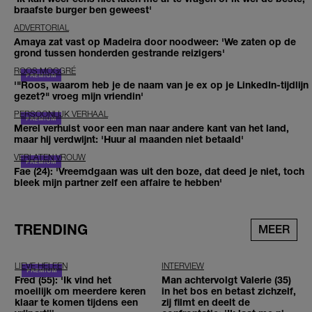
braafste burger ben geweest'
ADVERTORIAL
Amaya zat vast op Madeira door noodweer: 'We zaten op de
grond tussen honderden gestrande reizigers'
ROOS MOGGRÉ
'"Roos, waarom heb je de naam van je ex op je LinkedIn-tijdlijn
gezet?" vroeg mijn vriendin'
PERSOONLIJK VERHAAL
Merel verhuist voor een man naar andere kant van het land,
maar hij verdwijnt: 'Huur al maanden niet betaald'
VERLATEN VROUW
Fae (24): 'Vreemdgaan was uit den boze, dat deed je niet, toch
bleek mijn partner zelf een affaire te hebben'
TRENDING
MEER
LIEVE HELEEN
INTERVIEW
Fred (55): 'Ik vind het
Man achtervolgt Valerie (35)
moeilijk om meerdere keren
in het bos en betast zichzelf,
klaar te komen tijdens een
zij filmt en deelt de