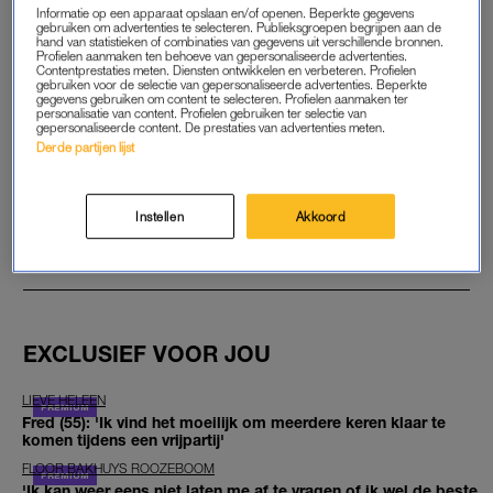
Informatie op een apparaat opslaan en/of openen. Beperkte gegevens
gebruiken om advertenties te selecteren. Publieksgroepen begrijpen aan de
Meisje (17) overleden door
hand van statistieken of combinaties van gegevens uit verschillende bronnen.
Profielen aanmaken ten behoeve van gepersonaliseerde advertenties.
steekpartij Winsum, verdachte
Contentprestaties meten. Diensten ontwikkelen en verbeteren. Profielen
van 19 jaar opgepakt
gebruiken voor de selectie van gepersonaliseerde advertenties. Beperkte
gegevens gebruiken om content te selecteren. Profielen aanmaken ter
personalisatie van content. Profielen gebruiken ter selectie van
gepersonaliseerde content. De prestaties van advertenties meten.
LEES OOK
Derde partijen lijst
GOED ARTIKEL? DELEN MAAR.
Instellen
Akkoord
BRON
DAGBLAD VAN HET NOORDEN
FOTO
ANP
EXCLUSIEF VOOR JOU
LIEVE HELEEN
Fred (55): 'Ik vind het moeilijk om meerdere keren klaar te
komen tijdens een vrijpartij'
FLOOR BAKHUYS ROOZEBOOM
'Ik kan weer eens niet laten me af te vragen of ik wel de beste,