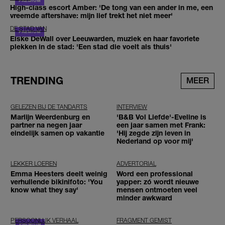
High-class escort Amber: 'De tong van een ander in me, een
vreemde aftershave: mijn lief trekt het niet meer'
DE STAD VAN
Elske DeWall over Leeuwarden, muziek en haar favoriete
plekken in de stad: 'Een stad die voelt als thuis'
TRENDING
MEER
GELEZEN BIJ DE TANDARTS
INTERVIEW
Marlijn Weerdenburg en
'B&B Vol Liefde'-Eveline is
partner na negen jaar
een jaar samen met Frank:
eindelijk samen op vakantie
'Hij zegde zijn leven in
Nederland op voor mij'
LEKKER LOEREN
ADVERTORIAL
Emma Heesters deelt weinig
Word een professional
verhullende bikinifoto: 'You
yapper: zó wordt nieuwe
know what they say'
mensen ontmoeten veel
minder awkward
PERSOONLIJK VERHAAL
FRAGMENT GEMIST