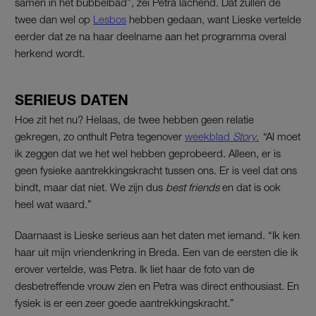
samen in het bubbelbad”, zei Petra lachend. Dat zullen de
twee dan wel op
Lesbos
hebben gedaan, want Lieske vertelde
eerder dat ze na haar deelname aan het programma overal
herkend wordt.
SERIEUS DATEN
Hoe zit het nu? Helaas, de twee hebben geen relatie
gekregen, zo onthult Petra tegenover
weekblad
Story.
“
Al moet
ik zeggen dat we het wel hebben geprobeerd. Alleen, er is
geen fysieke aantrekkingskracht tussen ons. Er is veel dat ons
bindt, maar dat niet. We zijn dus
best friends
en dat is ook
heel wat waard.”
Daarnaast is Lieske serieus aan het daten met iemand. “Ik ken
haar uit mijn vriendenkring in Breda. Een van de eersten die ik
erover vertelde, was Petra. Ik liet haar de foto van de
desbetreffende vrouw zien en Petra was direct enthousiast. En
fysiek is er een zeer goede aantrekkingskracht.”