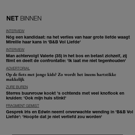
NET
BINNEN
INTERVIEW
Nóg een kandidaat: na het verlies van haar grote liefde waagt
Mireille haar kans in 'B&B Vol Liefde'
INTERVIEW
Man achtervolgt Valerie (35) in het bos en betast zichzelf, zij
filmt en deelt de confrontatie: 'Ik laat me niet tegenhouden'
ADVERTORIAL
Op de fiets met jonge kids? Zo wordt het ineens hartstikke
makkelijk
ZURE BUREN
Sterres buurvrouw kookt 's ochtends met veel knoflook en
kruiden: 'Ook mijn huis stinkt'
FRAGMENT GEMIST
Gesprek Iris en Edwin neemt onverwachte wending in 'B&B Vol
Liefde': 'Hoopte dat je niet verliefd zou worden'