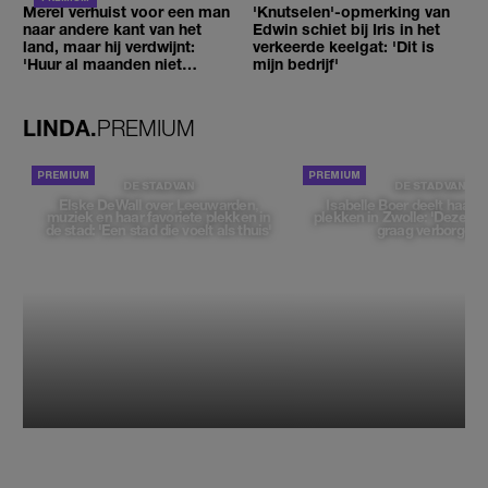
Merel verhuist voor een man
'Knutselen'-opmerking van
naar andere kant van het
Edwin schiet bij Iris in het
land, maar hij verdwijnt:
verkeerde keelgat: 'Dit is
'Huur al maanden niet
mijn bedrijf'
betaald'
LINDA.
PREMIUM
DE STAD VAN
DE STAD VAN
Elske DeWall over Leeuwarden,
Isabelle Boer deelt haar f
muziek en haar favoriete plekken in
plekken in Zwolle: 'Deze pl
de stad: 'Een stad die voelt als thuis'
graag verborgen'