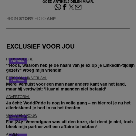
GOED ARTIKEL? DELEN MAAR.
BRON
STORY
FOTO
ANP
EXCLUSIEF VOOR JOU
ROOS MOGGRÉ
'"Roos, waarom heb je de naam van je ex op je LinkedIn-tijdlijn
gezet?" vroeg mijn vriendin'
PERSOONLIJK VERHAAL
Merel verhuist voor een man naar andere kant van het land,
maar hij verdwijnt: 'Huur al maanden niet betaald'
ADVERTORIAL
Ja écht: WorldPride is nog in volle gang – en hier rol je nu het
allerlekkerst je bed in na het feesten
VERLATEN VROUW
Fae (24): 'Vreemdgaan was uit den boze, dat deed je niet, toch
bleek mijn partner zelf een affaire te hebben'
AMBER