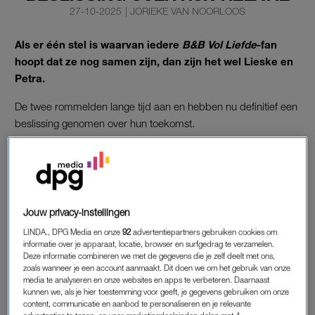
27-10-2025
|
JORIEKE VAN NOORLOOS
Als er één stel is waarvan iedere
B&B Vol Liefde
-fan
hoopt dat ze nog samen zijn, dan zijn het wel Lieske en
Petra.
De twee rommelden lange tijd aan en hebben nu definitief een
beslissing genomen over hun toekomst.
LIESKE EN PETRA
Na
B&B Vol Liefde
wisten Lieske en Petra nog niet helemaal
wat ze van elkaar vonden. Ja, ze konden vreselijk lachen met
Jouw privacy-instellingen
elkaar, maar was er ook genoeg fundament om een relatie aan
LINDA., DPG Media en onze
92
advertentiepartners gebruiken cookies om
te gaan? Op
de rode loper
van het Televizier-Ring Gala leek
informatie over je apparaat, locatie, browser en surfgedrag te verzamelen.
het dik aan: “Wij zijn hier als setje”, zei Petra toen nog.
Deze informatie combineren we met de gegevens die je zelf deelt met ons,
zoals wanneer je een account aanmaakt. Dit doen we om het gebruik van onze
media te analyseren en onze websites en apps te verbeteren. Daarnaast
RTL Boulevard
-verslaggever Aran Bade was blij verrast en
kunnen we, als je hier toestemming voor geeft, je gegevens gebruiken om onze
feliciteerde het koppel. Of was dat te voorbarig? “Nee, er is
content, communicatie en aanbod te personaliseren en je relevante