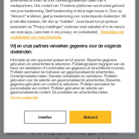
advertenties te tonen, en voor marketingdoeleinden delen met 4
nog geen sprake van een relatie, want ik ben nog niet in
mediapartners. Ook content van 13 externe platformen wordt enkel getoond
Spanje geweest”, aldus Petra.
met jouw toestemming. Geef toestemming of stel je eigen keuze in. Door op
"Akkoord" te klikken, geef je toestemming voor onderstaande doeleinden. Wil
je niet alles toestaan, klik dan op “Instellen”. Jouw keuze kun je opnieuw
aanpassen via “Privacy-instellingen” onderaan onze websites of in de menu’s
'B&B Vol Liefde' in
van onze apps. Lees meer in ons privacy- en cookiebeleid.
Raadpleeg ons
Griekenland: zijn Jan en Iris
cookiebeleid voor meer informatie.
toch verliefd geworden?
Wij en onze partners verwerken gegevens voor de volgende
doeleinden:
LEES OOK
Informatie op een apparaat opslaan en/of openen. Beperkte gegevens
gebruiken om advertenties te selecteren. Publieksgroepen begrijpen aan de
hand van statistieken of combinaties van gegevens uit verschillende bronnen.
Profielen aanmaken ten behoeve van gepersonaliseerde advertenties.
Contentprestaties meten. Diensten ontwikkelen en verbeteren. Profielen
SAMEN IN HET BUBBELBAD
gebruiken voor de selectie van gepersonaliseerde advertenties. Beperkte
gegevens gebruiken om content te selecteren. Profielen aanmaken ter
personalisatie van content. Profielen gebruiken ter selectie van
“Ik heb het heel druk, ik wilde met Lies naar Spanje, maar dit
gepersonaliseerde content. De prestaties van advertenties meten.
komt binnenkort.” Zijn er dan helemaal geen verliefde
Derde partijen lijst
gevoelens? “We zijn gewoon een leuk stel”, reageerde Lieske
ontwijkend.
Instellen
Akkoord
De vrouwen waren het op dat moment nog steeds aan het
uitzoeken. “Als dit is afgelopen allemaal, gaan we lekker