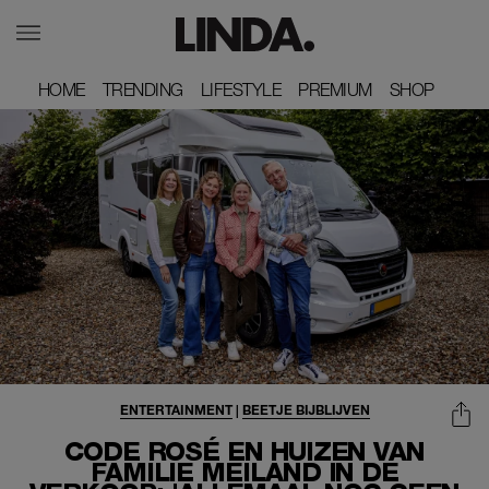
HOME
HOME
TRENDING
TRENDING
LIFESTYLE
LIFESTYLE
PREMIUM
PREMIUM
SHOP
SHOP
ENTERTAINMENT
|
BEETJE BIJBLIJVEN
CODE ROSÉ EN HUIZEN VAN
FAMILIE MEILAND IN DE