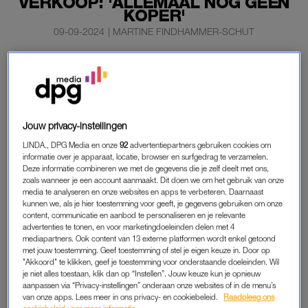
VERKOOP: 'ALLEMAAL NOG GEEN
KOPER'
09-09-2024
|
MARTINE FINDHAMMER-SCHUT
Dat Erica, Martien en Maxime verhuisdrang hebben,
moge duidelijk zijn. Ze hebben in korte tijd verschillende
plekken van ons land gezien. Ook nu staan de huizen
van de familie Meiland te koop.
Jouw privacy-instellingen
En ook pension
Code Rosé
zoekt een nieuwe eigenaar.
LINDA., DPG Media en onze
92
advertentiepartners gebruiken cookies om
informatie over je apparaat, locatie, browser en surfgedrag te verzamelen.
Deze informatie combineren we met de gegevens die je zelf deelt met ons,
zoals wanneer je een account aanmaakt. Dit doen we om het gebruik van onze
HUIZEN FAMILIE MEILAND
media te analyseren en onze websites en apps te verbeteren. Daarnaast
kunnen we, als je hier toestemming voor geeft, je gegevens gebruiken om onze
“Er is nog geen koper. De gelukkige die hier mag wonen, is
content, communicatie en aanbod te personaliseren en je relevante
nog niet gevonden. Alles staat nog te koop”, vertelt Erica
advertenties te tonen, en voor marketingdoeleinden delen met 4
Meiland aan
RTL Boulevard
.
mediapartners. Ook content van 13 externe platformen wordt enkel getoond
met jouw toestemming. Geef toestemming of stel je eigen keuze in. Door op
"Akkoord" te klikken, geef je toestemming voor onderstaande doeleinden. Wil
Heel erg is dat (nog) niet, want de familie gaat pas volgend jaar
je niet alles toestaan, klik dan op “Instellen”. Jouw keuze kun je opnieuw
augustus over naar hun nieuwe woning. Ook Code Rosé is nog
aanpassen via “Privacy-instellingen” onderaan onze websites of in de menu’s
van onze apps. Lees meer in ons privacy- en cookiebeleid.
Raadpleeg ons
gewoon open. “Maandag komen er weer nieuwe gasten, alles