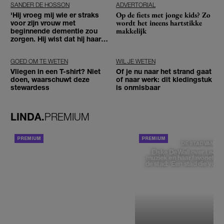
SANDER DE HOSSON
ADVERTORIAL
Op de fiets met jonge kids? Zo
'Hij vroeg mij wie er straks
wordt het ineens hartstikke
voor zijn vrouw met
makkelijk
beginnende dementie zou
zorgen. Hij wist dat hij haar
zou moeten loslaten'
GOED OM TE WETEN
WIL JE WETEN
Vliegen in een T-shirt? Niet
Of je nu naar het strand gaat
doen, waarschuwt deze
of naar werk: dit kledingstuk
stewardess
is onmisbaar
LINDA.
PREMIUM
ACHTERGROND
DE STAD VAN
Elske DeWall over Leeu
muziek en haar favoriete p
de stad: 'Een stad die voelt 