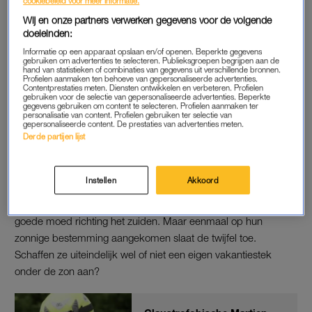
cookiebeleid voor meer informatie.
loopt nog gewoon door.”
Wij en onze partners verwerken gegevens voor de volgende
doeleinden:
Tekst gaat verder onder de video.
Informatie op een apparaat opslaan en/of openen. Beperkte gegevens
gebruiken om advertenties te selecteren. Publieksgroepen begrijpen aan de
hand van statistieken of combinaties van gegevens uit verschillende bronnen.
Profielen aanmaken ten behoeve van gepersonaliseerde advertenties.
‘CHATEU MEILAND: EN ROUTE’
Contentprestaties meten. Diensten ontwikkelen en verbeteren. Profielen
gebruiken voor de selectie van gepersonaliseerde advertenties. Beperkte
Ondertussen geniet de kijker van de afleveringen
Chateau
gegevens gebruiken om content te selecteren. Profielen aanmaken ter
personalisatie van content. Profielen gebruiken ter selectie van
Meiland: En Route
waarin er uiteraard weer een hoop gegil en
gepersonaliseerde content. De prestaties van advertenties meten.
Derde partijen lijst
gevloek te zien zal zijn – vooral als
Erica
achter het stuur zit. De
familie gaat in het programma op zoek naar het vakantiehuis
van hun dromen.
Instellen
Akkoord
Al roadtrippend in een camper vertrekken de Meilandjes vol
goede moed richting het zuiden. Maar eenmaal op hun
zonnige bestemming aangekomen slaat de twijfel toe.
Schaffen ze uiteindelijk wel of niet een eigen vakantiestek
onder de zon aan?