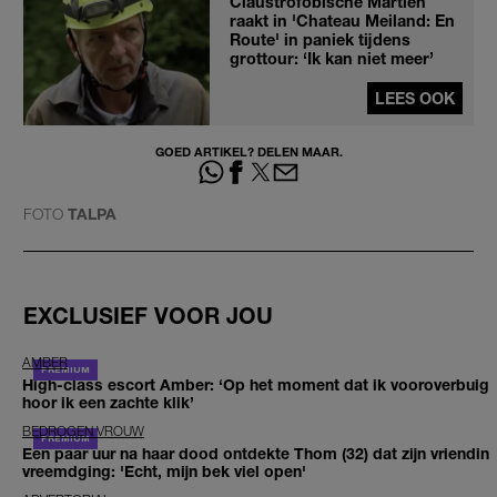
Claustrofobische Martien
raakt in 'Chateau Meiland: En
Route' in paniek tijdens
grottour: ‘Ik kan niet meer’
LEES OOK
GOED ARTIKEL? DELEN MAAR.
FOTO
TALPA
EXCLUSIEF VOOR JOU
AMBER
High-class escort Amber: ‘Op het moment dat ik vooroverbuig
hoor ik een zachte klik’
BEDROGEN VROUW
Een paar uur na haar dood ontdekte Thom (32) dat zijn vriendin
vreemdging: 'Echt, mijn bek viel open'