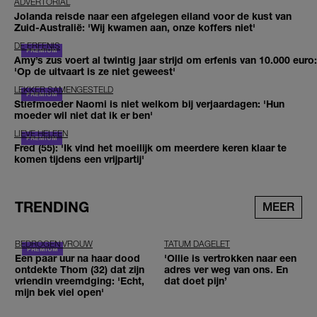
ADVERTORIAL
Jolanda reisde naar een afgelegen eiland voor de kust van
Zuid-Australië: 'Wij kwamen aan, onze koffers niet'
DE ERFENIS
Amy’s zus voert al twintig jaar strijd om erfenis van 10.000 euro:
'Op de uitvaart is ze niet geweest'
LEKKER SAMENGESTELD
Stiefmoeder Naomi is niet welkom bij verjaardagen: 'Hun
moeder wil niet dat ik er ben'
LIEVE HELEEN
Fred (55): 'Ik vind het moeilijk om meerdere keren klaar te
komen tijdens een vrijpartij'
TRENDING
MEER
BEDROGEN VROUW
TATUM DAGELET
Een paar uur na haar dood
'Ollie is vertrokken naar een
ontdekte Thom (32) dat zijn
adres ver weg van ons. En
vriendin vreemdging: 'Echt,
dat doet pijn’
mijn bek viel open'