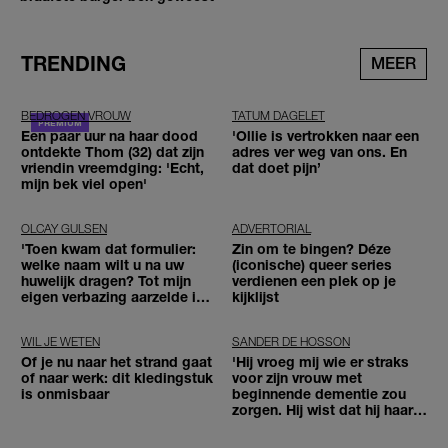
TRENDING
MEER
BEDROGEN VROUW
TATUM DAGELET
Een paar uur na haar dood
'Ollie is vertrokken naar een
ontdekte Thom (32) dat zijn
adres ver weg van ons. En
vriendin vreemdging: 'Echt,
dat doet pijn’
mijn bek viel open'
OLCAY GULSEN
ADVERTORIAL
'Toen kwam dat formulier:
Zin om te bingen? Déze
welke naam wilt u na uw
(iconische) queer series
huwelijk dragen? Tot mijn
verdienen een plek op je
eigen verbazing aarzelde ik
kijklijst
geen moment'
WIL JE WETEN
SANDER DE HOSSON
Of je nu naar het strand gaat
'Hij vroeg mij wie er straks
of naar werk: dit kledingstuk
voor zijn vrouw met
is onmisbaar
beginnende dementie zou
zorgen. Hij wist dat hij haar
zou moeten loslaten'