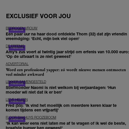
EXCLUSIEF VOOR JOU
BEDROGEN VROUW
Een paar uur na haar dood ontdekte Thom (32) dat zijn vriendin
vreemdging: 'Echt, mijn bek viel open'
DE ERFENIS
Amy’s zus voert al twintig jaar strijd om erfenis van 10.000 euro:
'Op de uitvaart is ze niet geweest'
ADVERTORIAL
Word een professional yapper: zó wordt nieuwe mensen ontmoeten
veel minder awkward
LEKKER SAMENGESTELD
Stiefmoeder Naomi is niet welkom bij verjaardagen: 'Hun
moeder wil niet dat ik er ben'
LIEVE HELEEN
Fred (55): 'Ik vind het moeilijk om meerdere keren klaar te
komen tijdens een vrijpartij'
FLOOR BAKHUYS ROOZEBOOM
'Ik kan weer eens niet laten me af te vragen of ik wel de beste,
braafste burger ben geweest'