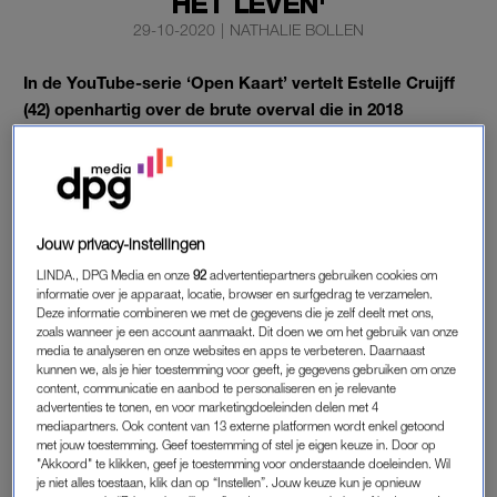
HET LEVEN'
29-10-2020
|
NATHALIE BOLLEN
In de YouTube-serie ‘Open Kaart’ vertelt Estelle Cruijff
(42) openhartig over de brute overval die in 2018
plaatsvond. De presentatrice noemt het een trauma
voor het leven.
“Ik kijk continu om me heen”, aldus Cruijff.
Jouw privacy-instellingen
LINDA., DPG Media en onze
92
advertentiepartners gebruiken cookies om
informatie over je apparaat, locatie, browser en surfgedrag te verzamelen.
BRUTE OVERVAL
Deze informatie combineren we met de gegevens die je zelf deelt met ons,
Twee jaar geleden werd Cruijff voor haar huis in Amsterdam
zoals wanneer je een account aanmaakt. Dit doen we om het gebruik van onze
media te analyseren en onze websites en apps te verbeteren. Daarnaast
op brute wijze overvallen door drie mannen. Zij mishandelden
kunnen we, als je hier toestemming voor geeft, je gegevens gebruiken om onze
haar, waardoor ze heftige verwondingen opliep.
content, communicatie en aanbod te personaliseren en je relevante
advertenties te tonen, en voor marketingdoeleinden delen met 4
mediapartners. Ook content van 13 externe platformen wordt enkel getoond
Nu, twee jaar later, is Cruijff nog altijd op haar hoede. Ze leeft
met jouw toestemming. Geef toestemming of stel je eigen keuze in. Door op
in angst. Aan Robbert Rodenburg, de maker van de YouTube-
"Akkoord" te klikken, geef je toestemming voor onderstaande doeleinden. Wil
je niet alles toestaan, klik dan op “Instellen”. Jouw keuze kun je opnieuw
serie
Open Kaart
, vertelt ze dan ook dat het erger is dan een