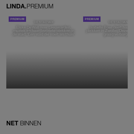
LINDA.
PREMIUM
DE STAD VAN
DE STAD VAN
Elske DeWall over Leeuwarden,
Isabelle Boer deelt haar f
muziek en haar favoriete plekken in
plekken in Zwolle: 'Deze pl
de stad: 'Een stad die voelt als thuis'
graag verborgen'
NET
BINNEN