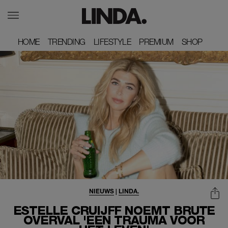
HOME
HOME
TRENDING
TRENDING
LIFESTYLE
LIFESTYLE
PREMIUM
PREMIUM
SHOP
SHOP
NIEUWS
|
LINDA.
ESTELLE CRUIJFF NOEMT BRUTE
OVERVAL 'EEN TRAUMA VOOR