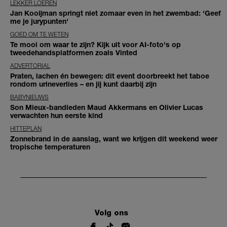
LEKKER LOEREN
Jan Kooijman springt niet zomaar even in het zwembad: 'Geef
me je jurypunten'
GOED OM TE WETEN
Te mooi om waar te zijn? Kijk uit voor AI-foto's op
tweedehandsplatformen zoals Vinted
ADVERTORIAL
Praten, lachen én bewegen: dit event doorbreekt het taboe
rondom urineverlies – en jij kunt daarbij zijn
BABYNIEUWS
Son Mieux-bandleden Maud Akkermans en Olivier Lucas
verwachten hun eerste kind
HITTEPLAN
Zonnebrand in de aanslag, want we krijgen dit weekend weer
tropische temperaturen
Volg ons