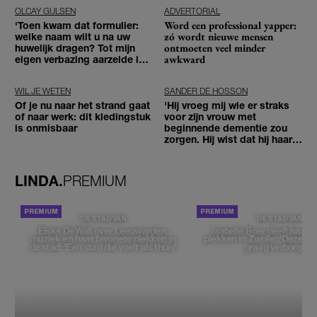
OLCAY GULSEN
ADVERTORIAL
Word een professional yapper:
'Toen kwam dat formulier:
zó wordt nieuwe mensen
welke naam wilt u na uw
ontmoeten veel minder
huwelijk dragen? Tot mijn
awkward
eigen verbazing aarzelde ik
geen moment'
WIL JE WETEN
SANDER DE HOSSON
Of je nu naar het strand gaat
'Hij vroeg mij wie er straks
of naar werk: dit kledingstuk
voor zijn vrouw met
is onmisbaar
beginnende dementie zou
zorgen. Hij wist dat hij haar
zou moeten loslaten'
LINDA.
PREMIUM
DE STAD VAN
DE STAD VAN
Elske DeWall over Leeuwarden,
Isabelle Boer deelt haar f
muziek en haar favoriete plekken in
plekken in Zwolle: 'Deze pl
de stad: 'Een stad die voelt als thuis'
graag verborgen'