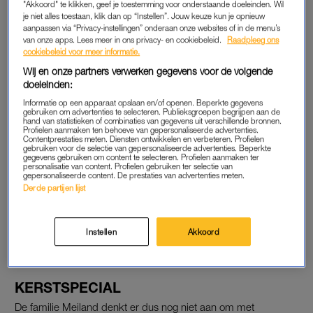
"Akkoord" te klikken, geef je toestemming voor onderstaande doeleinden. Wil
Meiland noemt een eigen bioscoopfilm “een beetje de kroon
je niet alles toestaan, klik dan op “Instellen”. Jouw keuze kun je opnieuw
aanpassen via “Privacy-instellingen” onderaan onze websites of in de menu’s
op ons werk”. “Zo zien we dat echt. Bovendien geeft het ook
van onze apps. Lees meer in ons privacy- en cookiebeleid.
Raadpleeg ons
weer een nieuwe impuls aan de
Meilandjes
, want we willen
cookiebeleid voor meer informatie.
toch steeds weer iets nieuws omhanden hebben”, zegt hij.
Wij en onze partners verwerken gegevens voor de volgende
doeleinden:
De opnames voor de film staan gepland voor komende zomer.
Informatie op een apparaat opslaan en/of openen. Beperkte gegevens
De release is naar verwachting in het najaar van 2025 of
gebruiken om advertenties te selecteren. Publieksgroepen begrijpen aan de
hand van statistieken of combinaties van gegevens uit verschillende bronnen.
voorjaar 2026.
Profielen aanmaken ten behoeve van gepersonaliseerde advertenties.
Contentprestaties meten. Diensten ontwikkelen en verbeteren. Profielen
gebruiken voor de selectie van gepersonaliseerde advertenties. Beperkte
gegevens gebruiken om content te selecteren. Profielen aanmaken ter
personalisatie van content. Profielen gebruiken ter selectie van
Makelaar verbaast zich over
gepersonaliseerde content. De prestaties van advertenties meten.
Meilandjes in 'Chateau
Derde partijen lijst
Meiland: En Route': 'Duidelijk
geen onderzoek gedaan'
LEES OOK
Instellen
Akkoord
KERSTSPECIAL
De familie Meiland denkt er dus nog niet aan om met