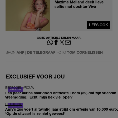
Maxime Meiland deelt lieve
selfie met dochter Vivé
LEES OOK
GOED ARTIKEL? DELEN MAAR.
BRON
ANP | DE TELEGRAAF
FOTO
TOM CORNELISSEN
EXCLUSIEF VOOR JOU
BEDROGEN VROUW
Een paar uur na haar dood ontdekte Thom (32) dat zijn vriendin
vreemdging: 'Echt, mijn bek viel open'
DE ERFENIS
Amy’s zus voert al twintig jaar strijd om erfenis van 10.000 euro:
'Op de uitvaart is ze niet geweest'