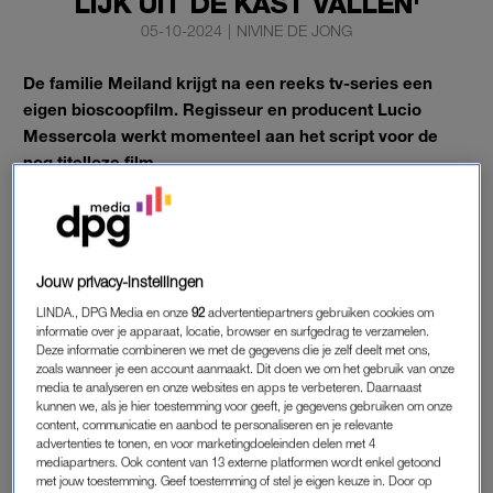
LIJK UIT DE KAST VALLEN'
05-10-2024
|
NIVINE DE JONG
De familie Meiland krijgt na een reeks tv-series een
eigen bioscoopfilm. Regisseur en producent Lucio
Messercola werkt momenteel aan het script voor de
nog titelloze film.
“Ik heb gisteren pas de eerste versie van het script gelezen en
dat is om te gieren”, zegt Martien Meiland zaterdag in
De
Telegraaf
.
Jouw privacy-instellingen
LINDA., DPG Media en onze
92
advertentiepartners gebruiken cookies om
FAMILIE MEILAND
informatie over je apparaat, locatie, browser en surfgedrag te verzamelen.
Deze informatie combineren we met de gegevens die je zelf deelt met ons,
“In de meest spannende scène komt er, letterlijk en figuurlijk,
zoals wanneer je een account aanmaakt. Dit doen we om het gebruik van onze
een lijk uit de kast vallen. Dat is nog eens wat anders dan een
media te analyseren en onze websites en apps te verbeteren. Daarnaast
kunnen we, als je hier toestemming voor geeft, je gegevens gebruiken om onze
bouwval of achterstallig onderhoud. Ik hou me wel netjes aan
content, communicatie en aanbod te personaliseren en je relevante
het verhaal en improviseer niks, tenzij mij daar door de
advertenties te tonen, en voor marketingdoeleinden delen met 4
mediapartners. Ook content van 13 externe platformen wordt enkel getoond
regisseur specifiek naar wordt gevraagd.”
met jouw toestemming. Geef toestemming of stel je eigen keuze in. Door op