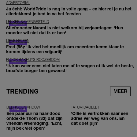
ADVERTORIAL
Ja écht: WorldPride is nog in volle gang – en hier rol je nu het
allerlekkerst je bed in na het feesten
LEKKER SAMENGESTELD
Stiefmoeder Naomi is niet welkom bij verjaardagen: 'Hun
moeder wil niet dat ik er ben'
LIEVE HELEEN
Fred (55): 'Ik vind het moeilijk om meerdere keren klaar te
komen tijdens een vrijpartij'
FLOOR BAKHUYS ROOZEBOOM
'Ik kan weer eens niet laten me af te vragen of ik wel de beste,
braafste burger ben geweest'
TRENDING
MEER
BEDROGEN VROUW
TATUM DAGELET
Een paar uur na haar dood
'Ollie is vertrokken naar een
ontdekte Thom (32) dat zijn
adres ver weg van ons. En
vriendin vreemdging: 'Echt,
dat doet pijn’
mijn bek viel open'