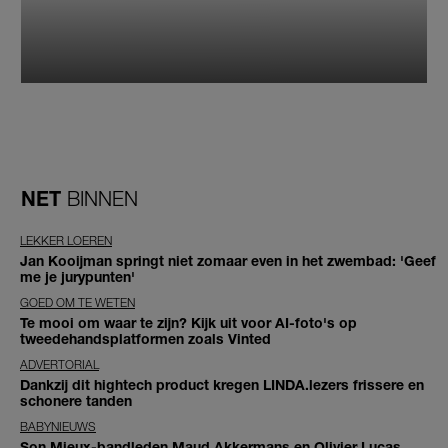
NET
BINNEN
LEKKER LOEREN
Jan Kooijman springt niet zomaar even in het zwembad: 'Geef
me je jurypunten'
GOED OM TE WETEN
Te mooi om waar te zijn? Kijk uit voor AI-foto's op
tweedehandsplatformen zoals Vinted
ADVERTORIAL
Dankzij dit hightech product kregen LINDA.lezers frissere en
schonere tanden
BABYNIEUWS
Son Mieux-bandleden Maud Akkermans en Olivier Lucas