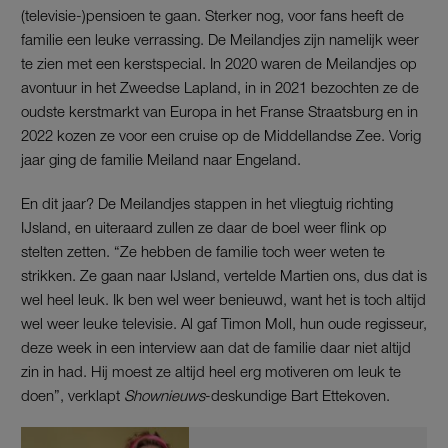
(televisie-)pensioen te gaan. Sterker nog, voor fans heeft de
familie een leuke verrassing. De Meilandjes zijn namelijk weer
te zien met een kerstspecial. In 2020 waren de Meilandjes op
avontuur in het Zweedse Lapland, in in 2021 bezochten ze de
oudste kerstmarkt van Europa in het Franse Straatsburg en in
2022 kozen ze voor een cruise op de Middellandse Zee. Vorig
jaar ging de familie Meiland naar Engeland.
En dit jaar? De Meilandjes stappen in het vliegtuig richting
IJsland, en uiteraard zullen ze daar de boel weer flink op
stelten zetten. “Ze hebben de familie toch weer weten te
strikken. Ze gaan naar IJsland, vertelde Martien ons, dus dat is
wel heel leuk. Ik ben wel weer benieuwd, want het is toch altijd
wel weer leuke televisie. Al gaf Timon Moll, hun oude regisseur,
deze week in een interview aan dat de familie daar niet altijd
zin in had. Hij moest ze altijd heel erg motiveren om leuk te
doen”, verklapt
Shownieuws
-deskundige Bart Ettekoven.