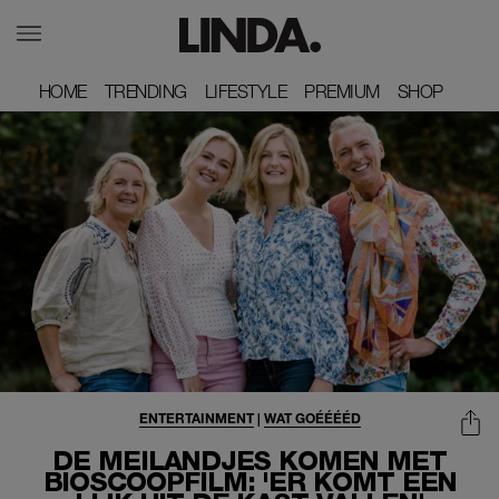
HOME
HOME
TRENDING
TRENDING
LIFESTYLE
LIFESTYLE
PREMIUM
PREMIUM
SHOP
SHOP
ENTERTAINMENT
|
WAT GOÉÉÉÉD
DE MEILANDJES KOMEN MET
BIOSCOOPFILM: 'ER KOMT EEN