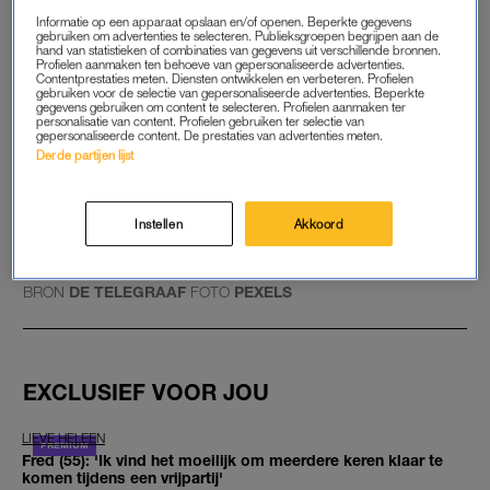
viel een 24-jarige vrouw, in mei een zestiger.
Informatie op een apparaat opslaan en/of openen. Beperkte gegevens
gebruiken om advertenties te selecteren. Publieksgroepen begrijpen aan de
hand van statistieken of combinaties van gegevens uit verschillende bronnen.
Profielen aanmaken ten behoeve van gepersonaliseerde advertenties.
Contentprestaties meten. Diensten ontwikkelen en verbeteren. Profielen
Student maakt selfie met
gebruiken voor de selectie van gepersonaliseerde advertenties. Beperkte
helikopter en overlijdt na klap
gegevens gebruiken om content te selecteren. Profielen aanmaken ter
rotor
personalisatie van content. Profielen gebruiken ter selectie van
gepersonaliseerde content. De prestaties van advertenties meten.
Derde partijen lijst
LEES OOK
Instellen
Akkoord
GOED ARTIKEL? DELEN MAAR.
BRON
DE TELEGRAAF
FOTO
PEXELS
EXCLUSIEF VOOR JOU
LIEVE HELEEN
Fred (55): 'Ik vind het moeilijk om meerdere keren klaar te
komen tijdens een vrijpartij'