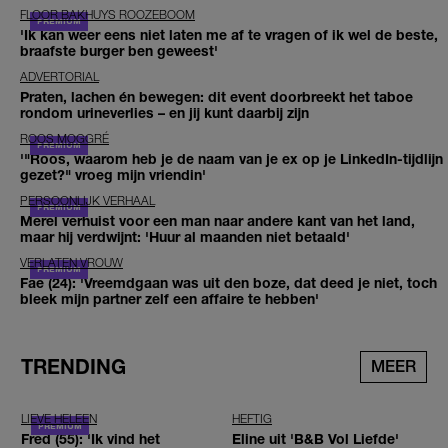
FLOOR BAKHUYS ROOZEBOOM
'Ik kan weer eens niet laten me af te vragen of ik wel de beste,
braafste burger ben geweest'
ADVERTORIAL
Praten, lachen én bewegen: dit event doorbreekt het taboe
rondom urineverlies – en jij kunt daarbij zijn
ROOS MOGGRÉ
'"Roos, waarom heb je de naam van je ex op je LinkedIn-tijdlijn
gezet?" vroeg mijn vriendin'
PERSOONLIJK VERHAAL
Merel verhuist voor een man naar andere kant van het land,
maar hij verdwijnt: 'Huur al maanden niet betaald'
VERLATEN VROUW
Fae (24): 'Vreemdgaan was uit den boze, dat deed je niet, toch
bleek mijn partner zelf een affaire te hebben'
TRENDING
MEER
LIEVE HELEEN
HEFTIG
Fred (55): 'Ik vind het
Eline uit 'B&B Vol Liefde'