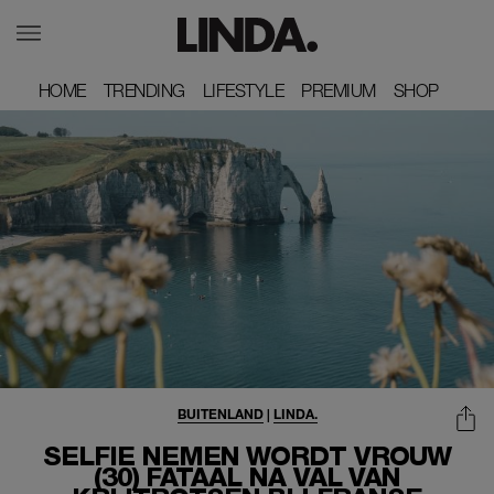
HOME
HOME
TRENDING
TRENDING
LIFESTYLE
LIFESTYLE
PREMIUM
PREMIUM
SHOP
SHOP
BUITENLAND
|
LINDA.
SELFIE NEMEN WORDT VROUW
(30) FATAAL NA VAL VAN