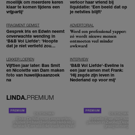
moeilijk om meerdere keren
verloor haar vriend bij
klaar te komen tijdens een
liquidatie: 'Een beeld dat op
vrijpartij'
je netvlies blijft'
FRAGMENT GEMIST
ADVERTORIAL
Word een professional yapper:
Gesprek Iris en Edwin neemt
zó wordt nieuwe mensen
onverwachte wending in
ontmoeten veel minder
'B&B Vol Liefde': 'Hoopte
awkward
dat je niet verliefd zou
worden'
LEKKER LOEREN
INTERVIEW
Vijftien jaar later: Bas Smit
'B&B Vol Liefde'-Eveline is
en Nicolette van Dam maken
een jaar samen met Frank:
foto van huwelijksaanzoek
'Hij zegde zijn leven in
na
Nederland op voor mij'
LINDA.
PREMIUM
DE STAD VAN
DE STAD VAN
Elske DeWall over Leeuwarden,
Isabelle Boer deelt haar f
muziek en haar favoriete plekken in
plekken in Zwolle: 'Deze pl
de stad: 'Een stad die voelt als thuis'
graag verborgen'