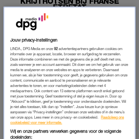
KRIJTROTSEN BIJ FRANSE
ÉTRETAT
04-10-2022
|
KIRSTEN ZIJDERVELD
Bij de krijtrotsen van Étretat in Noord-Frankrijk is dit
weekend een Indiase vrouw van 30 om het leven
Jouw privacy-instellingen
gekomen. Ze wilde een selfie maken, maar dat werd
LINDA., DPG Media en onze
92
advertentiepartners gebruiken cookies om
haar fataal.
informatie over je apparaat, locatie, browser en surfgedrag te verzamelen.
Deze informatie combineren we met de gegevens die je zelf deelt met ons,
Haar lichaam is nog niet gevonden, want het water bij de
zoals wanneer je een account aanmaakt. Dit doen we om het gebruik van onze
media te analyseren en onze websites en apps te verbeteren. Daarnaast
kliffen stond te hoog, meldt
De Telegraaf.
kunnen we, als je hier toestemming voor geeft, je gegevens gebruiken om onze
content, communicatie en aanbod te personaliseren en je relevante
advertenties te tonen, en voor marketingdoeleinden delen met 4
FATALE SELFIE
mediapartners. Ook content van 13 externe platformen wordt enkel getoond
met jouw toestemming. Geef toestemming of stel je eigen keuze in. Door op
De Franse autoriteiten doen onderzoek naar het dodelijke
"Akkoord" te klikken, geef je toestemming voor onderstaande doeleinden. Wil
je niet alles toestaan, klik dan op “Instellen”. Jouw keuze kun je opnieuw
ongeluk. Voor haar man is slachtofferhulp geregeld en hij
aanpassen via “Privacy-instellingen” onderaan onze websites of in de menu’s
wordt opgevangen.
van onze apps. Lees meer in ons privacy- en cookiebeleid.
Raadpleeg ons
cookiebeleid voor meer informatie.
Op de bekende kliffen ging het al twee keer eerder dit jaar
Wij en onze partners verwerken gegevens voor de volgende
mis. Allebei de keren tijdens het maken van een foto. In januari
doeleinden: