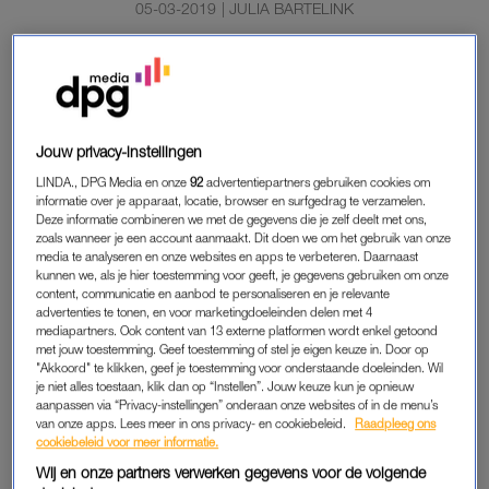
05-03-2019
|
JULIA BARTELINK
Onder de Thaise zon bloeien de prachtige
bloesembomen weer na een milde winter. Slechts een
aantal weken is dit prachtige fenomeen te zien, voordat
de bloesem weer op de grond valt.
Jouw privacy-instellingen
Het kwik stijgt in Nakhon Pathom, een stad in Centraal-
LINDA., DPG Media en onze
92
advertentiepartners gebruiken cookies om
informatie over je apparaat, locatie, browser en surfgedrag te verzamelen.
Thailand. Dit heeft grote gevolgen; de kersenbloesem staat
Deze informatie combineren we met de gegevens die je zelf deelt met ons,
weer volop in bloei. Voor iedereen die de verdorde kerstboom
zoals wanneer je een account aanmaakt. Dit doen we om het gebruik van onze
media te analyseren en onze websites en apps te verbeteren. Daarnaast
in de achtertuin, die je nog steeds hebt weggegooid, zat is
kunnen we, als je hier toestemming voor geeft, je gegevens gebruiken om onze
hebben we een aantal plaatjes van de betoverende
content, communicatie en aanbod te personaliseren en je relevante
kersenbloesem in Thailand.
advertenties te tonen, en voor marketingdoeleinden delen met 4
mediapartners. Ook content van 13 externe platformen wordt enkel getoond
met jouw toestemming. Geef toestemming of stel je eigen keuze in. Door op
https://www.instagram.com/p/BugPdkKDCPV/?
"Akkoord" te klikken, geef je toestemming voor onderstaande doeleinden. Wil
utm_source=ig_web_copy_link
je niet alles toestaan, klik dan op “Instellen”. Jouw keuze kun je opnieuw
aanpassen via “Privacy-instellingen” onderaan onze websites of in de menu’s
van onze apps. Lees meer in ons privacy- en cookiebeleid.
Raadpleeg ons
https://www.instagram.com/p/BumN7BkhvaS/?
cookiebeleid voor meer informatie.
utm_source=ig_web_copy_link
Wij en onze partners verwerken gegevens voor de volgende