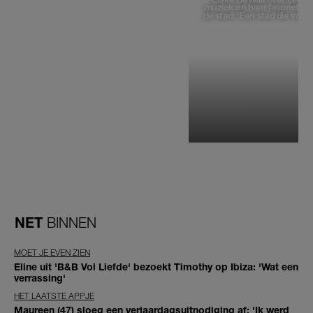
muziek en haar favoriete p
de stad: 'Een stad die voelt 
NET
BINNEN
MOET JE EVEN ZIEN
Eline uit 'B&B Vol Liefde' bezoekt Timothy op Ibiza: 'Wat een
verrassing'
HET LAATSTE APPJE
Maureen (47) sloeg een verjaardagsuitnodiging af: 'Ik werd