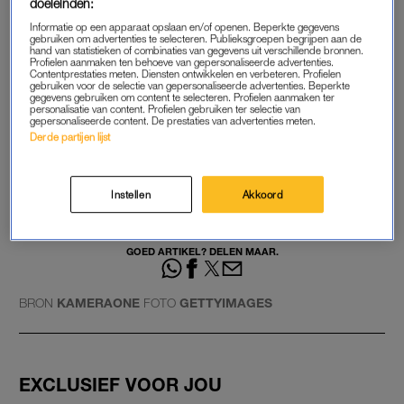
doeleinden:
https://www.instagram.com/p/BumAmcZB60G/?
Informatie op een apparaat opslaan en/of openen. Beperkte gegevens
utm_source=ig_web_copy_link
gebruiken om advertenties te selecteren. Publieksgroepen begrijpen aan de
hand van statistieken of combinaties van gegevens uit verschillende bronnen.
Profielen aanmaken ten behoeve van gepersonaliseerde advertenties.
Contentprestaties meten. Diensten ontwikkelen en verbeteren. Profielen
https://www.instagram.com/p/Buk6WZ4gbRv/?
gebruiken voor de selectie van gepersonaliseerde advertenties. Beperkte
gegevens gebruiken om content te selecteren. Profielen aanmaken ter
utm_source=ig_web_copy_link
personalisatie van content. Profielen gebruiken ter selectie van
gepersonaliseerde content. De prestaties van advertenties meten.
Derde partijen lijst
Instellen
Akkoord
GOED ARTIKEL? DELEN MAAR.
BRON
KAMERAONE
FOTO
GETTYIMAGES
EXCLUSIEF VOOR JOU