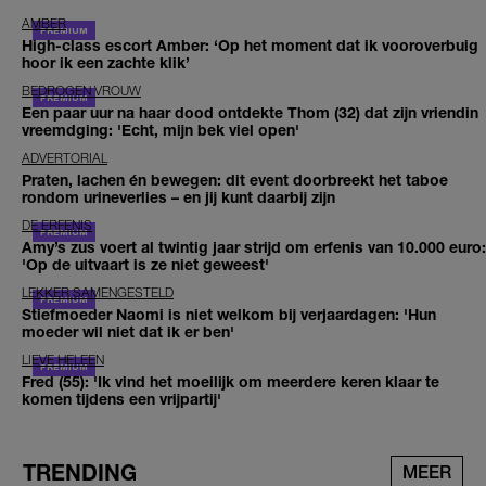
AMBER
High-class escort Amber: ‘Op het moment dat ik vooroverbuig
hoor ik een zachte klik’
BEDROGEN VROUW
Een paar uur na haar dood ontdekte Thom (32) dat zijn vriendin
vreemdging: 'Echt, mijn bek viel open'
ADVERTORIAL
Praten, lachen én bewegen: dit event doorbreekt het taboe
rondom urineverlies – en jij kunt daarbij zijn
DE ERFENIS
Amy’s zus voert al twintig jaar strijd om erfenis van 10.000 euro:
'Op de uitvaart is ze niet geweest'
LEKKER SAMENGESTELD
Stiefmoeder Naomi is niet welkom bij verjaardagen: 'Hun
moeder wil niet dat ik er ben'
LIEVE HELEEN
Fred (55): 'Ik vind het moeilijk om meerdere keren klaar te
komen tijdens een vrijpartij'
TRENDING
MEER