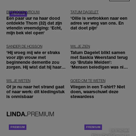
BEDROGEN VROUW
TATUM DAGELET
Een paar uur na haar dood
'Ollie is vertrokken naar een
ontdekte Thom (32) dat zijn
adres ver weg van ons. En
vriendin vreemdging: 'Echt,
dat doet pijn’
mijn bek viel open'
SANDER DE HOSSON
WIL JE ZIEN
'Hij vroeg mij wie er straks
Tatum Dagelet blikt samen
voor zijn vrouw met
met Saskia Weerstand terug
beginnende dementie zou
op 'Brutale Meiden':
zorgen. Hij wist dat hij haar
'Mensen beledigen was niet
zou moeten loslaten'
leuk meer'
WIL JE WETEN
GOED OM TE WETEN
Of je nu naar het strand gaat
Vliegen in een T-shirt? Niet
of naar werk: dit kledingstuk
doen, waarschuwt deze
is onmisbaar
stewardess
LINDA.
PREMIUM
ACHTERGROND
DE STAD VAN
Elske DeWall over Leeu